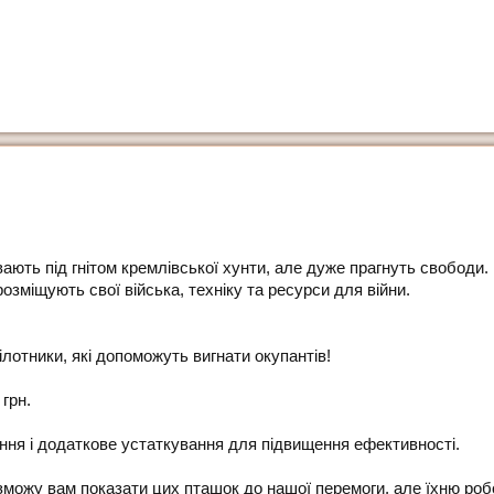
вають під гнітом кремлівської хунти, але дуже прагнуть свободи.
озміщують свої війська, техніку та ресурси для війни.
ілотники, які допоможуть вигнати окупантів!
грн.
ання і додаткове устаткування для підвищення ефективності.
зможу вам показати цих пташок до нашої перемоги, але їхню роб