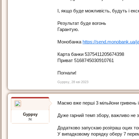
І, якщо буде можливість, будуть і екс
Результат буде вогонь
Гарантую.
Монобанка
https://send.monobank.ua/
Карта банки 5375411205674398
Приват 5168745030910761
Погнали!
Gyppsy
,
28 кві 2023
Маємо вже перші 3 мільйони гривень і
Gyppsy
Дуже гарний темп збору, важливо не 
:hi:
Додатково запускаю розіграш оцих т
У випадковому порядку оберу 7 пере