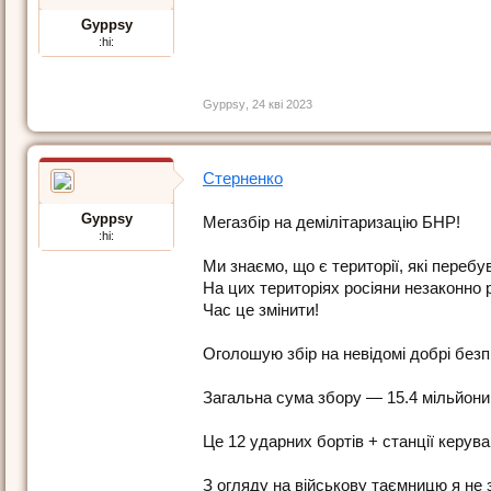
Gyppsy
:hi:
Gyppsy
,
24 кві 2023
Стерненко
Gyppsy
Мегазбір на демілітаризацію БНР!
:hi:
Ми знаємо, що є території, які перебу
На цих територіях росіяни незаконно р
Час це змінити!
Оголошую збір на невідомі добрі безп
Загальна сума збору — 15.4 мільйони 
Це 12 ударних бортів + станції керув
З огляду на військову таємницю я не 