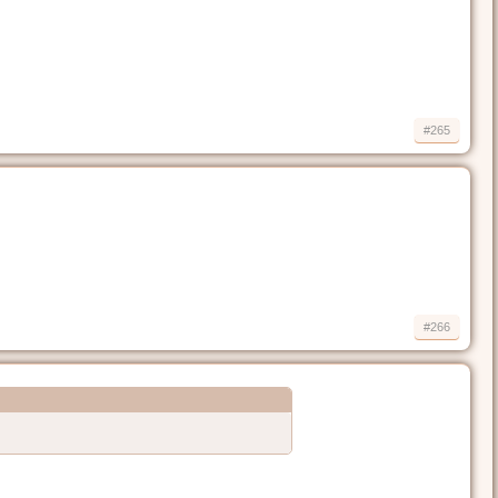
#265
#266