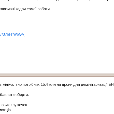
клюзивні кадри самої роботи.
jar/37bFhWbGVj
з мінімально потрібних 15.4 млн на дрони для демілітаризації БН
збавляти оберти.
опових кружечок
можців.