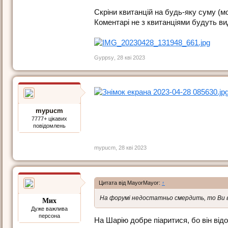
Скріни квитанцій на будь-яку суму (
Коментарі не з квитанціями будуть в
Gyppsy
,
28 кві 2023
mypucm
7777+ цікавих
повідомлень
mypucm
,
28 кві 2023
Цитата від MayorMayor:
↑
На форумі недостатньо смердить, то Ви 
Мих
Дуже важлива
персона
На Шарію добре піаритися, бо він від