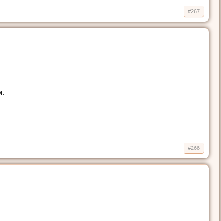
#267
м.
#268