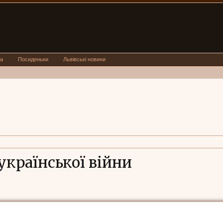
а
Посиденьки
Львівські новини
української війни