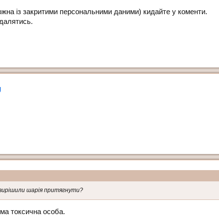
можна із закритими персональними даними) кидайте у коменти.
идалятись.
вирішили шарія притягнути?
ома токсична особа.