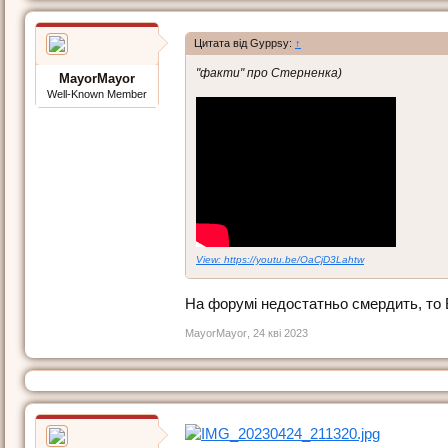
Цитата від Gyppsy:
↑
"факти" про Стерненка)
MayorMayor
Well-Known Member
View: https://youtu.be/OaCjD3Lahtw
На форумі недостатньо смердить, то 
MayorMayor
,
24 кві 2023