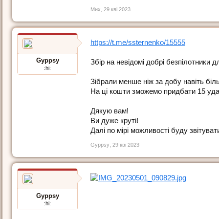
Мих
,
29 кві 2023
https://t.me/ssternenko/15555
Gyppsy
Збір на невідомі добрі безпілотники д
:hi:
Зібрали менше ніж за добу навіть біл
На ці кошти зможемо придбати 15 уд
Дякую вам!
Ви дуже круті!
Далі по мірі можливості буду звітуват
Gyppsy
,
29 кві 2023
Gyppsy
:hi: