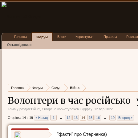
Головна
Блоги
Користувачі
Правила
Реклам
Форум
Останні дописи
Головна
Форум
Салун
Війна
Волонтери в час російсько-
Тема у розділі '
Війна
', створена користувачем
Gyppsy
,
12 бер 2022
.
Сторінка 14 з 19
< Назад
1
←
12
13
14
15
16
→
19
Вперед >
"факти" про Стерненка)