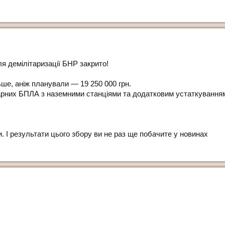
ля демілітаризації БНР закрито!
ьше, аніж планували — 19 250 000 грн.
арних БПЛА з наземними станціями та додатковим устаткування
и. І результати цього збору ви не раз ще побачите у новинах