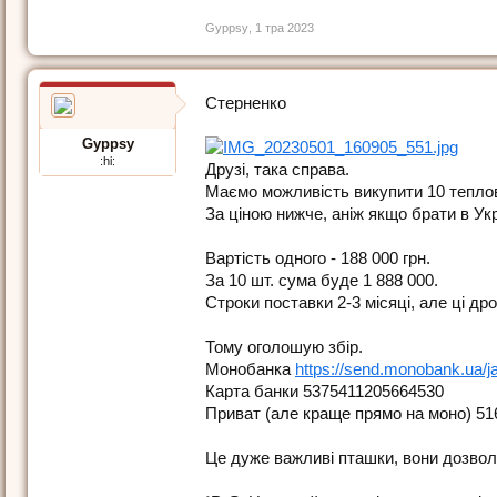
Gyppsy
,
1 тра 2023
Стерненко
Gyppsy
:hi:
Друзі, така справа.
Маємо можливість викупити 10 теплові
За ціною нижче, аніж якщо брати в Укра
Вартість одного - 188 000 грн.
За 10 шт. сума буде 1 888 000.
Строки поставки 2-3 місяці, але ці др
Тому оголошую збір.
Монобанка
https://send.monobank.ua/
Карта банки 5375411205664530
Приват (але краще прямо на моно) 5
Це дуже важливі пташки, вони дозволяю