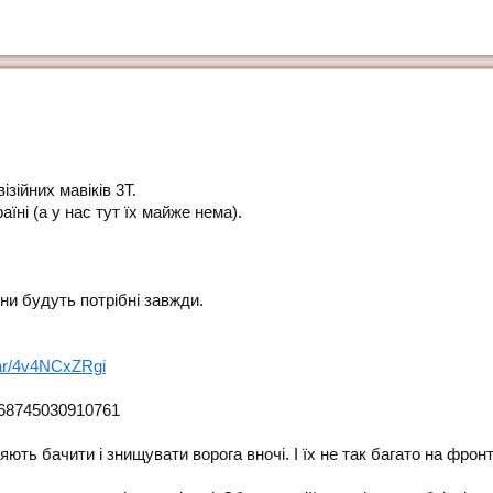
зійних мавіків 3T.
їні (а у нас тут їх майже нема).
они будуть потрібні завжди.
jar/4v4NCxZRgi
168745030910761
ть бачити і знищувати ворога вночі. І їх не так багато на фронт