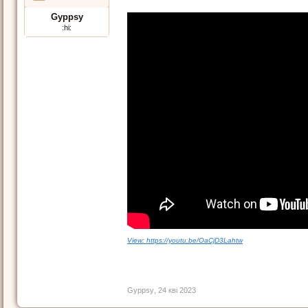
Gyppsy
:hi:
View: https://youtu.be/OaCjD3Lahtw
Gyppsy
,
24 кві 2023