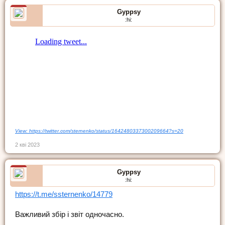
Gyppsy
:hi:
View: https://twitter.com/sternenko/status/1642480337300209664?s=20
2 кві 2023
Gyppsy
:hi:
https://t.me/ssternenko/14779
Важливий збір і звіт одночасно.