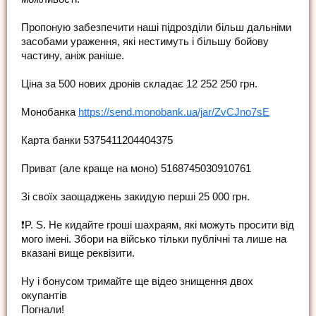
Пропоную забезпечити наші підрозділи більш дальніми
засобами ураження, які нестимуть і більшу бойову
частину, аніж раніше.
Ціна за 500 нових дронів складає 12 252 250 грн.
Монобанка
https://send.monobank.ua/jar/ZvCJno7sE
Карта банки 5375411204404375
Приват (але краще на моно) 5168745030910761
Зі своїх заощаджень закидую перші 25 000 грн.
❗️P. S. Не кидайте гроші шахраям, які можуть просити від
мого імені. Збори на військо тільки публічні та лише на
вказані вище реквізити.
Ну і бонусом тримайте ще відео знищення двох
окупантів
Погнали!