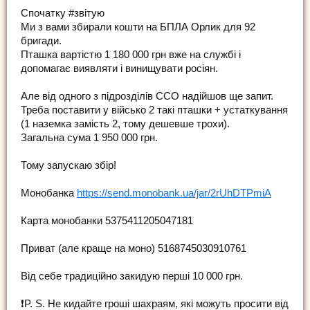
Спочатку #звітую
Ми з вами збирали кошти на БПЛА Орлик для 92
бригади.
Пташка вартістю 1 180 000 грн вже на службі і
допомагає виявляти і винищувати росіян.
Але від одного з підрозділів ССО надійшов ще запит.
Треба поставити у військо 2 такі пташки + устаткування
(1 наземка замість 2, тому дешевше трохи).
Загальна сума 1 950 000 грн.
Тому запускаю збір!
Монобанка
https://send.monobank.ua/jar/2rUhDTPmiA
Карта монобанки 5375411205047181
Приват (але краще на моно) 5168745030910761
Від себе традиційно закидую перші 10 000 грн.
❗️P. S. Не кидайте гроші шахраям, які можуть просити від