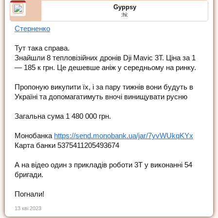
Gyppsy
:hi:
Стерненко
Тут така справа.
Знайшли 8 тепловізійних дронів Dji Mavic 3T. Ціна за 1
— 185 к грн. Це дешевше аніж у середньому на ринку.
Пропоную викупити їх, і за пару тижнів вони будуть в
Україні та допомагатимуть вночі винищувати русню
Загальна сума 1 480 000 грн.
Монобанка
https://send.monobank.ua/jar/7yvWUkqKYx
Карта банки 5375411205493674
А на відео один з прикладів роботи 3Т у виконанні 54
бригади.
Погнали!
13 кві 2023