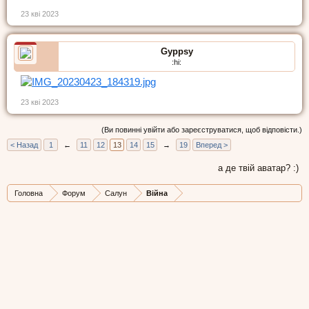
23 кві 2023
Gyppsy
:hi:
23 кві 2023
(Ви повинні увійти або зареєструватися, щоб відповісти.)
< Назад
1
←
11
12
13
14
15
→
19
Вперед >
а де твій аватар? :)
Головна
Форум
Салун
Війна