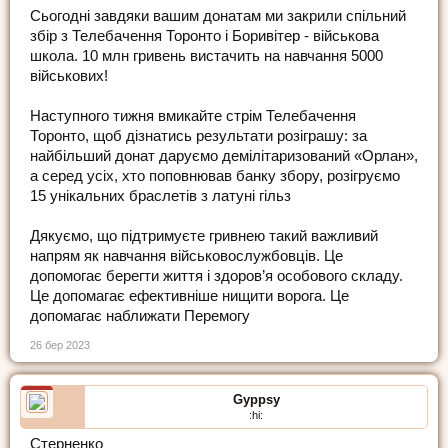
Сьогодні завдяки вашим донатам ми закрили спільний
збір з Телебачення Торонто і Боривітер - військова
школа. 10 млн гривень вистачить на навчання 5000
військових!
Наступного тижня вмикайте стрім Телебачення
Торонто, щоб дізнатись результати розіграшу: за
найбільший донат даруємо демілітаризований «Орлан»,
а серед усіх, хто поповнював банку збору, розігруємо
15 унікальних браслетів з латуні гільз
Дякуємо, що підтримуєте гривнею такий важливий
напрям як навчання військовослужбовців. Це
допомогає берегти життя і здоров’я особового складу.
Це допомагає ефективніше нищити ворога. Це
допомагає наближати Перемогу
26 бер 2023
Gyppsy
:hi:
Стерненко