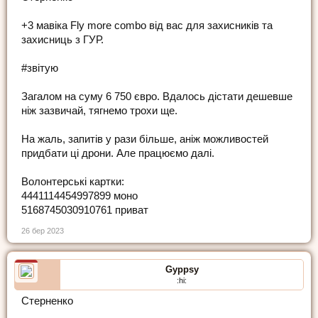
+3 мавіка Fly more combo від вас для захисників та
захисниць з ГУР.
#звітую
Загалом на суму 6 750 євро. Вдалось дістати дешевше
ніж зазвичай, тягнемо трохи ще.
На жаль, запитів у рази більше, аніж можливостей
придбати ці дрони. Але працюємо далі.
Волонтерські картки:
4441114454997899 моно
5168745030910761 приват
26 бер 2023
Gyppsy
:hi:
Стерненко