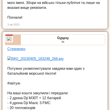
мого імені. Збори на військо тільки публічні та лише на
вказані вище реквізити.
Погнали!
3 кві 2023
Gyppsy
:hi:
Стерненко
Потужно укомплектували завдяки вам один з
батальйонів морської піхоти!
#звітую
На ваші кошти закупили і передали:
- 2 дрона Dji M30T + 12 батарей
- 4 дрона Dji Mavic 3 FMC
- 20 тепловізорів