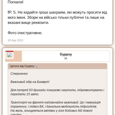
Погнали!
❗️P. S. Не кидайте гроші шахраям, які можуть просити від
мого імені. Збори на військо тільки публічні та лише на
вказані вище реквізити.
Фото ілюстративне.
28 бер 2023
Gyppsy
:hi:
Цитата від Gyppsy:
↑
Стерненко
Важливий збір на Бахмут!
Для потреб 93 бригади плануємо закупити, підремонтувати і
передати 15 авто.
Транспорт на фронті надзвичайно важливий. Це і евакуація
поранених, і підвоз БК, і банальна мобільність підрозділів.
На жаль, знищуються автівки у зоні бойових дій доволі
швидко.