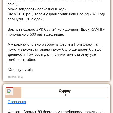
авіації.
Може завдавати серйозної шкоди.
Ще у 2020 році Тором у Ірані збили наш Boeing 737. Тоді
загинули 176 людей.
Вартість одного ЗРК біля 24 млн доларів. Дрон RAM II у
приблизно у 500 разів дешевше.
А у рамках спільного збору із Сергієм Притулою На
помсту законтрактовано також було ще дрони більшої
дальності. Тож росія далі прийматиме бавовну усе
глибше і глибше
@serhiyprytula
18 бер 2023
Gyppsy
:hi:
Стерненко
Фортеця Бахмут. 93 бригада у терміновому порядку від