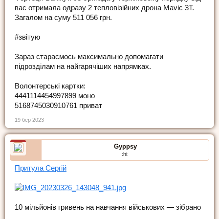
вас отримала одразу 2 тепловізійних дрона Mavic 3T.
Загалом на суму 511 056 грн.
#звітую
Зараз стараємось максимально допомагати
підрозділам на найгарячіших напрямках.
Волонтерські картки:
4441114454997899 моно
5168745030910761 приват
19 бер 2023
Gyppsy
:hi:
Притула Сергій
10 мільйонів гривень на навчання військових — зібрано