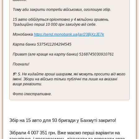
Тому аби закрити потреби військових, оголошую збір.
15 авто обійдуться орієнтовно у 4 мільйони гривень.
Традиційно перші 10 000 грн закидую від себе.
Монобанка
https://send.monobank.ua/jar/23BjXzJE7k
Карта банки 5375411204294545
Приват (але краще на карту банки) 5168745030910761
Погнали!
❗️P. S. Не кидайте гроші шахраям, які можуть просити від мого
імені. Збори на військо тільки публічні та лише на вказані
вище реквізити.
Фото ілюстративне.
Збір на 15 авто для 93 бригади у Бахмуті закрито!
Зібрали 4 007 351 грн. Вже маємо перші варіанти на
закупівлю, і постараємось дістатати та передати авто