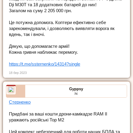
Dji M30T та 18 додаткових батарей до них!
Загалом на суму 2 205 000 грн.
Це потужна допомога. Коптери ефективно себе
зарекомендували, і дозволяють виявляти ворога як
вдень, так і вночі.
Дякую, що допомагаєте армії!
Кожна гривня наближає перемогу.
https://t.me/ssternenko/14314?single
18 бер 2023
Gyppsy
:hi:
Стерненко
Придбані за ваші кошти дрони-камікадзе RAM II
уражають російські Тор М2
Цей комлекс небезпечний для роботи наших БПЛА та