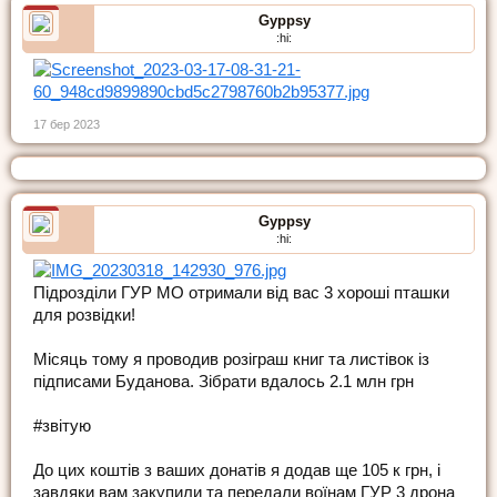
Gyppsy
:hi:
17 бер 2023
Gyppsy
:hi:
Підрозділи ГУР МО отримали від вас 3 хороші пташки
для розвідки!
Місяць тому я проводив розіграш книг та листівок із
підписами Буданова. Зібрати вдалось 2.1 млн грн
#звітую
До цих коштів з ваших донатів я додав ще 105 к грн, і
завдяки вам закупили та передали воїнам ГУР 3 дрона