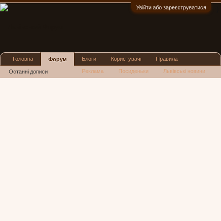
Увійти або зареєструватися
:)
Головна
Блоги
Користувачі
Правила
Форум
Реклама
Посиденьки
Львівські новини
Останні дописи