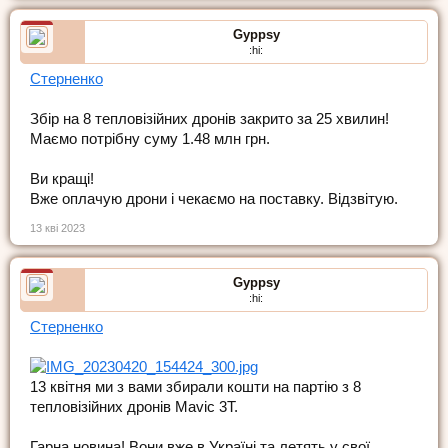
Gyppsy
:hi:
Стерненко
Збір на 8 тепловізійних дронів закрито за 25 хвилин!
Маємо потрібну суму 1.48 млн грн.
Ви кращі!
Вже оплачую дрони і чекаємо на поставку. Відзвітую.
13 кві 2023
Gyppsy
:hi:
Стерненко
13 квітня ми з вами збирали кошти на партію з 8
тепловізійних дронів Mavic 3T.
Гарна новина! Вони вже в Україні та летять у свої