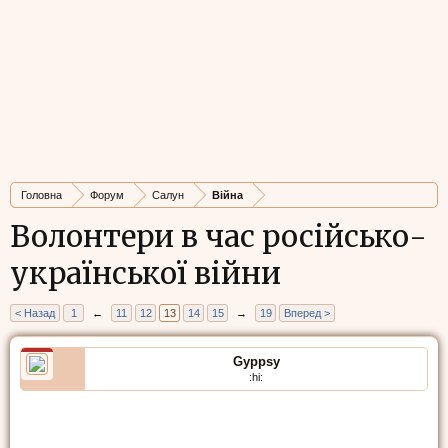
Головна
Форум
Салун
Війна
Волонтери в час російсько-
української війни
< Назад
1
←
11
12
13
14
15
→
19
Вперед >
Gyppsy
:hi: