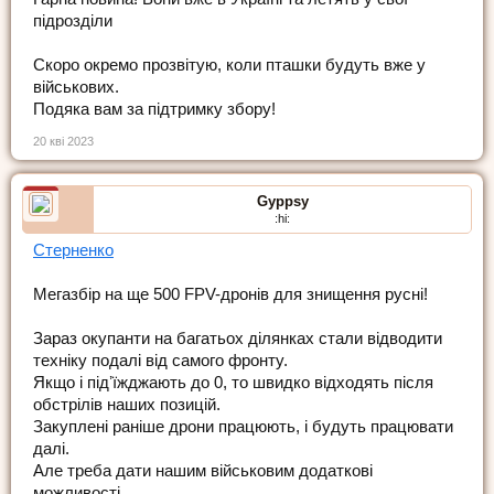
підрозділи
Скоро окремо прозвітую, коли пташки будуть вже у
військових.
Подяка вам за підтримку збору!
20 кві 2023
Gyppsy
:hi:
Стерненко
Мегазбір на ще 500 FPV-дронів для знищення русні!
Зараз окупанти на багатьох ділянках стали відводити
техніку подалі від самого фронту.
Якщо і підʼїжджають до 0, то швидко відходять після
обстрілів наших позицій.
Закуплені раніше дрони працюють, і будуть працювати
далі.
Але треба дати нашим військовим додаткові
можливості.