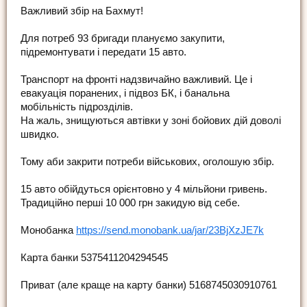
Важливий збір на Бахмут!
Для потреб 93 бригади плануємо закупити,
підремонтувати і передати 15 авто.
Транспорт на фронті надзвичайно важливий. Це і
евакуація поранених, і підвоз БК, і банальна
мобільність підрозділів.
На жаль, знищуються автівки у зоні бойових дій доволі
швидко.
Тому аби закрити потреби військових, оголошую збір.
15 авто обійдуться орієнтовно у 4 мільйони гривень.
Традиційно перші 10 000 грн закидую від себе.
Монобанка
https://send.monobank.ua/jar/23BjXzJE7k
Карта банки 5375411204294545
Приват (але краще на карту банки) 5168745030910761