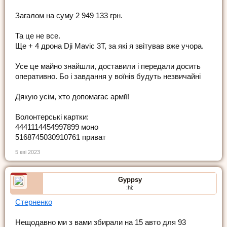
Загалом на суму 2 949 133 грн.
Та це не все.
Ще + 4 дрона Dji Mavic 3T, за які я звітував вже учора.
Усе це майно знайшли, доставили і передали досить
оперативно. Бо і завдання у воїнів будуть незвичайні
Дякую усім, хто допомагає армії!
Волонтерські картки:
4441114454997899 моно
5168745030910761 приват
5 кві 2023
Gyppsy
:hi:
Стерненко
Нещодавно ми з вами збирали на 15 авто для 93