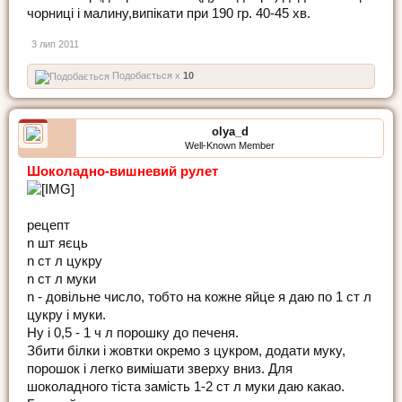
чорниці і малину,випікати при 190 гр. 40-45 хв.
3 лип 2011
Подобається x
10
olya_d
Well-Known Member
Шоколадно-вишневий рулет
рецепт
n шт яєць
n ст л цукру
n ст л муки
n - довільне число, тобто на кожне яйце я даю по 1 ст л
цукру і муки.
Ну і 0,5 - 1 ч л порошку до печеня.
Збити білки і жовтки окремо з цукром, додати муку,
порошок і легко вимішати зверху вниз. Для
шоколадного тіста замість 1-2 ст л муки даю какао.