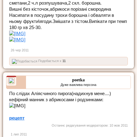
сметани,2 ч.л розпушувача,2 скл. борошна.
Вишні без кісточок,абрикоси порізані смородина
Насипати в посудину трохи борошна і обваляти в
ньому фрукти\ягоди.Змішати з тістом.Випікати при темп
180 гр хв 25-30.
26 чер 2011
Подобається x
11
poetka
Дуже важлива персона
По слідах Аліясчиного пирога(надихнув мене....)
кефірний манник з абрикосами і родзинками:
рецепт
Останнє редагування модератором:
10 жов 2011
1 лип 2011