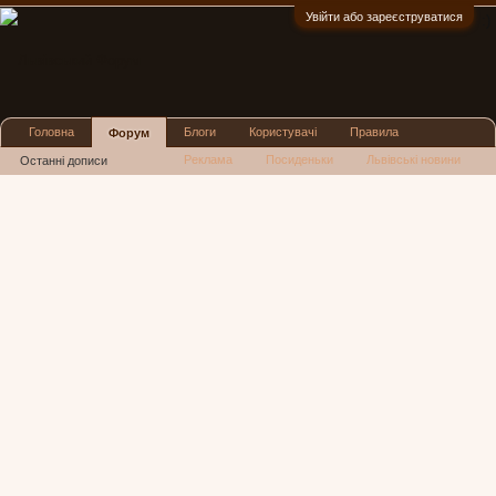
Увійти або зареєструватися
:)
Головна
Блоги
Користувачі
Правила
Форум
Реклама
Посиденьки
Львівські новини
Останні дописи