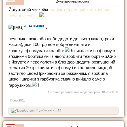
Дуже важлива персона
Йогуртовий чизкейк(
чоловік ображений,каже: іншим
печеш, а собі....
печенько шоко,або любе,додоти до нього какао,трохи
масла(десь 100 гр.) все добре вимішати в
крошку,сформувати колобок
і викласти на форму з
з"ємними бортиками і з нього зробити теж бортики.Сир
з йогуртом перемолоти в блендері,додати розпущений
желатин 20 гр. і виляти в форму і в холодильник,щоб
застигло...все.Прикрасити за бажанням, я зробила
шоко і шарики з гарбузика,смачно вийшло саме з
гарбузиком.
Останнє редагування модератором:
10 жов 2011
7 сер 2011
Подобається x
13