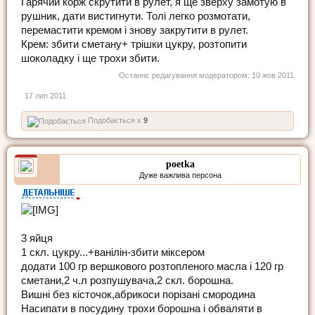
Гарячий корж скрутити в рулет, я ще зверху замотую в
рушник, дати вистигнути. Толі легко розмотати,
перемастити кремом і знову закрутити в рулет.
Крем: збити сметану+ трішки цукру, розтопити
шоколадку і ще трохи збити.
Останнє редагування модератором:
10 жов 2011
17 лип 2011
Подобається x
9
poetka
Дуже важлива персона
3 яйця
1 скл. цукру...+ванілін-збити міксером
додати 100 гр вершкового розтопленого масла і 120 гр
сметани,2 ч.л розпушувача,2 скл. борошна.
Вишні без кісточок,абрикоси порізані смородина
Насипати в посудину трохи борошна і обваляти в