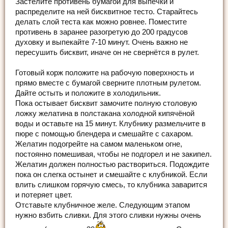
Застелите противень бумагой для выпечки и
распределите на ней бисквитное тесто. Старайтесь
делать слой теста как можно ровнее. Поместите
противень в заранее разогретую до 200 градусов
духовку и выпекайте 7-10 минут. Очень важно не
пересушить бисквит, иначе он не свернётся в рулет.
Готовый корж положите на рабочую поверхность и
прямо вместе с бумагой сверните плотным рулетом.
Дайте остыть и положите в холодильник.
Пока остывает бисквит замочите полную столовую
ложку желатина в полстакана холодной кипячёной
воды и оставьте на 15 минут. Клубнику размельчите в
пюре с помощью блендера и смешайте с сахаром.
Желатин подогрейте на самом маленьком огне,
постоянно помешивая, чтобы не подгорел и не закипел.
Желатин должен полностью раствориться. Подождите
пока он слегка остынет и смешайте с клубникой. Если
влить слишком горячую смесь, то клубника заварится
и потеряет цвет.
Отставьте клубничное желе. Следующим этапом
нужно взбить сливки. Для этого сливки нужны очень