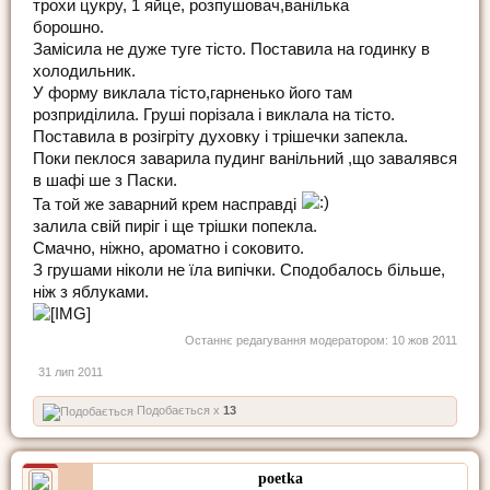
трохи цукру, 1 яйце, розпушовач,ванілька
борошно.
Замісила не дуже туге тісто. Поставила на годинку в
холодильник.
У форму виклала тісто,гарненько його там
розприділила. Груші порізала і виклала на тісто.
Поставила в розігріту духовку і трішечки запекла.
Поки пеклося заварила пудинг ванільний ,що завалявся
в шафі ше з Паски.
Та той же заварний крем насправді
залила свій пиріг і ще трішки попекла.
Смачно, ніжно, ароматно і соковито.
З грушами ніколи не їла випічки. Сподобалось більше,
ніж з яблуками.
Останнє редагування модератором:
10 жов 2011
31 лип 2011
Подобається x
13
poetka