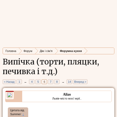
Головна
Форум
Дім і сім'я
Форумна кухня
Випічка (торти, пляцки,
печивка і т.д.)
< Назад
1
←
4
5
6
7
8
→
14
Вперед >
Alias
Львів-місто моєї мрії..
Цитата від
Summer:
↑