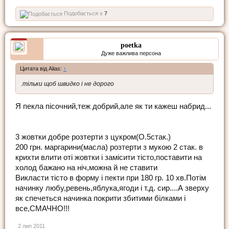
Подобається x
7
poetka
Дуже важлива персона
Цитата від Alias:
↑
.тільки щоб швидко і не дорого
Я пекла пісочний,теж добрий,але як ти кажеш набрид...
3 жовтки добре розтерти з цукром(О.5стак.)
200 грн. маргарини(масла) розтерти з мукою 2 стак. в
крихти влити оті жовтки і замісити тісто,поставити на
холод бажано на ніч,можна й не ставити
Викласти тісто в форму і пекти при 180 гр. 10 хв.Потім
начинку любу,ревень,яблука,ягоди і т.д. сир....А зверху
як спечеться начинка покрити збитими білками і
все,СМАЧНО!!!
2 лип 2011