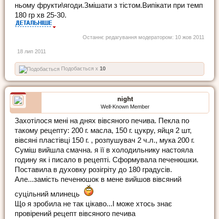
ньому фрукти\ягоди.Змішати з тістом.Випікати при темп
180 гр хв 25-30.
Останнє редагування модератором:
10 жов 2011
18 лип 2011
Подобається x
10
night
Well-Known Member
Захотілося мені на днях вівсяного печива. Пекла по
такому рецепту: 200 г. масла, 150 г. цукру, яйця 2 шт,
вівсяні пластівці 150 г. , розпушувач 2 ч.л., мука 200 г.
Суміш вийшла смачна. я її в холодильнику настояла
годину як і писало в рецепті. Сформувала печенюшки.
Поставила в духовку розігріту до 180 градусів.
Але...замість печенюшок в мене вийшов вівсяний
суцільний млинець
Що я зробила не так цікаво...І може хтось знає
провірений рецепт вівсяного печива