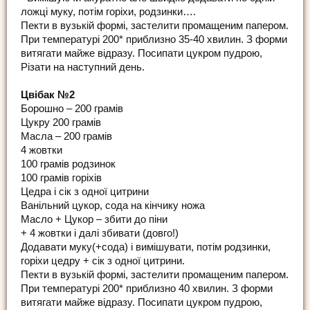
ложці муку, потім горіхи, родзинки….
Пекти в вузькій формі, застелити промащеним папером.
При температурі 200* приблизно 35-40 хвилин. З форми
витягати майже відразу. Посипати цукром пудрою,
Різати на наступний день.
Цвібак №2
Борошно – 200 грамів
Цукру 200 грамів
Масла – 200 грамів
4 жовтки
100 грамів родзинок
100 грамів горіхів
Цедра і сік з одної цитрини
Ванільний цукор, сода на кінчику ножа
Масло + Цукор – збити до піни
+ 4 жовтки і далі збивати (довго!)
Додавати муку(+сода) і вимішувати, потім родзинки,
горіхи цедру + сік з одної цитрини.
Пекти в вузькій формі, застелити промащеним папером.
При температурі 200* приблизно 40 хвилин. З форми
витягати майже відразу. Посипати цукром пудрою,