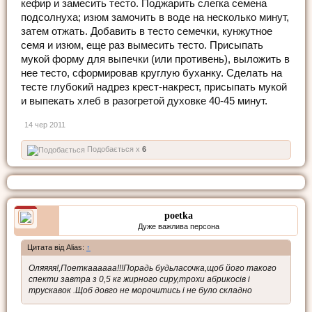
кефир и замесить тесто. Поджарить слегка семена
подсолнуха; изюм замочить в воде на несколько минут,
затем отжать. Добавить в тесто семечки, кунжутное
семя и изюм, еще раз вымесить тесто. Присыпать
мукой форму для выпечки (или противень), выложить в
нее тесто, сформировав круглую буханку. Сделать на
тесте глубокий надрез крест-накрест, присыпать мукой
и выпекать хлеб в разогретой духовке 40-45 минут.
14 чер 2011
Подобається x
6
poetka
Дуже важлива персона
Цитата від Alias:
↑
Оляяяя!,Поеткаааааа!!!Порадь будьласочка,щоб його такого
спекти завтра з 0,5 кг жирного сиру,трохи абрикосів і
трускавок .Щоб довго не морочитись і не було складно