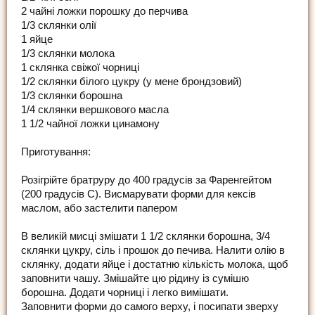
2 чайні ложки порошку до перчива
1/3 склянки олії
1 яйце
1/3 склянки молока
1 склянка свіжої чорниці
1/2 склянки білого цукру (у мене брондзовий)
1/3 склянки борошна
1/4 склянки вершкового масла
1 1/2 чайної ложки цинамону
Приготування:
Розігрійте братруру до 400 градусів за Фаренгейтом
(200 градусів С). Висмарувати форми для кексів
маслом, або застелити папером
В великій мисці змішати 1 1/2 склянки борошна, 3/4
склянки цукру, сіль і прошок до печива. Налити олію в
склянку, додати яйце і достатню кількість молока, щоб
заповнити чашу. Змішайте цю рідину із сумішю
борошна. Додати чорниці і легко вимішати.
Заповнити форми до самого верху, і посипати зверху