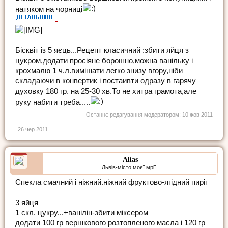
натяком на чорниці
Бісквіт із 5 яєць...Рецепт класичний :збити яйця з
цукром,додати просіяне борошно,можна ванільку і
крохмалю 1 ч.л.вимішати легко знизу вгору,ніби
складаючи в конвертик і постаивти одразу в гарячу
духовку 180 гр. на 25-30 хв.То не хитра грамота,але
руку набити треба.....
Останнє редагування модератором:
10 жов 2011
26 чер 2011
Alias
Львів-місто моєї мрії..
Спекла смачний і ніжний.ніжний фруктово-ягідний пиріг
3 яйця
1 скл. цукру...+ванілін-збити міксером
додати 100 гр вершкового розтопленого масла і 120 гр