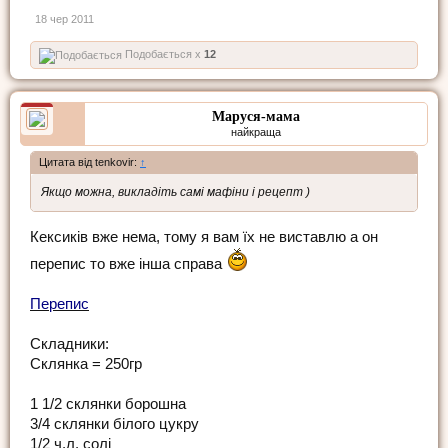
18 чер 2011
Подобається x
12
Маруся-мама
найкраща
Цитата від tenkovir:
↑
Якщо можна, викладіть самі мафіни і рецепт )
Кексиків вже нема, тому я вам їх не виставлю а он
перепис то вже інша справа
Перепис
Складники:
Склянка = 250гр
1 1/2 склянки борошна
3/4 склянки білого цукру
1/2 ч.л. солі