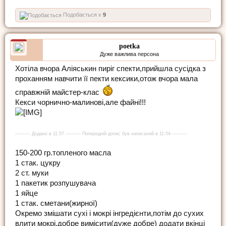
Подобається x
9
poetka
Дуже важлива персона
Хотіла вчора Аліяськин пиріг спекти,прийшла сусідка з
проханням навчити її пекти кексики,отож вчора мала
справжній майстер-клас
Кекси чорнично-малинові,але файні!!!
---------- Додано в 11:57 ---------- Попередній допис був написаний в 11:54 ----------
150-200 гр.топленого масла
1 стак. цукру
2 ст. муки
1 пакетик розпушувача
1 яйце
1 стак. сметани(жирної)
Окремо змішати сухі і мокрі інгредієнти,потім до сухих
влити мокрі,добре вимісити(дуже добре) додати вкінці