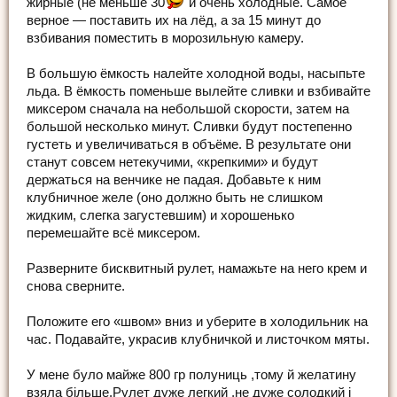
жирные (не меньше 30
и очень холодные. Самое
верное — поставить их на лёд, а за 15 минут до
взбивания поместить в морозильную камеру.
В большую ёмкость налейте холодной воды, насыпьте
льда. В ёмкость поменьше вылейте сливки и взбивайте
миксером сначала на небольшой скорости, затем на
большой несколько минут. Сливки будут постепенно
густеть и увеличиваться в объёме. В результате они
станут совсем нетекучими, «крепкими» и будут
держаться на венчике не падая. Добавьте к ним
клубничное желе (оно должно быть не слишком
жидким, слегка загустевшим) и хорошенько
перемешайте всё миксером.
Разверните бисквитный рулет, намажьте на него крем и
снова сверните.
Положите его «швом» вниз и уберите в холодильник на
час. Подавайте, украсив клубничкой и листочком мяты.
У мене було майже 800 гр полуниць ,тому й желатину
взяла більше.Рулет дуже легкий ,не дуже солодкий і