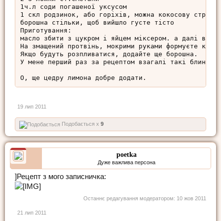
1ч.л соди погашеної уксусом

1 скл родзинок, або горіхів, можна кокосову стружку
борошна стільки, щоб вийшло густе тісто

Приготування:

масло збити з цукром і яйцем міксером. а далі вже п
На змащений протвінь, мокрими руками формуєте кульк
Якщо будуть розпливатися, додайте ще борошна.

У мене перший раз за рецептом взагалі такі блинчики
О, ще цедру лимона добре додати.
19 лип 2011
Подобається x
9
poetka
Дуже важлива персона
]Рецепт з мого записничка:
Останнє редагування модератором:
10 жов 2011
21 лип 2011