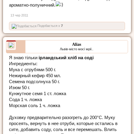
ароматно-полуничний.
13 чер 2011
Подобається x
7
Alias
Львів-місто моєї мрії..
Я знаю тільки
ірландський хліб на соді
Ингредиенты:
Мука с отрубями 500 г.
Нежирный кефир 450 мл.
Семена подсолнуха 50 г.
Изюм 50 г.
Кунжутное семя 1 ст. ложка
Сода 1 ч. ложка
Морская соль 1 ч. ложка
Духовку предварительно разогреть до 200°С. Муку
просеять, вернуть в нее отруби, которые остались в
сите, добавить соду, соль и все перемешать. Влить