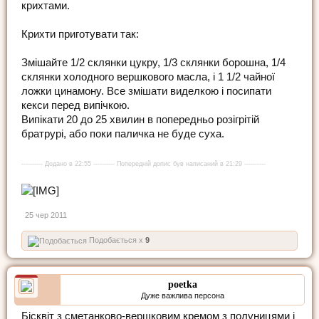
крихтами.
Крихти приготувати так:
Змішайте 1/2 склянки цукру, 1/3 склянки борошна, 1/4
склянки холодного вершкового масла, і 1 1/2 чайної
ложки цинамону. Все змішати виделкою і посипати
кекси перед випічкою.
Випікати 20 до 25 хвилин в попередньо розігрітій
братрурі, або поки паличка не буде суха.
---------- Додано в 22:55 ---------- Попередній допис був написаний в 21:29 ----------
25 чер 2011
Подобається x
9
poetka
Дуже важлива персона
Бісквіт з сметанково-вершковим кремом з полуницями і