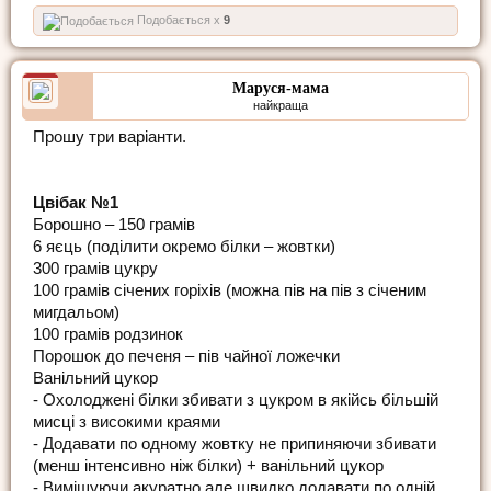
Подобається x
9
Маруся-мама
найкраща
Прошу три варіанти.
Цвібак №1
Борошно – 150 грамів
6 яєць (поділити окремо білки – жовтки)
300 грамів цукру
100 грамів січених горіхів (можна пів на пів з січеним
мигдальом)
100 грамів родзинок
Порошок до печеня – пів чайної ложечки
Ванільний цукор
- Охолоджені білки збивати з цукром в якійсь більшій
мисці з високими краями
- Додавати по одному жовтку не припиняючи збивати
(менш інтенсивно ніж білки) + ванільний цукор
- Вимішуючи акуратно але швидко додавати по одній