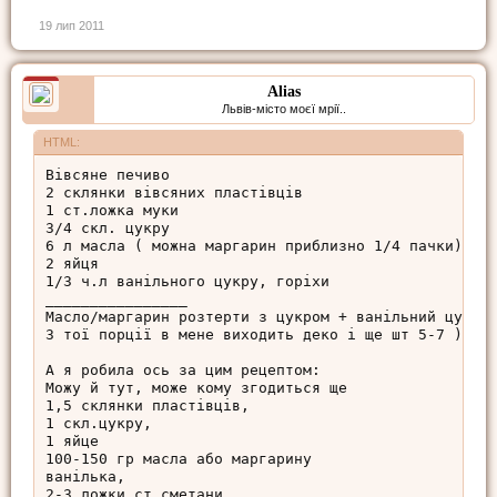
19 лип 2011
Alias
Львів-місто моєї мрії..
HTML:
Вівсяне печиво

2 склянки вівсяних пластівців

1 ст.ложка муки

3/4 скл. цукру

6 л масла ( можна маргарин приблизно 1/4 пачки)

2 яйця

1/3 ч.л ванільного цукру, горіхи

________________

Масло/маргарин розтерти з цукром + ванільний цукор
З тої порції в мене виходить деко і ще шт 5-7 )) [/
А я робила ось за цим рецептом:

Можу й тут, може кому згодиться ще

1,5 склянки пластівців,

1 скл.цукру,

1 яйце

100-150 гр масла або маргарину

ванілька,

2-3 ложки ст.сметани
