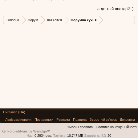
а де твій аватар? :)
Головна
Форум
Дім і сім'я
Форумна кухня
Ukrainian (UA)
Львівські новини
Посиденьки
Реклама
Правила
Зворотній зв'язок
Допомога
Умови і правила
Політика конфіденційності
XenForo add-ons by Waindigo™
Час:
0,2934 сек.
Пам'ять:
10,747 МБ
Запитів до БД:
20