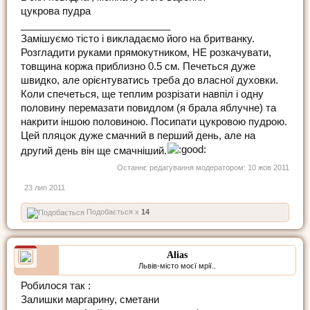
цукрова пудра
___________________________
Замішуємо тісто і викладаємо його на бритванку.
Розгладити руками прямокутником, НЕ розкачувати,
товщина коржа приблизно 0.5 см. Печеться дуже
швидко, але орієнтуватись треба до власної духовки.
Коли спечеться, ще теплим розрізати навпіл і одну
половину перемазати повидлом (я брала яблучне) та
накрити іншою половиною. Посипати цукровою пудрою.
Цей пляцок дуже смачний в перший день, але на
другий день він ще смачніший.
Останнє редагування модератором:
10 жов 2011
23 лип 2011
Подобається x
14
Alias
Львів-місто моєї мрії..
Робилося так :
Залишки маргарину, сметани