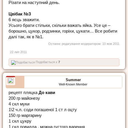
Різати на наступний день.
Цвібак №3
6 яєць зважити.
Усього брати стільки, скільки важать яйка. Усе це –
борошно, цукор, родзинки, горіхи, цукати… Все робити
далі так, як в №1.
Останнє редагування модератором:
10 жов 2011
22 лип 2011
Подобається x
7
Summer
Well-Known Member
рецепт пляцка
До кави
200 гр майонезу
4 скл муки
1\2 ч.л. соди погашеної 1 ст л оцту
150 гр маргарину
1 скл цукру
1 скл повидла , можна густого варення