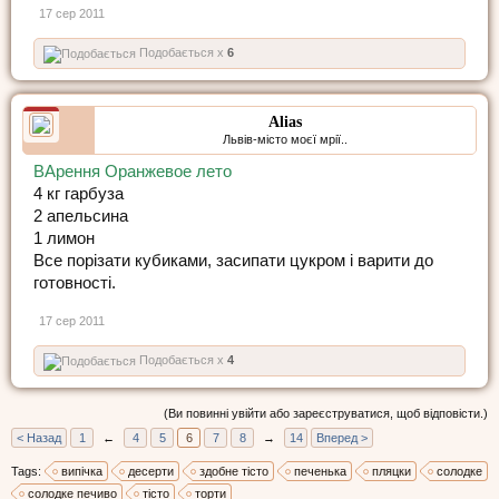
17 сер 2011
Подобається x
6
Alias
Львів-місто моєї мрії..
ВАрення Оранжевое лето
4 кг гарбуза
2 апельсина
1 лимон
Все порізати кубиками, засипати цукром і варити до
готовності.
17 сер 2011
Подобається x
4
(Ви повинні увійти або зареєструватися, щоб відповісти.)
< Назад
1
←
4
5
6
7
8
→
14
Вперед >
Tags:
випічка
десерти
здобне тісто
печенька
пляцки
солодке
солодке печиво
тісто
торти