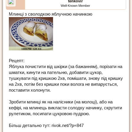
tenkovir
Well-Known Member
Млинці з сволодкою яблучною начинкою
Рецепт:
Яблука почистити від шкірки (за бажанням), порізати на
шматки, кинути на пательню, добавити цукор,
тушкувати під кришкою 2хв, помішати, знову під кришку
на 2хв, потім без кришки поки волога не випарується,
поставити холонути.
Зробити млинці як на налісники (на молоці), або на
кефірі, на млинець викласти солодку начинку, скрутити
рулетиком, посипати цукровою пудрою.
Більш детально тут: rivok.net/?p=847