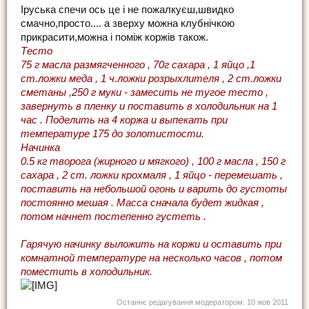
Іруська спечи ось це і не пожалкуєш,швидко
смачно,просто.... а зверху можна клубнічкою
прикрасити,можна і поміж коржів також.
Тесто
75 г масла размягченного , 70г сахара , 1 яйцо ,1
ст.ложки меда , 1 ч.ложки розрыхлителя , 2 ст.ложки
сметаны ,250 г муки - замесить не тугое тесто ,
завернуть в пленку и поставить в холодильник на 1
час . Поделить на 4 коржа и выпекать при
температуре 175 до золотистости.
Начинка
0.5 кг творога (жирного и мягкого) , 100 г масла , 150 г
сахара , 2 ст. ложки крохмаля , 1 яйцо - перемешать ,
поставить на небольшой огонь и варить до густоты
постоянно мешая . Масса сначала будет жидкая ,
потом начнет постепенно густеть .
Гарячую начинку выложить на коржи и оставить при
комнатной температуре на несколько часов , потом
поместить в холодильник.
Останнє редагування модератором:
10 жов 2011