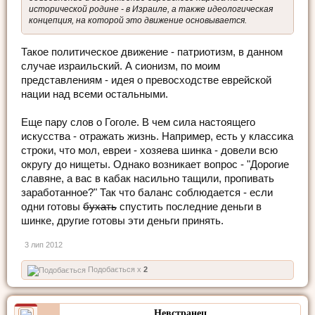
исторической родине - в Израиле, а также идеологическая
концепция, на которой это движение основывается.
Такое политическое движение - патриотизм, в данном
случае израильский. А сионизм, по моим
представлениям - идея о превосходстве еврейской
нации над всеми остальными.
Еще пару слов о Гоголе. В чем сила настоящего
искусства - отражать жизнь. Например, есть у классика
строки, что мол, евреи - хозяева шинка - довели всю
округу до нищеты. Однако возникает вопрос - "Дорогие
славяне, а вас в кабак насильно тащили, пропивать
заработанное?" Так что баланс соблюдается - если
одни готовы
бухать
спустить последние деньги в
шинке, другие готовы эти деньги принять.
3 лип 2012
Подобається x
2
Невстранец