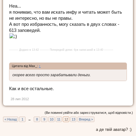
Неа...
я понимаю, что вам искать инфу и читать может быть
не интересно, но вы не правы.
А вот про избранность, могу сказать в двух словах -
613 заповедей.
---------- Додано в 13:42 ---------- Попередній допис був написаний в 13:40 ----------
Цитата від Max_:
↑
скорее всего просто зарабатывали деньги.
Как и все остальные.
28 лип 2012
(Ви повинні увійти або зареєструватися, щоб відповісти.)
< Назад
1
←
8
9
10
11
12
13
Вперед >
а де твій аватар? :)