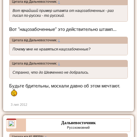
Цитата від Дальневосточник:
↑
Вот ярчайший пример штампа от нацозабоченных - раз
писал по-русски - то русский.
Вот "нацозабоченные" это действительно штамп...
Цитата від Дальневосточник:
↑
Почему мне не нравяться нацозабоченные?
Цитата від Дальневосточник:
↑
Странно, что до Шевченнко не добрались.
Будьте бдительны, москали давно об этом мечтают.
3 лип 2012
Дальневосточник
Русскомовний
Цитата від KLIBERN:
↑