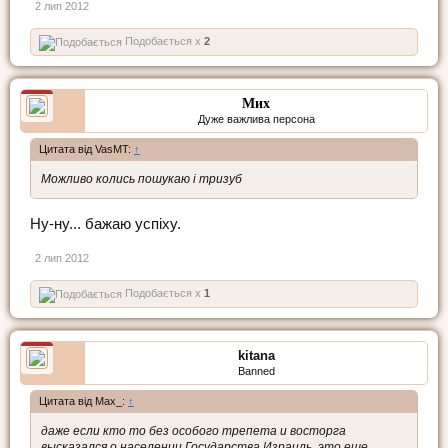
2 лип 2012
Подобається x
2
Мих
Дуже важлива персона
Цитата від VasMT:
↑
Можливо колись пошукаю і тризуб
Ну-ну... бажаю успіху.
2 лип 2012
Подобається x
1
kitana
Banned
Цитата від Max_:
↑
даже если кто то без особого трепета и восторга
высказался о населении Государства Израиль, это еще