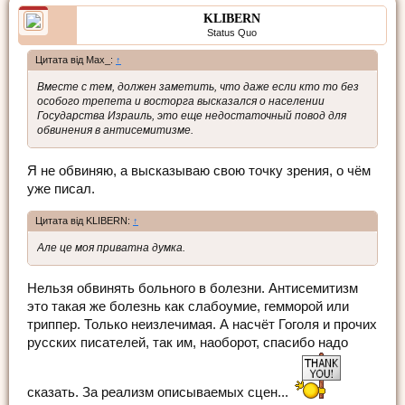
KLIBERN
Status Quo
Цитата від Max_:
↑
Вместе с тем, должен заметить, что даже если кто то без
особого трепета и восторга высказался о населении
Государства Израиль, это еще недостаточный повод для
обвинения в антисемитизме.
Я не обвиняю, а высказываю свою точку зрения, о чём
уже писал.
Цитата від KLIBERN:
↑
Але це моя приватна думка.
Нельзя обвинять больного в болезни. Антисемитизм
это такая же болезнь как слабоумие, гемморой или
триппер. Только неизлечимая. А насчёт Гоголя и прочих
русских писателей, так им, наоборот, спасибо надо
сказать. За реализм описываемых сцен...