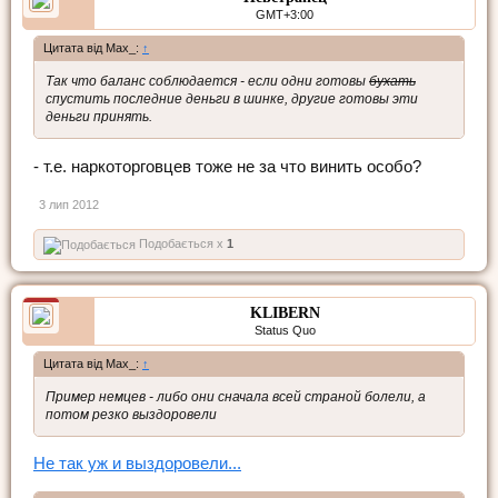
GMT+3:00
Цитата від Max_:
↑
Так что баланс соблюдается - если одни готовы
бухать
спустить последние деньги в шинке, другие готовы эти
деньги принять.
- т.е. наркоторговцев тоже не за что винить особо?
3 лип 2012
Подобається x
1
KLIBERN
Status Quo
Цитата від Max_:
↑
Пример немцев - либо они сначала всей страной болели, а
потом резко выздоровели
Не так уж и выздоровели...