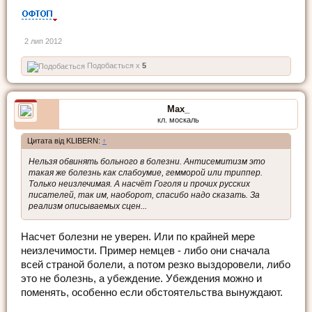
2 лип 2012
Подобається x
5
Max_
кл. москаль
Цитата від KLIBERN:
↑
Нельзя обвинять больного в болезни. Антисемитизм это
такая же болезнь как слабоумие, гемморой или триппер.
Только неизлечимая. А насчёт Гоголя и прочих русских
писателей, так им, наоборот, спасибо надо сказать. За
реализм описываемых сцен...
Насчет болезни не уверен. Или по крайней мере
неизлечимости. Пример немцев - либо они сначала
всей страной болели, а потом резко выздоровели, либо
это не болезнь, а убеждение. Убеждения можно и
поменять, особенно если обстоятельства вынуждают.