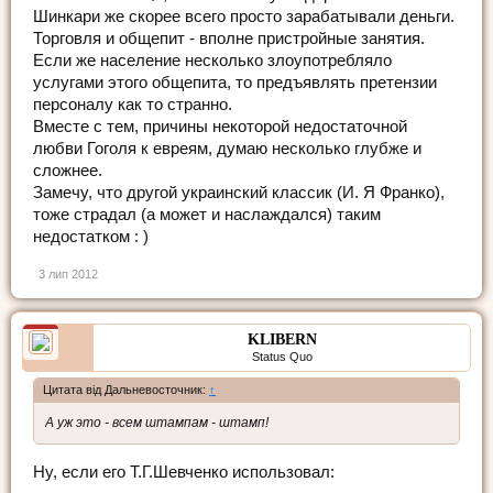
Шинкари же скорее всего просто зарабатывали деньги.
Торговля и общепит - вполне пристройные занятия.
Если же население несколько злоупотребляло
услугами этого общепита, то предъявлять претензии
персоналу как то странно.
Вместе с тем, причины некоторой недостаточной
любви Гоголя к евреям, думаю несколько глубже и
сложнее.
Замечу, что другой украинский классик (И. Я Франко),
тоже страдал (а может и наслаждался) таким
недостатком : )
3 лип 2012
KLIBERN
Status Quo
Цитата від Дальневосточник:
↑
А уж это - всем штампам - штамп!
Ну, если его Т.Г.Шевченко использовал: