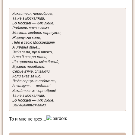
Кохайтеся, чорнобриві,
Та не з
москалями
,
Бо
москалі
— чужі люде,
Роблять лихо з вами.
Москаль
любить жартуючи,
Жартуючи кине;
Піде в свою Московщину,
А дівчина гине...
Якби сама, ще б нічого,
А то й стара мати,
Що привела на світ божий,
Мусить погибати.
Серце в'яне, співаючи,
Коли знає за що;
Люде серця не побачать,
А скажуть — ледащо!
Кохайтеся ж, чорнобриві,
Та не з
москалями
,
Бо
москалі
— чужі люде,
Згнущаються вами.
То и мне не грех...