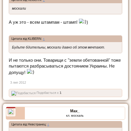
москали
А уж это - всем штампам - штамп!
)
Цитата від KLIBERN:
↑
Будьте бдительны, москали давно об этом мечтают.
И не только они. Товарищи с "земли обетованной" тоже
пытаются разбрасываться достоянием Украины. Не
допущу!
3 лип 2012
Подобається x
1
Max_
кл. москаль
Цитата від Невстранец:
↑