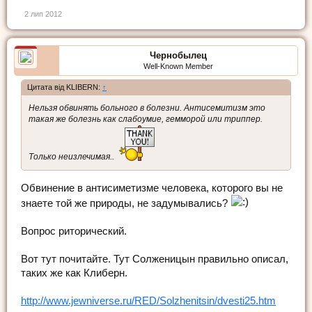
2 лип 2012
Чернобылец
Well-Known Member
Цитата від KLIBERN:
↑
Нельзя обвинять больного в болезни. Антисемитизм это
такая же болезнь как слабоумие, гемморой или триппер.
Только неизлечимая..
Обвинение в антисиметизме человека, которого вы не
знаете той же природы, не задумывались?
Вопрос риторический.
Вот тут почитайте. Тут Солженицын правильно описал,
таких же как Клиберн.
http://www.jewniverse.ru/RED/Solzhenitsin/dvesti25.htm