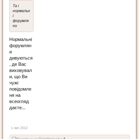
Та і
нормальн
і
форумля
ни
Нормальні
форумлян
и
дивуються
, де Вас
виховувал
и, що Ви
чужі
повідомле
ня на
всеогляд
даєте...
1 лип 2012
Подобається x
4