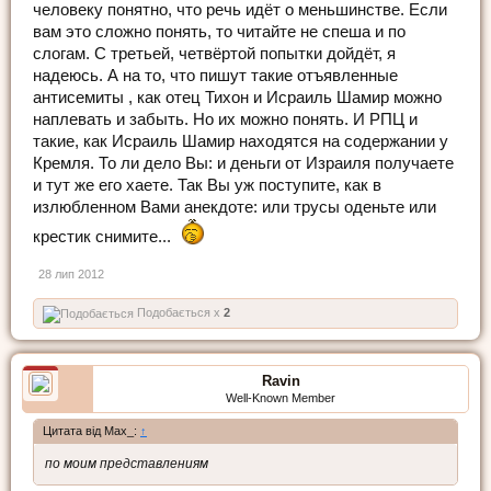
человеку понятно, что речь идёт о меньшинстве. Если
вам это сложно понять, то читайте не спеша и по
слогам. С третьей, четвёртой попытки дойдёт, я
надеюсь. А на то, что пишут такие отъявленные
антисемиты , как отец Тихон и Исраиль Шамир можно
наплевать и забыть. Но их можно понять. И РПЦ и
такие, как Исраиль Шамир находятся на содержании у
Кремля. То ли дело Вы: и деньги от Израиля получаете
и тут же его хаете. Так Вы уж поступите, как в
излюбленном Вами анекдоте: или трусы оденьте или
крестик снимите...
28 лип 2012
Подобається x
2
Ravin
Well-Known Member
Цитата від Max_:
↑
по моим представлениям