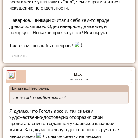
всем вместе уничтожить "зло", чем сопротивляться
искушению по отдельности.
Наверное, шинкари считали себя кем-то вроде
дрессировщиков. Одно неверное движение, и
разорвут... Но каков приз за успех! Вся округа...
Так в чем Гоголь был неправ?
3 лип 2012
Max_
кл. москаль
Цитата від Невстранец:
↑
Так в чем Гоголь был неправ?
Я думаю, что Гоголь ярко и, так скажем,
художественно-достоверно отобразил свои
представления о тогдашней украинской казачьей
жизни. За документальную достоверность ручаться
невозможно
, сам он свечку не держал.