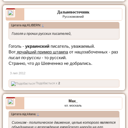
Дальневосточник
Русскомовний
Цитата від KLIBERN:
↑
Гоголя и прочих русских писателей,
Гоголь -
украинский
писатель, уважаемый.
Вот
ярчайший пример штампа
от нацозабоченных - раз
писал по-русски
- то русский.
Странно, что до Шевченнко не добрались.
3 лип 2012
Подобається x
2
Max_
кл. москаль
Цитата від kitana:
↑
Сионизм - политическое движение, целью которого является
объединение и возрождение еврейского народа на его