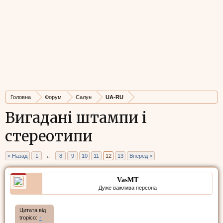
Головна
Форум
Салун
UA-RU
Вигадані штампи і
стереотипи
< Назад
1
←
8
9
10
11
12
13
Вперед >
VasMT
Дуже важлива персона
Цитата від
tropico:
↑