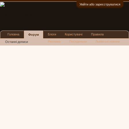
Увійти або зареєструватися
:)
Головна
Блоги
Користувачі
Правила
Форум
Реклама
Посиденьки
Львівські новини
Останні дописи