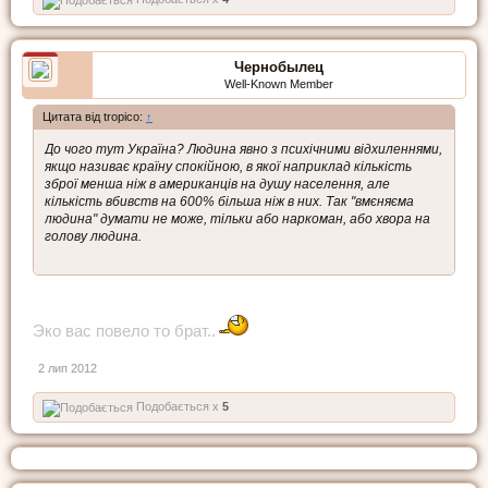
Чернобылец
Well-Known Member
Цитата від tropico:
↑
До чого тут Україна? Людина явно з психічними відхиленнями,
якщо називає країну спокійною, в якої наприклад кількість
зброї менша ніж в американців на душу населення, але
кількість вбивств на 600% більша ніж в них. Так "вмєняєма
людина" думати не може, тільки або наркоман, або хвора на
голову людина.
Эко вас повело то брат..
2 лип 2012
Подобається x
5