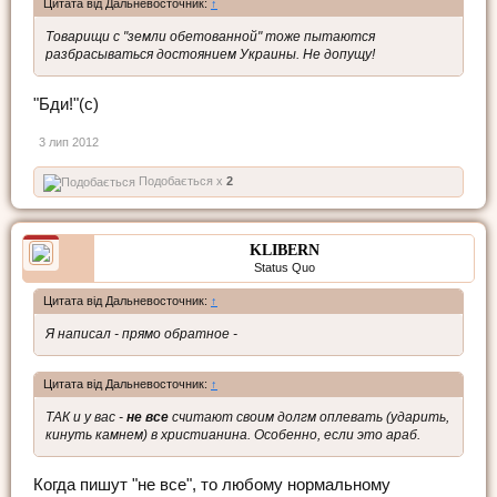
Цитата від Дальневосточник:
↑
Товарищи с "земли обетованной" тоже пытаются
разбрасываться достоянием Украины. Не допущу!
"Бди!"(с)
3 лип 2012
Подобається x
2
KLIBERN
Status Quo
Цитата від Дальневосточник:
↑
Я написал - прямо обратное -
Цитата від Дальневосточник:
↑
ТАК и у вас -
не все
считают своим долгм оплевать (ударить,
кинуть камнем) в христианина. Особенно, если это араб.
Когда пишут "не все", то любому нормальному