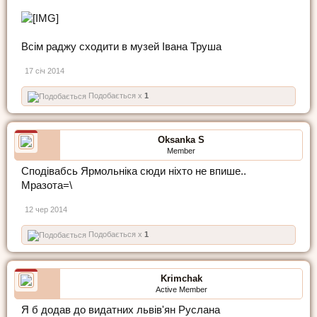
Всім раджу сходити в музей Івана Труша
17 січ 2014
Подобається x
1
Oksanka S
Member
Сподівабсь Ярмольніка сюди ніхто не впише..
Мразота=\
12 чер 2014
Подобається x
1
Krimchak
Active Member
Я б додав до видатних львів'ян Руслана