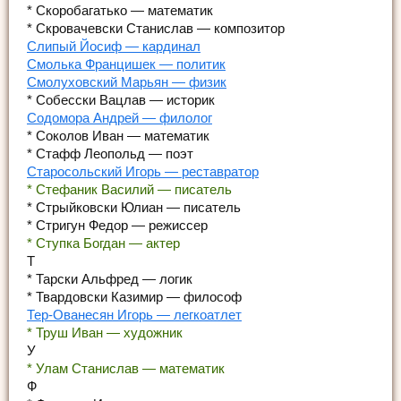
* Скоробагатько — математик
* Скровачевски Станислав — композитор
Слипый Йосиф — кардинал
Смолька Францишек — политик
Смолуховский Марьян — физик
* Собесски Вацлав — историк
Содомора Андрей — филолог
* Соколов Иван — математик
* Стафф Леопольд — поэт
Старосольский Игорь — реставратор
* Стефаник Василий — писатель
* Стрыйковски Юлиан — писатель
* Стригун Федор — режиссер
* Ступка Богдан — актер
Т
* Тарски Альфред — логик
* Твардовски Казимир — философ
Тер-Ованесян Игорь — легкоатлет
* Труш Иван — художник
У
* Улам Станислав — математик
Ф