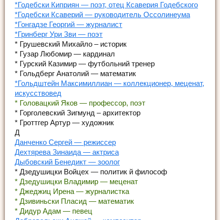
*Годебски Киприян — поэт, отец Ксаверия Годебского
*Годебски Ксаверий — руководитель Оссолинеума
*Гонгадзе Георгий — журналист
*Гринберг Ури Зви — поэт
* Грушевский Михайло – историк
* Гузар Любомир — кардинал
* Гурский Казимир — футбольний тренер
* Гольдберг Анатолий — математик
*Гольдштейн Максимиллиан — коллекционер, меценат,
искусствовед
* Головацкий Яков — профессор, поэт
* Горголевский Зигмунд – архитектор
* Гроттгер Артур — художник
Д
Данченко Сергей — режиссер
Дехтярева Зинаида — актриса
Дыбовский Бенедикт — зоолог
* Дзедушицки Войцех — политик й философ
* Дзедушицки Владимир — меценат
* Джеджиц Ирена — журналистка
* Дзивиньски Пласид — математик
* Дидур Адам — певец