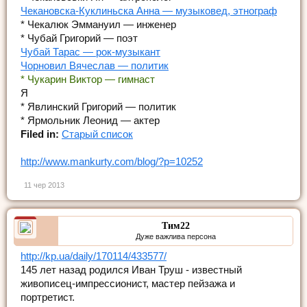
Чекановска-Куклиньска Анна — музыковед, этнограф
* Чекалюк Эммануил — инженер
* Чубай Григорий — поэт
Чубай Тарас — рок-музыкант
Чорновил Вячеслав — политик
* Чукарин Виктор — гимнаст
Я
* Явлинский Григорий — политик
* Ярмольник Леонид — актер
Filed in:
Старый список
http://www.mankurty.com/blog/?p=10252
11 чер 2013
Тим22
Дуже важлива персона
http://kp.ua/daily/170114/433577/
145 лет назад родился Иван Труш - известный
живописец-импрессионист, мастер пейзажа и
портретист.