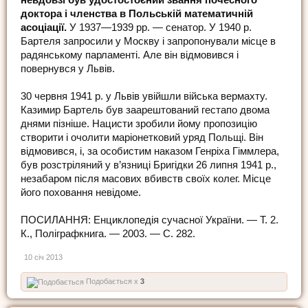
доктора і членства в Польській математичній
асоціації.
У 1937—1939 рр. — сенатор. У 1940 р.
Бартеля запросили у Москву і запропонували місце в
радянському парламенті. Але він відмовився і
повернувся у Львів.
30 червня 1941 р. у Львів увійшли війська вермахту.
Казимир Бартель був заарештований гестапо двома
днями пізніше. Нацисти зробили йому пропозицію
створити і очолити маріонетковий уряд Польщі. Він
відмовився, і, за особистим наказом Генріха Гіммлера,
був розстріляний у в’язниці Бригідки 26 липня 1941 р.,
незабаром після масових вбивств своїх колег. Місце
його поховання невідоме.
ПОСИЛАННЯ: Енциклопедія сучасної України. — Т. 2.
К., Поліграфкнига. — 2003. — С. 282.
10 січ 2013
Подобається x
3