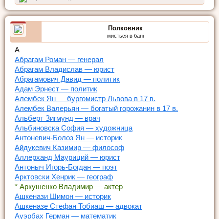
Полковник
миється в бані
А
Абрагам Роман — генерал
Абрагам Владислав — юрист
Абрагамович Давид — политик
Адам Эрнест — политик
Алембек Ян — бургомистр Львова в 17 в.
Алембек Валерьян — богатый горожанин в 17 в.
Альберт Зигмунд — врач
Альбиновска София — художница
Антоневич-Болоз Ян — историк
Айдукевич Казимир — философ
Аллерханд Мауриций — юрист
Антоныч Игорь-Богдан — поэт
Арктовски Хенрик — географ
* Аркушенко Владимир — актер
Ашкенази Шимон — историк
Ашкеназе Стефан Тобиаш — адвокат
Ауэрбах Герман — математик