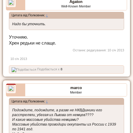
Agaton
Well-Known Member
Цитата від Полковник:
↑
Надо бы уточнить.
Уточняю.
Хрен редьки не слаще.
Останнє редагування:
10 січ 2013
10 січ 2013
Подобається x
8
marco
Member
Цитата від Полковник:
↑
Подождите, подождите, а разве не НКВДшники его
расстреляли, убегая из Львова от немцев????
И какие массовые убийства немцами?
Массовые убийства проводири оккупанты из России с 1939
по 1941 год.