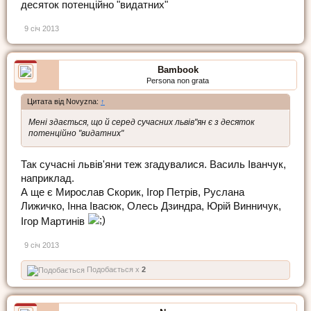
десяток потенційно "видатних"
9 січ 2013
Bambook
Persona non grata
Цитата від Novyzna:
↑
Мені здається, що й серед сучасних львів"ян є з десяток
потенційно "видатних"
Так сучасні львів'яни теж згадувалися. Василь Іванчук,
наприклад.
А ще є Мирослав Скорик, Ігор Петрів, Руслана
Лижичко, Інна Івасюк, Олесь Дзиндра, Юрій Винничук,
Ігор Мартинів
9 січ 2013
Подобається x
2