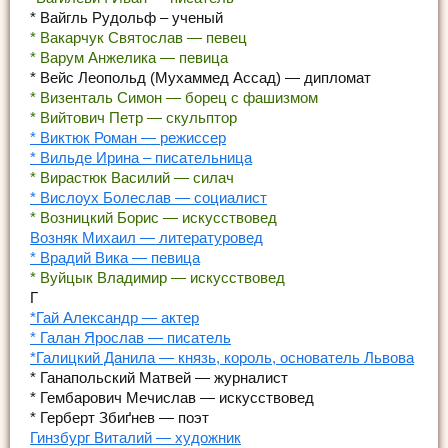
* Вайгль Рудольф – ученый
* Вакарчук Святослав — певец
* Варум Анжелика — певица
* Вейс Леопольд (Мухаммед Ассад) — дипломат
* Визенталь Симон — борец с фашизмом
* Вийтович Петр — скульптор
* Виктюк Роман — режиссер
* Вильде Ирина – писательница
* Вирастюк Василий — силач
* Вислоух Болеслав — социалист
* Возницкий Борис — искусствовед
Возняк Михаил — литературовед
* Врадий Вика — певица
* Вуйцык Владимир — искусствовед
Г
*Гай Александр — актер
* Галан Ярослав — писатель
*Галицкий Данила — князь, король, основатель Львова
* Ганапольский Матвей — журналист
* Гембарович Мечислав — искусствовед
* Герберт Збиґнев — поэт
Гинзбург Виталий — художник