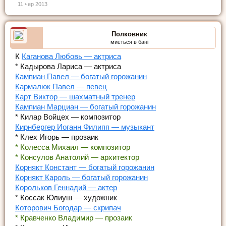
11 чер 2013
Полковник
миється в бані
К
Каганова Любовь — актриса
* Кадырова Лариса — актриса
Кампиан Павел — богатый горожанин
Кармалюк Павел — певец
Карт Виктор — шахматный тренер
Кампиан Марциан — богатый горожанин
* Килар Войцех — композитор
Кирнбергер Иоганн Филипп — музыкант
* Клех Игорь — прозаик
* Колесса Михаил — композитор
* Консулов Анатолий — архитектор
Корнякт Констант — богатый горожанин
Корнякт Кароль — богатый горожанин
Корольков Геннадий — актер
* Коссак Юлиуш — художник
Которович Богодар — скрипач
* Кравченко Владимир — прозаик