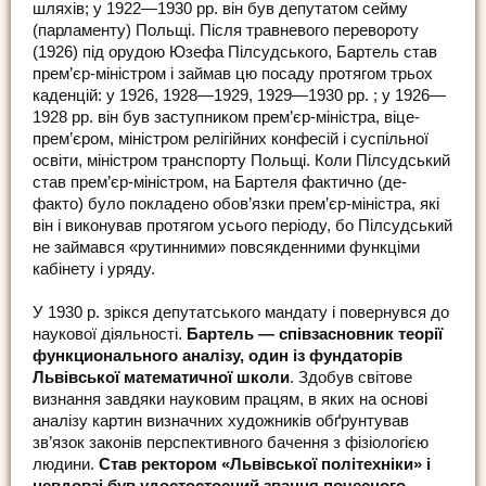
шляхів; у 1922—1930 рр. він був депутатом сейму
(парламенту) Польщі. Після травневого перевороту
(1926) під орудою Юзефа Пілсудського, Бартель став
прем’єр-міністром і займав цю посаду протягом трьох
каденцій: у 1926, 1928—1929, 1929—1930 рр. ; у 1926—
1928 рр. він був заступником прем’єр-міністра, віце-
прем’єром, міністром релігійних конфесій і суспільної
освіти, міністром транспорту Польщі. Коли Пілсудський
став прем’єр-міністром, на Бартеля фактично (де-
факто) було покладено обов’язки прем’єр-міністра, які
він і виконував протягом усього періоду, бо Пілсудський
не займався «рутинними» повсякденними функціми
кабінету і уряду.
У 1930 р. зрікся депутатського мандату і повернувся до
наукової діяльності.
Бартель — співзасновник теорії
функционального аналізу, один із фундаторів
Львівської математичної школи
. Здобув світове
визнання завдяки науковим працям, в яких на основі
аналізу картин визначних художників обґрунтував
зв’язок законів перспективного бачення з фізіологією
людини.
Став ректором «Львівської політехніки» і
невдовзі був удоcтостоєний звання почесного