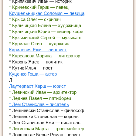
* Крипякевич Иван — историк
* Кричевский Гарик — певец
Крушельницкая Соломия — певица
* Крыса Олег — скрипач
* Кульчицкая Елена — художница
* Кульчицкий Юрий — пионер кофе
* Кузьминский Сергей — музыкант
* Курилас Осип — художник
Курилович Ежи — лингвист
* Курсанова Марина — литератор
* Куронь Яцек — политик
* Кутик Илья — поет
Куценко Гоша — актер
Л
Лаутерпахт Херш — юрист
* Левинский Иван — архитектор
* Леднев Павел — пятиборец
* Лем Станислав – писатель
* Лешневски Станислав – философ
* Лещински Станислав — король
* Лец Станислав Ежи — писатель
* Литинская Марта — гроссмейстер
* Лоншан де Берье Роман – юрист