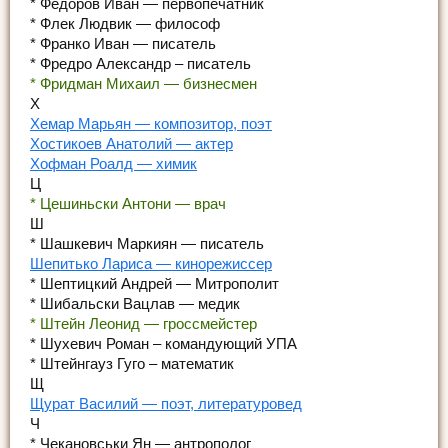
* Федоров Иван — первопечатник
* Флек Людвик — философ
* Франко Иван — писатель
* Фредро Александр – писатель
* Фридман Михаил — бизнесмен
Х
Хемар Марьян — композитор, поэт
Хостикоев Анатолий — актер
Хофман Роалд — химик
Ц
* Цешиньски Антони — врач
Ш
* Шашкевич Маркиян — писатель
Шепитько Лариса — кинорежиссер
* Шептицкий Андрей — Митрополит
* Шибальски Вацлав — медик
* Штейн Леонид — гроссмейстер
* Шухевич Роман – командующий УПА
* Штейнгауз Гуго – математик
Щ
Щурат Василий — поэт, литературовед
Ч
* Чекановськи Ян — антрополог