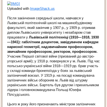
Uploaded with
ImageShack.us
Після закінчення середньої школи, навчався у
Львівській політехнічній школі на машинобудівному
факультеті, який закінчив у 1907 р., у 1909 р. отримав
диплом Львівського університету і незабаром став
працювати у
Львівській політехніці (1910—1918, 1930
—1941): габілітним доцентом, завідувачем кафедри
нарисної геометрії, надзвичайним профессором,
звичайним профессором, ректором, профессором.
Учасник Першої світової війни (призваний до австро-
угорської армії); у 1918 р. повернувся у м. Львів. Під час
польсько-української війни 1918—1919 рр. брав участь
у складі команди бронепоїзда у боях за львівський
залізничний вокзал. У 1919 р. на посаді командувача
залізничних військ обороняв м. Львів від штурму
українських військ. Бартель був другом і прихильником
лідера і головнокомандувача Польщі Юзефа
Пілсудського.
Цього ж року його призначають міністром залізничних