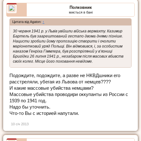
Полковник
миється в бані
Цитата від Agaton:
↑
30 червня 1941 р. у Львів увійшли війська вермахту. Казимир
Бартель був заарештований гестапо двома днями пізніше.
Нацисти зробили йому пропозицію створити і очолити
маріонетковий уряд Польщі. Він відмовився, і, за особистим
наказом Генріха Гіммлера, був розстріляний у в’язниці
Бригідки 26 липня 1941 р., незабаром після масових вбивств
своїх колег. Місце його поховання невідоме.
Подождите, подождите, а разве не НКВДшники его
расстреляли, убегая из Львова от немцев????
И какие массовые убийства немцами?
Массовые убийства проводири оккупанты из России с
1939 по 1941 год.
Надо бы уточнить.
Что-то Вы с историей напутали.
10 січ 2013