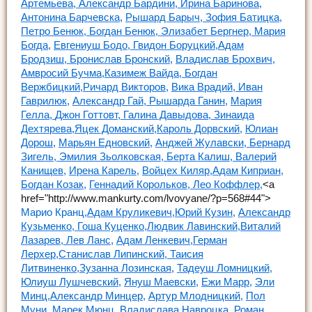
Артемьева,
Александр Бардини,
Ирина Баринова,
Антонина Барчевска,
Рышард Барыч,
Зофия Батицка,
Петро Бенюк,
Богдан Бенюк,
Элизабет Бергнер,
Мария
Богда,
Евгениуш Бодо,
Гвидон Боруцкий,
Адам
Бродзиш,
Бронислав Бронский,
Владислав Брохвич,
Амвросий Бучма,
Казимеж Вайда,
Богдан
Вержбицкий,
Ричард Викторов,
Вика Врадий,
Иван
Гаврилюк,
Александр Гай,
Рышарда Ганин,
Мария
Гелла,
Джон Готтовт,
Галина Давыдова,
Зинаида
Дехтярева,
Яцек Доманский,
Кароль Дорвский,
Юлиан
Дорош,
Марьян Едновский,
Анджей Жулавски,
Бернард
Зигель,
Эмилия Зьолковская,
Берта Калиш,
Валерий
Канищев,
Ирена Карель,
Войцех Киляр,
Адам Киприан,
Богдан Козак,
Геннадий Корольков,
Лео Коффлер,
<a
href="http://www.mankurty.com/lvovyane/?p=568#44">
Марио Кранц,
Адам Круликевич,
Юрий Кузин,
Александр
Кузьменко,
Гоша Куценко,
Людвик Лавинский,
Виталий
Лазарев,
Лев Ланс,
Адам Ленкевич,
Герман
Лерхер,
Станислав Липинский,
Таисия
Литвиненко,
Зузанна Лозинская,
Тадеуш Ломницкий,
Юлиуш Лушчевский,
Януш Маевски,
Ежи Марр,
Эли
Минц,
Александр Минцер,
Артур Млодницкий,
Пол
Муни,
Марек Мюнц,
Владислава Навроцка,
Роман