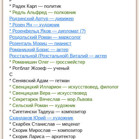
* Радек Карл — политик
* Редль Альфред — полковник
Родзинский Артур — дирижер
* Розен Ян — художник
* Розенфельд Яков — дипломат (?)
Роздольский Роман — марксолог
Розенталь Мориц — пианист
Романицкий Борис — актер
Росстальной (Розстальной) Виталий — актер
* Романишин Олег — гроссмейстер
* Ротблат Жозеф — ученый
С
* Сенявский Адам — гетман
* Свенцицкий Илларион — искусствовед, филолог
* Свенцицкая Вера — искусствовед
* Секретарюк Вячеслав — мэр Львова
* Сельский Роман — художник
* Сигетински Тадеуш — композитор
Скандаков Юрий — художник
* Скарбек Станислав — меценат
* Скорик Мирослав — композитор
* Скорик Лариса — архитектор