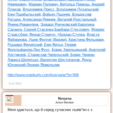
Невярович,
Мариан Палевич,
Витольд Пиркош,
Андрей
Плахов,
Влодзимеж Пресс,
Влодзимеж Пухальский,
Ежи Пшибыльский,
Войцех Пшоняк,
Владислав
Ратшка,
Александр Ремнев,
Виталий Розстальный,
Янина Романувна,
Эдвард Рончковский,
Каролина
Саланга,
Сергей Стасенко,
Барбара Стеслович,
Моррис
Страссберг,
Федор Стригун,
<Богдан Ступка,
Власта
Фабианова,
Ушер Феллиг (Виджи),
Кристина Фельдман,
Рышард Филипский,
Ежи Фитьо,
Генрик
Фогельфангер,
Лео Фухс,
Борис Хмельницкий,
Анатолий
Хостикоев,
Станислав Чапельский,
Борис Чинкин,
Лариса Шепитько,
Валентин Шестопалов,
Януш
Юхницкий,
Леонид Ярмольник
http://www.mankurty.com/lvovyane/?p=568
5 січ 2013
Novyzna
Active Member
Мені здається, що й серед сучасних львів"ян є з