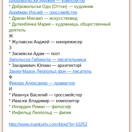
Добровольски Анджей — композитор
* Добровольски Одо (Оттон) — художник
Дорфман Иосиф — гроссмейстер
* Драган Михаил — искусствовед
* Дуленбянка Мария – художница, общественный
деятель
Ж
* Жулавски Анджей — кинорежисер
З
* Загаевски Адам — поэт
Запольска Габриэла — писательница
* Захариевич Юлиан — архитекторІ
Захер-Мазох Леопольд фон — писатель
Ф
Фредро Александр — драматург
И
* Иванчук Василий — гроссмейстер
* Ивасюк Владимир — композитор
* Ингарден Роман — философ
* Инфельд Леопольд — физик
http://www.mankurty.com/blog/?p=10252