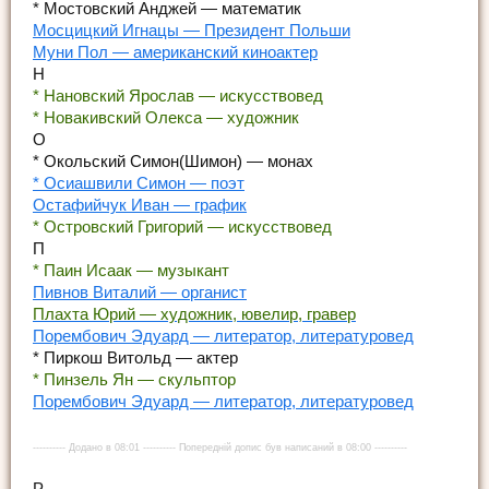
* Мостовский Анджей — математик
Мосцицкий Игнацы — Президент Польши
Муни Пол — американский киноактер
Н
* Нановский Ярослав — искусствовед
* Новакивский Олекса — художник
О
* Окольский Симон(Шимон) — монах
* Осиашвили Симон — поэт
Остафийчук Иван — график
* Островский Григорий — искусствовед
П
* Паин Исаак — музыкант
Пивнов Виталий — органист
Плахта Юрий — художник, ювелир, гравер
Порембович Эдуард — литератор, литературовед
* Пиркош Витольд — актер
* Пинзель Ян — скульптор
Порембович Эдуард — литератор, литературовед
---------- Додано в 08:01 ---------- Попередній допис був написаний в 08:00 ----------
Р