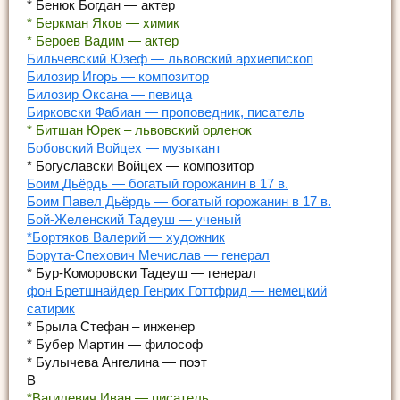
* Бенюк Богдан — актер
* Беркман Яков — химик
* Бероев Вадим — актер
Бильчевский Юзеф — львовский архиепископ
Билозир Игорь — композитор
Билозир Оксана — певица
Бирковски Фабиан — проповедник, писатель
* Битшан Юрек – львовский орленок
Бобовский Войцех — музыкант
* Богуславски Войцех — композитор
Боим Дьёрдь — богатый горожанин в 17 в.
Боим Павел Дьёрдь — богатый горожанин в 17 в.
Бой-Желенский Тадеуш — ученый
*Бортяков Валерий — художник
Борута-Спехович Мечислав — генерал
* Бур-Коморовски Тадеуш — генерал
фон Бретшнайдер Генрих Готтфрид — немецкий
сатирик
* Брыла Стефан – инженер
* Бубер Мартин — философ
* Булычева Ангелина — поэт
В
*Вагилевич Иван — писатель