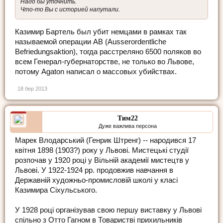
Надо бы уточнить.
Что-то Вы с историей напутали.
Казимир Бартель был убит немцами в рамках так
называемой операции AB (Ausserordentliche
Befriedungsaktion), тогда расстреляно 6500 поляков во
всем Генерал-губернаторстве, не только во Львове,
потому Agaton написал о массовых убийствах.
18 бер 2013
Тим22
Дуже важлива персона
Марек Влодарський (Генрик Штренг) -- народився 17
квітня 1898 (1903?) року у Львові. Мистецькі студії
розпочав у 1920 році у Вільній академії мистецтв у
Львові. У 1922-1924 рр. продовжив навчання в
Державній художньо-промисловій школі у класі
Казимира Сіхульського.
У 1928 році організував свою першу виставку у Львові
спільно з Отто Гагном в Товаристві прихильників