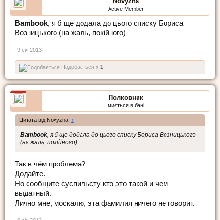
Novyzna
Active Member
Bambook
, я б ще додала до цього списку Бориса
Возницького (на жаль, покійного)
9 січ 2013
Подобається x
1
Полковник
миється в бані
Цитата від Novyzna:
↑
Bambook
, я б ще додала до цього списку Бориса Возницького
(на жаль, покійного)
Так в чём проблема?
Додайте.
Но сообщите суспильсту кто это такой и чем
выдатный.
Лично мне, москалю, эта фамилия ничего не говорит.