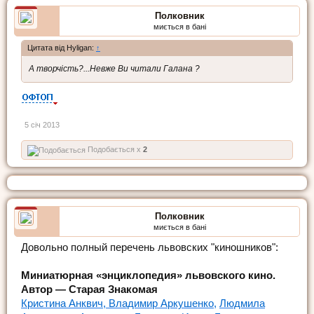
Полковник
миється в бані
Цитата від Hyligan:
↑
А творчість?...Невже Ви читали Галана ?
5 січ 2013
Подобається x
2
Полковник
миється в бані
Довольно полный перечень львовских "киношников":
Миниатюрная «энциклопедия» львовского кино.
Автор — Старая Знакомая
Кристина Анквич,
Владимир Аркушенко,
Людмила