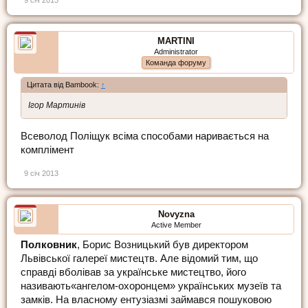
9 січ 2013
MARTINI
Administrator
Команда форуму
Цитата від Bambook:
↑
Ігор Мартинів
Всеволод Поліщук всіма способами наривається на
комплімент
9 січ 2013
Novyzna
Active Member
Полковник
, Борис Возницький був директором
Львівської галереї мистецтв. Але відомий тим, що
справді вболівав за українське мистецтво, його
називають«ангелом-охоронцем» українських музеїв та
замків. На власному ентузіазмі займався пошуковою