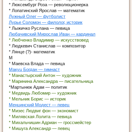
* Люксембург Роза — революционерка
* Лопатинский Ярослав — математик
Лужный Олег — футболист
Лурье Соломон — филолог, историк
* Лыжичко Руслана — певица
Любачивский Мирослав Иван — кардинал
* Любченко Владимир — искусствовед
* Людкевич Станислав — композитор
* Лянце (?)- математик
М
* Маевска Влада — певица
Макуц Богдан — гимнаст
* Манастырский Антон — художник
* Маринина Александра — писательница
*Мартынюк Адам — политик
* Медвидь Любомир — художник
* Мельник Борис — историк
Менцинский Модест — певец
* Мизес Людвиг фон — экономист
* Милявская Лолита — певица
* Михальчишин Адриан — гроссмейстер
* Мишуга Александр — певец