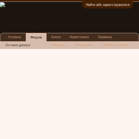
Увійти або зареєструватися
:)
Головна
Блоги
Користувачі
Правила
Форум
Реклама
Посиденьки
Львівські новини
Останні дописи