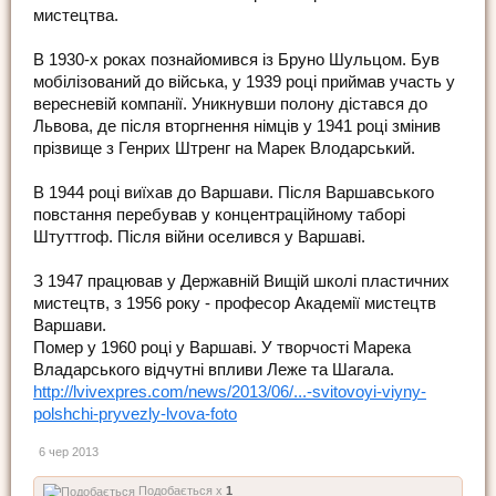
мистецтва.
В 1930-х роках познайомився із Бруно Шульцом. Був
мобілізований до війська, у 1939 році приймав участь у
вересневій компанії. Уникнувши полону дістався до
Львова, де після вторгнення німців у 1941 році змінив
прізвище з Генрих Штренг на Марек Влодарський.
В 1944 році виїхав до Варшави. Після Варшавського
повстання перебував у концентраційному таборі
Штуттгоф. Після війни оселився у Варшаві.
З 1947 працював у Державній Вищій школі пластичних
мистецтв, з 1956 року - професор Академії мистецтв
Варшави.
Помер у 1960 році у Варшаві. У творчості Марека
Владарського відчутні впливи Леже та Шагала.
http://lvivexpres.com/news/2013/06/...-svitovoyi-viyny-
polshchi-pryvezly-lvova-foto
6 чер 2013
Подобається x
1