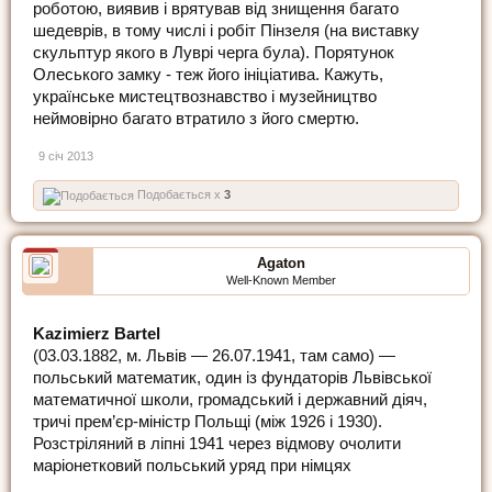
роботою, виявив і врятував від знищення багато
шедеврів, в тому числі і робіт Пінзеля (на виставку
скульптур якого в Луврі черга була). Порятунок
Олеського замку - теж його ініціатива. Кажуть,
українське мистецтвознавство і музейництво
неймовірно багато втратило з його смертю.
9 січ 2013
Подобається x
3
Agaton
Well-Known Member
Kazimierz Bartel
(03.03.1882, м. Львів — 26.07.1941, там само) —
польський математик, один із фундаторів Львівської
математичної школи, громадський і державний діяч,
тричі прем’єр-міністр Польщі (між 1926 і 1930).
Розстріляний в ліпні 1941 через відмову очолити
маріонетковий польський уряд при німцях