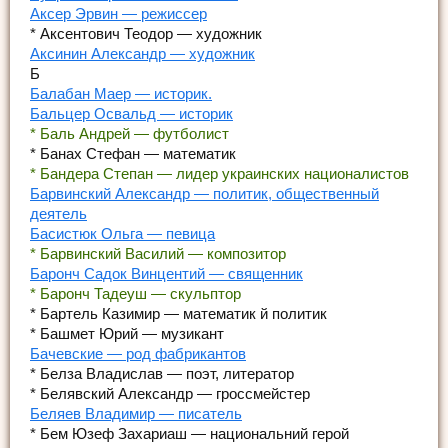
Аксер Эрвин — режиссер
* Аксентович Теодор — художник
Аксинин Александр — художник
Б
Балабан Маер — историк.
Бальцер Освальд — историк
* Баль Андрей — футболист
* Банах Стефан — математик
* Бандера Степан — лидер украинских националистов
Барвинский Александр — политик, общественный
деятель
Басистюк Ольга — певица
* Барвинский Василий — композитор
Баронч Садок Винцентий — священник
* Баронч Тадеуш — скульптор
* Бартель Казимир — математик й политик
* Башмет Юрий — музикант
Бачевские — род фабрикантов
* Белза Владислав — поэт, литератор
* Белявский Александр — гроссмейстер
Беляев Владимир — писатель
* Бем Юзеф Захариаш — национальний герой