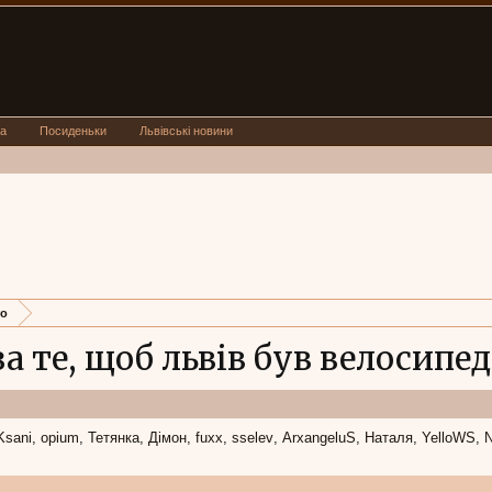
а
Посиденьки
Львівські новини
то
за те, щоб львів був велосипе
Ksani
opium
Тетянка
Дімон
fuxx
sselev
ArxangeluS
Наталя
YelloWS
N