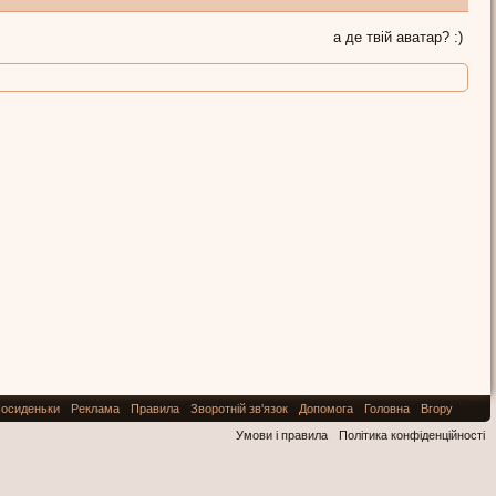
а де твій аватар? :)
осиденьки
Реклама
Правила
Зворотній зв'язок
Допомога
Головна
Вгору
Умови і правила
Політика конфіденційності