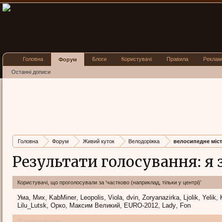
Головна
Блоги
Користувачі
Правила
Реклам
Форум
Останні дописи
Головна
Форум
Живий куток
Велодоріжка
велосипедне міс
Результати голосування: я 
Користувачі, що проголосували за 'частково (наприклад, тільки у центрі)'
Ума
Мих
KabMiner
Leopolis
Viola
dvin
Zoryanazirka
Ljolik
Yelik
Lilu_Lutsk
Орко
Максим Великий
EURO-2012
Lady
Fon
31 голосів всього.