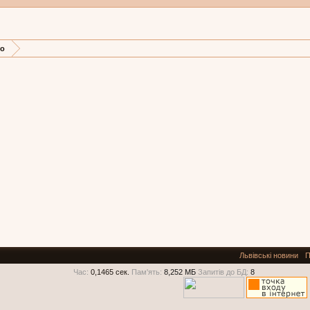
то
Львівські новини
П
Час:
0,1465 сек.
Пам'ять:
8,252 МБ
Запитів до БД:
8