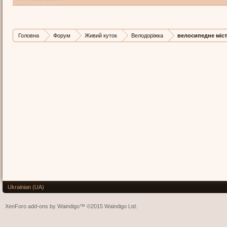
Головна
Форум
Живий куток
Велодоріжка
велосипедне міс
Ukrainian (UA)
XenForo add-ons by Waindigo™
©2015
Waindigo Ltd
.