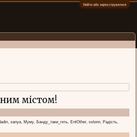
Увійти або зареєструватися
:)
дним містом!
adin
sanya
Муму
Банду_таки_геть
EntOther
sslonn
Радість