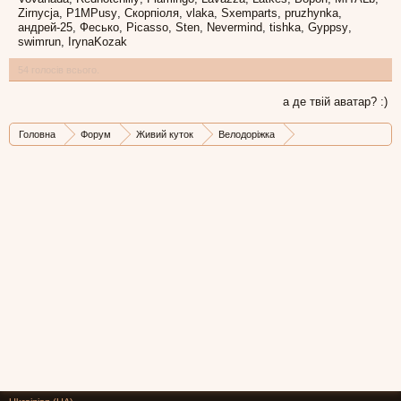
Zirnycja
P1MPusy
Скорпіоля
vlaka
Sxemparts
pruzhynka
андрей-25
Фесько
Picasso
Sten
Nevermind
tishka
Gyppsy
swimrun
IrynaKozak
54 голосів всього.
а де твій аватар? :)
Головна
Форум
Живий куток
Велодоріжка
велосипедне місто