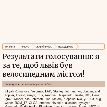
Головна
Форум
Живий куток
Велодоріжка
велосипедне місто
Результати голосування: я
за те, щоб львів був
велосипедним містом!
Користувачі, що проголосували за 'так'
Liliyah Romanova
Velomax
LAK
Stanley
lotr_an
Iko
duncan
andi
Topper
Forest
zenyk
То я
Анютка
Desperado
Tiesto
RIO
Deus
igrok
Winner
alia
Internati
Lion
Melody
Черешенька
yu1923
bug
weber
ROM_17
OLGA
ermana
nirvanka
аксакал
syavych
Vovanada
Redhotchilly
Flamingo
Lavazza
Latkes
Ворон
MITALb