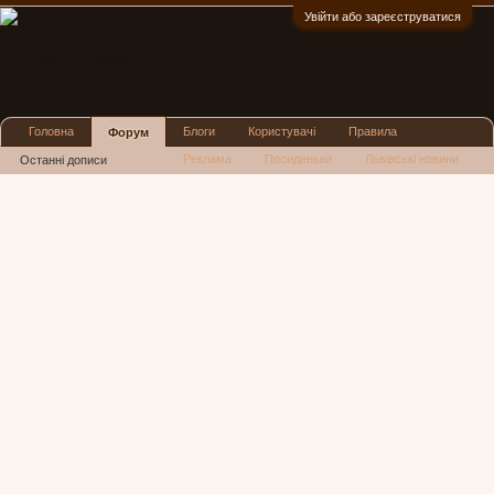
Увійти або зареєструватися
:)
Головна
Блоги
Користувачі
Правила
Форум
Реклама
Посиденьки
Львівські новини
Останні дописи