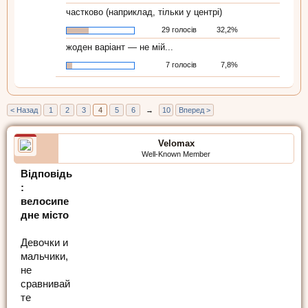
частково (наприклад, тільки у центрі)
29 голосів
32,2%
жоден варіант — не мій...
7 голосів
7,8%
< Назад
1
2
3
4
5
6
→
10
Вперед >
Velomax
Well-Known Member
Відповідь
:
велосипе
дне місто
Девочки и
мальчики,
не
сравнивай
те