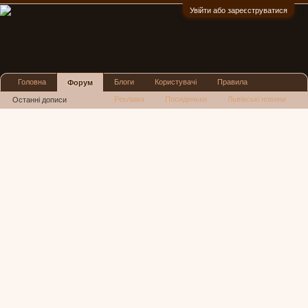
Увійти або зареєструватися
:)
Головна
Блоги
Користувачі
Правила
Форум
Реклама
Посиденьки
Львівські новини
Останні дописи