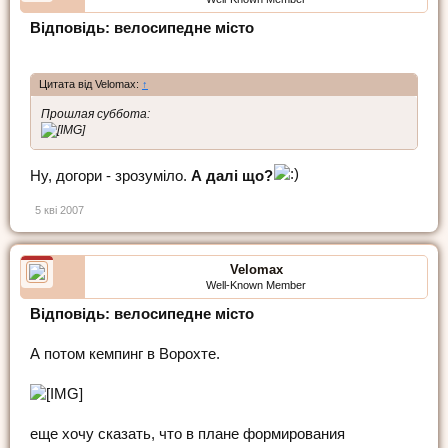
Відповідь: велосипедне місто
Цитата від Velomax:
↑
Прошлая суббота:
Ну, догори - зрозуміло.
А далі що?
5 кві 2007
Velomax
Well-Known Member
Відповідь: велосипедне місто
А потом кемпинг в Ворохте.
еще хочу сказать, что в плане формирования