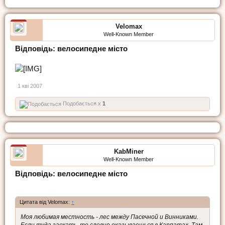
Velomax
Well-Known Member
Відповідь: велосипедне місто
1 кві 2007
Подобається x
1
KabMiner
Well-Known Member
Відповідь: велосипедне місто
Цитата від Velomax:
↑
Моя любимая местность - лес между Пасечной и Винниками.
Если туда заехать, то словно оказываешься в Карпатах. Там