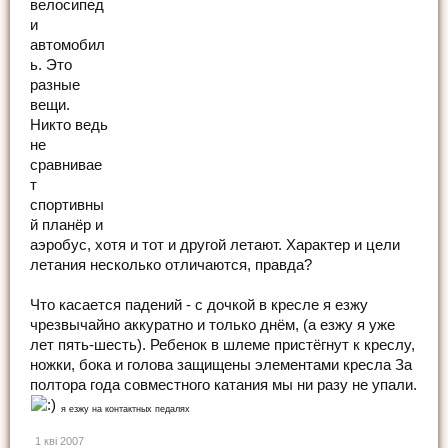
велосипед
и
автомобил
ь. Это
разные
вещи.
Никто ведь
не
сравнивае
т
спортивны
й планёр и
аэробус, хотя и тот и другой летают. Характер и цели
летания несколько отличаются, правда?
Что касается падений - с дочкой в кресле я езжу
чрезвычайно аккуратно и только днём, (а езжу я уже
лет пять-шесть). Ребенок в шлеме пристёгнут к креслу,
ножки, бока и голова защищены элементами кресла За
полтора года совместного катания мы ни разу не упали.
я езжу на контактных педалях
1 кві 2007