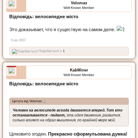
Velomax
Well-Known Member
Відповідь: велосипедне місто
Это доказывает, что я существую на самом деле.
9 кві 2007
Подобається x
1
KabMiner
Well-Known Member
Відповідь: велосипедне місто
Цитата від Velomax:
↑
Человек на велосипеде всегда двигается вперед. Тот кто
останавливается - падает,
эта идея движения, развития,
сильно влияет на образ мышления, по крайней мере мой.
Цілковито згоден.
Прекрасно сформульована думка!