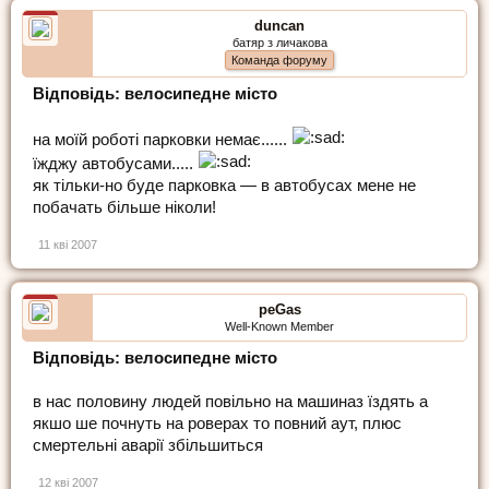
duncan
батяр з личакова
Команда форуму
Відповідь: велосипедне місто
на моїй роботі парковки немає......
їжджу автобусами.....
як тільки-но буде парковка — в автобусах мене не
побачать більше ніколи!
11 кві 2007
peGas
Well-Known Member
Відповідь: велосипедне місто
в нас половину людей повільно на машиназ їздять а
якшо ше почнуть на роверах то повний аут, плюс
смертельні аварії збільшиться
12 кві 2007