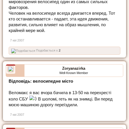
мировозрения велосипед один из самых сильных
факторов.
Человек на велосипеде всегда двигается вперед. Тот
кто останавливается - падает, эта идея движения,
развития, сильно влияет на образ мышления, по
крайней мере мой.
7 кві 2007
Подобається x
2
Zoryanazirka
Well-Known Member
Відповідь: велосипедне місто
Веломакс я вас вчора бачила в 13-50 на перехресті
коло СБУ
В шоломі, геть як на знимці. Ви перед
моєю машиною дорогу переїздили.
7 кві 2007