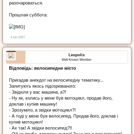
разочароваться.
Прошлая суббота:
4 кві 2007
Leopolis
Well-Known Member
Відповідь: велосипедне місто
Пригадав анекдот на велосипедну тематику...
Запитують якось підозрюваного:
- Звідкіля у вас машина, а?!
- Ну як, колись у мене був мотоцикл, продав його,
доклав і купив машину!
- Зрозуміло, а звідки мотоцикл?!
- А тоді у мене був велосипед. Продав його, доклав і
купив мотоцикл!
- Ах так! А звідки велосипед?!!
- Ой не треба, товариш суддя! За нього я вже відсидів!