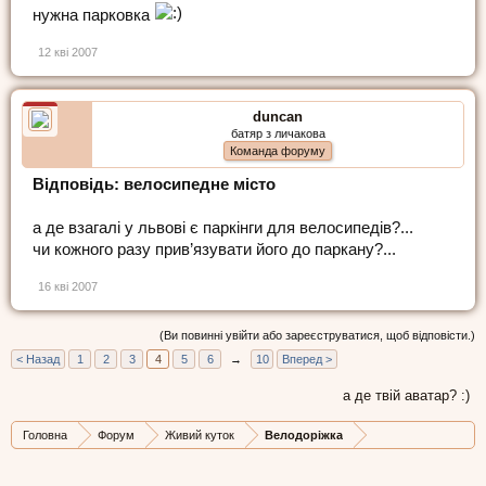
нужна парковка
12 кві 2007
duncan
батяр з личакова
Команда форуму
Відповідь: велосипедне місто
а де взагалі у львові є паркінги для велосипедів?...
чи кожного разу прив’язувати його до паркану?...
16 кві 2007
(Ви повинні увійти або зареєструватися, щоб відповісти.)
< Назад
1
2
3
4
5
6
→
10
Вперед >
а де твій аватар? :)
Головна
Форум
Живий куток
Велодоріжка