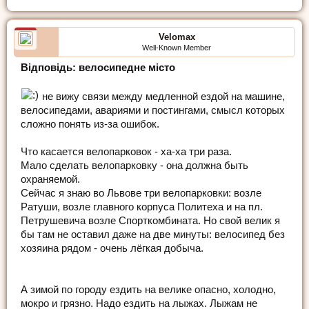
Velomax
Well-Known Member
Відповідь: велосипедне місто
не вижу связи между медленной ездой на машине,
велосипедами, авариями и постингами, смысл которых
сложно понять из-за ошибок.
Что касается велопарковок - ха-ха три раза.
Мало сделать велопарковку - она должна быть
охраняемой.
Сейчас я знаю во Львове три велопарковки: возле
Ратуши, возле главного корпуса Политеха и на пл.
Петрушевича возле Спорткомбината. Но свой велик я
бы там не оставил даже на две минуты: велосипед без
хозяина рядом - очень лёгкая добыча.
А зимой по городу ездить на велике опасно, холодно,
мокро и грязно. Надо ездить на лыжах. Лыжам не