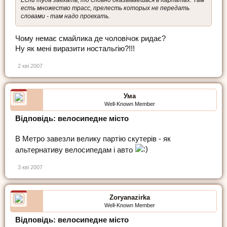
есть множество трасс, прелесть которых не передать
словами - там надо проехать.
Чому немає смайлика де чоловічок ридає?
Ну як мені виразити ностальгію?!!!
2 кві 2007
Ума
Well-Known Member
Відповідь: велосипедне місто
В Метро завезли велику партію скутерів - як
альтернативу велосипедам і авто
3 кві 2007
Zoryanazirka
Well-Known Member
Відповідь: велосипедне місто