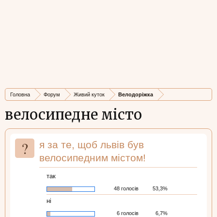
Головна
Форум
Живий куток
Велодоріжка
велосипедне місто
?
я за те, щоб львів був
велосипедним містом!
так
48 голосів
53,3%
ні
6 голосів
6,7%