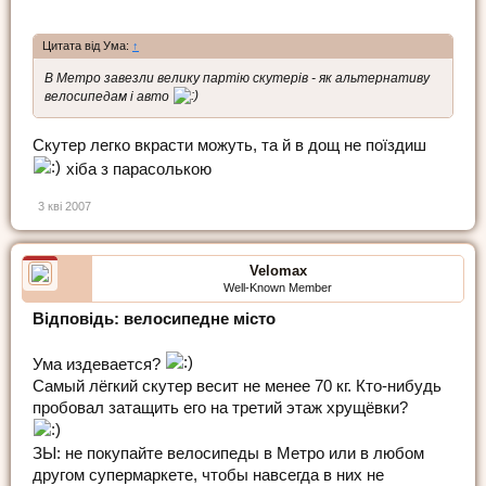
Цитата від Ума:
↑
В Метро завезли велику партію скутерів - як альтернативу
велосипедам і авто
Cкутер легко вкрасти можуть, та й в дощ не поїздиш
хіба з парасолькою
3 кві 2007
Velomax
Well-Known Member
Відповідь: велосипедне місто
Ума издевается?
Самый лёгкий скутер весит не менее 70 кг. Кто-нибудь
пробовал затащить его на третий этаж хрущёвки?
ЗЫ: не покупайте велосипеды в Метро или в любом
другом супермаркете, чтобы навсегда в них не