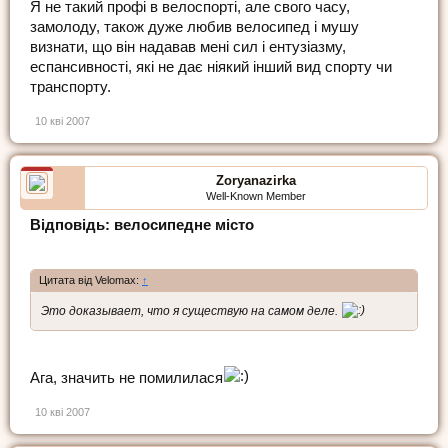
Я не такий профі в велоспорті, але свого часу,
замолоду, також дуже любив велосипед і мушу
визнати, що він надавав мені сил і ентузіазму,
еспансивності, які не дає ніякий інший вид спорту чи
транспорту.
10 кві 2007
Zoryanazirka
Well-Known Member
Відповідь: велосипедне місто
Цитата від Velomax:
↑
Это доказывает, что я существую на самом деле.
Ага, значить не помилилася
10 кві 2007