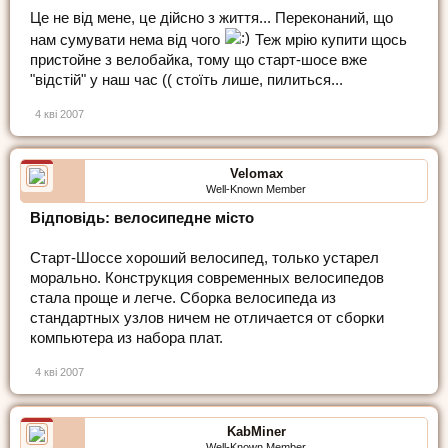
Це не від мене, це дійсно з життя... Переконаний, що
нам сумувати нема від чого
Теж мрію купити щось
пристойне з велобайка, тому що старт-шосе вже
"відстій" у наш час (( стоїть лише, пилиться...
4 кві 2007
Velomax
Well-Known Member
Відповідь: велосипедне місто
Старт-Шоссе хороший велосипед, только устарел
морально. Конструкция современных велосипедов
стала проще и легче. Сборка велосипеда из
стандартных узлов ничем не отличается от сборки
компьютера из набора плат.
4 кві 2007
KabMiner
Well-Known Member