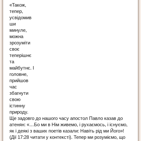
«Також,
тепер,
усвідомив
ши
минуле,
можна
зрозуміти
своє
теперішнє
та
майбутнє. І
головне,
прийшов
час
збагнути
свою
істинну
природу.
Ще задовго до нашого часу апостол Павло казав до
атенян: «…Бо ми в Нім живемо, і рухаємось, і існуємо,
як і деякі з ваших поетів казали: Навіть рід ми Його»!
(Дії 17:28 читати у контексті). Тепер ми розуміємо, що