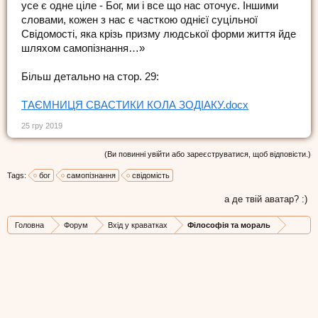
усе є одне ціле - Бог, ми і все що нас оточує. Іншими
словами, кожен з нас є часткою однієї суцільної
Свідомості, яка крізь призму людської форми життя йде
шляхом самопізнання…»
Більш детально на стор. 29:
ТАЄМНИЦЯ СВАСТИКИ КОЛА ЗОДІАКУ.docx
25 гру 2019
(Ви повинні увійти або зареєструватися, щоб відповісти.)
Tags:
бог
самопізнання
свідомість
а де твій аватар? :)
Головна
Форум
Вхід у краватках
Філософія та мораль