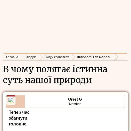
Головна
Форум
Вхід у краватках
Філософія та мораль
В чому полягає істинна
суть нашої природи
Orest G
Member
Тепер час
збагнути
головне.