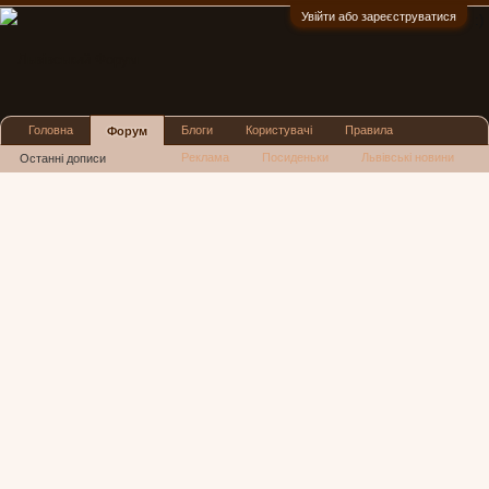
Увійти або зареєструватися
:)
Головна
Блоги
Користувачі
Правила
Форум
Реклама
Посиденьки
Львівські новини
Останні дописи