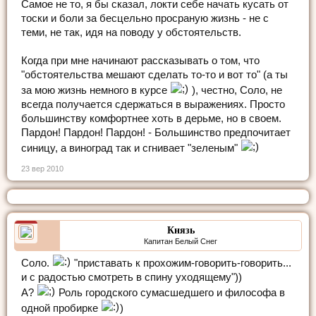
Самое не то, я бы сказал, локти себе начать кусать от
тоски и боли за бесцельно просраную жизнь - не с
теми, не так, идя на поводу у обстоятельств.
Когда при мне начинают рассказывать о том, что
"обстоятельства мешают сделать то-то и вот то" (а ты
за мою жизнь немного в курсе
), честно, Соло, не
всегда получается сдержаться в выражениях. Просто
большинству комфортнее хоть в дерьме, но в своем.
Пардон! Пардон! Пардон! - Большинство предпочитает
синицу, а виноград так и сгнивает "зеленым"
23 вер 2010
Князь
Капитан Белый Снег
Соло.
"приставать к прохожим-говорить-говорить...
и с радостью смотреть в спину уходящему"))
А?
Роль городского сумасшедшего и философа в
одной пробирке
)