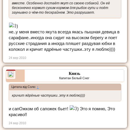
вместе. Особенно достаёт якут со своею собакой. Он её
бесконечно кормит сухим кормом для рыбок-гупи и поёт
заунывно о чём-то бескрайнем. Это разрушает.
)
не..у меня вместо якута всегда якась пышная девица в
сарафане..иногда она сидит на высоком берегу и поет
русские страдания а иногда пляшет раздувая юбки в
колокол и кричит ядрёные частушки..эту я люблю))))
24 вер 2010
Князь
Капитан Белый Снег
Цитата від Соло:
↑
кричит ядрёные частушки..эту я люблю))))
и сапОжком об сапожек бьет!
) Это я помню, Это
красиво!!
24 вер 2010