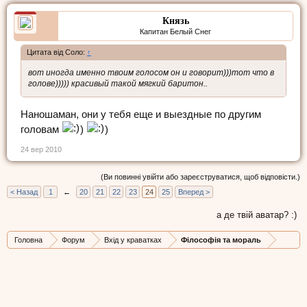
Князь
Капитан Белый Снег
Цитата від Соло:
↑
вот иногда именно твоим голосом он и говорит)))тот что в
голове))))) красивый такой мягкий баритон..
Наношаман, они у тебя еще и выездные по другим
головам
)
)
24 вер 2010
(Ви повинні увійти або зареєструватися, щоб відповісти.)
< Назад
1
←
20
21
22
23
24
25
Вперед >
а де твій аватар? :)
Головна
Форум
Вхід у краватках
Філософія та мораль