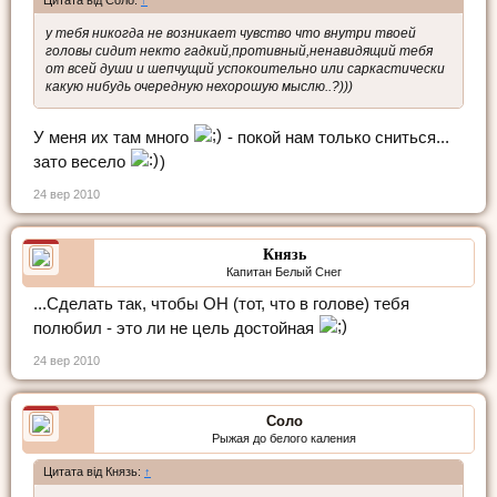
у тебя никогда не возникает чувство что внутри твоей
головы сидит некто гадкий,противный,ненавидящий тебя
от всей души и шепчущий успокоительно или саркастически
какую нибудь очередную нехорошую мыслю..?)))
У меня их там много
- покой нам только сниться...
зато весело
)
24 вер 2010
Князь
Капитан Белый Снег
...Сделать так, чтобы ОН (тот, что в голове) тебя
полюбил - это ли не цель достойная
24 вер 2010
Соло
Рыжая до белого каления
Цитата від Князь:
↑