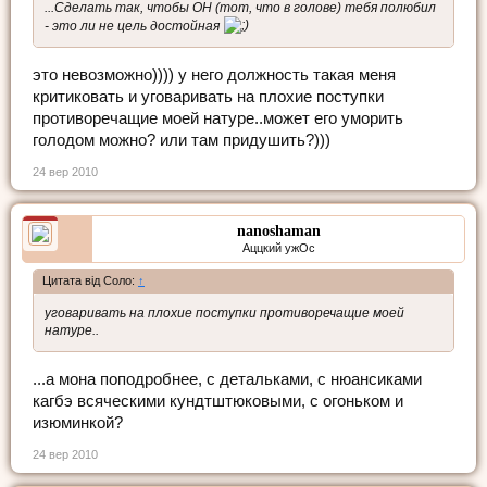
...Сделать так, чтобы ОН (тот, что в голове) тебя полюбил
- это ли не цель достойная
это невозможно)))) у него должность такая меня
критиковать и уговаривать на плохие поступки
противоречащие моей натуре..может его уморить
голодом можно? или там придушить?)))
24 вер 2010
nanoshaman
Аццкий ужОс
Цитата від Соло:
↑
уговаривать на плохие поступки противоречащие моей
натуре..
...а мона поподробнее, с детальками, с нюансиками
кагбэ всяческими кундтштюковыми, с огоньком и
изюминкой?
24 вер 2010