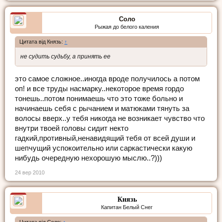
Соло
Рыжая до белого каления
Цитата від Князь:
↑
не судить судьбу, а принять ее
это самое сложное..иногда вроде получилось а потом
оп! и все труды насмарку..некоторое время гордо
тонешь..потом понимаешь что это тоже больно и
начинаешь себя с рычанием и матюками тянуть за
волосы вверх..у тебя никогда не возникает чувство что
внутри твоей головы сидит некто
гадкий,противный,ненавидящий тебя от всей души и
шепчущий успокоительно или саркастически какую
нибудь очередную нехорошую мыслю..?)))
24 вер 2010
Князь
Капитан Белый Снег
Цитата від Соло:
↑