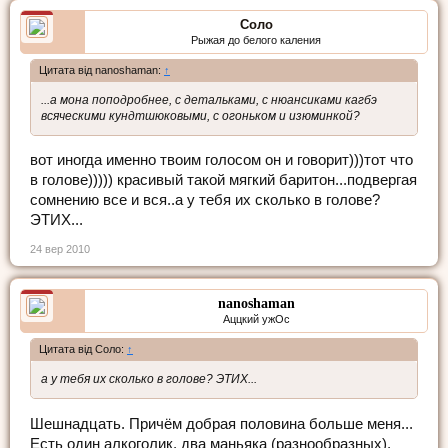
Соло
Рыжая до белого каления
Цитата від nanoshaman:
↑
...а мона поподробнее, с детальками, с нюансиками кагбэ
всяческими кундтшюковыми, с огоньком и изюминкой?
вот иногда именно твоим голосом он и говорит)))тот что
в голове))))) красивый такой мягкий баритон...подвергая
сомнению все и вся..а у тебя их сколько в голове?
ЭТИХ...
24 вер 2010
nanoshaman
Аццкий ужОс
Цитата від Соло:
↑
а у тебя их сколько в голове? ЭТИХ...
Шешнадцать. Причём добрая половина больше меня...
Есть один алкоголик, два маньяка (разнообразных),