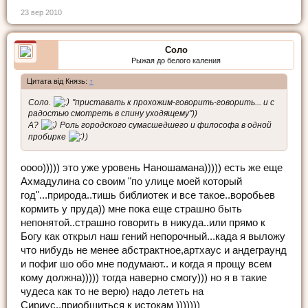
23 вер 2010
Соло
Рыжая до белого каления
Цитата від Князь:
↑
Соло.
"приставать к прохожим-говорить-говорить... и с
радостью смотреть в спину уходящему"))
А?
Роль городского сумасшедшего и философа в одной
пробирке
)
оооо))))) это уже уровень Наношамана))))) есть же еще
Ахмадулина со своим "по улице моей который
год"...природа..тишь библиотек и все такое..воробьев
кормить у пруда)) мне пока еще страшно быть
непонятой..страшно говорить в никуда..или прямо к
Богу как открыл наш гений непорочный...када я выложу
что нибудь не менее абстрактное,артхаус и андеграунд
и пофиг шо обо мне подумают.. и когда я прощу всем
кому должна))))) тогда наверно смогу))) но я в такие
чудеса как то не верю) надо лететь на
Сириус..приобщиться к истокам )))))))