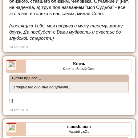
близкого, ставшего близким, Человека. Отчаяние и (нет,
не надежда, а) труд под названием "моя Судьба" - все
это в нас и только в нас самих, милая Соло.
(посвящаю Тебе, моя подруга и мужу твоему, моему
другу. Да пребудет с Вами мудрость и счастье до
глубокой старости)
24 вер 2010
Князь
Капитан Белый Снег
Цитата від Соло:
↑
и пофиг шо обо мне подумают..
!!!
24 вер 2010
nanoshaman
Аццкий ужОс