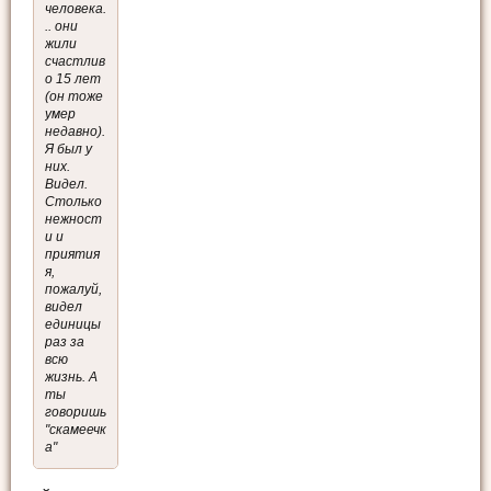
человека.
.. они
жили
счастлив
о 15 лет
(он тоже
умер
недавно).
Я был у
них.
Видел.
Столько
нежност
и и
приятия
я,
пожалуй,
видел
единицы
раз за
всю
жизнь. А
ты
говоришь
"скамеечк
а"