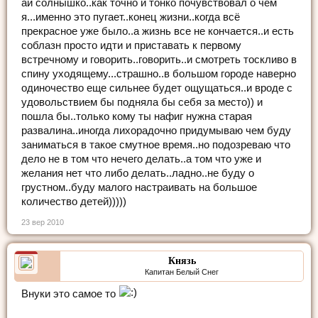
ай солнышко..как точно и тонко почувствовал о чем
я...именно это пугает..конец жизни..когда всё
прекрасное уже было..а жизнь все не кончается..и есть
соблазн просто идти и приставать к первому
встречному и говорить..говорить..и смотреть тоскливо в
спину уходящему...страшно..в большом городе наверно
одиночество еще сильнее будет ощущаться..и вроде с
удовольствием бы подняла бы себя за место)) и
пошла бы..только кому ты нафиг нужна старая
развалина..иногда лихорадочно придумываю чем буду
заниматься в такое смутное время..но подозреваю что
дело не в том что нечего делать..а том что уже и
желания нет что либо делать..ладно..не буду о
грустном..буду малого настраивать на большое
количество детей)))))
23 вер 2010
Князь
Капитан Белый Снег
Внуки это самое то