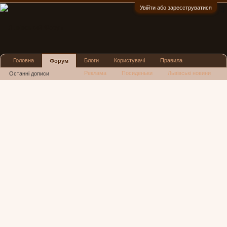
Увійти або зареєструватися
:)
Головна
Блоги
Користувачі
Правила
Форум
Реклама
Посиденьки
Львівські новини
Останні дописи