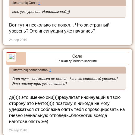
Цитата від Соло:
↑
это уже уровень Наношамана))))
Вот тут я несколько не понял... Что за странный
уровень? Это инсинуации уже начались?
24 вер 2010
Соло
Рыжая до белого каления
Цитата від nanoshaman:
↑
Вот тут я несколько не понял... Что за странный уровень?
Это инсинуации уже начались?
да)))) это именно они))))результат инсинуаций в твою
сторону это нечто))))) поэтому я никогда не могу
удержаться от соблазна опять тебя спровоцировать на
гневно гениальную отповедь..блокнотик всегда
наготове опять же)
24 вер 2010