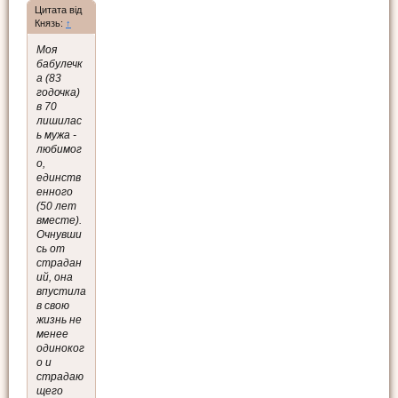
Цитата від
Князь:
↑
Моя
бабулечк
а (83
годочка)
в 70
лишилас
ь мужа -
любимог
о,
единств
енного
(50 лет
вместе).
Очнувши
сь от
страдан
ий, она
впустила
в свою
жизнь не
менее
одиноког
о и
страдаю
щего