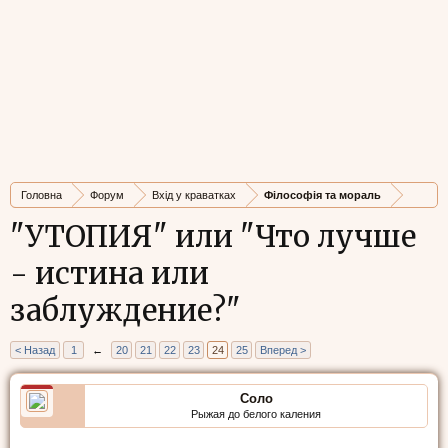
Головна
Форум
Вхід у краватках
Філософія та мораль
"УТОПИЯ" или "Что лучше
- истина или
заблуждение?"
< Назад
1
←
20
21
22
23
24
25
Вперед >
Соло
Рыжая до белого каления