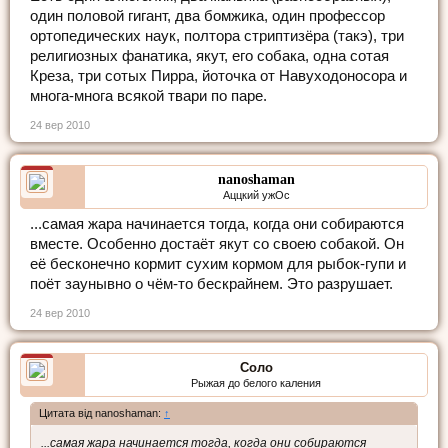
один половой гигант, два бомжика, один профессор
ортопедических наук, полтора стриптизёра (такэ), три
религиозных фанатика, якут, его собака, одна сотая
Креза, три сотых Пирра, йоточка от Навуходоносора и
многа-многа всякой твари по паре.
24 вер 2010
nanoshaman
Аццкий ужОс
...самая жара начинается тогда, когда они собираются
вместе. Особенно достаёт якут со своею собакой. Он
её бесконечно кормит сухим кормом для рыбок-гупи и
поёт заунывно о чём-то бескрайнем. Это разрушает.
24 вер 2010
Соло
Рыжая до белого каления
Цитата від nanoshaman:
↑
...самая жара начинается тогда, когда они собираются