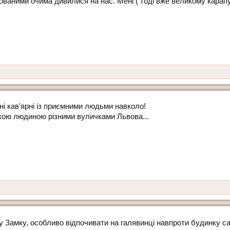
вованими очима дивилися на нас. Мені ( тоді вже великому карап
ні кав'ярні із приємними людьми навколо!
кою людиною різними вуличками Львова...
 Замку, особливо відпочивати на галявинці навпроти будинку с