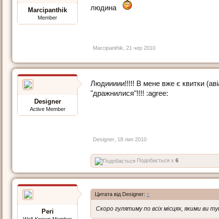
людина
Marcipanthik
Member
Marcipanthik
,
21 чер 2010
Людиииии!!!!! В мене вже є квитки (авіа)
"дражнилися"!!!! :agree:
Designer
Active Member
Designer
,
18 лип 2010
Подобається x
6
Цитата від Designer:
↑
Скоро гулятиму по всіх місцях, якими ви ту
Peri
Well-Known Member