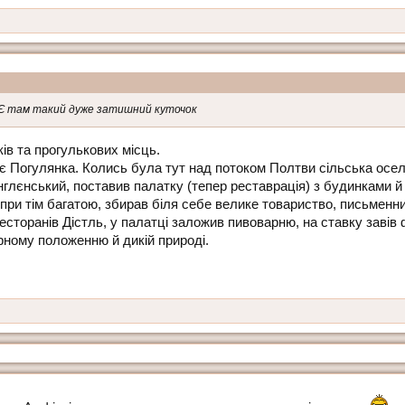
юЄ там такий дуже затишний куточок
ків та прогулькових місць.
 Погулянка. Колись була тут над потоком Полтви сільська осел
енглєнський, поставив палатку (тепер реставрація) з будинками 
ри тім багатою, збирав біля себе велике товариство, письменників
есторанів Дістль, у палатці заложив пивоварню, на ставку завів
рному положенню й дикій природі.