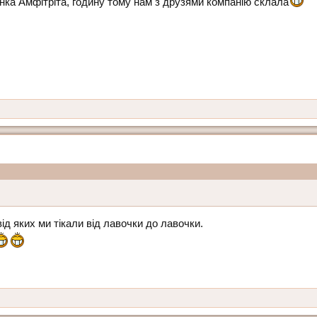
нка Амфітріта, годину тому нам з друзями компанію склала
ід яких ми тікали від лавочки до лавочки.