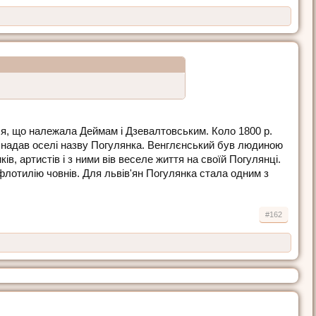
я, що належала Деймам і Дзевалтовським. Коло 1800 р.
й надав оселі назву Погулянка. Венглєнський був людиною
, артистів і з ними вів веселе життя на своїй Погулянці.
 флотилію човнів. Для львів'ян Погулянка стала одним з
#162