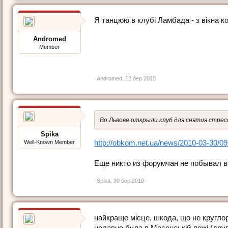
Я танцюю в клубі Ламбада - з вікна к
Andromed
Member
Andromed
,
12 бер 2010
Во Львове открыли клуб для снятия стресс
Spika
http://obkom.net.ua/news/2010-03-30/09
Well-Known Member
Еще никто из форумчан не побывал в
Spika
,
30 бер 2010
найкраще місце, шкода, що не круглор
недавно була в Масонській ложі (други