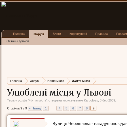
Головна
Блоги
Користувачі
Правила
Реклам
Форум
Останні дописи
Головна
Форум
Наше місто
Життя міста
Улюблені місця у Львові
Тема у розділі '
Життя міста
', створена користувачем
Karbofoss
,
8 бер 2009
.
Сторінка 9 з 9
< Назад
1
←
4
5
6
7
8
9
Вулиця Черешнева - нагадує оповідан