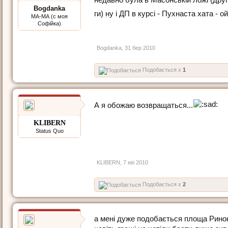
Bogdanka
ги) ну і ДП в курсі - Пухнаста хата - 
МА-МА (с моя
Софійка)
Bogdanka
,
31 бер 2010
Подобається x
1
А я обожаю возвращаться...
KLIBERN
Status Quo
KLIBERN
,
7 кві 2010
Подобається x
2
а мені дуже подобається площа Ринок 