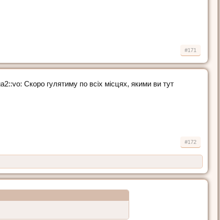
#171
ugoga2::vo: Скоро гулятиму по всіх місцях, якими ви тут
#172