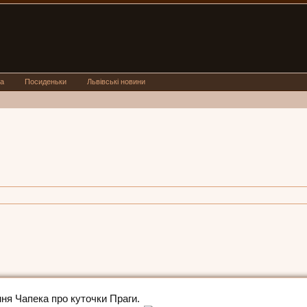
а
Посиденьки
Львівські новини
ня Чапека про куточки Праги.