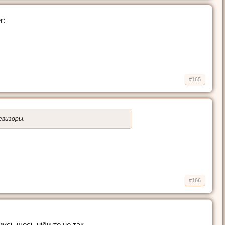
r:
#165
евизоры.
#166
усь щось ніби-то не так...