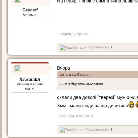
На Площі Ринок є симпатична львів*я
Geograf
Меломан
Geograf
,
6 бер 2010
Подобається x
1
Вчора
Цитата від Geograf:
↑
XrustunkA
нам з друзями компанію
Дівчина із іншого
життя..
склали два доволі "тверезі" мужчини,в
Хмм...мали люди на що дивитися
XrustunkA
,
6 бер 2010
Подобається x
1