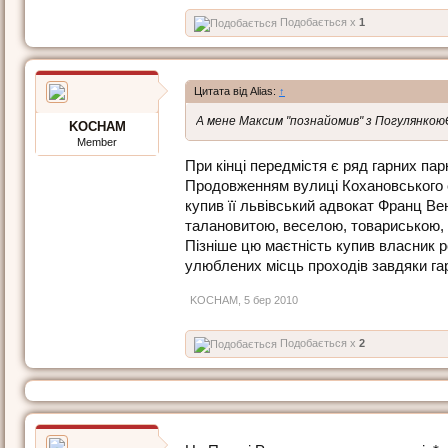
Подобається x
1
Цитата від Alias:
↑
А мене Максим "познайомив" з Погулянко
KOCHAM
Member
При кінці передмістя є ряд гарних пар
Продовженням вулиці Кохановського є
купив її львівський адвокат Франц В
талановитою, веселою, товариською, п
Пізніше цю маєтність купив власник р
улюблених місць проходів завдяки га
KOCHAM
,
5 бер 2010
Подобається x
2