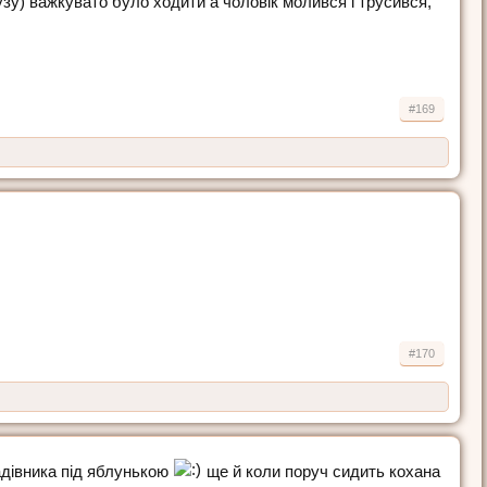
узу) важкувато було ходити а чоловік молився і трусився,
#169
#170
адівника під яблунькою
ще й коли поруч сидить кохана