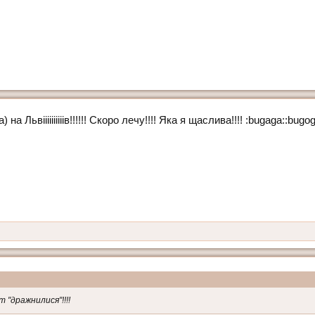
 на Львіііііііііів!!!!!! Скоро лечу!!!! Яка я щаслива!!!! :bugaga::b
т "дражнилися"!!!!