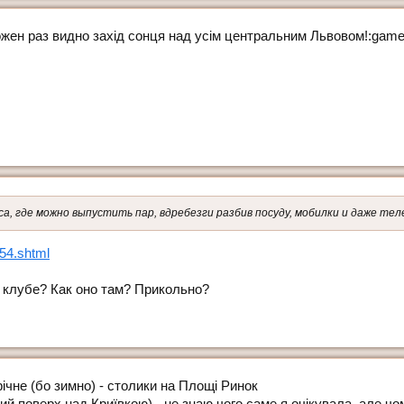
ожен раз видно захід сонця над усім центральним Львовом!:game
а, где можно выпустить пар, вдребезги разбив посуду, мобилки и даже тел
54.shtml
 клубе? Как оно там? Прикольно?
ічне (бо зимно) - столики на Площі Ринок
й поверх над Криївкою) - не знаю чого саме я очікувала, але чом