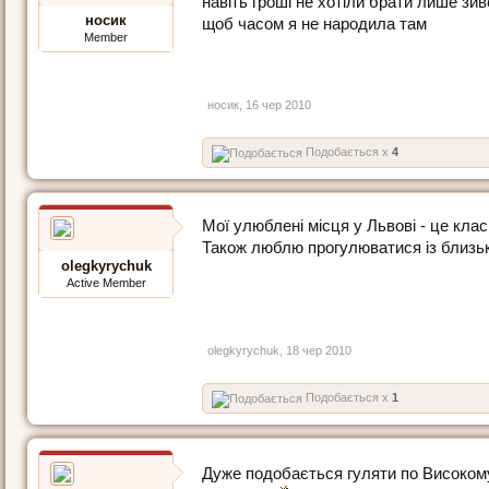
навіть гроші не хотіли брати лише зи
носик
щоб часом я не народила там
Member
носик
,
16 чер 2010
Подобається x
4
Мої улюблені місця у Львові - це клас
Також люблю прогулюватися із близь
olegkyrychuk
Active Member
olegkyrychuk
,
18 чер 2010
Подобається x
1
Дуже подобається гуляти по Високому