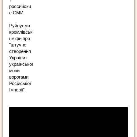
российски
е СМИ
Руйнуємо
кремлівськ
і міфи про
"штучне
створення
України і
української
мови
ворогами
Російської
Імперії".