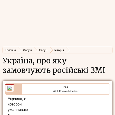
Головна
Форум
Салун
Історія
Україна, про яку
замовчують російські ЗМІ
rss
Well-Known Member
Украина, о
которой
умалчиваю
т