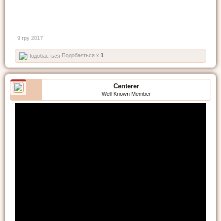
9 гру 2017
Подобається x
1
Centerer
Well-Known Member