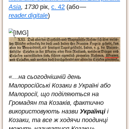
Asia
, 1730
рік,
с. 42
(або —
reader.digitale
)
«…на сьогоднішній день
Mалоросійські Козаки в Україні або
Малоросії, що поділяються на
Громадян та Козаків, фактично
використовують назви
Українці
і
Козаки, та все ж ходячи поодинці
можуть називатися Козаки».