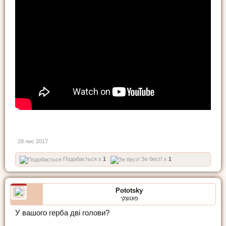
28 лис 2017
Подобається x
1
Зе бест! x
1
Pototsky
פוטוצקי
У вашого герба дві голови?