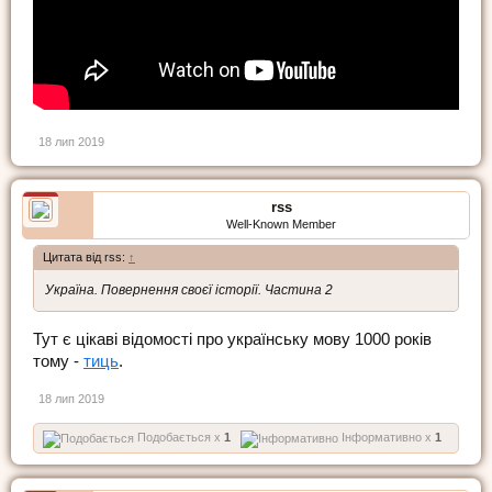
18 лип 2019
rss
Well-Known Member
Цитата від rss:
↑
Україна. Повернення своєї історії. Частина 2
Тут є цікаві відомості про українську мову 1000 років
тому -
тиць
.
18 лип 2019
Подобається x
1
Інформативно x
1