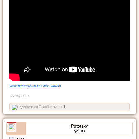
View: https://youtu.be/GIjiw_VMw3g
27 гру 2017
Подобається x
1
Pototsky
פוטוצקי