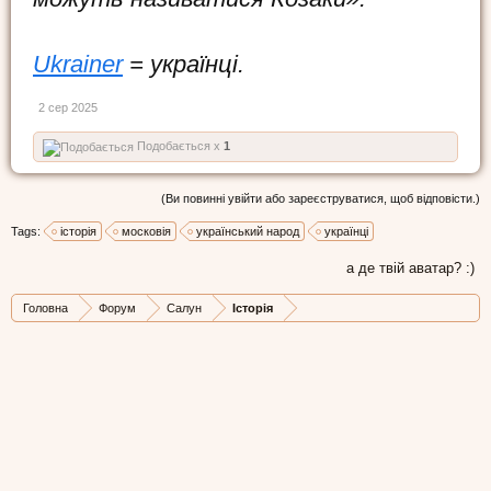
Ukrainer
= українці.
2 сер 2025
Подобається x
1
(Ви повинні увійти або зареєструватися, щоб відповісти.)
Tags:
історія
московія
український народ
українці
а де твій аватар? :)
Головна
Форум
Салун
Історія