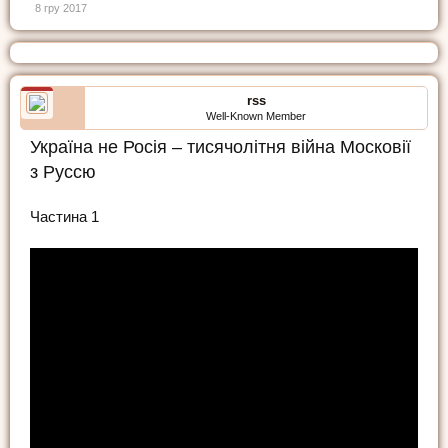
8 гру 2017
rss
Well-Known Member
Україна не Росія – тисячолітня війна Московії
з Руссю
Частина 1