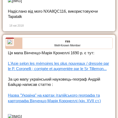
Надіслано від мого NXA8QC116, використовуючи
Tapatalk
18 кві 2018
rss
Well-Known Member
Ця мапа Вінченцо-Марія Кронеллі 1690 р. є тут:
L'Asie selon les mémoires les plus nouveaux / dressée par
le P. Coronelli ; corrigée et augmentée par le Sr Tillemon...
За цю мапу український науковець-географ Андрій
Байцар написав статтю :
Назва "Україна" на картах італійського географа та
картографа Вінченцо-Марія Коронеллі (кін. XVII ст.)