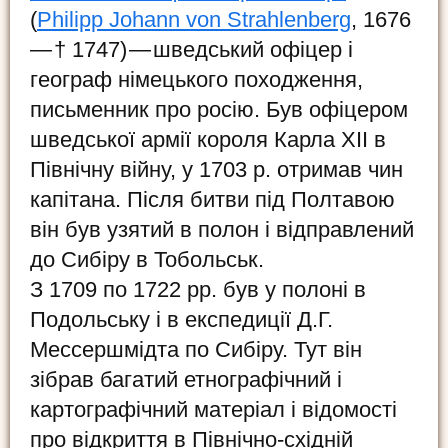
(
Philipp Johann von Strahlenberg
, 1676
— † 1747) — шведський офіцер і
географ німецького походження,
письменник про росію. Був офіцером
шведської армії короля Карла XII в
Північну війну, у 1703 р. отримав чин
капітана. Після битви під Полтавою
він був узятий в полон і відправлений
до Сибіру в Тобольськ.
З 1709 по 1722 рр. був у полоні в
Подольську і в експедиції Д.Г.
Мессершмідта по Сибіру. Тут він
зібрав багатий етнографічний і
картографічний матеріал і відомості
про відкриття в Північно-східній