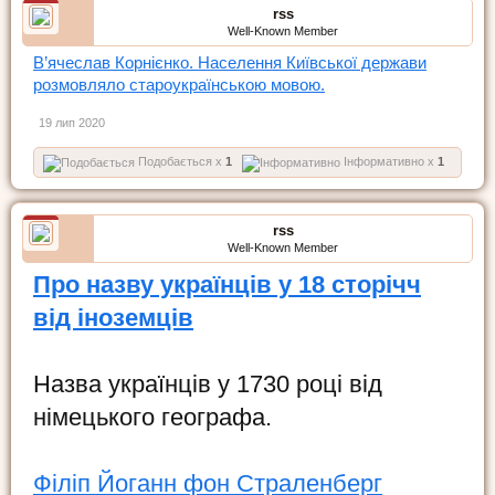
rss
Well-Known Member
В’ячеслав Корнієнко. Населення Київської держави
розмовляло староукраїнською мовою.
19 лип 2020
Подобається x
1
Інформативно x
1
rss
Well-Known Member
Про назву українців у 18 сторічч
від іноземців
Назва українців у 1730 році від
німецького географа.
Філіп Йоганн фон Страленберг