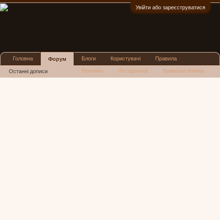
Увійти або зареєструватися
:)
Головна
Блоги
Користувачі
Правила
Форум
Реклама
Посиденьки
Львівські новини
Останні дописи