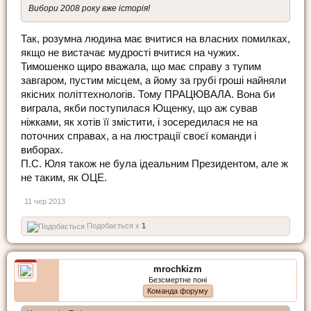
Вибори 2008 року вже історія!
Так, розумна людина має вчитися на власних помилках,
якщо не вистачає мудрості вчитися на чужих.
Тимошенко щиро вважала, що має справу з тупим
завгаром, пустим місцем, а йому за грубі гроші найняли
якісних політтехнологів. Тому ПРАЦЮВАЛА. Вона би
виграла, якби поступилася Ющенку, що аж сував
ніжками, як хотів її змістити, і зосередилася не на
поточних справах, а на люстрації своєї команди і
виборах.
П.С. Юля також не була ідеальним Президентом, але ж
не таким, як ОЦЕ.
11 чер 2013
Подобається x
1
mrochkizm
Безсмертне поні
Команда форуму