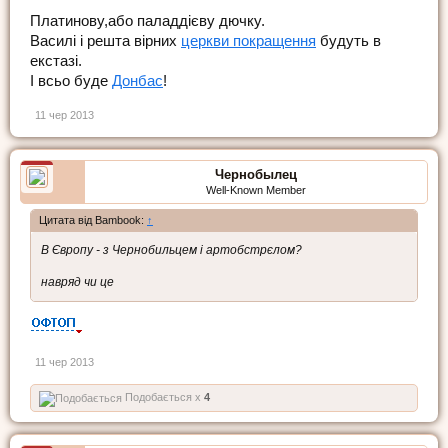
Платинову,або паладдієву дючку.
Василі і решта вірних
церкви покращення
будуть в
екстазі.
І всьо буде
Донбас
!
11 чер 2013
Чернобылец
Well-Known Member
Цитата від Bambook:
↑
В Європу - з Чернобильцем і артобстрєлом?
навряд чи це
11 чер 2013
Подобається x
4