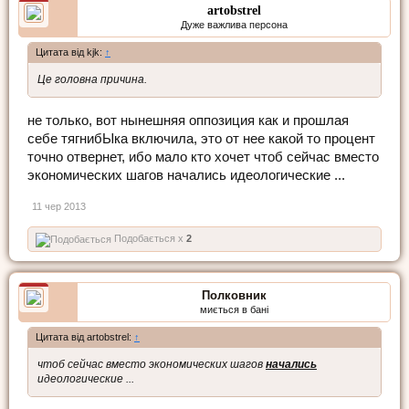
artobstrel
Дуже важлива персона
Цитата від kjk:
↑
Це головна причина.
не только, вот нынешняя оппозиция как и прошлая
себе тягнибЫка включила, это от нее какой то процент
точно отвернет, ибо мало кто хочет чтоб сейчас вместо
экономических шагов начались идеологические ...
11 чер 2013
Подобається x
2
Полковник
миється в бані
Цитата від artobstrel:
↑
чтоб сейчас вместо экономических шагов
начались
идеологические ...