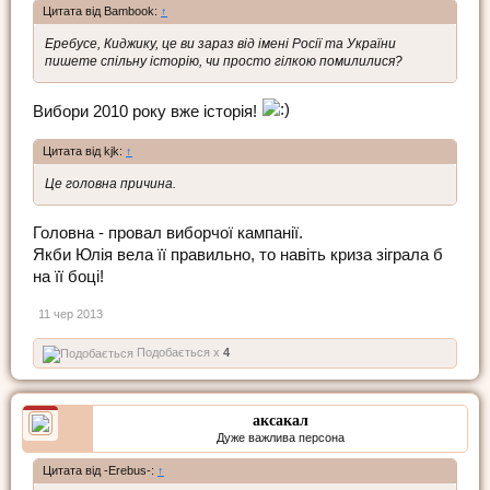
Цитата від Bambook:
↑
Еребусе, Киджику, це ви зараз від імені Росії та України
пишете спільну історію, чи просто гілкою помилилися?
Вибори 2010 року вже історія!
Цитата від kjk:
↑
Це головна причина.
Головна - провал виборчої кампанії.
Якби Юлія вела її правильно, то навіть криза зіграла б
на її боці!
11 чер 2013
Подобається x
4
аксакал
Дуже важлива персона
Цитата від -Erebus-:
↑