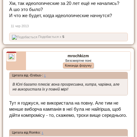
Хм, так идеологические за 20 лет ещё не начались?
А шо это было?
И что же будет, когда идеологические начнутся?
11 чер 2013
Подобається x
5
mrochkizm
Безсмертне поні
Команда форуму
Цитата від -Erebus-:
↑
В Юлі багато плюсів: вона прогресивна, хитра, чарівна, але
не використала їх у повній мірі!
Тут я годжуся, не використала на повну. Але тим не
менше виборча кампанія в неї була не найгірша, щоб
дійти компромісу - то, скажемо, трохи вище середнього.
Цитата від Romko:
↑