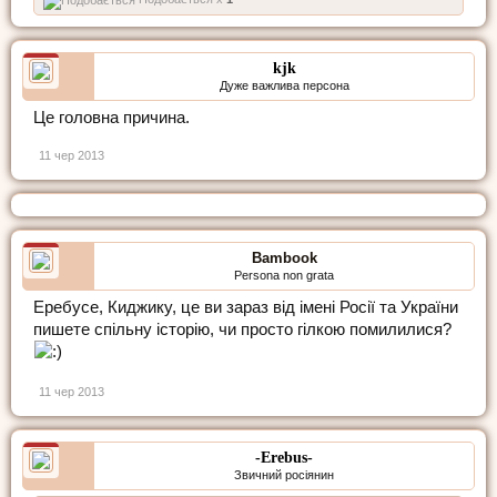
kjk
Дуже важлива персона
Це головна причина.
11 чер 2013
Bambook
Persona non grata
Еребусе, Киджику, це ви зараз від імені Росії та України
пишете спільну історію, чи просто гілкою помилилися?
11 чер 2013
-Erebus-
Звичний росіянин