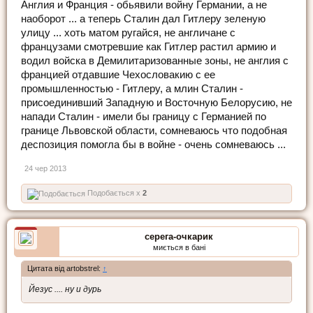
Англия и Франция - обьявили войну Германии, а не
наоборот ... а теперь Сталин дал Гитлеру зеленую
улицу ... хоть матом ругайся, не англичане с
французами смотревшие как Гитлер растил армию и
водил войска в Демилитаризованные зоны, не англия с
францией отдавшие Чехословакию с ее
промышленностью - Гитлеру, а млин Сталин -
присоединивший Западную и Восточную Белорусию, не
напади Сталин - имели бы границу с Германией по
границе Львовской области, сомневаюсь что подобная
деспозиция помогла бы в войне - очень сомневаюсь ...
24 чер 2013
Подобається x
2
серега-очкарик
миється в бані
Цитата від artobstrel:
↑
Йезус .... ну и дурь