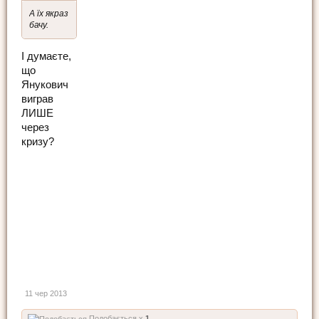
А їх якраз
бачу.
І думаєте,
що
Янукович
виграв
ЛИШЕ
через
кризу?
11 чер 2013
Подобається x
1