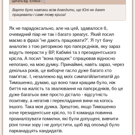
Цитата від -Erebus-:
↑
Варто було навпаки всім доводити, що Юлі не дают
працювати і саме тому криза!
Як не парадоксально, але на цей, здавалося б,
очевидний піар не так і багато зреагує. Який посил
маємо в фразі "не дають працювати?". Я тут бачу
аналогію з тою риторикою про папєрєдніків, яку зараз
ведуть пеерасти у ВР, Кабміні та з президентського
крісла. А посил "вона працює" спрацював відносно
непогано, на мою думку. Принаймні, навіть зараз, через
декілька років, це виборче гасло дуже багато хто
пам'ятає. І, незалежно від моїх симпатій/антипатій до
Тимошенко, думаю, що воно таки кращим було, ніж
биття на жалість та звалювання на папєрєдніків, бо це
дуже багатьох вже просто дістало - відсутність
позитиву, а негатив і перекладання вини на когось
іншого. Така моя думка. Зрештою, якщо Тимошенко
хоче президентське крісло, то її команда повинна
проаналізувати помилки, які були допущені, вивчити
різні точки зору і не допустити, щоб від опозиції було
парканадцять кандидатів.