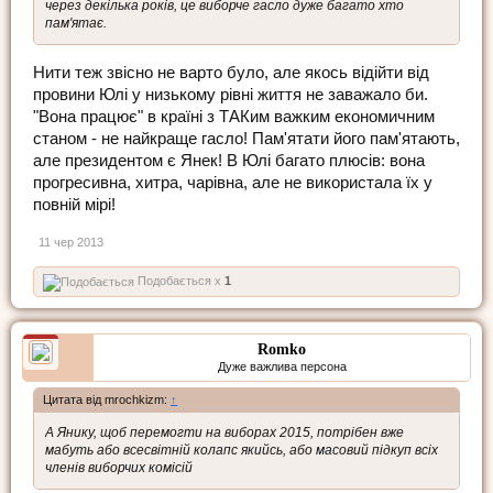
через декілька років, це виборче гасло дуже багато хто
пам'ятає.
Нити теж звісно не варто було, але якось відійти від
провини Юлі у низькому рівні життя не заважало би.
"Вона працює" в країні з ТАКим важким економичним
станом - не найкраще гасло! Пам'ятати його пам'ятають,
але президентом є Янек! В Юлі багато плюсів: вона
прогресивна, хитра, чарівна, але не використала їх у
повній мірі!
11 чер 2013
Подобається x
1
Romko
Дуже важлива персона
Цитата від mrochkizm:
↑
А Янику, щоб перемогти на виборах 2015, потрібен вже
мабуть або всесвітній колапс якийсь, або масовий підкуп всіх
членів виборчих комісій