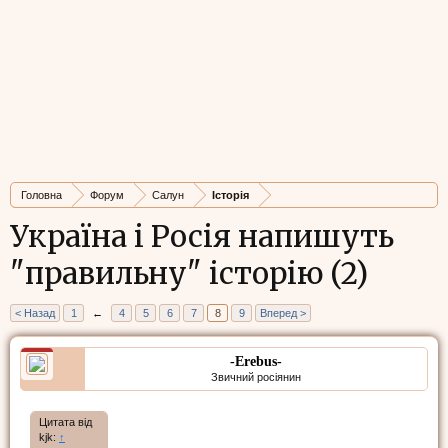
Головна
Форум
Салун
Історія
Україна і Росія напишуть
"правильну" історію (2)
< Назад
1
←
4
5
6
7
8
9
Вперед >
-Erebus-
Звичний росіянин
Цитата від
kjk:
↑