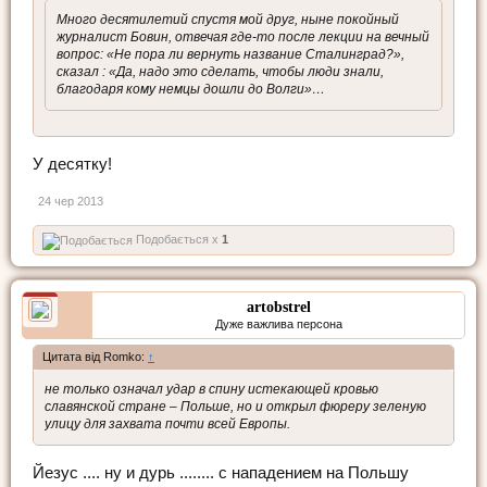
Много десятилетий спустя мой друг, ныне покойный
журналист Бовин, отвечая где-то после лекции на вечный
вопрос: «Не пора ли вернуть название Сталинград?»,
сказал : «Да, надо это сделать, чтобы люди знали,
благодаря кому немцы дошли до Волги»…
У десятку!
24 чер 2013
Подобається x
1
artobstrel
Дуже важлива персона
Цитата від Romko:
↑
не только означал удар в спину истекающей кровью
славянской стране – Польше, но и открыл фюреру зеленую
улицу для захвата почти всей Европы.
Йезус .... ну и дурь ........ с нападением на Польшу