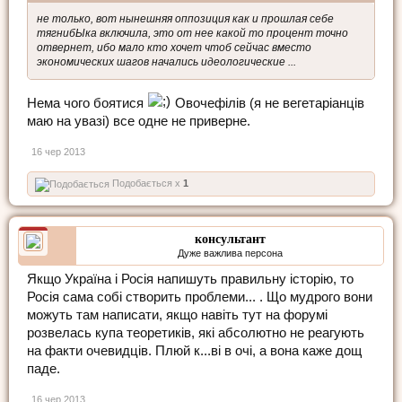
не только, вот нынешняя оппозиция как и прошлая себе
тягнибЫка включила, это от нее какой то процент точно
отвернет, ибо мало кто хочет чтоб сейчас вместо
экономических шагов начались идеологические ...
Нема чого боятися
Овочефілів (я не вегетаріанців
маю на увазі) все одне не приверне.
16 чер 2013
Подобається x
1
консультант
Дуже важлива персона
Якщо Україна і Росія напишуть правильну історію, то
Росія сама собі створить проблеми... . Що мудрого вони
можуть там написати, якщо навіть тут на форумі
розвелась купа теоретиків, які абсолютно не реагують
на факти очевидців. Плюй к...ві в очі, а вона каже дощ
паде.
16 чер 2013