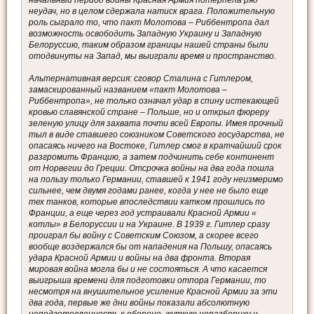
неудач, но в целом сдержала натиск врага. Положительную
роль сыграло то, что пакт Молотова – Риббентропа дал
возможность освободить Западную Украину и Западную
Белоруссию, таким образом границы нашей страны были
отодвинуты на Запад, мы выиграли время и пространство.
Альтернативная версия: сговор Сталина с Гитлером,
замаскированный названием «пакт Молотова –
Риббентропа», не только означал удар в спину истекающей
кровью славянской стране – Польше, но и открыл фюреру
зеленую улицу для захвата почти всей Европы. Имея прочный
тыл в виде ставшего союзником Советского государства, не
опасаясь ничего на Востоке, Гитлер смог в кратчайший срок
разгромить Францию, а затем подчинить себе континент
от Норвегии до Греции. Отсрочка войны на два года пошла
на пользу только Германии, ставшей к 1941 году неизмеримо
сильнее, чем двумя годами ранее, когда у нее не было еще
тех танков, которые впоследствии катком прошлись по
Франции, а еще через год устраивали Красной Армии «
котлы» в Белоруссии и на Украине. В 1939 г. Гитлер сразу
проиграл бы войну с Советским Союзом, а скорее всего
вообще воздержался бы от нападения на Польшу, опасаясь
удара Красной Армии и войны на два фронта. Вторая
мировая война могла бы и не состояться. А что касается
выигрыша времени для подготовки отпора Германии, то
несмотря на внушительное усиление Красной Армии за эти
два года, первые же дни войны показали абсолютную
неподготовленность к обороне, жуткую неразбериху и