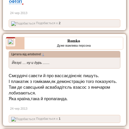
24 чер 2013
Подобається x
2
Romko
Дуже важлива персона
Цитата від artobstrel:
↑
Йезус .... ну и дурь ........
Смєрдячі савєти й про вассаєдінєніє пишуть.
І плакатик з гоміками,як демонстрацію того показують.
Там де савєцький асвабадітєль взасос з яничаром
лобизаються.
Яка країна,така й пропаганда.
24 чер 2013
Подобається x
1