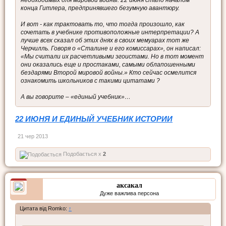
конца Гитлера, предпринявшего безумную авантюру.
И вот - как трактовать то, что тогда произошло, как
сочетать в учебнике противоположные интерпретации? А
лучше всех сказал об этих днях в своих мемуарах тот же
Черчилль. Говоря о «Сталине и его комиссарах», он написал:
«Мы считали их расчетливыми эгоистами. Но в тот момент
они оказались еще и простаками, самыми облапошенными
бездарями Второй мировой войны.» Кто сейчас осмелится
ознакомить школьников с такими цитатами ?
А вы говорите – «единый учебник»…
22 ИЮНЯ И ЕДИНЫЙ УЧЕБНИК ИСТОРИИ
21 чер 2013
Подобається x
2
аксакал
Дуже важлива персона
Цитата від Romko:
↑