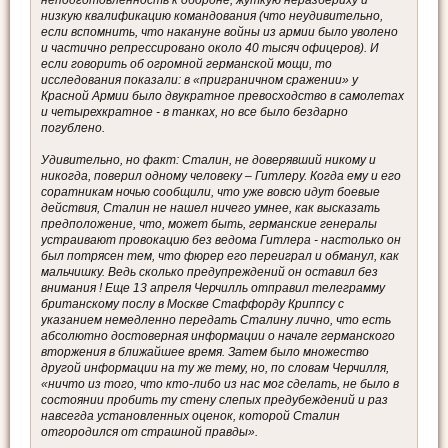
низкую квалификацию командования (что неудивительно,
если вспомнить, что накануне войны из армии было уволено
и частично репрессировано около 40 тысяч офицеров). И
если говорить об огромной германской мощи, то
исследования показали: в «приграничном сражении» у
Красной Армии было двукратное превосходство в самолетах
и четырехкратное - в танках, но все было бездарно
погублено.
Удивительно, но факт: Сталин, не доверявший никому и
никогда, поверил одному человеку – Гитлеру. Когда ему и его
соратникам ночью сообщили, что уже вовсю идут боевые
действия, Сталин не нашел ничего умнее, как высказать
предположение, что, может быть, германские генералы
устраивают провокацию без ведома Гитлера - настолько он
был потрясен тем, что фюрер его переиграл и обманул, как
мальчишку. Ведь сколько предупреждений он оставил без
внимания ! Еще 13 апреля Черчилль отправил телеграмму
британскому послу в Москве Стаффорду Криппсу с
указанием немедленно передать Сталину лично, что есть
абсолютно достоверная информации о начале германского
вторжения в ближайшее время. Затем было множество
другой информации на ту же тему, но, по словам Черчилля,
«ничто из того, что кто-либо из нас мог сделать, не было в
состоянии пробить ту стену слепых предубеждений и раз
навсегда установленных оценок, которой Сталин
отгородился от страшной правды».