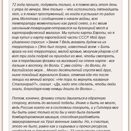
72 года прошло, подумать только, а я помню весь этот день
с утра до вечера. Мне только – что исполнилось пятнадцать
лет, и я лежал простуженный, но когда я услышал по радио
речь Молотова с сообщением о начале войны, всю
температуру моментально как рукой сняло, и я с моим
школьным товарищем отправился на Кузнецкий мост в
картографический магазин. Мы купили карты Европы, но я
еще купил и карту европейской части СССР. Мой друг
удивленно спросил: «Зачем ? Ведь воевать будем на их
территории.» (Это был лозунг, известный всем: « Бить
врага на его территории, малой кровью, могучим ударом.») И
вот три года подряд он приходил ко мне, чтобы смотреть,
как я передвигаю флажки на висевшей на стене карте - все
дальше к востоку, до Волги. С ума сойти - до Волги, до
Каспийского моря… Много десятилетий спустя мой друг,
ныне покойный журналист Бовин, отвечая где-то после
лекции на вечный вопрос: «Не пора ли вернуть название
Сталинград?», сказал : «Да, надо это сделать, чтобы люди
знали, благодаря кому немцы дошли до Волги»…
Потом, конечно, флажки стали двигаться в обратную
сторону, вплоть до великой победы. Иначе и быть не могло,
ведь Россию никто не в состоянии покорить, и у Гитлера мог
бы быть шанс только если бы у него была дальняя
бомбардировочная авиация, способная разбомбить
эвакуированные на Урал военные заводы. Но, к счастью,
этого не было, равно как и сырьевых и прочих ресурсов,
необходимых для мировой войны. 22 июня стало началом