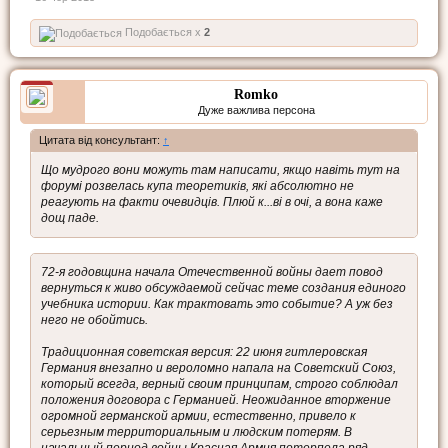
Подобається x
2
Romko
Дуже важлива персона
Цитата від консультант:
↑
Що мудрого вони можуть там написати, якщо навіть тут на
форумі розвелась купа теоретиків, які абсолютно не
реагують на факти очевидців. Плюй к...ві в очі, а вона каже
дощ паде.
72-я годовщина начала Отечественной войны дает повод
вернуться к живо обсуждаемой сейчас теме создания единого
учебника истории. Как трактовать это событие? А уж без
него не обойтись.
Традиционная советская версия: 22 июня гитлеровская
Германия внезапно и вероломно напала на Советский Союз,
который всегда, верный своим принципам, строго соблюдал
положения договора с Германией. Неожиданное вторжение
огромной германской армии, естественно, привело к
серьезным территориальным и людским потерям. В
начальный период войны Красная Армия потерпела ряд