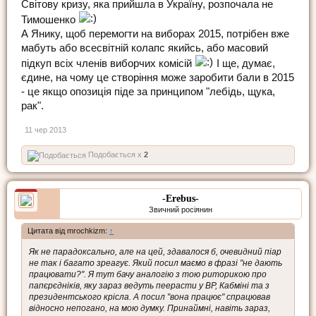
Світову кризу, яка прийшла в Україну, розпочала не
Тимошенко
А Янику, щоб перемогти на виборах 2015, потрібен вже
мабуть або всесвітній колапс якийсь, або масовий
підкуп всіх членів виборчих комісій
І ще, думає,
єдине, на чому це створіння може заробити бали в 2015
- це якщо опозиція піде за принципом "лебідь, щука,
рак".
11 чер 2013
Подобається x
2
-Erebus-
Звичний росіянин
Цитата від mrochkizm:
↑
Як не парадоксально, але на цей, здавалося б, очевидний піар
не так і багато зреагує. Який посил маємо в фразі "не дають
працювати?". Я тут бачу аналогію з тою риторикою про
папєрєдніків, яку зараз ведуть пеерасти у ВР, Кабміні та з
президентського крісла. А посил "вона працює" спрацював
відносно непогано, на мою думку. Принаймні, навіть зараз,