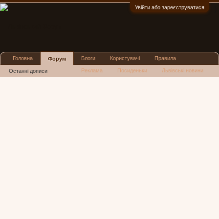
Увійти або зареєструватися
:)
Головна
Блоги
Користувачі
Правила
Форум
Реклама
Посиденьки
Львівські новини
Останні дописи