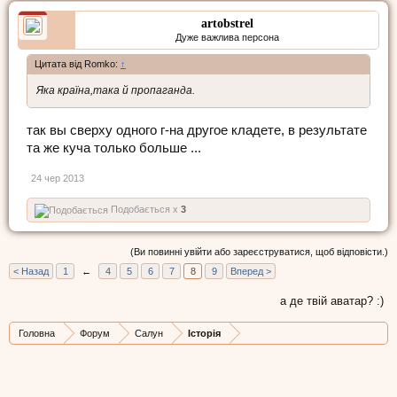
artobstrel
Дуже важлива персона
Цитата від Romko:
↑
Яка країна,така й пропаганда.
так вы сверху одного г-на другое кладете, в результате
та же куча только больше ...
24 чер 2013
Подобається x
3
(Ви повинні увійти або зареєструватися, щоб відповісти.)
< Назад
1
←
4
5
6
7
8
9
Вперед >
а де твій аватар? :)
Головна
Форум
Салун
Історія