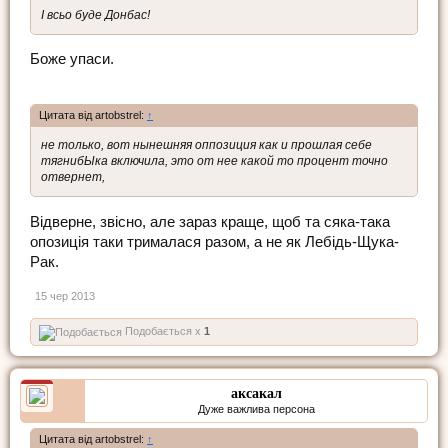
І всьо буде Донбас!
Боже упаси.
Цитата від artobstrel:
↑
не только, вот нынешняя оппозиция как и прошлая себе
тягнибЫка включила, это от нее какой то процент точно
отвернет,
Відверне, звісно, але зараз краще, щоб та сяка-така
опозиція таки трималася разом, а не як Лебідь-Щука-
Рак.
15 чер 2013
Подобається x
1
аксакал
Дуже важлива персона
Цитата від artobstrel:
↑