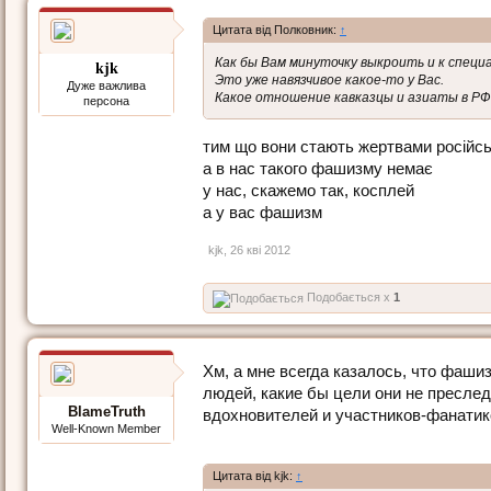
Цитата від Полковник:
↑
Как бы Вам минуточку выкроить и к спец
kjk
Это уже навязчивое какое-то у Вас.
Дуже важлива
Какое отношение кавказцы и азиаты в РФ
персона
тим що вони стають жертвами російс
а в нас такого фашизму немає
у нас, скажемо так, косплей
а у вас фашизм
kjk
,
26 кві 2012
Подобається x
1
Хм, а мне всегда казалось, что фаши
людей, какие бы цели они не преслед
BlameTruth
вдохновителей и участников-фанатик
Well-Known Member
Цитата від kjk:
↑