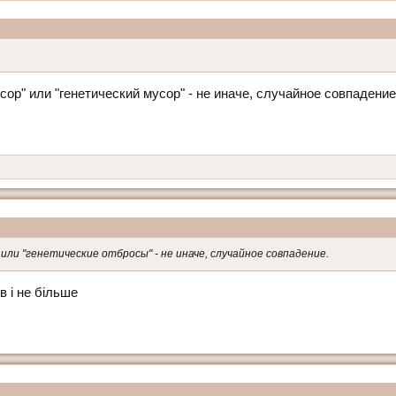
сор" или "генетический мусор" - не иначе, случайное совпадение
или "генетические отбросы" - не иначе, случайное совпадение.
в і не більше