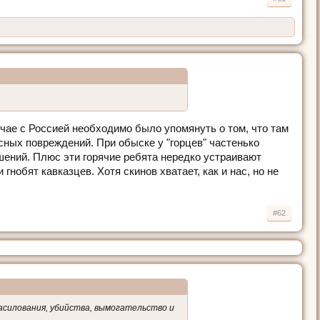
лучае с Россией необходимо было упомянуть о том, что там
есных повреждений. При обыске у "горцев" частенько
шений. Плюс эти горячие ребята нередко устраивают
гнобят кавказцев. Хотя скинов хватает, как и нас, но не
#62
насилования, убийства, вымогательство и