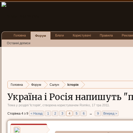
Головна
Блоги
Користувачі
Правила
Реклам
Форум
Останні дописи
Головна
Форум
Салун
Історія
Україна і Росія напишуть "п
Тема у розділі '
Історія
', створена користувачем
Romko
,
17 тра 2011
.
Сторінка 4 з 9
< Назад
1
2
3
4
5
6
→
9
Вперед >