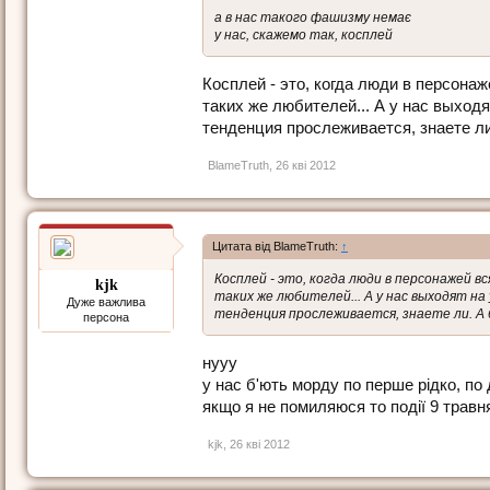
а в нас такого фашизму немає
у нас, скажемо так, косплей
Косплей - это, когда люди в персона
таких же любителей... А у нас выходя
тенденция прослеживается, знаете л
BlameTruth
,
26 кві 2012
Цитата від BlameTruth:
↑
Косплей - это, когда люди в персонажей 
kjk
таких же любителей... А у нас выходят на
Дуже важлива
тенденция прослеживается, знаете ли. А
персона
нууу
у нас б'ють морду по перше рідко, по
якщо я не помиляюся то події 9 травня
kjk
,
26 кві 2012