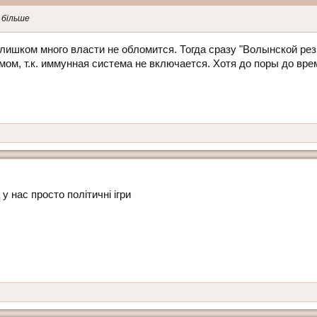
е більше
 слишком много власти не обломится. Тогда сразу "Волынской ре
мом, т.к. иммунная система не включается. Хотя до поры до вр
у нас просто політичні ігри