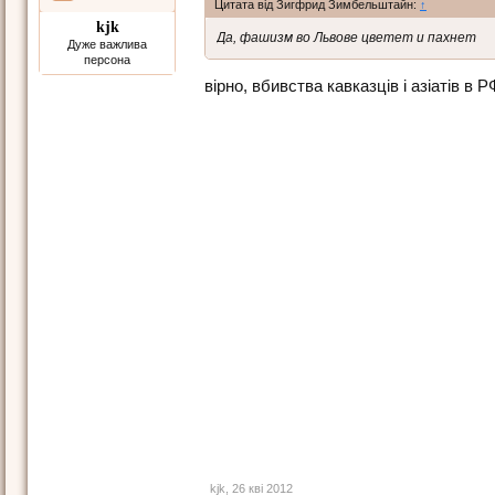
Цитата від Зигфрид Зимбельштайн:
↑
kjk
Да, фашизм во Львове цветет и пахнет
Дуже важлива
персона
вірно, вбивства кавказців і азіатів в 
kjk
,
26 кві 2012