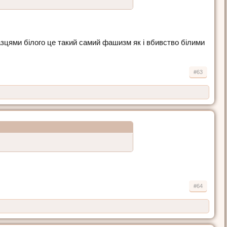
вказцями білого це такий самий фашизм як і вбивство білими
#63
#64