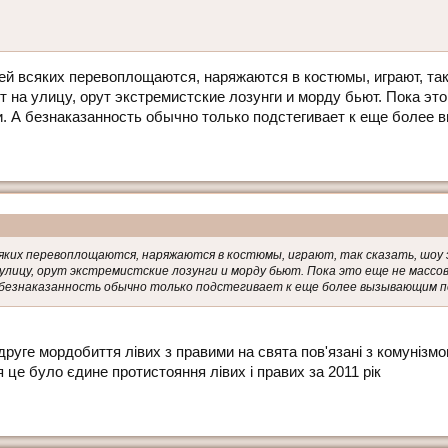
жей всяких перевоплощаются, наряжаются в костюмы, играют, так 
т на улицу, орут экстремистские лозунги и морду бьют. Пока эт
и. А безнаказанность обычно только подстегивает к еще более
всяких перевоплощаются, наряжаются в костюмы, играют, так сказать, шоу 
 улицу, орут экстремистские лозунги и морду бьют. Пока это еще не массов
 безнаказанность обычно только подстегивает к еще более вызывающим 
 друге мордобиття лівих з правими на свята пов'язані з комунізм
 це було єдине протистояння лівих і правих за 2011 рік