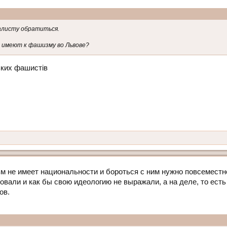
иалисту обратиться.
 имеют к фашизму во Львове?
ьких фашистів
зм не имеет национальности и бороться с ним нужно повсеместно
овали и как бы свою идеологию не выражали, а на деле, то есть
ов.