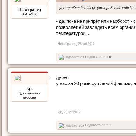
употрєблєніє слів це употрєблєніє слів і н
Невстранец
GMT+3:00
- да, пока не припрёт или наоборот -
позволяет ей завладеть всем организ
температурой...
Невстранец
,
26 кві 2012
Подобається x
5
дурня
у вас за 20 років суцільний фашизм, а 
kjk
Дуже важлива
персона
kjk
,
26 кві 2012
Подобається x
1