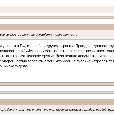
то все виключно з почуття гуманізму і толерантності
 и у нас, и в РФ, и в любых других странах. Правда, в данном с
насилования, убийства, вымогательство и нанесение тяжких тел
а также травматическое оружие безо всяких документов и разре
с уверенностью говорить о том, что именно русские истребляют и 
го никакого дела
одимо было упомянуть о том, что там творят кавказцы: грабеж, разбой, из
.