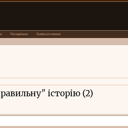
а
Посиденьки
Львівські новини
равильну" історію (2)