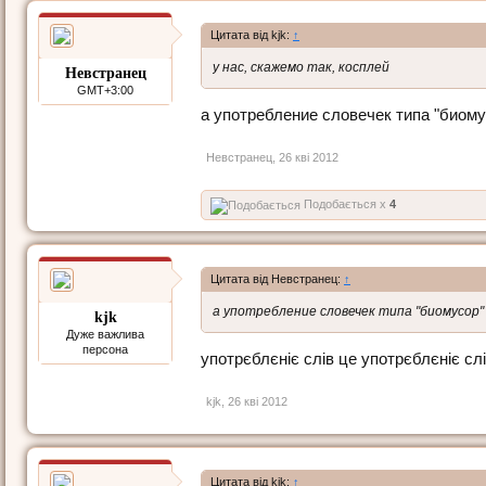
Цитата від kjk:
↑
у нас, скажемо так, косплей
Невстранец
GMT+3:00
а употребление словечек типа "биому
Невстранец
,
26 кві 2012
Подобається x
4
Цитата від Невстранец:
↑
а употребление словечек типа "биомусор" 
kjk
Дуже важлива
персона
употрєблєніє слів це употрєблєніє слі
kjk
,
26 кві 2012
Цитата від kjk:
↑