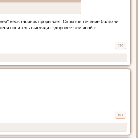
знёй" весь гнойник прорывает. Скрытое течение болезни
емени носитель выглядит здоровее чем иной с
#70
#71