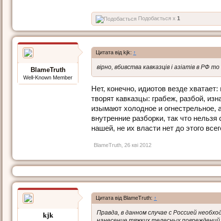
Подобається x
1
Цитата від kjk:
↑
вірно, вбивства кавказців і азіатів в РФ 
BlameTruth
Well-Known Member
Нет, конечно, идиотов везде хватает:
творят кавказцы: грабеж, разбой, из
изымают холодное и огнестрельное, 
внутренние разборки, так что нельзя 
нашей, не их власти нет до этого все
BlameTruth
,
26 кві 2012
Цитата від BlameTruth:
↑
Правда, в данном случае с Россией необх
kjk
нанесение тяжких телесных повреждений