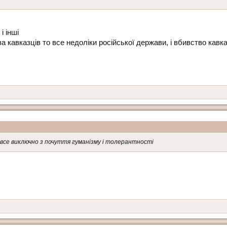
і інші
рства кавказців то все недоліки російської держави, і вбивство ка
то все виключно з почуття гуманізму і толерантності