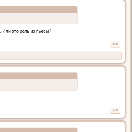
. Или это роль из пьесы?
#68
#69