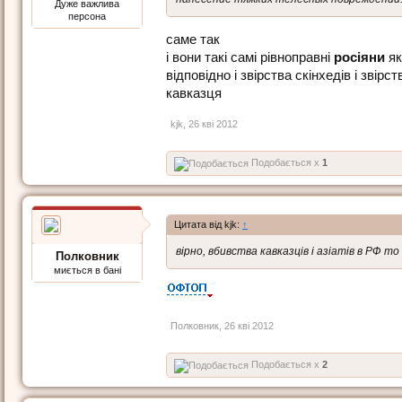
Дуже важлива
персона
саме так
і вони такі самі рівноправні
росіяни
як 
відповідно і звірства скінхедів і зві
кавказця
kjk
,
26 кві 2012
Подобається x
1
Цитата від kjk:
↑
вірно, вбивства кавказців і азіатів в РФ 
Полковник
миється в бані
Полковник
,
26 кві 2012
Подобається x
2