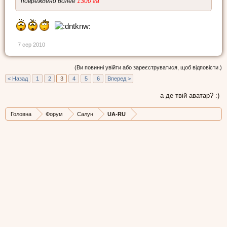
повреждено более
1300 га
7 сер 2010
(Ви повинні увійти або зареєструватися, щоб відповісти.)
< Назад
1
2
3
4
5
6
Вперед >
а де твій аватар? :)
Головна
Форум
Салун
UA-RU