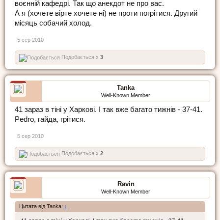
воєнній кафедрі. Так що анекдот не про вас.
А я (хочете вірте хочете ні) не проти погрітися. Другий
місяць собачий холод.
5 сер 2010
Подобається x
3
Tanka
Well-Known Member
41 зараз в тіні у Харкові. І так вже багато тижнів - 37-41.
Pedro, гайда, грітися.
5 сер 2010
Подобається x
2
Ravin
Well-Known Member
Цитата від Tanka:
↑