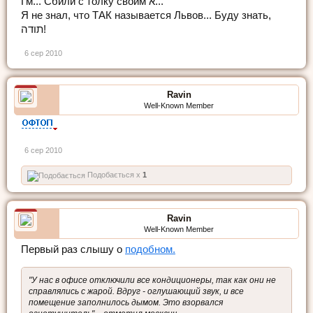
Гм... Сбили с толку своим א...
Я не знал, что ТАК называется Львов... Буду знать,
תודה!
6 сер 2010
Ravin
Well-Known Member
6 сер 2010
Подобається x
1
Ravin
Well-Known Member
Первый раз слышу о
подобном.
"У нас в офисе отключили все кондиционеры, так как они не
справлялись с жарой. Вдруг - оглушающий звук, и все
помещение заполнилось дымом. Это взорвался