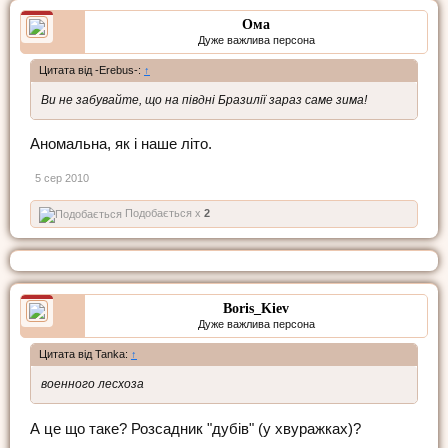
Ома
Дуже важлива персона
Цитата від -Erebus-:
↑
Ви не забувайте, що на півдні Бразилії зараз саме зима!
Аномальна, як i наше лiто.
5 сер 2010
Подобається x
2
Boris_Kiev
Дуже важлива персона
Цитата від Tanka:
↑
военного лесхоза
А це що таке? Розсадник "дубів" (у хвуражках)?