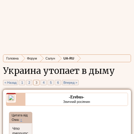
Головна
Форум
Салун
UA-RU
Украина утопает в дыму
< Назад
1
2
3
4
5
6
Вперед >
-Erebus-
Звичний росіянин
Цитата від
Ома:
↑
Что
творитс