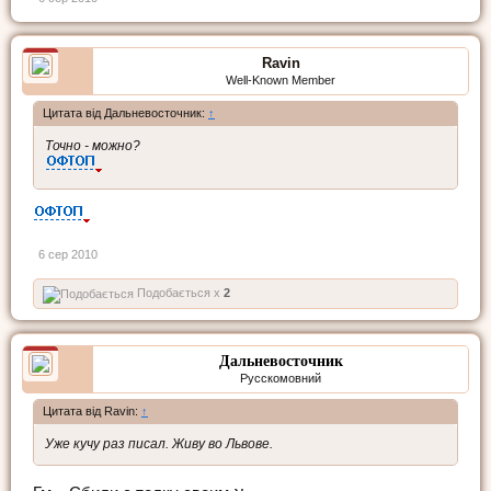
Ravin
Well-Known Member
Цитата від Дальневосточник:
↑
Точно - можно?
6 сер 2010
Подобається x
2
Дальневосточник
Русскомовний
Цитата від Ravin:
↑
Уже кучу раз писал. Живу во Львове.