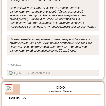
огнетушитель", - отметил москвич.
Он уточнил, что через 20-30 минут после первого
огнетушителя взорвался второй. "Сразу всех людей
эвакуировали из офиса. Но через пять минут весь дым
выветрился", - добавил собеседник агентства. Он
подчеркнул, что взорвавшиеся огнетушители были в
нормальном состоянии, "с непросроченным сроком годности".
В свою очередь, эксперт агентства пожарной безопасности
группы компаний "Городской центр экспертиз" сказал РИА
Новости, что предельная температурная граница для
огнетушителей составляет плюс 50 градусов.
6 сер 2010
Подобається x
2
DIDIO
Well-Known Member
Знай наших.