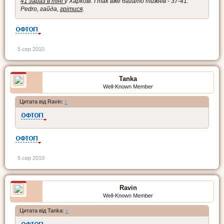
41 зараз в тіні
у Харкові. І так вже багато тижнів - 37-41.
Pedro, гайда,
грітися
.
5 сер 2010
Tanka
Well-Known Member
Цитата від Ravin:
↑
5 сер 2010
Ravin
Well-Known Member
Цитата від Tanka:
↑