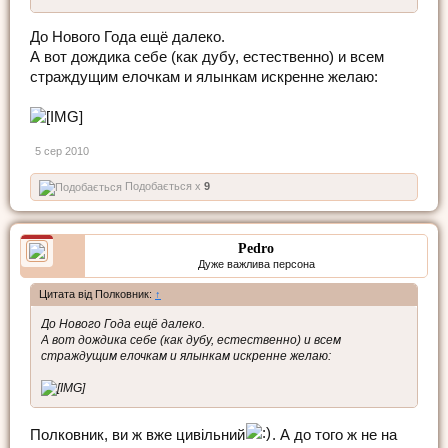
До Нового Года ещё далеко.
А вот дождика себе (как дубу, естественно) и всем
страждущим елочкам и ялынкам искренне желаю:
5 сер 2010
Подобається x
9
Pedro
Дуже важлива персона
Цитата від Полковник:
↑
До Нового Года ещё далеко.
А вот дождика себе (как дубу, естественно) и всем
страждущим елочкам и ялынкам искренне желаю:
Полковник, ви ж вже цивільний
. А до того ж не на