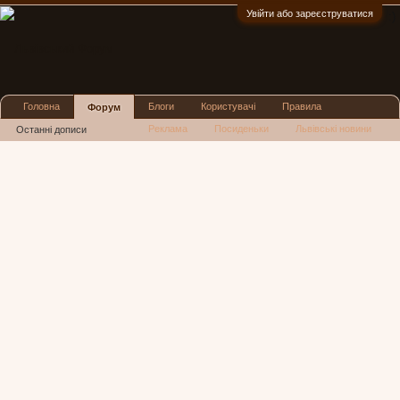
Увійти або зареєструватися
:)
Головна
Блоги
Користувачі
Правила
Форум
Реклама
Посиденьки
Львівські новини
Останні дописи