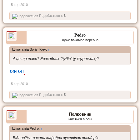
5 сер 2010
Подобається x
3
Pedro
Дуже важлива персона
Цитата від Boris_Kiev:
↑
А це що таке? Розсадник "дубів" (у хвуражках)?
5 сер 2010
Подобається x
5
Полковник
миється в бані
Цитата від Pedro:
↑
Відповідь - воєнна кафедра зустрічає новий рік.