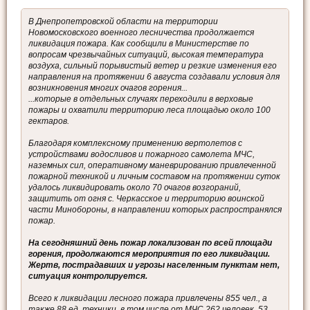
В Днепропетровской области на территории
Новомосковского военного лесничества продолжается
ликвидация пожара. Как сообщили в Министерстве по
вопросам чрезвычайных ситуаций, высокая температура
воздуха, сильный порывистый ветер и резкие изменения его
направления на протяжении 6 августа создавали условия для
возникновения многих очагов горения...
...которые в отдельных случаях переходили в верховые
пожары и охватили территорию леса площадью около 100
гектаров.
Благодаря комплексному применению вертолетов с
устройствами водосливов и пожарного самолета МЧС,
наземных сил, оперативному маневрированию привлеченной
пожарной техникой и личным составом на протяжении суток
удалось ликвидировать около 70 очагов возгораний,
защитить от огня с. Черкасское и территорию воинской
части Минобороны, в направлении которых распространялся
пожар.
На сегодняшний день пожар локализован по всей площади
горения, продолжаются мероприятия по его ликвидации.
Жертв, пострадавших и угрозы населенным пунктам нет,
ситуация контролируется.
Всего к ликвидации лесного пожара привлечены 855 чел., а
также 88 ед. техники, в том числе от МЧС 262 человек, 53