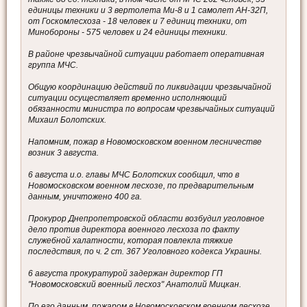
единицы техники и 3 вертолета Ми-8 и 1 самолет АН-32П,
от Госкомлесхоза - 18 человек и 7 единиц техники, от
Минобороны - 575 человек и 24 единицы техники.
В районе чрезвычайной ситуации работает оперативная
группа МЧС.
Общую координацию действий по ликвидации чрезвычайной
ситуации осуществляет временно исполняющий
обязанности министра по вопросам чрезвычайных ситуаций
Михаил Болотских.
Напомним, пожар в Новомосковском военном лесничестве
возник 3 августа.
6 августа и.о. главы МЧС Болотских сообщил, что в
Новомосковском военном лесхозе, по предварительным
данным, уничтожено 400 га.
Прокурор Днепропетровской области возбудил уголовное
дело против директора военного лесхоза по факту
служебной халатности, которая повлекла тяжкие
последствия, по ч. 2 ст. 367 Уголовного кодекса Украины.
6 августа прокуратурой задержан директор ГП
"Новомосковский военный лесхоз" Анатолий Мицкан.
По его данным, пожаром в Новомосковском военном лесхозе