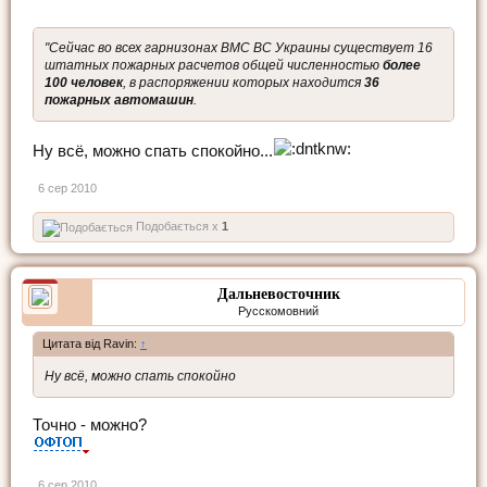
"Сейчас во всех гарнизонах ВМС ВС Украины существует 16
штатных пожарных расчетов общей численностью
более
100 человек
, в распоряжении которых находится
36
пожарных автомашин
.
Ну всё, можно спать спокойно...
6 сер 2010
Подобається x
1
Дальневосточник
Русскомовний
Цитата від Ravin:
↑
Ну всё, можно спать спокойно
Точно - можно?
6 сер 2010