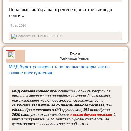
Побачимо, як Україна переживе ці два-три тижні до
дощів...
5 сер 2010
Подобається x
4
Ravin
Well-Known Member
МВД будет реагировать на лесные пожары как на
тяжкие преступления
МВД сегодня готово
предоставить большой ресурс для
помощи в локализации природных пожаров. В частности,
такая готовность материализуется в возможности
ведомства
выделить до 75 тысяч личного состава, 130
единиц бронетехники и 403 грузовиков, 353 автобусов,
2620 патрульных автомобилей
и много другой техники
. О
такой инициативе было заявлено руководством МВД во
время одного из последних заседаний СНБО.