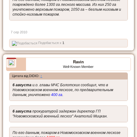
повреждено более 1300 га лесного массива. Из них 250 га
уничтожено верховым пожаром, 1050 га – беглым низовым и
стойко-низовым пожаром.
7 сер 2010
Подобається x
1
Ravin
Well-Known Member
Цитата від DIDIO:
↑
6 августа
и.о. главы МЧС Болотских сообщил, что в
Новомосковском военном лесхозе, по предварительным
данным, уничтожено
400 га
.
6 августа
прокуратурой задержан директор ГП
"Новомосковский военный лесхоз" Анатолий Мицкан.
По его данным, пожаром в Новомосковском военном лесхозе