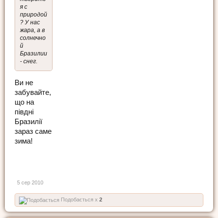
я с
природой
? У нас
жара, а в
солнечно
й
Бразилии
- снег.
Ви не
забувайте,
що на
півдні
Бразилії
зараз саме
зима!
5 сер 2010
Подобається x
2