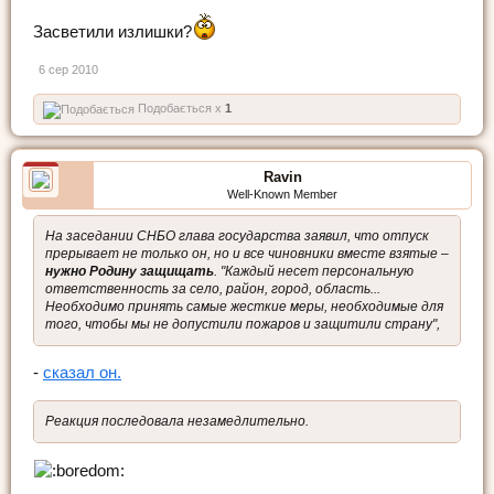
Засветили излишки?
6 сер 2010
Подобається x
1
Ravin
Well-Known Member
На заседании СНБО глава государства заявил, что отпуск
прерывает не только он, но и все чиновники вместе взятые –
нужно Родину защищать
. "Каждый несет персональную
ответственность за село, район, город, область...
Необходимо принять самые жесткие меры, необходимые для
того, чтобы мы не допустили пожаров и защитили страну",
-
сказал он.
Реакция последовала незамедлительно.