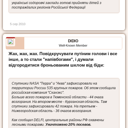
українські оздоровчі заклади готові прийняти дітей з
постраждалих регіонів Російської Федерації
5 сер 2010
DIDIO
Well-Known Member
Жах, жах, жах. Повідкручувати путіним голови і все
інше, а то стали "напівбогами", і думали
відгородитися броньованим шклом від біди:
Cпутники NASA "Терра" и "Аква" зафиксировали на
территории России 535 крупных пожаров. Об этом сообщила
российская компания "Сканэкс".
Больше всего пожаров в Тюменской области - 44 очага
возгорания. На втором месте - Курганская область. Там
спутники зафиксировали 42 пожара. На третьем -
Нижегородская область - 36 очагов возгорания.
Как сообщал DELFI, центральные районы РФ охвачены
лесными пожарами.
Уничтожено 20% посевов.