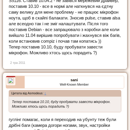
S5116. Ставив 10.04.2 - не завівся мережевий драйвер,
поставив 10.10 - все в нормі але наткнувся на єдтну
саму велику для мене проблему - не працює мікрофон
ноута, щоб в скайпі балакати. Зносив pulse, ставив alsa
але всеодно так і не зміг налаштувати. Після того
поставив Debian - все запрацювало з коробки але коли
вийшло 11.04 вирішив попробувати і жахнувся віж багів,
коли встановив compiz і почав там копатись ))
Тепер поставив 10.10, буду пробувати завести
мікрофон. Можливо хтось щось порадить ?)
2 тра 2011
sani
Well-Known Member
Цитата від Asmodeus:
↑
Тепер поставив 10.10, буду пробувати завести мікрофон.
Можливо хтось щось порадить ?)
гуглінг помагає, коли я переходив на убунту теж були
дрібні баги (камера догори ногами, звук, настройки