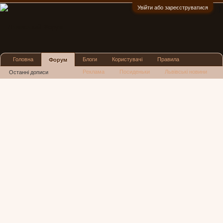
Увійти або зареєструватися
:)
Головна
Блоги
Користувачі
Правила
Форум
Реклама
Посиденьки
Львівські новини
Останні дописи