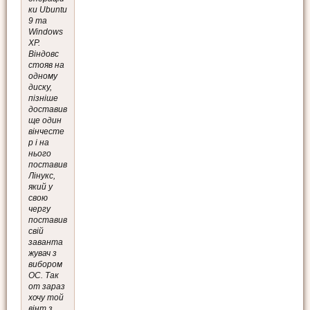
ки Ubuntu
9 та
Windows
XP.
Віндовс
стояв на
одному
диску,
пізніше
доставив
ще один
вінчесте
р і на
нього
поставив
Лінукс,
який у
свою
чергу
поставив
свій
заванта
жувач з
вибором
ОС. Так
от зараз
хочу той
вінт з