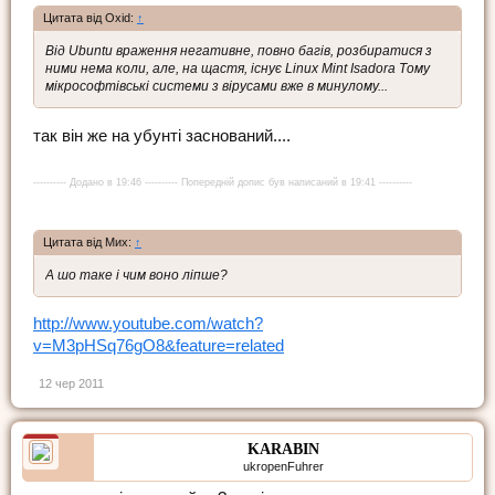
Цитата від Oxid:
↑
Від Ubuntu враження негативне, повно багів, розбиратися з
ними нема коли, але, на щастя, існує Linux Mint Isadora Тому
мікрософтівські системи з вірусами вже в минулому...
так він же на убунті заснований....
---------- Додано в 19:46 ---------- Попередній допис був написаний в 19:41 ----------
Цитата від Мих:
↑
А шо таке і чим воно ліпше?
http://www.youtube.com/watch?
v=M3pHSq76gO8&feature=related
12 чер 2011
KARABIN
ukropenFuhrer