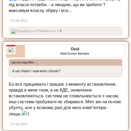
під власні потреби, - а звіндою, що ви зробите ?
максимум власну збірку і все...
13 чер 2011
Подобається x
2
Oxid
Well-Known Member
Цитата від Мих:
↑
А шо таке і чим воно ліпше?
Бо все працювало і працює з моменту встановлення,
правда в мене гном, а не КДЕ, оновлення
встановлюються, система не сповільнюється з часом,
інші системи пробувати не збираюся. Мінт він на основі
убунту, але у всякому разі для мого комп"ютера -
ліпше.
13 чер 2011