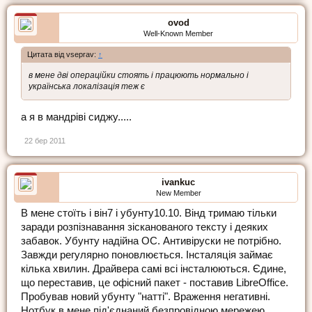
ovod
Well-Known Member
Цитата від vseprav:
↑
в мене дві операційки стоять і працюють нормально і
українська локалізація теж є
а я в мандріві сиджу.....
22 бер 2011
ivankuc
New Member
В мене стоїть і він7 і убунту10.10. Вінд тримаю тільки
заради розпізнавання зісканованого тексту і деяких
забавок. Убунту надійна ОС. Антивіруски не потрібно.
Завжди регулярно поновлюється. Інсталяція займає
кілька хвилин. Драйвера самі всі інсталюються. Єдине,
що переставив, це офісний пакет - поставив LibreOffice.
Пробував новий убунту "натті". Враження негативні.
Нотбук в мене під'єднаний безпровідною мережею.