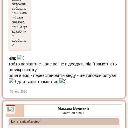
Лінуксом
забрати
і лишити
тільки
Віндовс,
але як це
грамотн
о
зробити
?
ніяк
тобто варіанти є - але всі не підходять під "грамотність
по мікрософту"
один вихід - перевстановити вінду - це типовий ритуал
для таких грамотних
30 чер 2010
Максим Великий
миється в бані
Цитата від afterstep:
↑