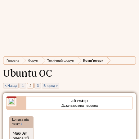
Головна
Форум
Технічний форум
Комп'ютери
Ubuntu ОС
< Назад
1
2
3
Вперед >
afterstep
Дуже важлива персона
Цитата від
Yelik:
↑
Маю дві
операцій