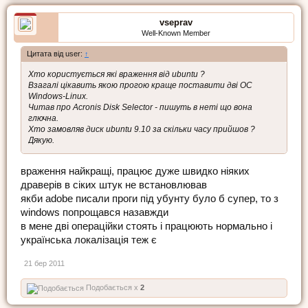
vseprav
Well-Known Member
Цитата від user:
↑
Хто користується які враження від ubuntu ?
Взагалі цікавить якою прогою краще поставити дві ОС
Windows-Linux.
Читав про Acronis Disk Selector - пишуть в неті що вона
глючна.
Хто замовляв диск ubuntu 9.10 за скільки часу прийшов ?
Дякую.
враження найкращі, працює дуже швидко ніяких
драверів в сіких штук не встановлював
якби adobe писали проги під убунту було б супер, то з
windows попрощався назавжди
в мене дві операційки стоять і працюють нормально і
українська локалізація теж є
21 бер 2011
Подобається x
2