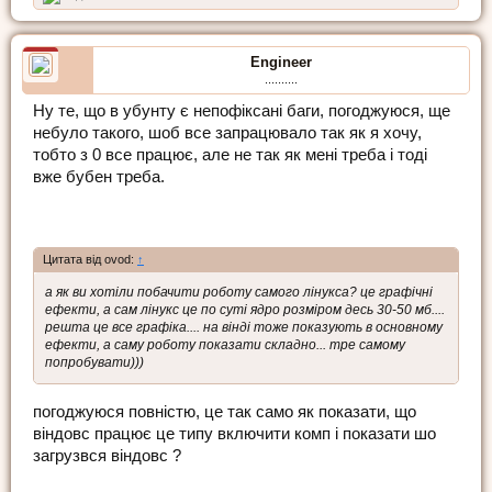
Engineer
..........
Ну те, що в убунту є непофіксані баги, погоджуюся, ще
небуло такого, шоб все запрацювало так як я хочу,
тобто з 0 все працює, але не так як мені треба і тоді
вже бубен треба.
Цитата від ovod:
↑
а як ви хотіли побачити роботу самого лінукса? це графічні
ефекти, а сам лінукс це по суті ядро розміром десь 30-50 мб....
решта це все графіка.... на вінді тоже показують в основному
ефекти, а саму роботу показати складно... тре самому
попробувати)))
погоджуюся повністю, це так само як показати, що
віндовс працює це типу включити комп і показати шо
загрузвся віндовс ?