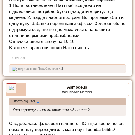
1.Після встановлення Натті зв'язок довго не
підключався, потрібно було підходити впритул до
модема. 2. Бардак наборі програм. Всі програми збиті в
одну купу. Забавки перемішані з офісом. 3 Screenlets не
підтримується, що не дає можливість наповнити
стільницю різними прибамбасами.
Одним словом я знову на 10.10.
В кого які враження щодо Натті пишіть.
20 кві 2011
Подобається x
1
Asmodeus
Well-Known Member
Цитата від user:
↑
Хто користується які враження від ubuntu ?
Сподобалась філософія вільного ПО і цієї весни почав
помаленьку переходити.... маю ноут Toshiba L655D-