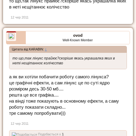
то що,так лінукс прайює?скоріше якась украшалка яких
в неті нєщітанноє колічєство
12 чер 2011
ovod
Well-Known Member
Цитата від KARABIN:
↑
то що,так лінукс прайює?скоріше якась украшалка яких в
неті нєщітанноє колічєство
а як ви хотіли побачити роботу самого лінукса?
це графічні ефекти, а сам лінукс це по суті ядро
розміром десь 30-50 мб....
решта це все графіка....
на вінді тоже показують в основному ефекти, а саму
роботу показати складно...
тре самому попробувати)))
12 чер 2011
Подобається x
1