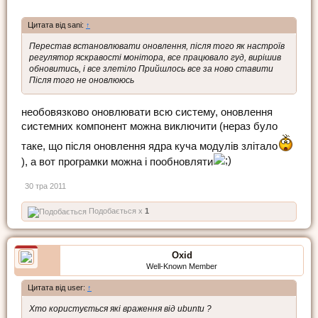
Цитата від sani:
↑
Перестав встановлювати оновлення, після того як настроїв
регулятор яскравості монітора, все працювало гуд, вирішив
обновитись, і все злетіло Прийшлось все за ново ставити
Після того не оновлююсь
необовязково оновлювати всю систему, оновлення
системних компонент можна виключити (нераз було
таке, що після оновлення ядра куча модулів злітало
), а вот програмки можна і пообновляти
30 тра 2011
Подобається x
1
Oxid
Well-Known Member
Цитата від user:
↑
Хто користується які враження від ubuntu ?