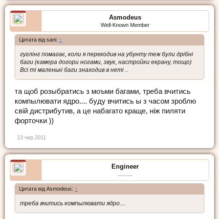
Asmodeus
Well-Known Member
Цитата від sani:
↑
гуглінг помагає, коли я переходив на убунту теж були дрібні
баги (камера догори ногами, звук, настройки екрану, тощо)
Всі ті маленькі баги знаходив в неті ..
та щоб розыбратись з моъми багами, треба вчитись
компылювати ядро.... буду вчитись ы з часом зроблю
свій дистрибутив, а це набагато краще, ніж пиляти
форточки ))
13 чер 2011
Engineer
..........
Цитата від Asmodeus:
↑
треба вчитись компылювати ядро....