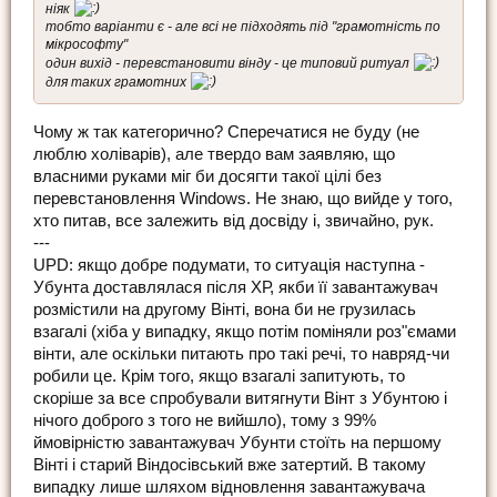
ніяк
тобто варіанти є - але всі не підходять під "грамотність по
мікрософту"
один вихід - перевстановити вінду - це типовий ритуал
для таких грамотних
Чому ж так категорично? Сперечатися не буду (не
люблю холіварів), але твердо вам заявляю, що
власними руками міг би досягти такої цілі без
перевстановлення Windows. Не знаю, що вийде у того,
хто питав, все залежить від досвіду і, звичайно, рук.
---
UPD: якщо добре подумати, то ситуація наступна -
Убунта доставлялася після ХР, якби її завантажувач
розмістили на другому Вінті, вона би не грузилась
взагалі (хіба у випадку, якщо потім поміняли роз"ємами
вінти, але оскільки питають про такі речі, то навряд-чи
робили це. Крім того, якщо взагалі запитують, то
скоріше за все спробували витягнути Вінт з Убунтою і
нічого доброго з того не вийшло), тому з 99%
ймовірністю завантажувач Убунти стоїть на першому
Вінті і старий Віндосівський вже затертий. В такому
випадку лише шляхом відновлення завантажувача