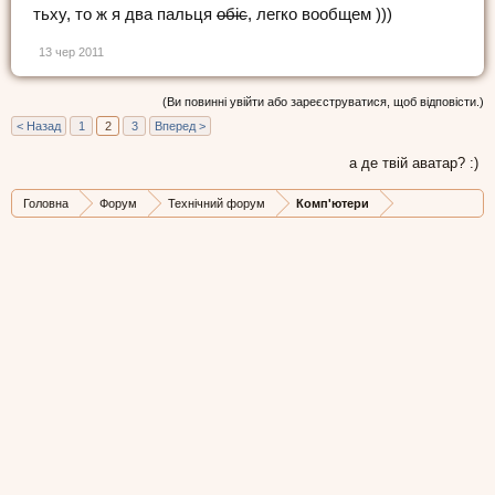
тьху, то ж я два пальця
обіс
, легко вообщем )))
13 чер 2011
(Ви повинні увійти або зареєструватися, щоб відповісти.)
< Назад
1
2
3
Вперед >
а де твій аватар? :)
Головна
Форум
Технічний форум
Комп'ютери