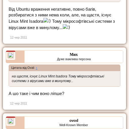
Від Ubuntu враження негативне, повно багів,
розбиратися з ними нема коли, але, на щастя, існує
Linux Mint Isadora
Тому мікрософтівські системи з
вірусами вже в минулому...
12 чер 2011
Мих
Дуже важлива персона
Цитата від Oxid:
↑
на щастя, існує Linux Mint Isadora Тому мікрософтівські
системи з вірусами вже в минулому...
А шо таке і чим воно ліпше?
12 чер 2011
ovod
Well-Known Member