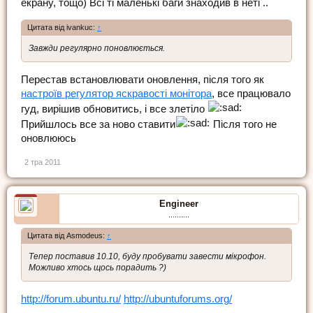
екрану, тощо) Всі ті маленькі баги знаходив в неті ..
Цитата від ivankuc:
↑
Завжди регулярно поновлюється.
Перестав встановлювати оновлення, після того як
настроїв регулятор яскравості монітора
, все працювало
гуд, вирішив обновитись, і все злетіло
Прийшлось все за ново ставити
Після того не
оновлююсь
2 тра 2011
Engineer
..........
Цитата від Asmodeus:
↑
Тепер поставив 10.10, буду пробувати завести мікрофон.
Можливо хтось щось порадить ?)
http://forum.ubuntu.ru/
http://ubuntuforums.org/