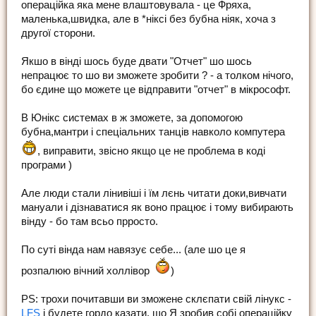
операційка яка мене влаштовувала - це Фряха,
маленька,швидка, але в *ніксі без бубна ніяк, хоча з
другої сторони.
Якшо в вінді шось буде двати "Отчет" шо шось
непрацює то шо ви зможете зробити ? - а толком нічого,
бо єдине що можете це відправити "отчет" в мікрософт.
В Юнікс системах в ж зможете, за допомогою
бубна,мантри і спеціальних танців навколо компутера
, виправити, звісно якщо це не проблема в коді
програми )
Але люди стали лінивіші і їм лєнь читати доки,вивчати
мануали і дізнаватися як воно працює і тому вибирають
вінду - бо там всьо прросто.
По суті вінда нам навязує себе... (але шо це я
розпалюю вічний холлівор
)
PS: трохи почитавши ви зможене склєпати свій лінукс -
LFS
і будете гордо казати, що Я зробив собі операційку