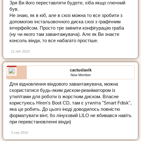
Зря Ви його переставляти будете, хіба якщо глючний
був.
Не знаю, як в юб, але в сюзі можна то все зробити з
допомогою інстальовочного диска сюзі з графічним
інтерфейсом. Просто тре змінити конфігурацію граба
(ну чи якого там завантажувача). Але як Ви знаєте
консоль вінди, то все набагато простіше.
11 лип 2010
cactuslavik
New Member
Для відновлення віндового завантажувача, можна
скористатися будь-яким диском-реаніматором із
утилітами для роботи із жорстким диском. Власне
користуюсь Hiren's Boot CD, там є утиліта "Smart Fdisk",
яка це робить. До цього іноді доводилось повністю
форматувати вінт, бо лінуховий LILO не вбивався навіть
при перевстановленні вінди)
3 сер 2010