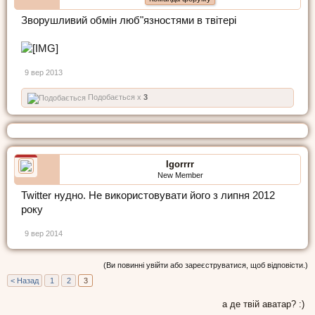
Зворушливий обмін люб"язностями в твітері
9 вер 2013
Подобається x
3
Igorrrr
New Member
Twitter нудно. Не використовувати його з липня 2012
року
9 вер 2014
(Ви повинні увійти або зареєструватися, щоб відповісти.)
< Назад
1
2
3
а де твій аватар? :)