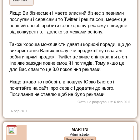
Якщо Ви бізнесмен і маєте власний бізнес з певними
послугами і сервісами то Twitter і решта соц. мереж це
перший спосіб зробити собі хорошу рекламу і швидше
від конкурентів. І далеко за межами регіону.
Також хороша можливість давати корисні поради, що до
використання Ваших послуг чи продукції ну і взагалі
робити прямі продажі. Twitter це живе спілкування в on-
line яке завжди повне емоцій і поглядів. Тому якщо це
для Вас спам то це 3.0 покоління реклами.
Якщо цікаво то наберіть в пошуку Юрко Блогер і
почитайте на сайті про сервіс і додатки до нього.
Посилання не ставлю щоб не було реклами.
Останнє редагування:
6 бер 2011
6 бер 2011
MARTINI
Administrator
Команда форуму