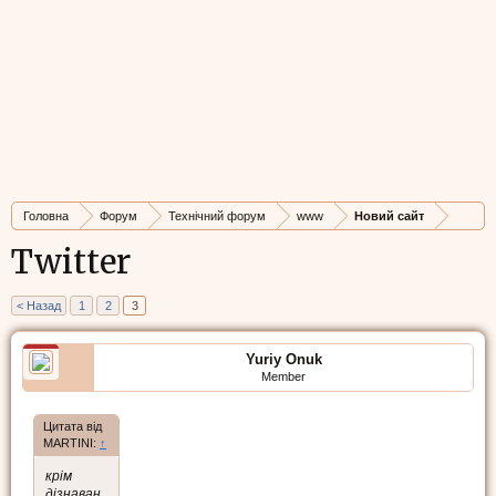
Головна
Форум
Технічний форум
www
Новий сайт
Twitter
< Назад
1
2
3
Yuriy Onuk
Member
Цитата від
MARTINI:
↑
крім
дізнаван