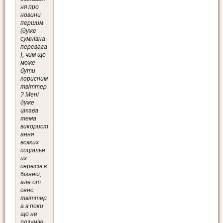
ня про
новини
першим
(дуже
сумнівна
перевага
), чим ще
може
бути
корисним
твіттер
? Мені
дуже
цікава
тема
використ
ання
всяких
соціальн
их
сервісів в
бізнесі,
але от
сенс
твіттер
а я поки
що не
розумію