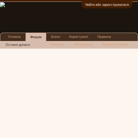
Увійти або зареєструватися
:)
Головна
Блоги
Користувачі
Правила
Форум
Реклама
Посиденьки
Львівські новини
Останні дописи