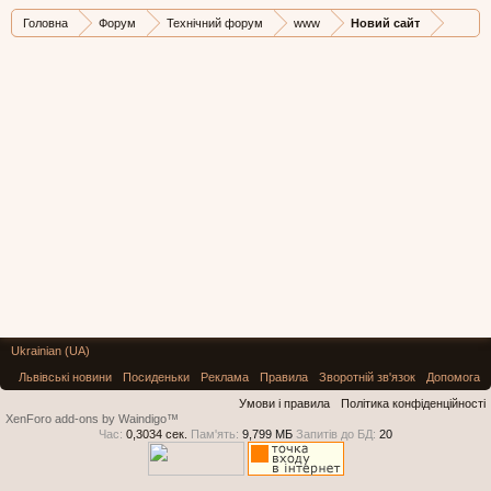
Головна
Форум
Технічний форум
www
Новий сайт
Ukrainian (UA)
Львівські новини
Посиденьки
Реклама
Правила
Зворотній зв'язок
Допомога
Умови і правила
Політика конфіденційності
XenForo add-ons by Waindigo™
Час:
0,3034 сек.
Пам'ять:
9,799 МБ
Запитів до БД:
20