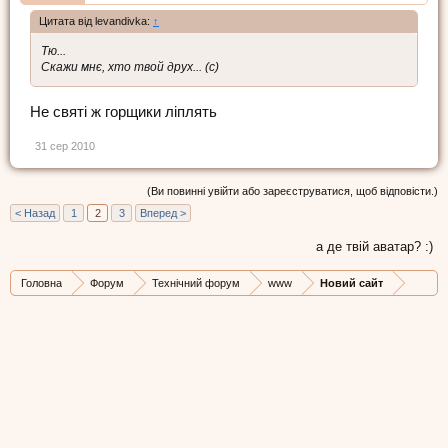
Цитата від levandivka:
↑
Тю...
Скажи мнє, хто твой друх... (с)
Не святі ж горщики ліплять
31 сер 2010
(Ви повинні увійти або зареєструватися, щоб відповісти.)
< Назад
1
2
3
Вперед >
а де твій аватар? :)
Головна
Форум
Технічний форум
www
Новий сайт