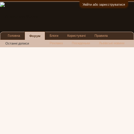
Увійти або зареєструватися
:)
Головна
Блоги
Користувачі
Правила
Форум
Реклама
Посиденьки
Львівські новини
Останні дописи