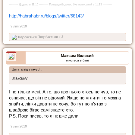
---------- Додано в 11:15 ---------- Попередній допис був написаний в 11:13 ----------
http://habrahabr.ru/blogs/twitter/68143/
9 лип 2010
Подобається x
2
Максим Великий
миється в бані
Цитата від syavych:
↑
Максиму
І не тільки мені. А те, що про нього хтось не чув, то не
означає, що він не відомий. Якщо погуглити, то можна
знайти, лінки давати не хочу, бо тут по п'ятах з
шваброю бігає самі знаєте хто.
P.S. Поки писав, то лінк вже дали.
9 лип 2010