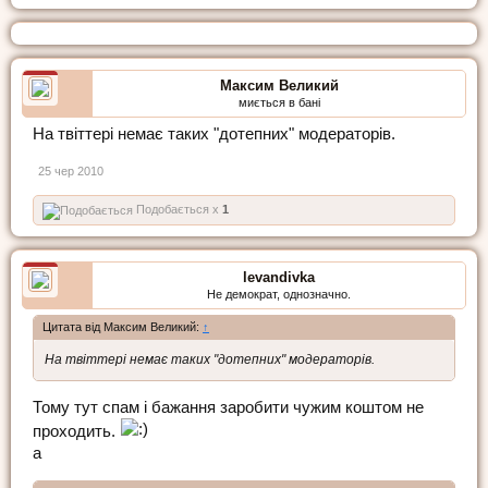
Максим Великий
миється в бані
На твіттері немає таких "дотепних" модераторів.
25 чер 2010
Подобається x
1
levandivka
Не демократ, однозначно.
Цитата від Максим Великий:
↑
На твіттері немає таких "дотепних" модераторів.
Тому тут спам і бажання заробити чужим коштом не
проходить.
а