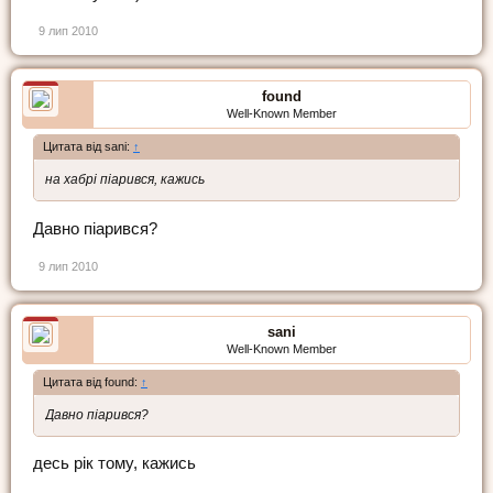
9 лип 2010
found
Well-Known Member
Цитата від sani:
↑
на хабрі піарився, кажись
Давно піарився?
9 лип 2010
sani
Well-Known Member
Цитата від found:
↑
Давно піарився?
десь рік тому, кажись