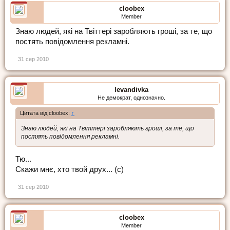
cloobex
Member
Знаю людей, які на Твіттері заробляють гроші, за те, що
постять повідомлення рекламні.
31 сер 2010
levandivka
Не демократ, однозначно.
Цитата від cloobex:
↑
Знаю людей, які на Твіттері заробляють гроші, за те, що
постять повідомлення рекламні.
Тю...
Скажи мнє, хто твой друх... (с)
31 сер 2010
cloobex
Member