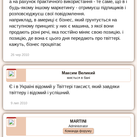
а на рахунок практичного використання - те саме, що в і
будь-якому іншому маркетингу - отримуєш підпищиків і
розповсюджуєш свої повідомлення.
наприклад, в америці є бізнес, який грунтується на
наступному принципі: у них є машина, з якої вони
продають різні речі, яка постійно міняє свою позицію. і
позицію, де вона є цього дня передають про твіттері.
кажуть, бізнес процвітає
26 чер 2010
Максим Великий
миється в бані
Є і в Україні відомий у Твіттері таксист, який завдяки
твіттеру і відомий і успішний.
9 лип 2010
MARTINI
Administrator
Команда форуму