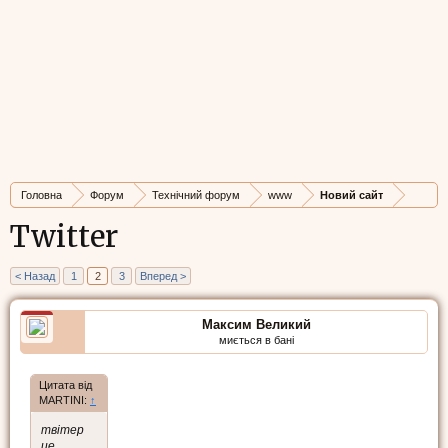
Головна
Форум
Технічний форум
www
Новий сайт
Twitter
< Назад
1
2
3
Вперед >
Максим Великий
миється в бані
Цитата від
MARTINI:
↑
твітер
це