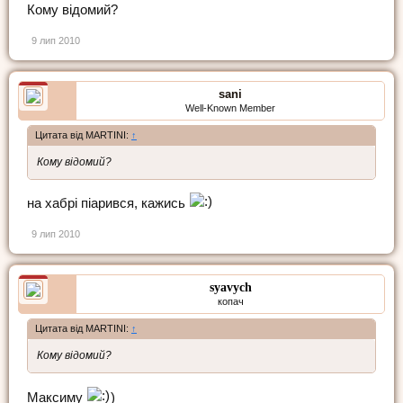
Кому відомий?
9 лип 2010
sani
Well-Known Member
Цитата від MARTINI:
↑
Кому відомий?
на хабрі піарився, кажись
9 лип 2010
syavych
копач
Цитата від MARTINI:
↑
Кому відомий?
Максиму
)