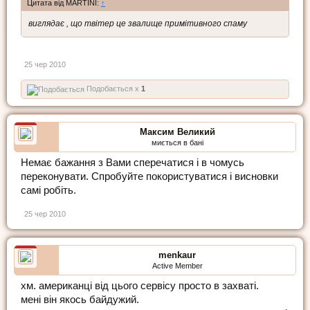
Цитата від MARTINI:
↑
виглядає , що твітер це звалище примітивного спаму
25 чер 2010
Подобається x
1
Максим Великий
миється в бані
Немає бажання з Вами сперечатися і в чомусь
переконувати. Спробуйте покористуватися і висновки
самі робіть.
25 чер 2010
menkaur
Active Member
хм. американці від цього сервісу просто в захваті.
мені він якось байдужий.