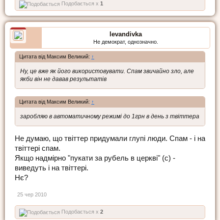
Подобається x
1
levandivka
Не демократ, однозначно.
Цитата від Максим Великий:
↑
Ну, це вже як його використовувати. Спам звичайно зло, але
якби він не давав результатів
Цитата від Максим Великий:
↑
заробляю в автоматичному режимі до 1грн в день з твіттера
Не думаю, що твіттер придумали глупі люди. Спам - і на
твіттері спам.
Якщо надмірно "пукати за рубель в церкві" (с) -
виведуть і на твіттері.
Нє?
25 чер 2010
Подобається x
2