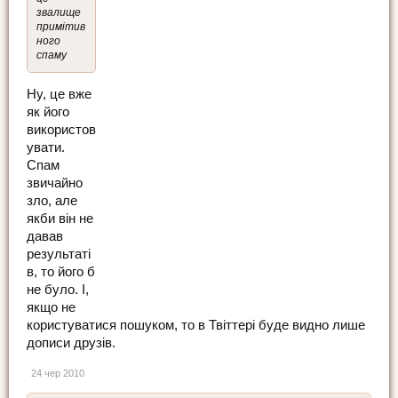
звалище
примітив
ного
спаму
Ну, це вже
як його
використов
увати.
Спам
звичайно
зло, але
якби він не
давав
результаті
в, то його б
не було. І,
якщо не
користуватися пошуком, то в Твіттері буде видно лише
дописи друзів.
24 чер 2010