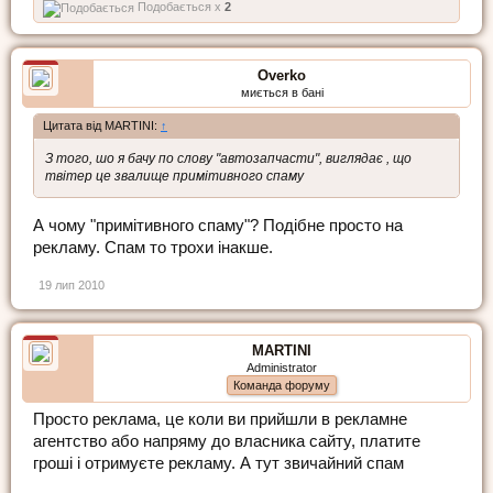
Подобається x
2
Overko
миється в бані
Цитата від MARTINI:
↑
З того, шо я бачу по слову "автозапчасти", виглядає , що
твітер це звалище примітивного спаму
А чому "примітивного спаму"? Подібне просто на
рекламу. Спам то трохи інакше.
19 лип 2010
MARTINI
Administrator
Команда форуму
Просто реклама, це коли ви прийшли в рекламне
агентство або напряму до власника сайту, платите
гроші і отримуєте рекламу. А тут звичайний спам