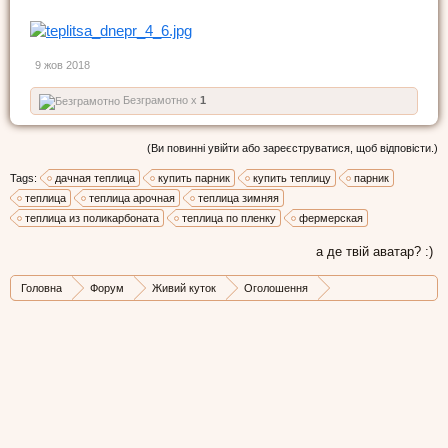
9 жов 2018
Безграмотно x
1
(Ви повинні увійти або зареєструватися, щоб відповісти.)
Tags:
дачная теплица
купить парник
купить теплицу
парник
теплица
теплица арочная
теплица зимняя
теплица из поликарбоната
теплица по пленку
фермерская
а де твій аватар? :)
Головна
Форум
Живий куток
Оголошення
Нерухомість та будівництво