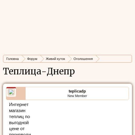
Головна
Форум
Живий куток
Оголошення
Нерухомість та будівництво
Теплица-Днепр
teplicadp
New Member
Интернет
магазин
теплиц по
выгодной
цене от
производи