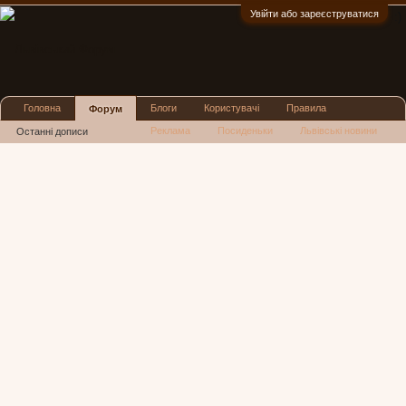
Увійти або зареєструватися
:)
Головна
Блоги
Користувачі
Правила
Форум
Реклама
Посиденьки
Львівські новини
Останні дописи