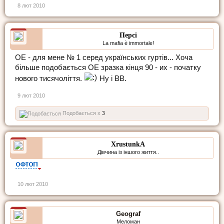
8 лют 2010
Персі
La mafia è immortale!
ОЕ - для мене № 1 серед українських гуртів... Хоча
більше подобається ОЕ зразка кінця 90 - их - початку
нового тисячоліття.
Ну і ВВ.
9 лют 2010
Подобається x
3
XrustunkA
Дівчина із іншого життя..
10 лют 2010
Geograf
Меломан