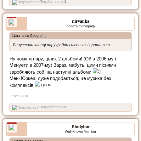
Подобається x
1
nirvanka
просто фотограф
Цитата від Geograf:
↑
Випустили хлопці пару файних пісеньок і принишкли
Ну чому ж пару, цілих 2 альбоми! (Ой в 2006-му і
Менуети в 2007-му) Зараз, мабуть, цими піснями
заробляють собі на наступні альбоми
Мені Юркеш дуже подобається, це музика без
комплексів
7 бер 2010
Подобається x
2
Khotybor
Well-Known Member