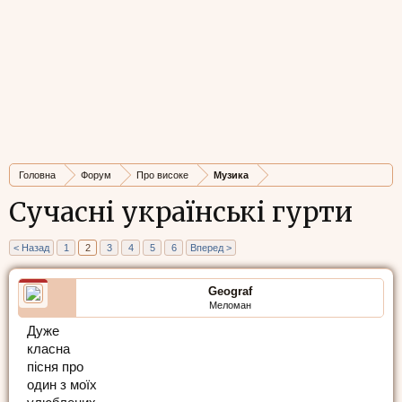
Головна
Форум
Про високе
Музика
Сучасні українські гурти
< Назад
1
2
3
4
5
6
Вперед >
Geograf
Меломан
Дуже
класна
пісня про
один з моїх