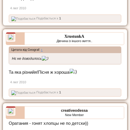
4 лют 2010
Подобається x
1
XrustunkA
Дівчина із іншого життя..
Цитата від Geograf:
↑
Нє не доводилось
Та яка різнийя!Пісня ж хороша
4 лют 2010
Подобається x
1
creativeodessa
New Member
Оратания - гонят хлопцы не по детски))