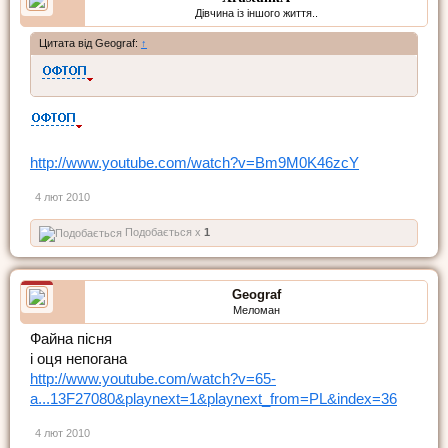
Дівчина із іншого життя..
Цитата від Geograf:
↑
http://www.youtube.com/watch?v=Bm9M0K46zcY
4 лют 2010
Подобається x
1
Geograf
Меломан
Файна пісня
і оця непогана
http://www.youtube.com/watch?v=65-
a...13F27080&playnext=1&playnext_from=PL&index=36
4 лют 2010