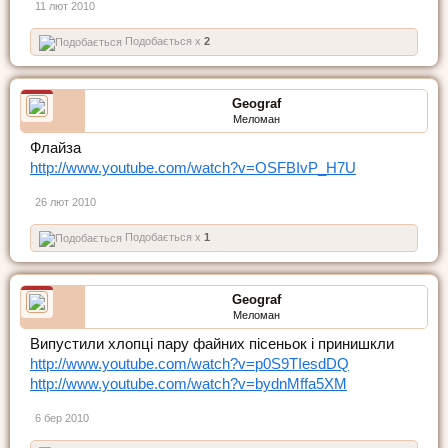
11 лют 2010
Подобається x
2
Geograf
Меломан
Флайза
http://www.youtube.com/watch?v=OSFBIvP_H7U
26 лют 2010
Подобається x
1
Geograf
Меломан
Випустили хлопці пару файних пісеньок і принишкли
http://www.youtube.com/watch?v=p0S9TIesdDQ
http://www.youtube.com/watch?v=bydnMffa5XM
6 бер 2010