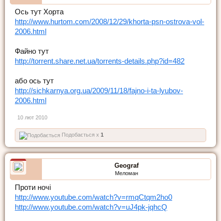
Ось тут Хорта
http://www.hurtom.com/2008/12/29/khorta-psn-ostrova-vol-
2006.html
Файно тут
http://torrent.share.net.ua/torrents-details.php?id=482
або ось тут
http://sichkarnya.org.ua/2009/11/18/fajno-i-ta-lyubov-
2006.html
10 лют 2010
Подобається x
1
Geograf
Меломан
Проти ночі
http://www.youtube.com/watch?v=rmqCtqm2ho0
http://www.youtube.com/watch?v=uJ4pk-jqhcQ