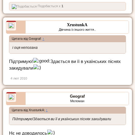
Подобається x
1
XrustunkA
Дівчина із іншого життя..
Цитата від Geograf:
↑
і оця непогана
Підтримую!
Здається ви її в укаїнських піснях
закидували
4 лют 2010
Geograf
Меломан
Цитата від XrustunkA:
↑
Підтримую!Здається ви її в укаїнських піснях закидували
Нє не доводилось