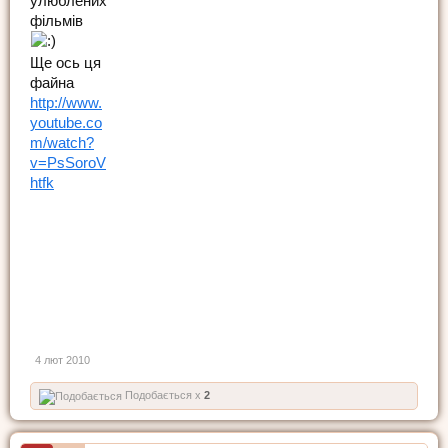
улюблених
фільмів
Ще ось ця
файна
http://www.
youtube.co
m/watch?
v=PsSoroV
htfk
4 лют 2010
Подобається x
2