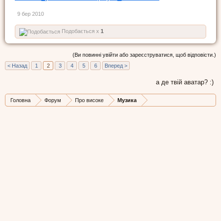
9 бер 2010
Подобається x
1
(Ви повинні увійти або зареєструватися, щоб відповісти.)
< Назад
1
2
3
4
5
6
Вперед >
а де твій аватар? :)
Головна
Форум
Про високе
Музика