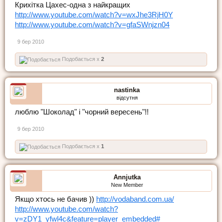
Крихітка Цахес-одна з найкращих
http://www.youtube.com/watch?v=wxJhe3RjH0Y
http://www.youtube.com/watch?v=gfaSWnjzn04
9 бер 2010
Подобається x
2
nastinka
відсутня
люблю "Шоколад" і "чорний вересень"!!
9 бер 2010
Подобається x
1
Annjutka
New Member
Якщо хтось не бачив ))
http://vodaband.com.ua/
http://www.youtube.com/watch?
v=zDY1_yfwl4c&feature=player_embedded#