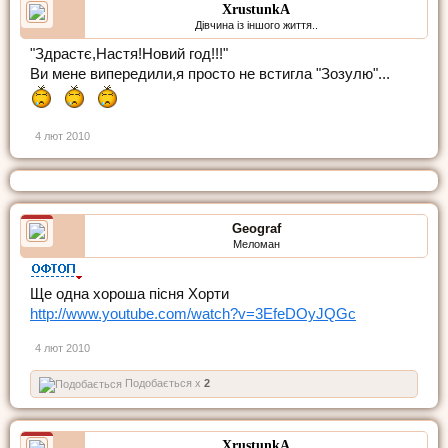
XrustunkA
Дівчина із іншого життя..
"Здрастє,Настя!Новий год!!!"
Ви мене випередили,я просто не встигла "Зозулю"...
4 лют 2010
Geograf
Меломан
Ще одна хороша пісня Хорти
http://www.youtube.com/watch?v=3EfeDOyJQGc
4 лют 2010
Подобається x
2
XrustunkA