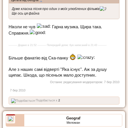
Цитата від Geograf:
↑
Дуже класна пісня про один з моїх улюблених фільмів
Ще ось ця файна
Ніколи не чув
Гарна музика. Щира така.
Справжня.
---------- Додано в 21:52 ---------- Попередній допис був написаний в 21:43 ----------
Більше фанатію від Ска-панку
Але з наших самі відверті "Яка існує". Аж за душу
щипає. Шкода, що пісеньок мало доступних.
Останнє редагування модератором:
7 бер 2010
7 бер 2010
Подобається x
2
Geograf
Меломан