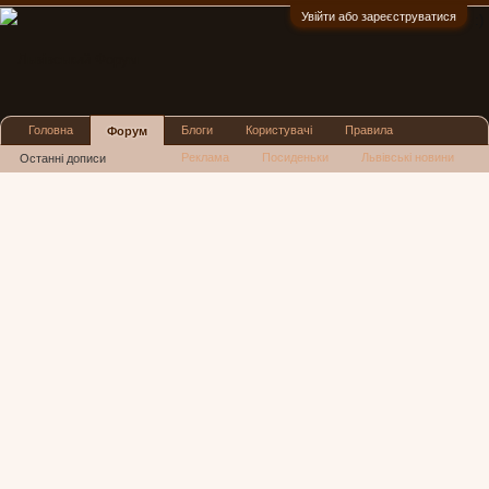
Увійти або зареєструватися
:)
Головна
Блоги
Користувачі
Правила
Форум
Реклама
Посиденьки
Львівські новини
Останні дописи