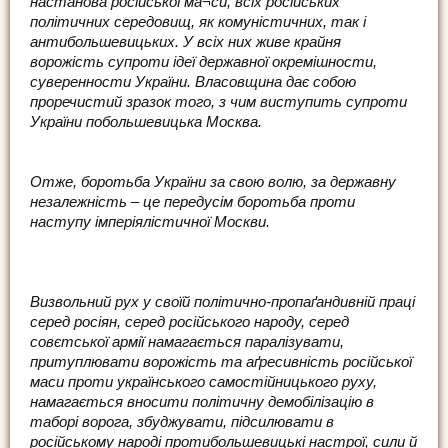
настанова російської ма¬си, всіх російських
політичних середовищ, як комуністичних, так і
антибольшевицьких. У всіх них живе крайня
ворожість супроти ідеї державної окремішности,
суверенности України. Власовщина дає собою
проречистий зразок того, з чим виступить супроти
України побольшевицька Москва.
Отже, боротьба України за свою волю, за державну
незалежність – це передусім боротьба проти
наступу імперіялістичної Москви.
Визвольний рух у своїй політично-пропаґандивній праці
серед росіян, серед російського народу, серед
совєтської армії намагається паралізувати,
притуплювати ворожість та аґресивність російської
маси проти українського самостійницького руху,
намагається вносити політичну демобілізацію в
таборі ворога, збуджувати, підсилювати в
російському народі протибольшевицькі настрої, сили й