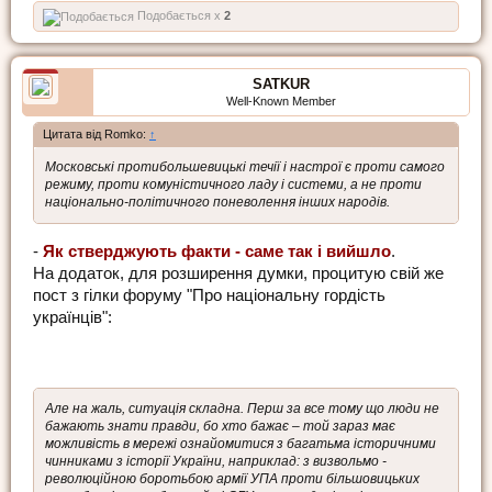
Подобається x
2
SATKUR
Well-Known Member
Цитата від Romko:
↑
Московські протибольшевицькі течії і настрої є проти самого
режиму, проти комуністичного ладу і системи, а не проти
національно-політичного поневолення інших народів.
-
Як стверджують факти - саме так і вийшло
.
На додаток, для розширення думки, процитую свій же
пост з гілки форуму "Про національну гордість
українців":
Але на жаль, ситуація складна. Перш за все тому що люди не
бажають знати правди, бо хто бажає – той зараз має
можливість в мережі ознайомитися з багатьма історичними
чинниками з історії України, наприклад: з визвольмо -
революційною боротьбою армії УПА проти більшовицьких