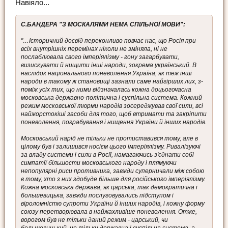
Навіяло...
C.БАНДЕРА "З МОСКАЛЯМИ НЕМА СПІЛЬНОЇ МОВИ":
"…Історичний досвід переконливо повчає нас, що Росія при
всіх внутрішніх перемінах ніколи не зміняла, ні не
послаблювала свого імперіялізму - гону загарбувати,
визискувати й нищити інші народи, зокрема український. В
наслідок національного поневолення Україна, як теж інші
народи в такому ж становищі зазнали саме найгірших лих, з-
поміж усіх тих, що ними відзначалась кожна доцьогочасна
московська державно-політична і суспільна система. Кожний
режим московської тюрми народів зосереджував свої сили, всі
найжорстокіші засоби для того, щоб втримати та закріпити
поневолення, пограбування і нищення України й інших народів.
Московський нарід не тільки не протиставився тому, але в
цілому був і залишився носієм цього імперіялізму. Ривалізуючі
за владу системи і сили в Росії, намагаючись з'єднати собі
симпатії більшости московського народу і плямуючи
непопулярні риси противника, завжди суперничали між собою
в тому, хто з них здобуде більше для російського імперіялізму.
Кожна московська держава, як царська, так демократична і
большевицька, завжди послуговувались підступом і
віроломністю супроти України й інших народів, і кожну форму
союзу перетворювала в найжахливіше поневолення. Отже,
ворогом був не тільки даний режим - царський, чи