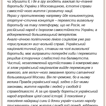
чи здушити її, і де в гру входять важливі пи¬тання
боротьби України з Московщиною, істотні справи
самостій¬ного життя і розвитку нації.
Якраз у протилежному напрямку йде коньюнктурна,
опортуні¬стична концепція – перевести визвольну
боротьбу на таку плятформу, що не Росія, не
російський народ є Ізорогом самостійности України, а
відокремлений большевицький імперіялізм.
Анало¬гічною політичною лінією соціялізм уже раз
«прислужився» виз¬вольній справі. Український
націоналістичний рух, ставши на чолі визвольної
боротьби, має виправити попередні хиби і перемогти
рецидив історичних слабостей та баламутств.
Чистий, незаплямлений крутійствами й компромісами
зі злом український націоналізм вийде переможцем з
важкого, але велич¬ного змагання проти сатанічної
большевицької Москви. Він пе¬реможе, бо в ньому
велика Правда української нації, згідно з Бо¬жими
законами, життя народів і людей у свободі й
справедливості. А за цю правду бореться український
народ впродовж цілої своєї історії. З покоління у
покоління найкращі сини й дочки україн¬ського народу
присвячують своє життя службі тій правді, віддають