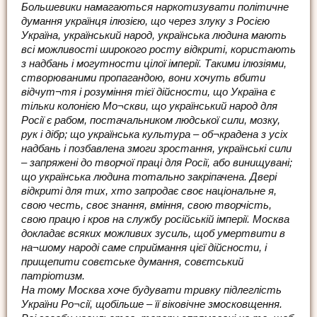
Большевики намагаються наркотизувати політичне
думання українця ілюзією, що через злуку з Росією
Україна, український народ, українська людина мають
всі можливості широкого росту відкриті, користають
з надбань і могутности цілої імперії. Такими ілюзіями,
створюваними пропагандою, вони хочуть вбити
відчут¬тя і розуміння тієї дійсности, що Україна є
тільки колонією Мо¬скви, що український народ для
Росії є рабом, постачальником людської сили, мозку,
рук і дібр; що українська культура – об¬крадена з усіх
надбань і позбавлена змоги зростання, українські сили
– запряжені до творчої праці для Росії, або винищувані;
що українська людина тотально закріпачена. Двері
відкриті для тих, хто запродає своє національне я,
свою честь, своє знання, вміння, свою творчість,
свою працю і кров на службу російській імперії. Москва
докладає всяких можливих зусиль, щоб умертвити в
на¬шому народі саме сприймання цієї дійсности, і
прищепити совєтське думання, совєтський
патріотизм.
На тому Москва хоче будувати тривку підлеглість
України Ро¬сії, щобільше – її віковічне змосковщення.