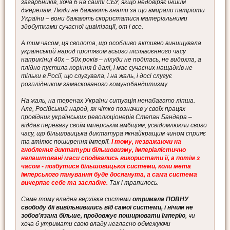
загарбників, хоча б на сайті СБУ, якщо недовіряє іншим
джерелам. Люди не бажають знати за що вмирали патріоти
України – вони бажають скористатися матеріальними
здобутками сучасної цивілізації, от і все.
А тим часом, ця сволота, що особливо активно винищувала
український народ протягом всього післявоєнного часу
наприкінці 40х – 50х років – нікуди не поділась, не видохла, а
плідно пустила коріння й далі, і має сучасних нащадків не
тільки в Росії, що слугувала, і на жаль, і досі слугує
розплідником замаскованого комунобандитизму.
На жаль, на теренах України ситуація ненабагато ліпша.
Але, Російський народ, як чітко позначив у своїх працях
провідник українських революціонерів Степан Бандера –
віддав перевагу своїм імперськім амбіціям, усвідомлюючи свого
часу, що більшовицька диктатура якнайкращим чином сприяє
та втілює поширення Імперії.
І тому, незважаючи на
гноблення диктатури більшовизму, імперіалістично
налаштовані маси сподівались використати її, а потім з
часом - позбутися більшовицької системи, коли мета
імперського панування буде досягнута, а сама система
вичерпає себе та заслабне.
Так і трапилось.
Саме тому владна верхівка системи
отримала ПОВНУ
свободу дії вивільнившись від самої системи, і нічим не
зобов’язана більше, продовжує поширювати Імперію
, чи
хоча б утримати свою владу негласно обмежуючи