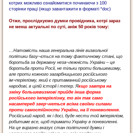
котрих можливо ознайомитися починаючи з 100
сторінки праці (якщо завантажити в форматі *doc)
Отже, прослідкуємо думки провідника, котрі зараз
не менш актуальні по суті, аніж 50 років тому:
…Натомість наша генеральна лінія визвольної
політики базу¬ється на тому фактичному стані, що
боротьба за державну неза¬лежність України – це
боротьба проти Росії, не тільки проти большевизму,
але проти кожного загарбницького російського
ім¬періялізму, який є притаманний російському
народові, в цілій історії і тепер. Я
кщо завтра на
зміну большевизмові прийде інша форма
російського імперіялізму, то він так само
насамперед звер¬неться всіма своїми силами
проти самостійности України, на її поневолення.
Російський народ, як і досі, буде нести той імперіялізм,
робитиме все, щоб тримати Україну в поневоленні.
На це виразно вказує стан політичної думки і