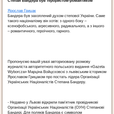
Степан Бандера був терористом-романтиком
Ярослав Грицак
Бандера був захоплений духом степової України. Саме
такого націоналізму він хотів: з одного боку –
ксенофобського, агресивного, радикального, а з іншого
– романтичного, героїчного, гарного.
Пропонуємо вашій увазі авторизовану розмову
журналіста авторитетного польського видання «Gazeta
Wyborcza» Марціна Войцєховскі з львівським істориком
Ярославом Грицаком про постать лідера Організації
Українських Націоналістів Степана Бандеру.
- Недавно у Львові відкрили пам'ятник провідникові
Організації Українських Націоналістів (ОУН) Степанові
Бандері. Для поляків Бандера є символом