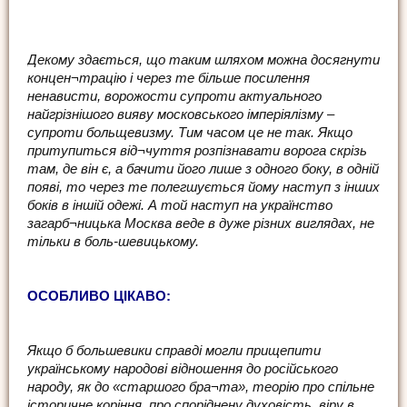
Декому здається, що таким шляхом можна досягнути
концен¬трацію і через те більше посилення
ненависти, ворожости супроти актуального
найгрізнішого вияву московського імперіялізму –
супроти больщевизму. Тим часом це не так. Якщо
притупиться від¬чуття розпізнавати ворога скрізь
там, де він є, а бачити його лише з одного боку, в одній
появі, то через те полегшується йому наступ з інших
боків в іншій одежі. А той наступ на українство
загарб¬ницька Москва веде в дуже різних виглядах, не
тільки в боль-шевицькому.
ОСОБЛИВО ЦІКАВО:
Якщо б большевики справді могли прищепити
українському народові відношення до російського
народу, як до «старшого бра¬та», теорію про спільне
історичне коріння, про споріднену духовість, віру в