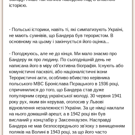
історією.
- Польські історики, навіть ті, які симпатизують Україні,
не мають сумнівів, що Бандера був терористом. В
основному на цьому і закінчується його оцінка...
- Погоджуюсь, але не до кінця. Ми мало знаємо про
Бандеру як про людину. По сьогоднішній день не
написана його в міру об'єктивна біографія. Існують або
комуністичні пасквілі, або націоналістичні ікони
Терористичні акти, особливо вбивство керівника
польського МВС Броніслава Пєрацького в 1936 році,
спричинилися до того, що Бандера став дуже
популярним серед української молоді. 30 червня 1941
року рух, яким він керував, оголосив у Львові
відновлення незалежності України. За це німці наклали
на нього домашній арешт, а в 1942 році він був
висланий у концтабір у Заксенхаузен. Насправді
Бандера не мав безпосереднього зв'язку з винищенням
поляків на Волині в 1943 році, за що його часто