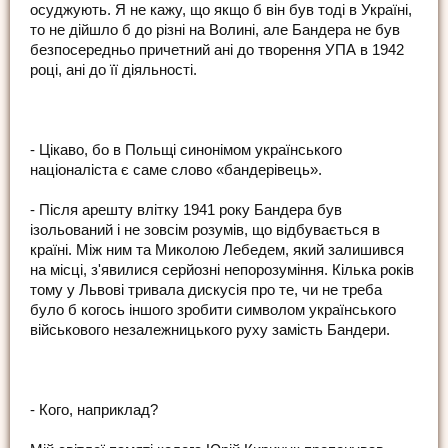
осуджують. Я не кажу, що якщо б він був тоді в Україні,
то не дійшло б до різні на Волині, але Бандера не був
безпосередньо причетний ані до творення УПА в 1942
році, ані до її діяльності.
- Цікаво, бо в Польщі синонімом українського
націоналіста є саме слово «бандерівець».
- Після арешту влітку 1941 року Бандера був
ізольований і не зовсім розумів, що відбувається в
країні. Між ним та Миколою Лебедем, який залишився
на місці, з'явилися серйозні непорозуміння. Кілька років
тому у Львові тривала дискусія про те, чи не треба
було б когось іншого зробити символом українського
військового незалежницького руху замість Бандери.
- Кого, наприклад?