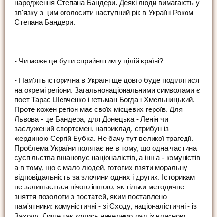
народження Степана Бандери. Деякі люди вимагають у
зв'язку з цим оголосити наступний рік в Україні Роком
Степана Бандери.
- Чи може це бути сприйнятим у цілій країні?
- Пам'ять історична в Україні ще довго буде поділятися
на окремі регіони. Загальнонаціональними символами є
поет Тарас Шевченко і гетьман Богдан Хмельницький.
Проте кожен регіон має своїх місцевих героїв. Для
Львова - це Бандера, для Донецька - Ленін чи
заслужений спортсмен, наприклад, стрибун із
жердиною Сергій Бубка. Не бачу тут великої трагедії.
Проблема України полягає не в тому, що одна частина
суспільства вшановує націоналістів, а інша - комуністів,
а в тому, що є мало людей, готових взяти моральну
відповідальність за злочини одних і других. Історикам
не залишається нічого іншого, як тільки методичне
зняття позолоти з постатей, яким поставлено
пам'ятники: комуністичні - зі Сходу, націоналістичні - із
Заходу. Лише так колись наведемо лад із власною