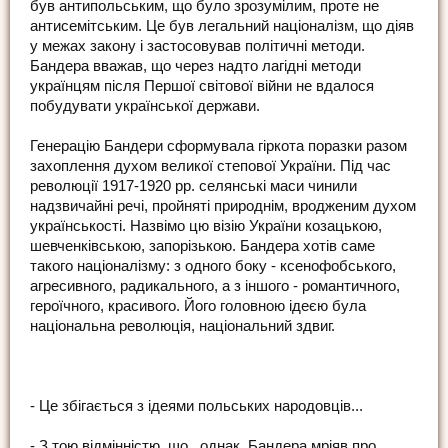
був антипольським, що було зрозумілим, проте не
антисемітським. Це був легальний націоналізм, що діяв
у межах закону і застосовував політичні методи.
Бандера вважав, що через надто лагідні методи
українцям після Першої світової війни не вдалося
побудувати української держави.
Генерацію Бандери сформувала гіркота поразки разом
захоплення духом великої степової України. Під час
революції 1917-1920 рр. селянські маси чинили
надзвичайні речі, пройняті природнім, вродженим духом
українськості. Назвімо цю візію України козацькою,
шевченківською, запорізькою. Бандера хотів саме
такого націоналізму: з одного боку - ксенофобського,
агресивного, радикального, а з іншого - романтичного,
героїчного, красивого. Його головною ідеєю була
національна революція, національний здвиг.
- Це збігається з ідеями польських народовців...
- З тою відмінністю, що , однак, Бандера мріяв про