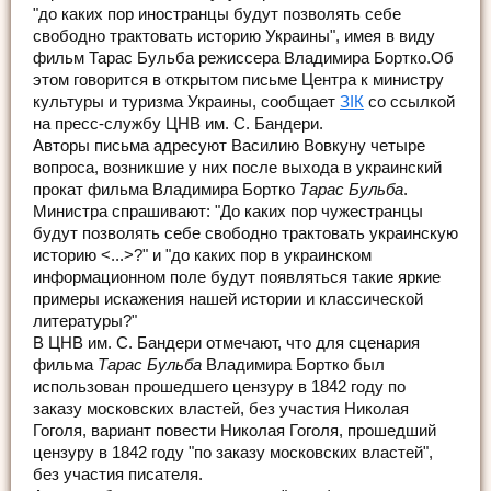
"до каких пор иностранцы будут позволять себе
свободно трактовать историю Украины", имея в виду
фильм Тарас Бульба режиссера Владимира Бортко.Об
этом говорится в открытом письме Центра к министру
культуры и туризма Украины, сообщает
ЗІК
со ссылкой
на пресс-службу ЦНВ им. С. Бандери.
Авторы письма адресуют Василию Вовкуну четыре
вопроса, возникшие у них после выхода в украинский
прокат фильма Владимира Бортко
Тарас Бульба
.
Министра спрашивают: "До каких пор чужестранцы
будут позволять себе свободно трактовать украинскую
историю <...>?" и "до каких пор в украинском
информационном поле будут появляться такие яркие
примеры искажения нашей истории и классической
литературы?"
В ЦНВ им. С. Бандери отмечают, что для сценария
фильма
Тарас Бульба
Владимира Бортко был
использован прошедшего цензуру в 1842 году по
заказу московских властей, без участия Николая
Гоголя, вариант повести Николая Гоголя, прошедший
цензуру в 1842 году "по заказу московских властей",
без участия писателя.