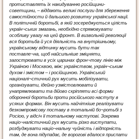
протиставлять їх накидуванню російщини-
советщини, – віддають великі послуги для збереження
самостійности й дальшого розвитку української нації.
В політичній боротьбі, в якій зосереджується цілість
україн¬ських змагань, необхідно спрямовувати
особливу увагу на цей фронт. В визвольній революції
вся боротьба й уся діяльність на внутрішньому,
українському відтинку мусить бути так
поставле¬на, щоб найсильніше зміцняти,
загострювати в усіх царинах фрон¬тову лінію між
Україною і Москвою, між: українством, україн¬ським
духом і змістом – і російщиною. Український
націоналі¬стичний рух мусить мобілізувати,
організувати, ідейно узмістовлювати й
унапрямлювати та дійово скріпляти всі форми
оборонної боротьби проти російського наступу в
усяких формах. Він мусить найчіткіше реалізувати
безкомпромісову поставу в тотальній бо¬ротьбі з
Росією, у відсіч її тотальному наступові. Зокрема
націо¬налістичний рух мусить різко виступати,
розбуджувати націо¬нальну чуйність і відпорність
там, де вона підупадає, де ворогові вдалося приспати