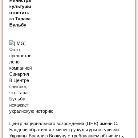
министра
культуры
ответить
за Тараса
Бульбу
Фото
предостав
лено
компанией
Синергия
В Центре
считают,
что Тарас
Бульба
искажает
украинскую историю
Центр национального возрождения (ЦНВ) имени С.
Бандери обратился к министру культуры и туризма
Украины Василию Вовкуну с требованием объяснить,