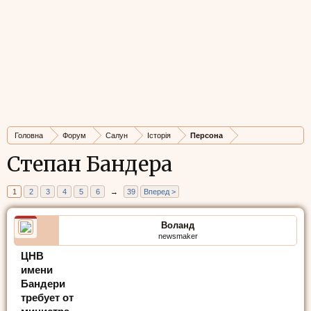
Головна
Форум
Салун
Історія
Персона
Степан Бандера
1
2
3
4
5
6
→
39
Вперед >
Воланд
newsmaker
ЦНВ
имени
Бандери
требует от