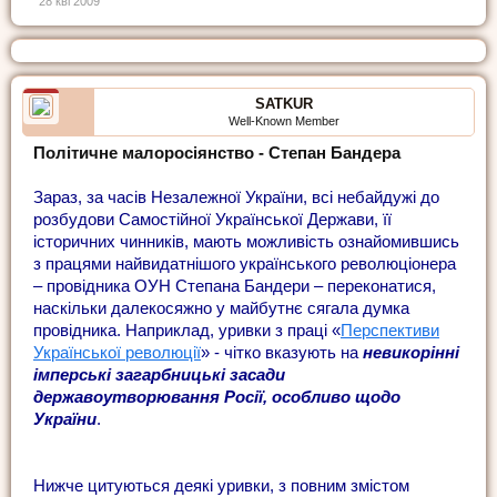
28 кві 2009
SATKUR
Well-Known Member
Політичне малоросіянство - Степан Бандера
Зараз, за часів Незалежної України, всі небайдужі до
розбудови Самостійної Української Держави, її
історичних чинників, мають можливість ознайомившись
з працями найвидатнішого українського революціонера
– провідника ОУН Степана Бандери – переконатися,
наскільки далекосяжно у майбутнє сягала думка
провідника. Наприклад, уривки з праці «
Перспективи
Української революції
» - чітко вказують на
невикорінні
імперські загарбницькі засади
державоутворювання Росії, особливо щодо
України
.
Нижче цитуються деякі уривки, з повним змістом