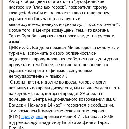
Авторы обращения считают, что "русофильские
настроения "главных героев", превратили героику
казацкой борьбы из одного из этапов становления
украинского Государства на пусть и
высокохудожественную, но рекламу... "русской земли"".
Кроме того, в Центре возмущены тем, что картина
Тарас Бульба в украинском прокате идет на русском
языке.
ЦНВ им. С. Бандери призвал Министерство культуры и
туризма "вспомнить о своих обязанностях и
поддержать продуцирование собственного культурного
продукта и, тем более, не позволять появлению в
украинском прокате фильмов озвученных
негосударственным языком".
"Ответы на эти, и другие вопросы, которые могут
возникнуть во время дискуссии, мы ожидаем услышать
на круглом столе, который пройдет 29 апреля в
помещении Центра национального возрождения им. С.
Бандери. Начало в 14 час", - говорится в сообщении.
Тем временем Коммунистическая партия Украины
(КПУ)
присудила
премию имени В.И. Ленина за 2008
год режиссеру Владимиру Бортко за фильм Тарас
Бульба.