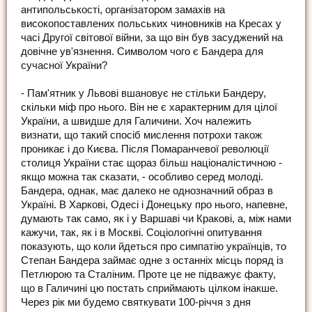
антипольськості, організатором замахів на
високопоставлених польських чиновників на Кресах у
часі Другої світової війни, за що він був засуджений на
довічне ув'язнення. Символом чого є Бандера для
сучасної України?
- Пам'ятник у Львові вшановує не стільки Бандеру,
скільки міф про нього. Він не є характерним для цілої
України, а швидше для Галичини. Хоч належить
визнати, що такий спосіб мислення потрохи також
проникає і до Києва. Після Помаранчевої революції
столиця України стає щораз більш націоналістичною -
якщо можна так сказати, - особливо серед молоді.
Бандера, однак, має далеко не однозначний образ в
Україні. В Харкові, Одесі і Донецьку про нього, напевне,
думають так само, як і у Варшаві чи Кракові, а, між нами
кажучи, так, як і в Москві. Соціологічні опитування
показують, що коли йдеться про симпатію українців, то
Степан Бандера займає одне з останніх місць поряд із
Петлюрою та Сталіним. Проте це не підважує факту,
що в Галичині цю постать сприймають цілком інакше.
Через рік ми будемо святкувати 100-річчя з дня