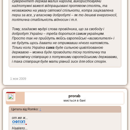
суверенітет держав малих народів, використовуючи
надпотужні важелі відпрацьовані протягом століть, та
незважаючи на увагу світової спільноти, котра зацікавлена
перш за все, у власному добробуті – як то дешеві енергоносії,
політична стабільність відносин і т.п.
Тому, згадаємо мудрі слова провідника, що за свободу і
добробут України – треба боротися самим українцям.
Просто так не прийдуть якійсь європейські «визволителі» і
не будуть щось давати не отримавши нічого натомість.
Тільки коли Україна
сама
буде сильною цивілізованою
державою – можна буде проводити тісну політичну та
економічну співпрацю з потужними європейськими державами,
і така співпраця буде мати рівний зиск для обох сторін.
1 жов 2009
prorab
миється в бані
Цитата від Romko:
↑
от же ж...
Навіяло...