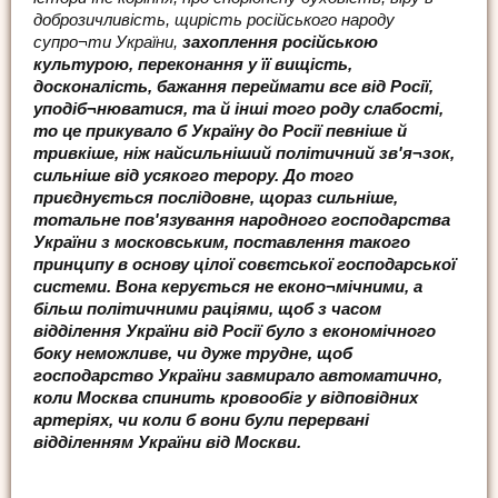
доброзичливість, щирість російського народу
супро¬ти України,
захоплення російською
культурою, переконання у її вищість,
досконалість, бажання переймати все від Росії,
уподіб¬нюватися, та й інші того роду слабості,
то це прикувало б Україну до Росії певніше й
тривкіше, ніж найсильніший політичний зв'я¬зок,
сильніше від усякого терору. До того
приєднується послідовне, щораз сильніше,
тотальне пов'язування народного господарства
України з московським, поставлення такого
принципу в основу цілої совєтської господарської
системи. Вона керується не еконо¬мічними, а
більш політичними раціями, щоб з часом
відділення України від Росії було з економічного
боку неможливе, чи дуже трудне, щоб
господарство України завмирало автоматично,
коли Москва спинить кровообіг у відповідних
артеріях, чи коли б вони були перервані
відділенням України від Москви.