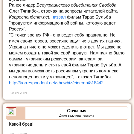
Ранее лидер
Всеукраинского объединения Свобода
Олег Тягнибок, отвечая на вопросы читателей сайта
Корреспондент.net
,
назвал
фильм Тарас Бульба
"продуктом информационной войны, которую ведет
Россия".
"С точки зрения РФ - она ведет себя правильно. Не
имея своих героев, россияне ищут их в других нациях.
Украина ничего не может сделать в ответ. Мы даже не
можем создать такой же свой продукт. Нам нужно было
самим - украинским режиссерам, актерам, за
украинские деньги снять свой фильм Тарас Бульба. А
мы дали возможность россиянам укрепить комплекс
неполноценности у украинцев", - сказал Тягнибок.
http://korrespondent.net/showbiz/cinema/818442
28 кві 2009
Степаныч
Дуже важлива персона
Какой бред!