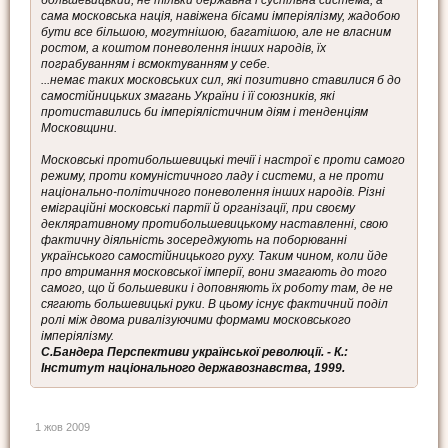
большевицький, не тільки державна і суспільна система, а
сама московська нація, навіжена бісами імперіялізму, жадобою
бути все більшою, могутнішою, багатішою, але не власним
ростом, а коштом поневолення інших народів, їх
пограбуванням і всмоктуванням у себе.
...немає таких московських сил, які позитивно ставилися б до
самостійницьких змагань України і її союзників, які
протиставились би імперіялістичним діям і тенденціям
Московщини.
Московські протибольшевицькі течії і настрої є проти самого
режиму, проти комуністичного ладу і системи, а не проти
національно-політичного поневолення інших народів. Різні
еміграційні московські партії й організації, при своєму
декляративному протибольшевицькому наставленні, свою
фактичну діяльність зосереджують на поборюванні
українського самостійницького руху. Таким чином, коли йде
про втримання московської імперії, вони змагають до того
самого, що й большевики і доповняють їх роботу там, де не
сягають большевицькі руки. В цьому існує фактичний поділ
ролі між двома ривалізуючими формами московського
імперіялізму.
С.Бандера Перспективи української революції. - К.:
Інститут національного державознавства, 1999.
1 жов 2009