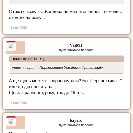
Отож i я кажу - С.Бандера не маэ нi спiльноi... нi мови...
отож вiчна йому...
1 жов 2009
VasMT
Дуже важлива персона
Цитата від SATKUR:
↑
уривки з праці «Перспективи Української революції»
А ще щось можете запропонувати? Бо "Перспектива..."
вже до дір прочитана...
Щось з раннього, року, так до 46-го...
4 жов 2009
bayard
Дуже важлива персона