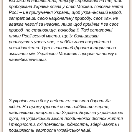
Всі засоби насильства, терору спрямовані на те, щоб
приборкана Україна лягла у стіп Москви. Головна мета
Росії – це прилучення України, щоб укра¬їнський народ,
затративши свою національну природу, своє «я», не
вважав неволі за неволю, лише щоб прийняв її за своє
природ¬не становище, полюбив її. Такі остаточні
пляни Росії всякої масти, що їх большевики
реалізують увесь час, з найбільшою впертістю і
послідовністю. Тут є головний фронт історичного
змагання між Україною і Москвою і прорив на ньому є
найнебезпечніший.
З українського боку ведеться завзята боротьба –
відсіч. На цьому фронті лягло найбільше жертв,
найцінніших творчих сил України. Борці за українського
духа, за український зміст пооди¬ноких ділянок життя
і творчости, які плекають, підносять, збері¬гають і
поширюють вартості української нації,