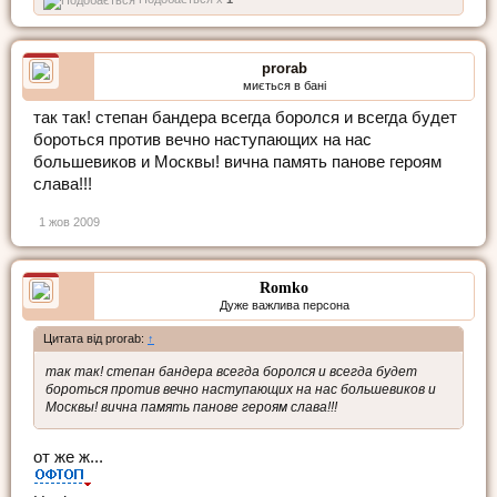
prorab
миється в бані
так так! степан бандера всегда боролся и всегда будет
бороться против вечно наступающих на нас
большевиков и Москвы! вична память панове героям
слава!!!
1 жов 2009
Romko
Дуже важлива персона
Цитата від prorab:
↑
так так! степан бандера всегда боролся и всегда будет
бороться против вечно наступающих на нас большевиков и
Москвы! вична память панове героям слава!!!
от же ж...