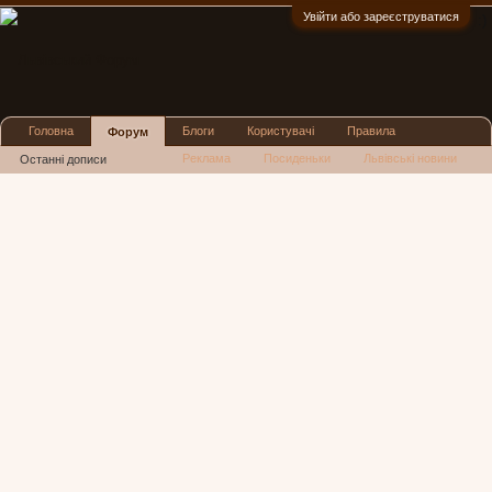
Увійти або зареєструватися
:)
Головна
Блоги
Користувачі
Правила
Форум
Реклама
Посиденьки
Львівські новини
Останні дописи