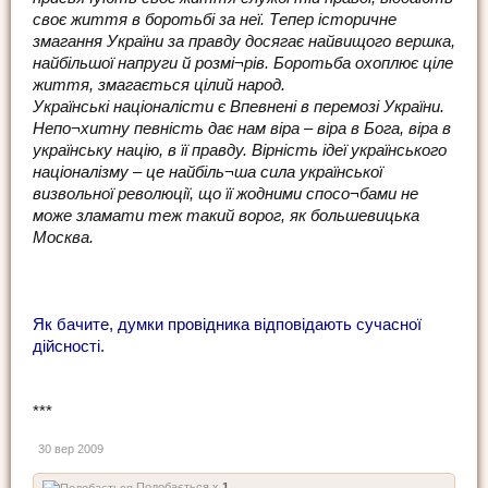
своє життя в боротьбі за неї. Тепер історичне
змагання України за правду досягає найвищого вершка,
найбільшої напруги й розмі¬рів. Боротьба охоплює ціле
життя, змагається цілий народ.
Українські націоналісти є Впевнені в перемозі України.
Непо¬хитну певність дає нам віра – віра в Бога, віра в
українську націю, в її правду. Вірність ідеї українського
націоналізму – це найбіль¬ша сила української
визвольної революції, що її жодними спосо¬бами не
може зламати теж такий ворог, як большевицька
Москва.
Як бачите, думки провідника відповідають сучасної
дійсності.
***
30 вер 2009
Подобається x
1