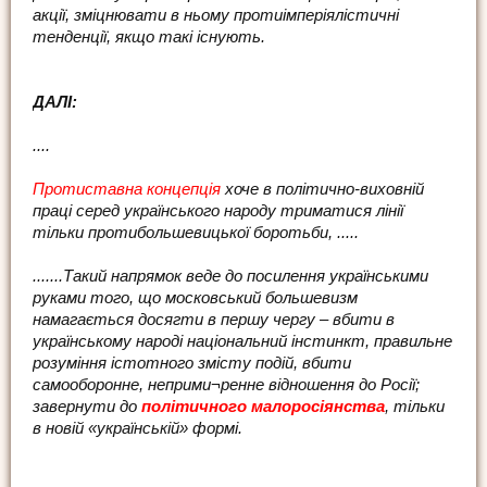
акції, зміцнювати в ньому протиімперіялістичні
тенденції, якщо такі існують.
ДАЛІ:
....
Протиставна концепція
хоче в політично-виховній
праці серед українського народу триматися лінії
тільки протибольшевицької боротьби, .....
.......Такий напрямок веде до посилення українськими
руками того, що московський большевизм
намагається досягти в першу чергу – вбити в
українському народі національний інстинкт, правильне
розуміння істотного змісту подій, вбити
самооборонне, неприми¬ренне відношення до Росії;
завернути до
політичного малоросіянства
, тільки
в новій «українській» формі.