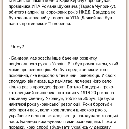
Мій світлої памяті колега Юрій Киричук пропонував
провідника УПА Романа Шухевича (Тараса Чупринку),
вбитого наприкінці сорокових років НКВД. Бандера не
був заангажований у творення УПА. Деякий час був
навіть противником її творення.
- Чому?
- Бандера мав зовсім інше бачення розвитку
національного руху в Україні. Він був романтиком, який
мріяв про революцію. Він був представником того
покоління, яке виросло в тіні війни і революції. У своїх
спогадах він писав, що пам'ятає, як через його село
кілька разів проходив фронт. Батько Бандери - греко-
католицький священик - потрапив у 1919-20 роках на
так звану «велику Україну», тобто за Збруч. Це були
найтяжчі роки української революції. Роки боротьби
всіх проти всіх, коли кров лилася широкою рікою,
українське село повстало,і все це нагадувало козацькі
часи. Бандера виховувався тими розповідями. Гіркота
поразки, крах спроб збудувати українську державу