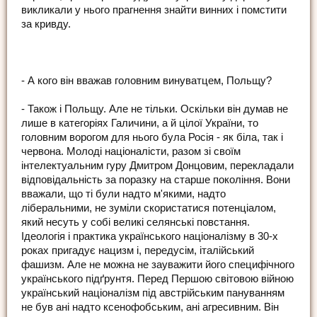
викликали у нього прагнення знайти винних і помстити
за кривду.
- А кого він вважав головним винуватцем, Польщу?
- Також і Польщу. Але не тільки. Оскільки він думав не
лише в категоріях Галичини, а й цілої України, то
головним ворогом для нього була Росія - як біла, так і
червона. Молоді націоналісти, разом зі своїм
інтелектуальним гуру Дмитром Донцовим, перекладали
відповідальність за поразку на старше покоління. Вони
вважали, що ті були надто м'якими, надто
ліберальними, не зуміли скористатися потенціалом,
який несуть у собі великі селянські повстання.
Ідеологія і практика українського націоналізму в 30-х
роках пригадує нацизм і, передусім, італійський
фашизм. Але не можна не зауважити його специфічного
українського підґрунтя. Перед Першою світовою війною
український націоналізм під австрійським пануванням
не був ані надто ксенофобським, ані агресивним. Він