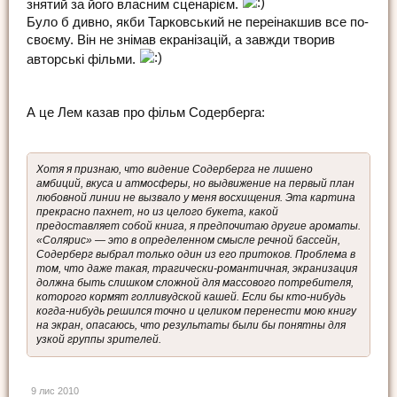
знятий за його власним сценарієм.
Було б дивно, якби Тарковський не переінакшив все по-
своєму. Він не знімав екранізацій, а завжди творив
авторські фільми.
А це Лем казав про фільм Содерберга:
Хотя я признаю, что видение Содерберга не лишено
амбиций, вкуса и атмосферы, но выдвижение на первый план
любовной линии не вызвало у меня восхищения. Эта картина
прекрасно пахнет, но из целого букета, какой
предоставляет собой книга, я предпочитаю другие ароматы.
«Солярис» — это в определенном смысле речной бассейн,
Содерберг выбрал только один из его притоков. Проблема в
том, что даже такая, трагически-романтичная, экранизация
должна быть слишком сложной для массового потребителя,
которого кормят голливудской кашей. Если бы кто-нибудь
когда-нибудь решился точно и целиком перенести мою книгу
на экран, опасаюсь, что результаты были бы понятны для
узкой группы зрителей.
9 лис 2010