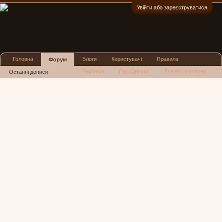
Увійти або зареєструватися
:)
Головна
Блоги
Користувачі
Правила
Форум
Реклама
Посиденьки
Львівські новини
Останні дописи