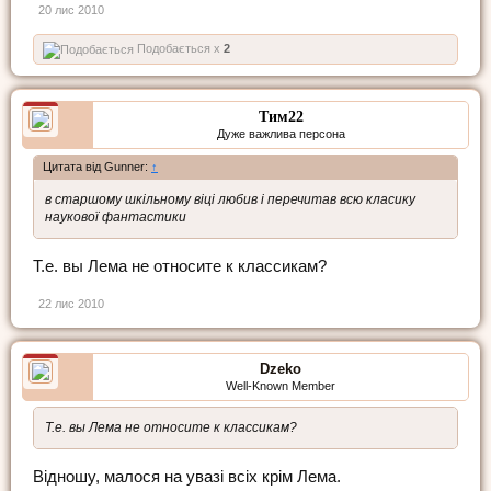
20 лис 2010
Подобається x
2
Тим22
Дуже важлива персона
Цитата від Gunner:
↑
в старшому шкільному віці любив і перечитав всю класику
наукової фантастики
Т.е. вы Лема не относите к классикам?
22 лис 2010
Dzeko
Well-Known Member
Т.е. вы Лема не относите к классикам?
Відношу, малося на увазі всіх крім Лема.