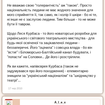
Не вважаю свою "толерантність" аж "такою". Просто
національність людини не має жодного значення для
мого сприйняття її, так само, як і колір її шкіри - бо ні те,
ні інше не є заслугою людини. Тим більше - то не може
бути її тавром.
Щодо Леся Курбаса - то його новаторські розробки для
українського і світового театрального мистецтва - для
будь-якої освіченої та зацікавленої людини -
беззаперечні. Його "оцінила" і совєцка влада - бо він
"встиг" і Біломорсько-Балтійський канал будувати, і
"попасти" на Соловки... Де його і розстріляли.
Як ви кажете, напівєврея Курбаса (також не
задумувався про його походження) - елементарно
знищили за "український націоналізм" та "шкідництво у
театрі"...
17 чер 2010
A_l_e_x