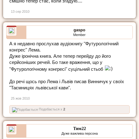
смішно тепер стає, коли згадую....
13 сер 2010
gaspo
Member
А я недавно прослухав аудіокнигу "Футурологічний
конгрес" Лема.
Дуже іронічна книга. Але тепер перейду до його
серйозніших речей. Бо таке враження, що у
"Футурологічному конгресі" суцільний стьоб
До речі щось про Лема і Львів писав Винничук у своїх
"Таємницях львівської кави".
25 жов 2010
Подобається x
2
Тим22
Дуже важлива персона