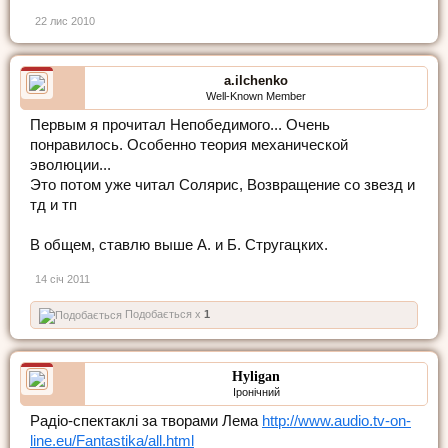
22 лис 2010
a.ilchenko
Well-Known Member
Первым я прочитал Непобедимого... Очень
понравилось. Особенно теория механической
эволюции...
Это потом уже читал Солярис, Возвращение со звезд и
тд и тп
В общем, ставлю выше А. и Б. Стругацких.
14 січ 2011
Подобається x
1
Hyligan
Іронічний
Радіо-спектаклі за творами Лема
http://www.audio.tv-on-
line.eu/Fantastika/all.html