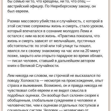
бы семью ни то, что крещены, ни то, что отец —
австрийский офицер. По Нюрнбергскому закону, он
был евреем.
Размах массового убийства и случайность, с которой в
этой системе сопряжены жизнь и смерть, стало уроком,
который впечатался в сознание молодого Лема и
остался с ним на всю жизнь. «Практика показала, что
жизнь и смерть зависят от мельчайших, пустячных
обстоятельств: по этой или той улице ты пошел,
явился ли к своему знакомому на час или на 20 минут
позже, закрыто или открыто парадное во время облав»,
— писал человек, ставший в дальнейшем автором
книги о Великой Случайности.
Лем никогда ни словом, ни строчкой не высказался по
поводу Холокоста — несмотря на происхождение, опыт
страха и выживания. Возможно, он и правда никогда не
чувствовал себя евреем и не видел смысла в
подобных оценках. Он вообще был склонен скорее к
обобщенным, глобальным суждениям о человеке и
человечестве, чем к оценкам отдельных поступков и
социальных систем. Человек — независимо от