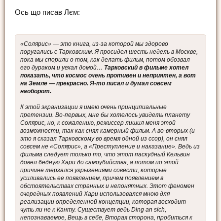
Ось що писав Лєм:
«Солярис» — это книга, из-за которой мы здорово
поругались с Тарковским. Я просидел шесть недель в Москве,
пока мы спорили о том, как делать фильм, потом обозвал
его дураком и уехал домой…
Тарковский в фильме хотел
показать, что космос очень противен и неприятен, а вот
на Земле — прекрасно. Я-то писал и думал совсем
наоборот.
К этой экранизации я имею очень принципиальные
претензии. Во-первых, мне бы хотелось увидеть планету
Солярис, но, к сожалению, режиссер лишил меня этой
возможности, так как снял камерный фильм. А во-вторых (и
это я сказал Тарковскому во время одной из ссор), он снял
совсем не «Солярис», а «Преступление и наказание». Ведь из
фильма следует только то, что этот паскудный Кельвин
довел бедную Хари до самоубийства, а потом по этой
причине терзался угрызениями совести, которые
усиливались ее появлением, причем появлением в
обстоятельствах странных и непонятных. Этот феномен
очередных появлений Хари использовался мною для
реализации определенной концепции, которая восходит
чуть ли не к Канту. Существует ведь Ding an sich,
непознаваемое, Вещь в себе, Вторая сторона, пробиться к