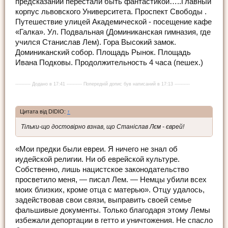
предсказаний перестали быть фантастикой…..Главный
корпус львовского Университета. Проспект Свободы .
Путешествие улицей Академической - посещение кафе
«Галка». Ул. Подвальная (Доминиканская гимназия, где
учился Станислав Лем). Гора Высокий замок.
Доминиканский собор. Площадь Рынок. Площадь
Ивана Подковы. Продолжительность 4 часа (пешех.)
---------- Додано в 17:41 ---------- Попередній допис був написаний в 17:13 ----------
Цитата від DIDIO:
↑
Тільки-що достовірно взнав, що Станіслав Лєм - єврей!
«Мои предки были евреи. Я ничего не знал об
иудейской религии. Ни об еврейской культуре.
Собственно, лишь нацистское законодательство
просветило меня, — писал Лем. — Немцы убили всех
моих близких, кроме отца с матерью». Отцу удалось,
задействовав свои связи, выправить своей семье
фальшивые документы. Только благодаря этому Лемы
избежали депортации в гетто и уничтожения. Не спасло