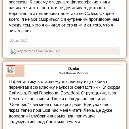
рассказы. К своему стыду, его философские книги
начинал читать, но так и не дочитывал до конца.
Вероятно, в этом виноват всё-таки не С.Лем. Скорее
всего, я не мог смириться с внутренним противоречием
между тем, чего я ожидал от его книг, и от того, что я
читал в них....
20 лис 2010
Подобається x
4
Dzeko
Well-Known Member
Я фантастику в старшому шкільному віці любив і
перечитав всю класику наукової фантастики - Кліфорда
Саймака, Гаррі Гаррісона, Бредбері, Стругацьких, а за
Лема так і не взявся. Тільки нещодавно прочитав
"Солярис" - він мене просто розірвав. Відчуваю що
якраз тепер прийшов час мені читати Лема, це дуже
дорослий і глибокий письменник, примушує
задумуватись над багатьма речами.