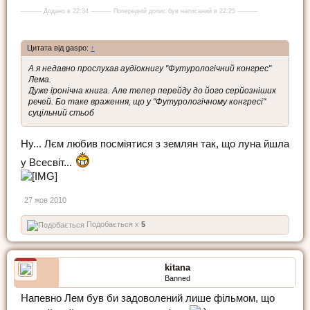
---------- Додано в 22:34 ---------- Попередній допис був написаний в 22:25 ----------
Цитата від gaspo:
↑
А я недавно прослухав аудіокнигу "Футурологічний конгрес"
Лема.
Дуже іронічна книга. Але тепер перейду до його серйозніших
речей. Бо таке враження, що у "Футурологічному конгресі"
суцільний стьоб
Ну... Лєм любив посміятися з землян так, що луна йшла
у Всесвіт...
27 жов 2010
Подобається x
5
kitana
Banned
Напевно Лем був би задоволений лише фільмом, що