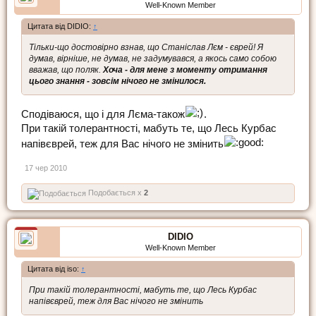
Well-Known Member
Цитата від DIDIO:
↑
Тільки-що достовірно взнав, що Станіслав Лєм - єврей! Я
думав, вірніше, не думав, не задумувався, а якось само собою
вважав, що поляк.
Хоча - для мене з моменту отримання
цього знання - зовсім нічого не змінилося.
Сподіваюся, що і для Лєма-також
.
При такій толерантності, мабуть те, що Лесь Курбас
напівєврей, теж для Вас нічого не змінить
17 чер 2010
Подобається x
2
DIDIO
Well-Known Member
Цитата від iso:
↑
При такій толерантності, мабуть те, що Лесь Курбас
напівєврей, теж для Вас нічого не змінить