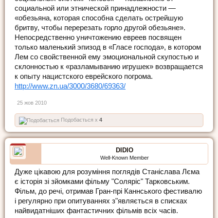
социальной или этнической принадлежности —
«обезьяна, которая способна сделать острейшую
бритву, чтобы перерезать горло другой обезьяне».
Непосредственно уничтожению евреев посвящен
только маленький эпизод в «Гласе господа», в котором
Лем со свойственной ему эмоциональной скупостью и
склонностью к «разламыванию игрушек» возвращается
к опыту нацистского еврейского погрома.
http://www.zn.ua/3000/3680/69363/
25 жов 2010
Подобається x
4
DIDIO
Well-Known Member
Дуже цікавою для розуміння поглядів Станіслава Лєма
є історія зі зйомками фільму "Соляріс" Тарковським.
Фільм, до речі, отримав Гран-прі Каннського фестивалю
і регулярно при опитуваннях з"являється в списках
найвидатніших фантастичних фільмів всіх часів.