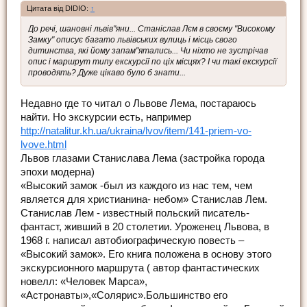
Цитата від DIDIO:
↑
До речі, шановні львів"яни... Станіслав Лєм в своєму "Високому
Замку" описує багато львівських вулиць і місць свого
дитинства, які йому запам"ятались... Чи ніхто не зустрічав
опис і маршрут типу екскурсії по ціх місцях? І чи такі екскурсії
проводять? Дуже цікаво було б знати...
Недавно где то читал о Львове Лема, постараюсь
найти. Но экскурсии есть, например
http://natalitur.kh.ua/ukraina/lvov/item/141-priem-vo-
lvove.html
Львов глазами Станислава Лема (застройка города
эпохи модерна)
«Высокий замок -был из каждого из нас тем, чем
является для христианина- небом» Станислав Лем.
Станислав Лем - известный польский писатель-
фантаст, живший в 20 столетии. Уроженец Львова, в
1968 г. написал автобиографическую повесть –
«Высокий замок». Его книга положена в основу этого
экскурсионного маршрута ( автор фантастических
новелл: «Человек Марса»,
«Астронавты»,«Солярис».Большинство его