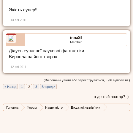
Якість супер!!!
14 січ 2011
innaSl
Member
Дідусь сучасної наукової фантастіки.
Виросла на його творах
12 кві 2011
(Ви повинні увійти або зареєструватися, щоб відповісти.)
< Назад
1
2
3
Вперед >
а де твій аватар? :)
Головна
Форум
Наше місто
Видатні львів'яни