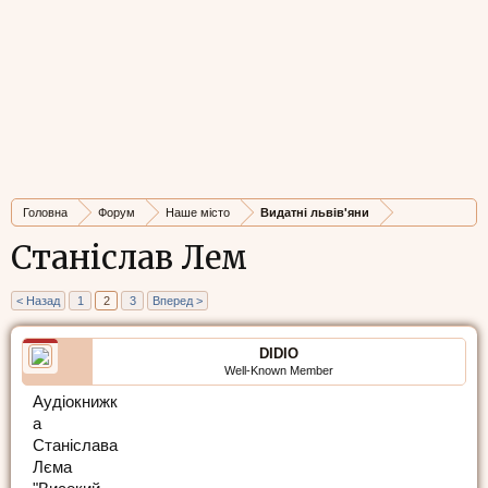
Головна
Форум
Наше місто
Видатні львів'яни
Станіслав Лем
< Назад
1
2
3
Вперед >
DIDIO
Well-Known Member
Аудіокнижк
а
Станіслава
Лєма