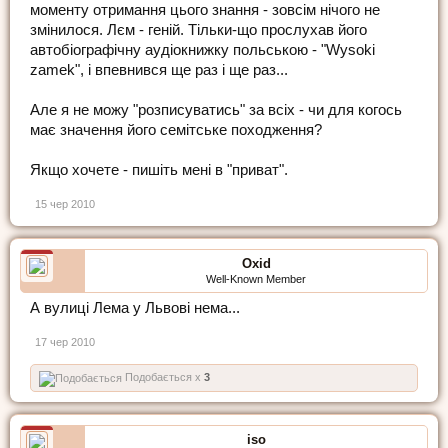
моменту отримання цього знання - зовсім нічого не
змінилося. Лєм - геній. Тільки-що прослухав його
автобіографічну аудіокнижку польською - "Wysoki
zamek", і впевнився ще раз і ще раз...
Але я не можу "розписуватись" за всіх - чи для когось
має значення його семітське походження?
Якщо хочете - пишіть мені в "приват".
15 чер 2010
Oxid
Well-Known Member
А вулиці Лема у Львові нема...
17 чер 2010
Подобається x
3
iso