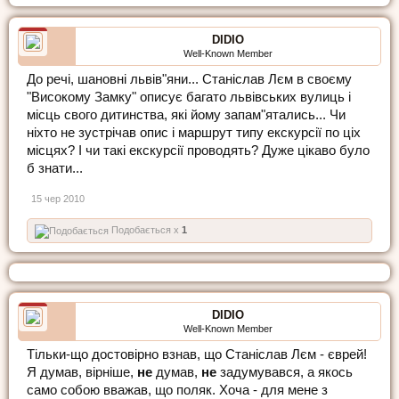
DIDIO
Well-Known Member
До речі, шановні львів"яни... Станіслав Лєм в своєму
"Високому Замку" описує багато львівських вулиць і
місць свого дитинства, які йому запам"ятались... Чи
ніхто не зустрічав опис і маршрут типу екскурсії по ціх
місцях? І чи такі екскурсії проводять? Дуже цікаво було
б знати...
15 чер 2010
Подобається x
1
DIDIO
Well-Known Member
Тільки-що достовірно взнав, що Станіслав Лєм - єврей!
Я думав, вірніше,
не
думав,
не
задумувався, а якось
само собою вважав, що поляк. Хоча - для мене з