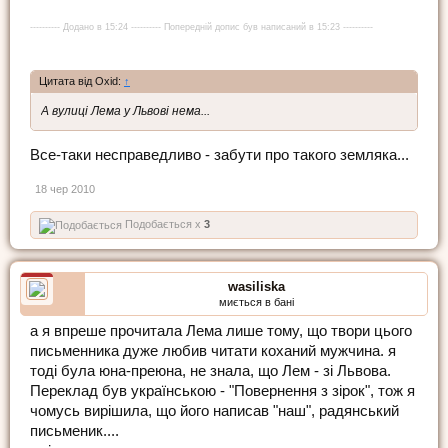
---------- Додано в 15:24 ---------- Попередній допис був написаний в 15:23 ----------
Цитата від Oxid:
↑
А вулиці Лема у Львові нема...
Все-таки несправедливо - забути про такого земляка...
18 чер 2010
Подобається x
3
wasiliska
миється в бані
а я впреше прочитала Лема лише тому, що твори цього
письменника дуже любив читати коханий мужчина. я
тоді була юна-преюна, не знала, що Лем - зі Львова.
Переклад був українською - "Повернення з зірок", тож я
чомусь вирішила, що його написав "наш", радянський
письменик....