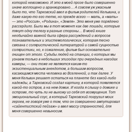
которой невозможно. И это в моей прозе было совершенно
иначе воплощено и аранжировано… А совсем уж ужасным
было то, что Тарковский ввел в фильм родителей Кельвина, и
даже какую-то его тетю, но прежде всего — мать, а «мать»
— это «Россия», «Родина», «Земля». Это меня уже порядочно
рассердило. Были мы в тот момент как две лошади, которые
тянут одну телегу в разные стороны… В моей книге
необычайно важной была сфера рассуждений и вопросов
познавательных и эпистемологических, которая тесно
связана с соляристической литературой и самой сущностью
соляристики, но, к сожалению, фильм был основательно
очищен от этого. Судьбы людей на станции, о которых мы
узнаем только в небольших эпизодах при очередных наездах
камеры, — они тоже не являются каким-то
экзистенциальным анекдотом, а большим вопросом,
касающимся места человека во Вселенной, и так далее. У
меня Кельвин решает остаться на планете без какой-либо
надежды, а Тарковский создал картину, в которой появляется
какой-то остров, а на нем домик. И когда я слышу о домике и
острове, то чуть ли не выхожу из себя от возмущения. Тот
эмоциональный соус, в который Тарковский погрузил моих
героев, не говоря уже о том, что он совершенно ампутировал
«сайентистский пейзаж» и ввел массу странностей, для
меня совершенно невыносим.