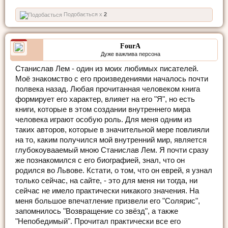
Подобається x
2
FourA
Дуже важлива персона
Станислав Лем - один из моих любимых писателей.
Моё знакомство с его произведениями началось почти
полвека назад. Любая прочитанная человеком книга
формирует его характер, влияет на его "Я", но есть
книги, которые в этом создании внутреннего мира
человека играют особую роль. Для меня одним из
таких авторов, которые в значительной мере повлияли
на то, каким получился мой внутренний мир, является
глубокоувааемый мною Станислав Лем. Я почти сразу
же познакомился с его биографией, знал, что он
родился во Львове. Кстати, о том, что он еврей, я узнал
только сейчас, на сайте, - это для меня ни тогда, ни
сейчас не имело практически никакого значения. На
меня большое впечатление призвели его "Солярис",
запомнилось "Возвращение со звёзд", а также
"Непобедимый". Прочитал практически все его