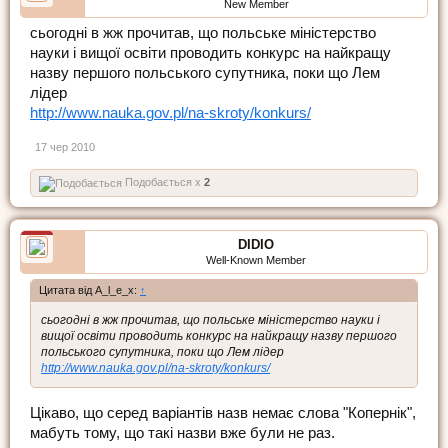
New Member
сьогодні в жж прочитав, що польське міністерство
науки і вищої освіти проводить конкурс на найкращу
назву першого польського супутника, поки що Лем
лідер
http://www.nauka.gov.pl/na-skroty/konkurs/
17 чер 2010
Подобається x
2
DIDIO
Well-Known Member
Цитата від A_l_e_x:
↑
сьогодні в жж прочитав, що польське міністерство науки і
вищої освіти проводить конкурс на найкращу назву першого
польського супутника, поки що Лем лідер
http://www.nauka.gov.pl/na-skroty/konkurs/
Цікаво, що серед варіантів назв немає слова "Копернік",
мабуть тому, що такі назви вже були не раз.