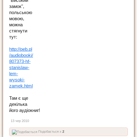
"Високий
замок",
польською
мовою,
можна
стягнути
тут:
http://peb.pl
/audiobooki/
807373-hf-
stanislaw-
lem-
wysoki-
zamek.html
Там є ще
декілька
його аудіокниг!
13 чер 2010
Подобається x
2