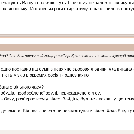
припечатують Вашу справжню суть. При чому не залежно під яку л
и під японську. Московські роги стирчатимуть наче шило із лант
удно? Это был закрытый концерт «Серебряная калоша», критикующий наш
 одно поставив під сумнів психічне здоровя людини, яка вигадала,
ність мізків в окремих росіян - однозначно.
агато вільного часу?
обудів, необробленої землі, невисадженого лісу.
 - бачу, розбираєтеся у відео. Зайдіть, будьте ласкаві, у цю тем
 допомога. Від вас - всього лише змонтувати відео. Хоча б ну трі