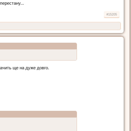
перестану...
#15205
тачить ще на дуже довго.