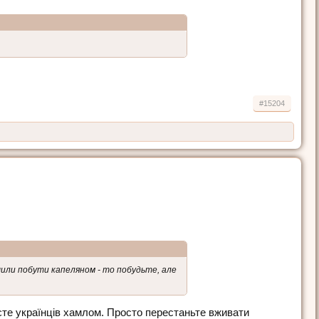
#15204
ішили побути капеляном - то побудьте, але
яєте українців хамлом. Просто перестаньте вживати