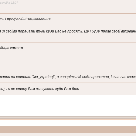
аний в 12:27 ----------
ь і професійні зацікавлення.
а зі своїми порадами туди куди Вас не просять. Це і буде прояв своєї вихован
їнців хамлом.
 на кшталт "ми, українці", а говоріть від себе приватно, і я на вас взаг
), і я не стану Вам вказувати куди Вам йти.