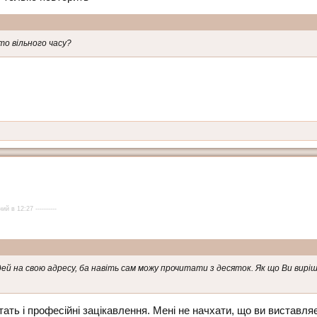
то вільного часу?
ий в 12:27 ----------
ідей на свою адресу, ба навіть сам можу прочитати з десяток. Як що Ви вир
тать і професійні зацікавлення. Мені не начхати, що ви виставл