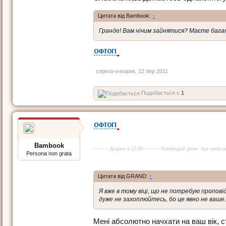
Цитата від Bambook:
↑
Гранде! Вам нічим зайнятися? Маєте бага
серега-очкарик
,
12 бер 2011
Подобається x
1
Bambook
---------- Додано в 12:29 ---------- Попередній допис був написан
Persona non grata
Цитата від GRAND:
↑
Я вже в тому віці, що не потребую пропов
дуже не захоплюйтесь, бо це явно не ваше.
Мені абсолютно начхати на ваш вік, с