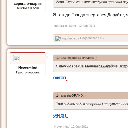
Агов, Сєрьожа, я десь згадував про ваші о
серега-очкарик
миється в бані
Я теж до Гранда звертався.Даруйте, 
серега-очкарик
,
12 бер 2011
Подобається x
2
Цитата від серега-очкарик:
↑
Я теж до Гранда звертався.Даруйте, якщо 
Nevermind
Просто персона
Цитата від GRAND:
↑
Тоді сидіть собі в сторонці і не суньте но
Nevermind
,
12 бер 2011