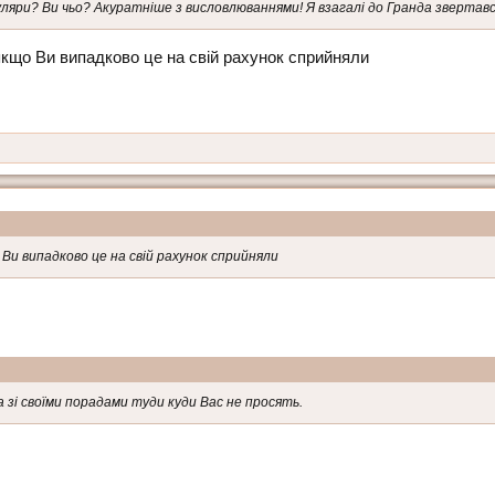
куляри? Ви чьо? Акуратніше з висловлюваннями! Я взагалі до Гранда звертався
якщо Ви випадково це на свій рахунок сприйняли
Ви випадково це на свій рахунок сприйняли
са зі своїми порадами туди куди Вас не просять.