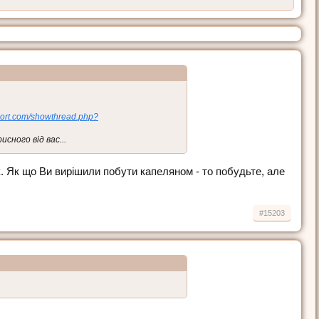
ivport.com/showthread.php?
сного від вас...
к. Як що Ви вирішили побути капеляном - то побудьте, але
#15203