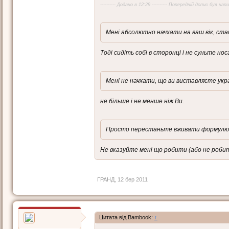
---------- Додано в 12:29 ---------- Попередній допис був напис
Мені абсолютно начхати на ваш вік, стат
Тоді сидіть собі в сторонці і не суньте нос
Мені не начхати, що ви виставляєте укра
не більше і не менше ніж Ви.
Просто перестаньте вживати формулювання
Не вказуйте мені що робити (або не робити
ГРАНД
,
12 бер 2011
Цитата від Bambook:
↑