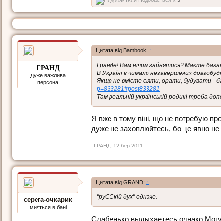
Подобається x
5
Цитата від Bambook:
↑
Гранде! Вам нічим зайнятися? Маєте бага
ГРАНД
В Україні є чимало незавершених довгобуді
Дуже важлива
Якщо не вмієте сіяти, орати, будувати - ба
персона
p=833281#post833281
Там реальній українській родині треба допо
Я вже в тому віці, що не потребую пр
дуже не захоплюйтесь, бо це явно не
ГРАНД
,
12 бер 2011
Цитата від GRAND:
↑
"руССкій дух" одначе.
серега-очкарик
миється в бані
Слабенько,выдыхаетесь однако.Могу