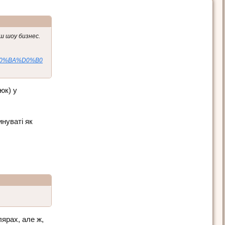
ш шоу бизнес.
%D0%BA%D0%B0
юк) у
нуваті як
лярах, але ж,