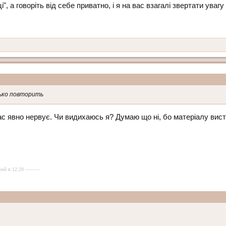
 а говоріть від себе приватно, і я на вас взагалі звертати увагу 
ько повторить
Вас явно нервує. Чи видихаюсь я? Думаю що ні, бо матеріалу вис
ий в 12:29 ----------