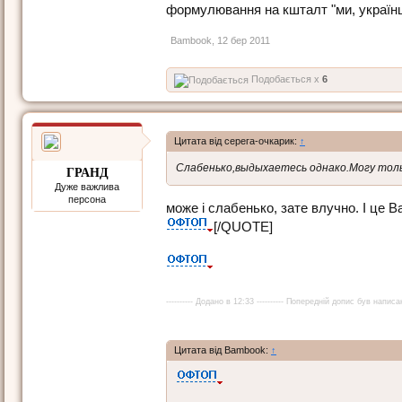
формулювання на кшталт "ми, українці",
Bambook
,
12 бер 2011
Подобається x
6
Цитата від серега-очкарик:
↑
Слабенько,выдыхаетесь однако.Могу тол
ГРАНД
Дуже важлива
персона
може і слабенько, зате влучно. І це 
[/QUOTE]
---------- Додано в 12:33 ---------- Попередній допис був написан
Цитата від Bambook:
↑