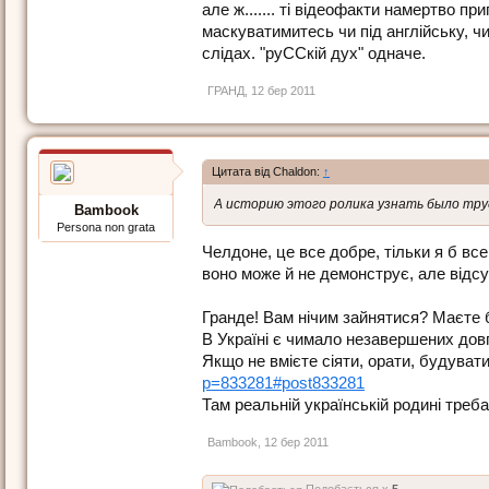
але ж....... ті відеофакти намертво 
маскуватимитесь чи під англійську, ч
слідах. "руССкій дух" одначе.
ГРАНД
,
12 бер 2011
Цитата від Chaldon:
↑
А историю этого ролика узнать было тр
Bambook
Persona non grata
Челдоне, це все добре, тільки я б все
воно може й не демонструє, але відсут
Гранде! Вам нічим зайнятися? Маєте б
В Україні є чимало незавершених довг
Якщо не вмієте сіяти, орати, будувати
p=833281#post833281
Там реальній українській родині треба
Bambook
,
12 бер 2011