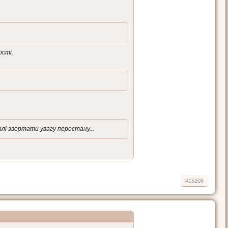
ості.
алі звертати увагу перестану...
#15206