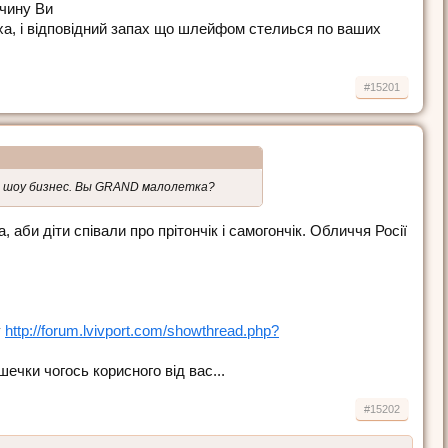
ичину Ви
уха, і відповідний запах що шлейфом стелиься по ваших
#15201
 шоу бизнес. Вы GRAND малолетка?
 аби діти співали про прітончік і самогончік. Обличчя Росії
у
http://forum.lvivport.com/showthread.php?
шечки чогось корисного від вас...
#15202