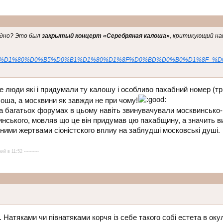
удно? Это был
закрытый концерт «Серебряная калоша»
, критикующий на
%A1%D0%B5%D1%80%D0%B5%D0%B1%D1%80%D1%8F%D0%BD%D0%B0%D1%8F_
не люди які і придумали ту калошу і особливо пахабний номер (тр
лоша, а москвини як завжди не при чому!
на багатьох форумах в цьому навіть звинувачували москвинсько-
ського, мовляв що це він придумав цю пахабщину, а значить ви
ними жертвами сіоністского вплиу на заблудші московські душі.
й в 11:52 ----------
 Натяками чи півнатяками корчя із себе такого собі естета в оку