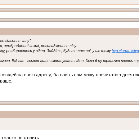
то вільного часу?
в, необробленої землі, невисадженого лісу.
чу, розбираєтеся у відео. Зайдіть, будьте ласкаві, у цю тему
http://forum.lv
мога. Від вас - всього лише змонтувати відео. Хоча б ну трішечки чогось кори
оповідей на свою адресу, ба навіть сам можу прочитати з десято
 ваше.
 только повторить