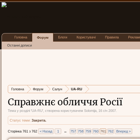
Головна
Блоги
Користувачі
Правила
Реклам
Форум
Останні дописи
Головна
Форум
Салун
UA-RU
Справжнє обличчя Росії
Тема у розділі '
UA-RU
', створена користувачем
Solomija
,
16 січ 2007
.
Статус теми:
Закрита.
Сторінка 761 з 762
< Назад
1
←
757
758
759
760
761
762
Вперед >