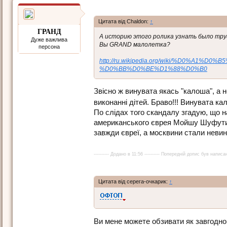
Цитата від Chaldon:
↑
ГРАНД
А историю этого ролика узнать было тр
Дуже важлива
Вы GRAND малолетка?
персона
http://ru.wikipedia.org/wiki/%D0
%D0%BB%D0%BE%D1%88%D0%B0
Звісно ж винувата якась "калоша", а 
виконанні дітей. Браво!!! Винувата ка
По слідах того скандалу згадую, що 
американського єврея Мойшу Шуфутин
завжди євреї, а москвини стали невин
---------- Додано в 11:56 ---------- Попередній допис був написани
Цитата від серега-очкарик:
↑
Ви мене можете обзивати як завгодно.