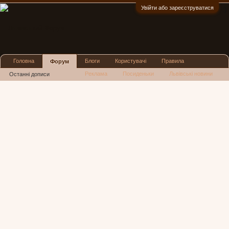
Увійти або зареєструватися
:)
Головна
Блоги
Користувачі
Правила
Форум
Реклама
Посиденьки
Львівські новини
Останні дописи