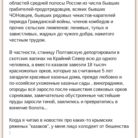
областей средней полосы России из числа бывших
грабителей-продотрядовцев, всяких бывших
ЧОНовцев, бывших рядовых чекистов-карателей
периода Гражданской войны, членов комбедов и
прочих сельских люмпенов: ленивых, тупых и
завистливых, жадных до чужого добра, нажитого
честным трудом.
В частности, станицу Полтавскую депортировали в
скотских вагонах на Крайний Север всю до одного
человека, а вместо казаков завезли 18 тысяч
красножопых орков, которые за считанные 5 лет
загадили красивые казачьи дома, прежде любовно и
по-хозяйски ухоженные казачьи сады , виноградники,
огороды всё заросло после нашествия совковых орков
сорняками, замечательно обустроенные чистейшие
пруды заросли тиной, заилились и превратились в
вонючие болота...
Когда я читаю в новостях про каких-то крымских
ряженых "казаков", у меня лицо холодеет от бешенства
: