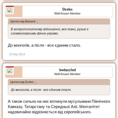
Dzeko
Well-Known Member
Цитата від Bastard:
↑
В антропологічному відношенні, все-таки, рузькі є
словянізованими фінно-уграми.
До монголів, а після - все єдиним стало.
24 бер 2014
bedazzled
Well-Known Member
Цитата від Dzeko:
↑
До монголів, а після - все єдиним стало.
А також сильно на них вплинули мусульмани Північного
Кавказу, Татарстану та Середньої Азії. Менталітет
надзвичайно відрізняється від європейського.