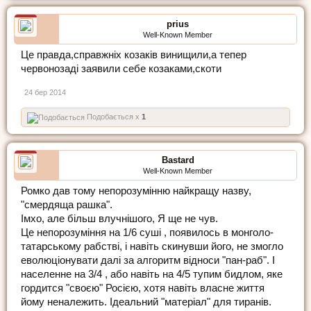
prius
Well-Known Member
Це правда,справжніх козаків винищили,а тепер
червонозаді заявили себе козаками,скоти
24 бер 2014
Подобається x
1
Bastard
Well-Known Member
Ромко дав тому непорозумінню найкращу назву,
"смердяща рашка".
Імхо, але більш влучнішого, Я ще не чув.
Це непорозуміння на 1/6 суші , появилось в монголо-
татарському рабстві, і навіть скинувши його, не змогло
еволюціонувати далі за алгоритм відноси "пан-раб". І
населенне на 3/4 , або навіть на 4/5 тупим бидлом, яке
гордится "своєю" Росією, хотя навіть власне життя
йому неналежить. Ідеальний "матеріал" для тиранів.