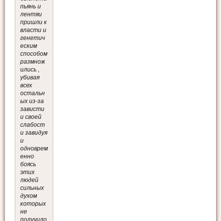
пьянь и
лентяи
пришли к
власти и
генетич
еским
способом
размнож
ились ,
убивая
всех
остальн
ых из-за
зависти
и своей
слабост
и завидуя
и
одноврем
енно
боясь
этих
людей
сильных
духом
которых
не
получило