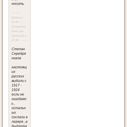
носить.
----------
Додано в
07:49 ----------
Попередній
допис був
написаний в
07:48 ----------
Степан
Серебря
ников
настоящ
их
русских
выбили с
1917 -
1924
если не
ошибаюс
ь ,
остальн
ых
сослали в
лагеря , а
быдлота