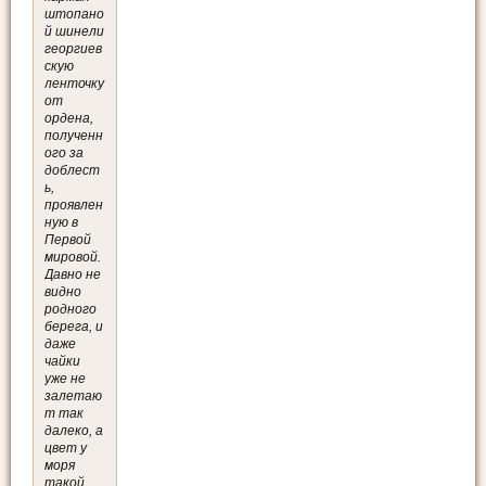
штопано
й шинели
георгиев
скую
ленточку
от
ордена,
полученн
ого за
доблест
ь,
проявлен
ную в
Первой
мировой.
Давно не
видно
родного
берега, и
даже
чайки
уже не
залетаю
т так
далеко, а
цвет у
моря
такой