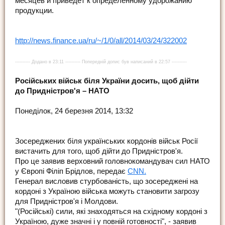
месяцев и приведет к определенному удорожанию
продукции.
http://news.finance.ua/ru/~/1/0/all/2014/03/24/322002
---------- Додано в 23:11 ---------- Попередній допис був написаний в 22:57 ----------
Російських військ біля України досить, щоб дійти
до Придністров'я – НАТО
Понеділок, 24 березня 2014, 13:32
Зосереджених біля українських кордонів військ Росії
вистачить для того, щоб дійти до Придністров'я.
Про це заявив верховний головнокомандувач сил НАТО
у Європі Філіп Брідлов, передає
CNN.
Генерал висловив стурбованість, що зосереджені на
кордоні з Україною війська можуть становити загрозу
для Придністров'я і Молдови.
"(Російські) сили, які знаходяться на східному кордоні з
Україною, дуже значні і у повній готовності", - заявив