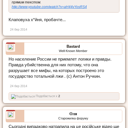
прямим текстом.
http://www.youtube.com/watch?v=aH44vYosRS4
Клаповуха х*йня, пробачте...
24 бер 2014
Bastard
Well-Known Member
Но население России не приемлет логики и правды.
Правда убийственна для них потому, что она
разрушает все мифы, на которых построено это
государство тотальной лжи . (с) Антон Ручкин.
24 бер 2014
Подобається x
2
Оля
Старожилка форуму
Cьогодні випадково натрапила на це російське відео ще