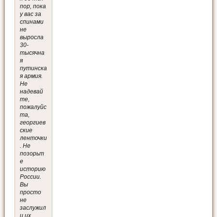
пор, пока
у вас за
спинами
не
выросла
30-
тысячна
я
путинска
я армия.
Не
надевай
те,
пожалуйс
та,
георгиев
ские
ленточки
. Не
позорьт
е
историю
России.
Вы
просто
не
заслужил
и их