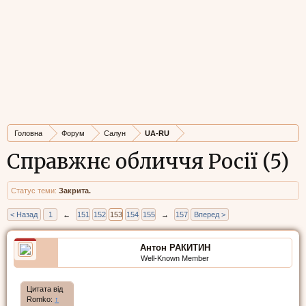
Головна
Форум
Салун
UA-RU
Справжнє обличчя Росії (5)
Статус теми:
Закрита.
< Назад
1
←
151
152
153
154
155
→
157
Вперед >
Антон РАКИТИН
Well-Known Member
Цитата від
Romko:
↑