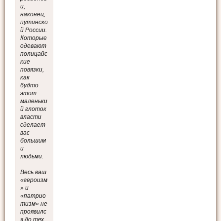
и,
наконец,
путинско
й России.
Которые
одевают
полицайс
кие
повязки,
как
будто
этот
маленьки
й глоток
власти
сделает
вас
большим
и
людьми.
Весь ваш
«героизм
» и
«патрио
тизм» не
проявилс
я до тех