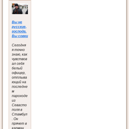
Вы не
русские,
господа.
Вы совки
Сегодня
я точно
знаю, как
чувствов
ал себя
белый
офицер,
отплыва
ющий на
последне
м
пароходе
из
Севасто
поля в
Стамбул
. Он
прячет в
карман