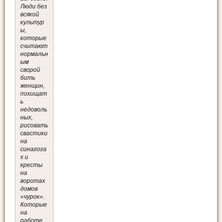
Люди без
всякой
культур
ы,
которые
считают
нормальн
ым
сворой
бить
женщин,
похищат
ь
недоволь
ных,
рисовать
свастики
на
синагога
х и
кресты
на
воротах
домов
«чурок».
Которые
на
работе