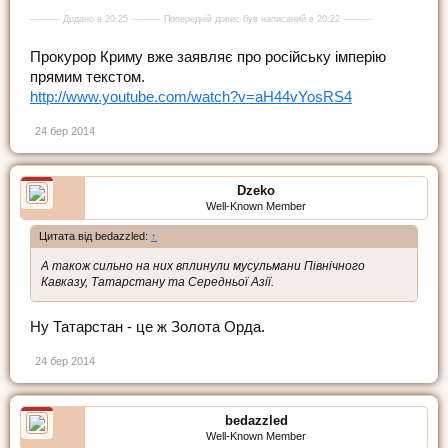
---------- Додано в 20:25 ---------- Попередній допис був написаний в 20:22 ----------
Прокурор Криму вже заявляє про російську імперію
прямим текстом.
http://www.youtube.com/watch?v=aH44vYosRS4
24 бер 2014
Dzeko
Well-Known Member
Цитата від bedazzled:
↑
А також сильно на них вплинули мусульмани Північного
Кавказу, Татарстану та Середньої Азії.
Ну Татарстан - це ж Золота Орда.
24 бер 2014
bedazzled
Well-Known Member