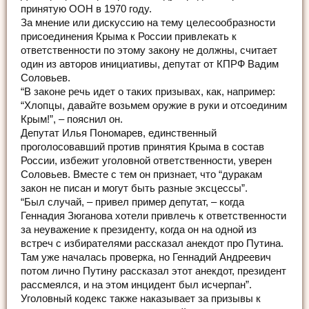
принятую ООН в 1970 году.
За мнение или дискуссию на тему целесообразности
присоединения Крыма к России привлекать к
ответственности по этому закону не должны, считает
один из авторов инициативы, депутат от КПРФ Вадим
Соловьев.
“В законе речь идет о таких призывах, как, например:
“Хлопцы, давайте возьмем оружие в руки и отсоединим
Крым!”, – пояснил он.
Депутат Илья Пономарев, единственный
проголосовавший против принятия Крыма в состав
России, избежит уголовной ответственности, уверен
Соловьев. Вместе с тем он признает, что “дуракам
закон не писан и могут быть разные эксцессы”.
“Был случай, – привел пример депутат, – когда
Геннадия Зюганова хотели привлечь к ответственности
за неуважение к президенту, когда он на одной из
встреч с избирателями рассказал анекдот про Путина.
Там уже началась проверка, но Геннадий Андреевич
потом лично Путину рассказал этот анекдот, президент
рассмеялся, и на этом инцидент был исчерпан”.
Уголовный кодекс также наказывает за призывы к