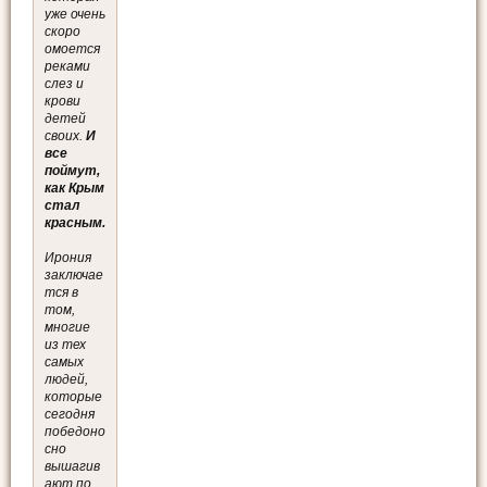
уже очень
скоро
омоется
реками
слез и
крови
детей
своих.
И
все
поймут,
как Крым
стал
красным.
Ирония
заключае
тся в
том,
многие
из тех
самых
людей,
которые
сегодня
победоно
сно
вышагив
ают по