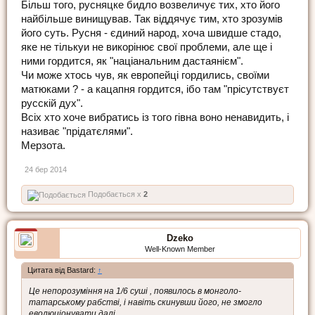
Більш того, русняцке бидло возвеличує тих, хто його
найбільше винищував. Так віддячує тим, хто зрозумів
його суть. Русня - єдиний народ, хоча швидше стадо,
яке не тількуи не викорінює свої проблеми, але ще і
ними гордится, як "націанальним дастаянієм".
Чи може хтось чув, як европейці гордились, своїми
матюками ? - а кацапня гордится, ібо там "прісутствуєт
русскій дух".
Всіх хто хоче вибратись із того гівна воно ненавидить, і
називає "прідатєлями".
Мерзота.
24 бер 2014
Подобається x
2
Dzeko
Well-Known Member
Цитата від Bastard:
↑
Це непорозуміння на 1/6 суші , появилось в монголо-
татарському рабстві, і навіть скинувши його, не змогло
еволюціонувати далі