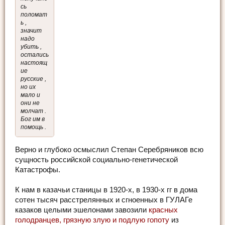
сь
поломат
ь ,
значит
надо
убить ,
остались
настоящ
ие
русские ,
но их
мало и
они не
молчат .
Бог им в
помощь .
Верно и глубоко осмыслил Степан Серебряников всю
сущность российской социально-генетической
Катастрофы.
К нам в казачьи станицы в 1920-х, в 1930-х гг в дома
сотен тысяч расстрелянных и сгноенных в ГУЛАГе
казаков целыми эшелонами завозили
красных
голодранцев, грязную злую и подлую гопоту
из