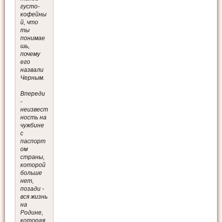
густо-
кофейны
й, что
ты
понимае
шь,
почему
его
назвали
Черным.
Впереди
-
неизвест
ность на
чужбине
с
паспорт
ом
страны,
которой
больше
нет,
позади -
вся жизнь
на
Родине,
которая