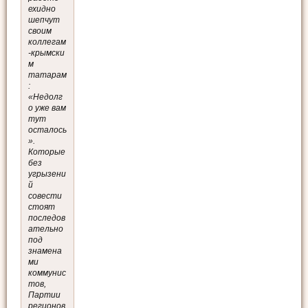
ехидно
шепчут
своим
коллегам
-крымски
м
татарам
:
«Недолг
о уже вам
тут
осталось
».
Которые
без
угрызени
й
совести
стоят
последов
ательно
под
знамена
ми
коммунис
тов,
Партии
регионов