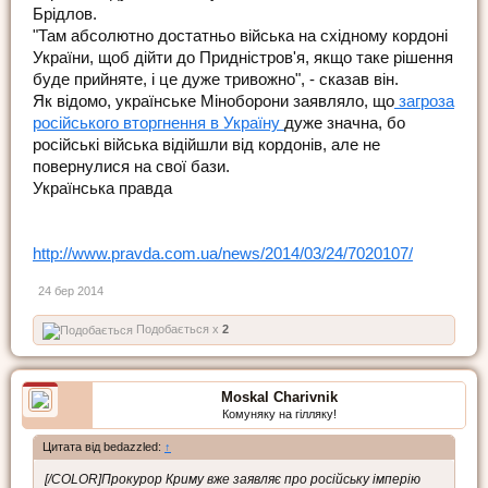
Брідлов.
"Там абсолютно достатньо війська на східному кордоні
України, щоб дійти до Придністров'я, якщо таке рішення
буде прийняте, і це дуже тривожно", - сказав він.
Як відомо, українське Міноборони заявляло, що
загроза
російського вторгнення в Україну
дуже значна, бо
російські війська відійшли від кордонів, але не
повернулися на свої бази.
Українська правда
http://www.pravda.com.ua/news/2014/03/24/7020107/
24 бер 2014
Подобається x
2
Moskal Charivnik
Комуняку на гілляку!
Цитата від bedazzled:
↑
[/COLOR]Прокурор Криму вже заявляє про російську імперію