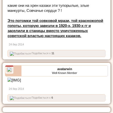
какие они на хрен казаки эти тупорылые, злые
манкурты, Совчачье сердце ? !
Это потомки той совковой мрази, той красножопой
гопоты, которую завезли в 1920-х, 1930-х гг и
заселили в станицы вместо уничтоженных
советской властью настоящих казаков.
24 бер 2014
Подобається x
11
avatarwin
Well-Known Member
24 бер 2014
Подобається x
6