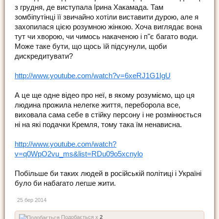
з грудня, де виступала Ірина Хакамада. Там
зомбіпутінці її звичайно хотіли виставити дурою, але я
захопилася цією розумною жінкою. Хоча виглядає вона
тут чи хворою, чи чимось накаченою і п"є багато води.
Може таке бути, що щось їй підсунули, щоби
дискредитувати?
http://www.youtube.com/watch?v=6xeRJ1G1IgU
А це ще одне відео про неї, в якому розуміємо, що ця
людина прожила нелегке життя, переборола все,
виховала сама себе в стійку персону і не розмінюється
ні на які подачки Кремля, тому така їм ненависна.
http://www.youtube.com/watch?
v=q0WpO2vu_ms&list=RDu09o5xcnylo
Побільше би таких людей в російській політиці і Україні
було би набагато легше жити.
25 бер 2014
Подобається x
2