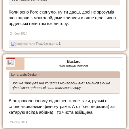
Коли воно його скинуло, ну ти даєш, досі не зрозумів
шо коцапи з монголойдами злилися в одне ціле і явно
ординські гени там взяли гору.
24 бер 2014
Подобається x
1
Bastard
Well-Known Member
Цитата від Dzeko:
↑
досі не зрозумів шо коцапи з монголойдами злилися в одне
ціле і явно ординські гени там взяли гору.
В антропологічному відношенні, все-таки, рузькі є
словянізованими фінно-уграми. А от їхня дєржава( за
катарую всігда абідна) , то чиста азійщина.
24 бер 2014