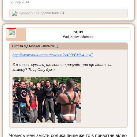
20 бер 2014
Подобається x
4
prius
Well-Known Member
Цитата від Moskal Charivnik:
↑
http://www.youtube.com/watch?v=3jYBMN4_cyE
Є в когось сумніви, що воно не розуміє, про що ліпить на
камеру? То прОшу дуже:
Чомусь мені змість ролика пише же то є приватне відео