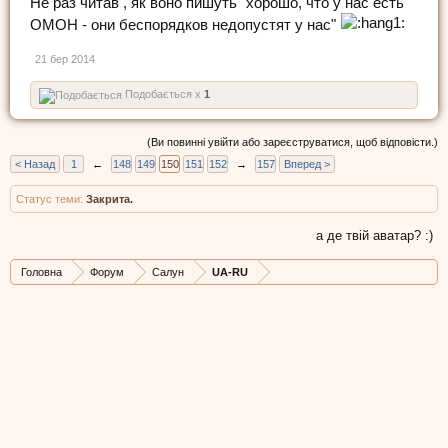
Не раз читав , як воно пишуть "хорошо, что у нас есть
ОМОН - они беспорядков недопустят у нас"
21 бер 2014
Подобається x
1
(Ви повинні увійти або зареєструватися, щоб відповісти.)
< Назад
1
←
148
149
150
151
152
→
157
Вперед >
Статус теми:
Закрита.
а де твій аватар? :)
Головна
Форум
Салун
UA-RU