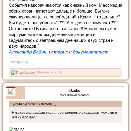
События наворачиваются как снежный ком. Массмедиа
обеих стран нагнетают дальше и больше. Вы уже
оккупировали (а, не освободили!!!) Крым. Что дальше?
Вы будете нас убивать???? А отдача не замучает???
Остановите Путина и его вассалов!!! Нам всем нужен
мир, умерьте великодержавные амбиции и
задумайтесь о завтрашнем дне наших двух стран и
двух народов."
Александр Бабич, историк и документалист
20 бер 2014
Подобається x
9
Dzeko
Well-Known Member
Цитата від Moskal Charivnik:
↑
Русские ненавидят украинцев, которые оказались плохими и
очень плохими