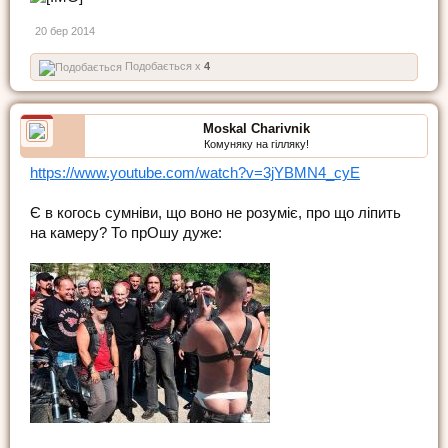
20 бер 2014
Подобається x
4
Moskal Charivnik
Комуняку на гілляку!
https://www.youtube.com/watch?v=3jYBMN4_cyE
Є в когось сумніви, що воно не розуміє, про що ліпить
на камеру? То прОшу дуже: