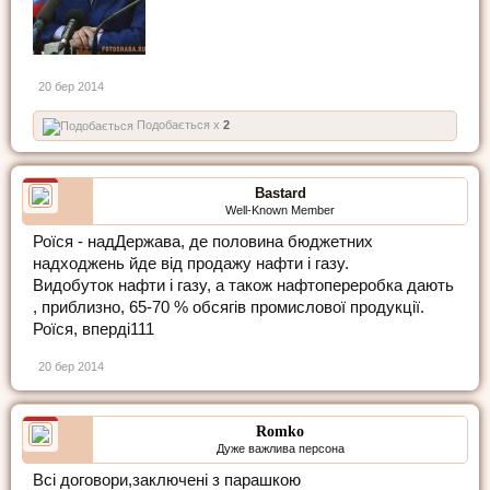
20 бер 2014
Подобається x
2
Bastard
Well-Known Member
Роїся - надДержава, де половина бюджетних
надходжень йде від продажу нафти і газу.
Видобуток нафти і газу, а також нафтопереробка дають
, приблизно, 65-70 % обсягів промислової продукції.
Роїся, вперді111
20 бер 2014
Romko
Дуже важлива персона
Всі договори,заключені з парашкою