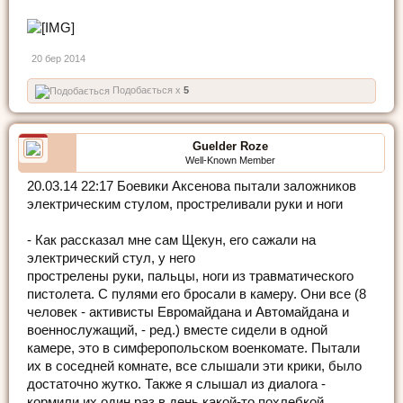
20 бер 2014
Подобається x
5
Guelder Roze
Well-Known Member
20.03.14 22:17 Боевики Аксенова пытали заложников
электрическим стулом, простреливали руки и ноги
- Как рассказал мне сам Щекун, его сажали на
электрический стул, у него
прострелены руки, пальцы, ноги из травматического
пистолета. С пулями его бросали в камеру. Они все (8
человек - активисты Евромайдана и Автомайдана и
военнослужащий, - ред.) вместе сидели в одной
камере, это в симферопольском военкомате. Пытали
их в соседней комнате, все слышали эти крики, было
достаточно жутко. Также я слышал из диалога -
кормили их один раз в день какой-то похлебкой,