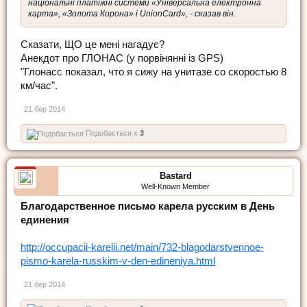
національні платіжні системи «Універсальна електронна
карта», «Золота Корона» і UnionCard», - сказав він.
Сказати, ЩО це мені нагадує?
Анекдот про ГЛОНАС (у порвінянні із GPS)
"Глонасс показал, что я сижу на унитазе со скоростью 8
км/час".
21 бер 2014
Подобається x
3
Bastard
Well-Known Member
Благодарственное письмо карела русским в День
единения
http://occupacii-karelii.net/main/732-blagodarstvennoe-
pismo-karela-russkim-v-den-edineniya.html
21 бер 2014