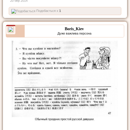
20 бер 2014
Подобається x
1
Boris_Kiev
Дуже важлива персона