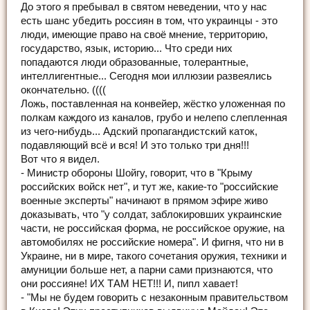
До этого я пребывал в святом неведении, что у нас
есть шанс убедить россиян в том, что украинцы - это
люди, имеющие право на своё мнение, территорию,
государство, язык, историю... Что среди них
попадаются люди образованные, толерантные,
интеллигентные... Сегодня мои иллюзии развеялись
окончательно. ((((
Ложь, поставленная на конвейер, жёстко уложенная по
полкам каждого из каналов, грубо и нелепо слепленная
из чего-нибудь... Адский пропагандистский каток,
подавляющий всё и вся! И это только три дня!!!
Вот что я видел.
- Министр обороны Шойгу, говорит, что в "Крыму
российских войск нет", и тут же, какие-то "российские
военные эксперты" начинают в прямом эфире живо
доказывать, что "у солдат, заблокировших украинские
части, не российская форма, не российское оружие, на
автомобилях не российские номера". И фигня, что ни в
Украине, ни в мире, такого сочетания оружия, техники и
амуниции больше нет, а парни сами признаются, что
они россияне! ИХ ТАМ НЕТ!!! И, пипл хавает!
- "Мы не будем говорить с незаконным правительством