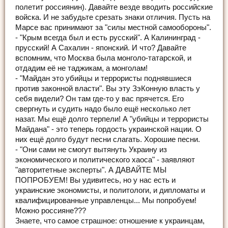
полетит россиянин). Давайте везде вводить российские
войска. И не забудьте срезать знаки отличия. Пусть на
Марсе вас принимают за "силы местной самообороны".
- "Крым всегда был и есть русский". А Калининград -
прусский! А Сахалин - японский. И что? Давайте
вспомним, что Москва была монголо-татарской, и
отдадим её не таджикам, а монголам!
- "Майдан это убийцы и террористы поднявшиеся
против законной власти". Вы эту ЗэКонную власть у
себя видели? Он там где-то у вас прячется. Его
свергнуть и судить надо было ещё несколько лет
назат. Мы ещё долго терпели! А "убийцы и террористы
Майдана" - это теперь гордость украинской нации. О
них ещё долго будут песни слагать. Хорошие песни.
- "Они сами не смогут вытянуть Украину из
экономического и политического хаоса" - заявляют
"авторитетные эксперты". А ДАВАЙТЕ МЫ
ПОПРОБУЕМ! Вы удивитесь, но у нас есть и
украинские экономисты, и политологи, и дипломаты и
квалифицированные управленцы... Мы попробуем!
Можно россияне???
Знаете, что самое страшное: отношение к украинцам,