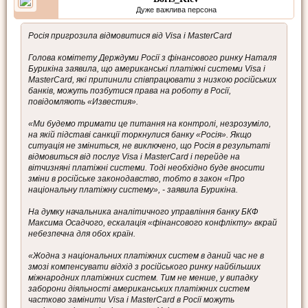
Дуже важлива персона
Росія пригрозила відмовитися від Visa і MasterCard
Голова комітету Держдуми Росії з фінансового ринку Наталя
Бурикіна заявила, що американські платіжні системи Visa і
MasterCard, які припинили співпрацювати з низкою російських
банків, можуть позбутися права на роботу в Росії,
повідомляють «Известия».
«Ми будемо тримати це питання на контролі, незрозуміло,
на якій підставі санкції торкнулися банку «Росія». Якщо
ситуація не зміниться, не виключено, що Росія в результаті
відмовиться від послуг Visa і MasterСard і перейде на
вітчизняні платіжні системи. Тоді необхідно буде вносити
зміни в російське законодавство, тобто в закон «Про
національну платіжну систему», - заявила Бурикіна.
На думку начальника аналітичного управління банку БКФ
Максима Осадчого, ескалація «фінансового конфлікту» вкрай
небезпечна для обох країн.
«Жодна з національних платіжних систем в даний час не в
змозі компенсувати відхід з російського ринку найбільших
міжнародних платіжних систем. Тим не менше, у випадку
заборони діяльності американських платіжних систем
частково замінити Visa і MasterCard в Росії можуть