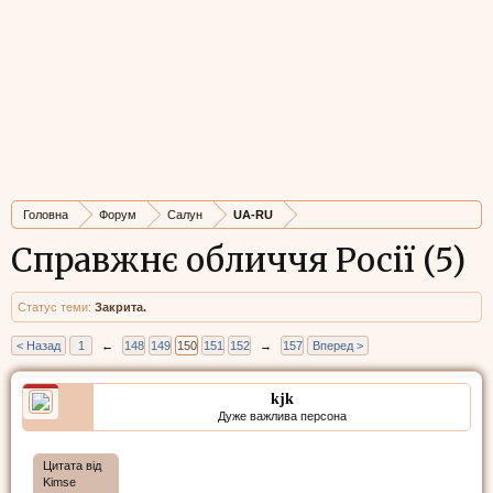
Головна
Форум
Салун
UA-RU
Справжнє обличчя Росії (5)
Статус теми:
Закрита.
< Назад
1
←
148
149
150
151
152
→
157
Вперед >
kjk
Дуже важлива персона
Цитата від
Kimse