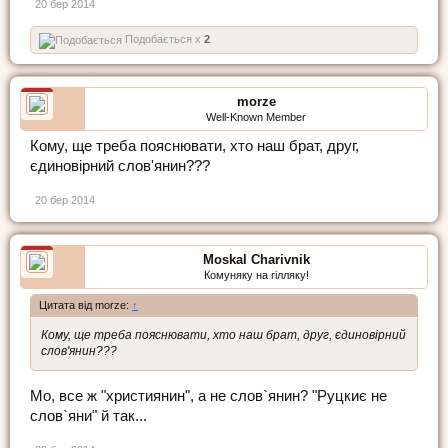
20 бер 2014
Подобається x
2
morze
Well-Known Member
Кому, ще треба пояснювати, хто наш брат, друг,
єдиновірний слов'янин???
20 бер 2014
Moskal Charivnik
Комуняку на гілляку!
Цитата від morze:
↑
Кому, ще треба пояснювати, хто наш брат, друг, єдиновірний
слов'янин???
Мо, все ж "християнин", а не слов`янин? "Руцкиє не
слов`яни" й так...