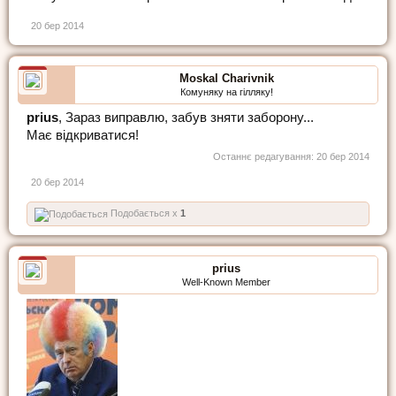
20 бер 2014
Moskal Charivnik
Комуняку на гілляку!
prius
, Зараз виправлю, забув зняти заборону...
Має відкриватися!
Останнє редагування:
20 бер 2014
20 бер 2014
Подобається x
1
prius
Well-Known Member