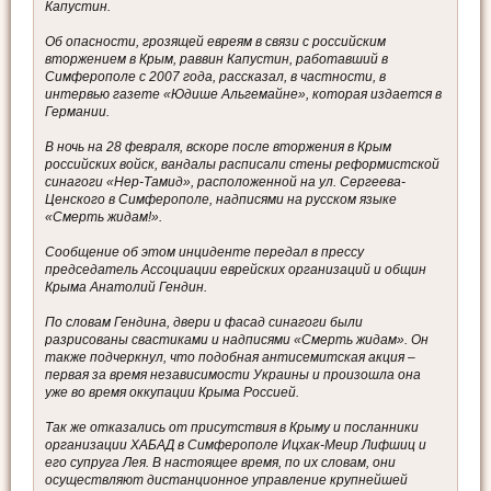
Капустин.
Об опасности, грозящей евреям в связи с российским
вторжением в Крым, раввин Капустин, работавший в
Симферополе с 2007 года, рассказал, в частности, в
интервью газете «Юдише Альгемайне», которая издается в
Германии.
В ночь на 28 февраля, вскоре после вторжения в Крым
российских войск, вандалы расписали стены реформистской
синагоги «Нер-Тамид», расположенной на ул. Сергеева-
Ценского в Симферополе, надписями на русском языке
«Смерть жидам!».
Сообщение об этом инциденте передал в прессу
председатель Ассоциации еврейских организаций и общин
Крыма Анатолий Гендин.
По словам Гендина, двери и фасад синагоги были
разрисованы свастиками и надписями «Смерть жидам». Он
также подчеркнул, что подобная антисемитская акция –
первая за время независимости Украины и произошла она
уже во время оккупации Крыма Россией.
Так же отказались от присутствия в Крыму и посланники
организации ХАБАД в Симферополе Ицхак-Меир Лифшиц и
его супруга Лея. В настоящее время, по их словам, они
осуществляют дистанционное управление крупнейшей