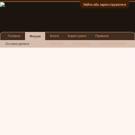
Увійти або зареєструватися
:)
Головна
Блоги
Користувачі
Правила
Форум
Реклама
Посиденьки
Львівські новини
Останні дописи