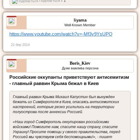
Подобається x
1
liyama
Well-Known Member
https://www.youtube.com/watch?v=-Mf3y9YsUPQ
21 бер 2014
Boris_Kiev
Дуже важлива персона
Российские оккупанты приветствуют антисемитизм
- главный раввин Крыма бежал в Киев
Главный раввин Крыма Михаил Капустин был вынужден
бежать из Симферополя в Киев, опасаясь антисемитских
настроений, которые резко усилились на территории
полуострова после аннексии Россией.
«Наш город Симферополь оккупирован российскими
войсками! Помогите нам, спасите нашу страну, спасите
Украину! Просите помощи у своего правительства, перед
Россией мы чувствуем себя беспомощными!», - пишет