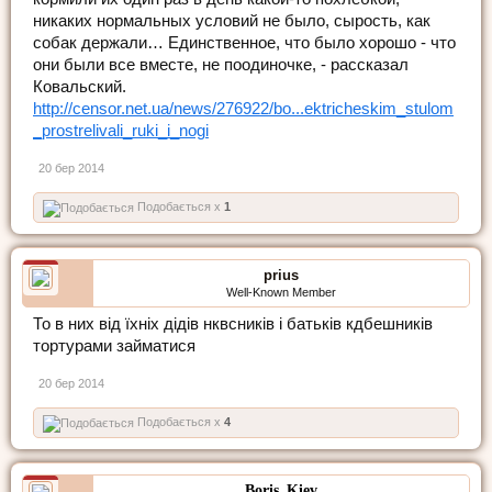
никаких нормальных условий не было, сырость, как
собак держали… Единственное, что было хорошо - что
они были все вместе, не поодиночке, - рассказал
Ковальский.
http://censor.net.ua/news/276922/bo...ektricheskim_stulom
_prostrelivali_ruki_i_nogi
20 бер 2014
Подобається x
1
prius
Well-Known Member
То в них від їхніх дідів нквсників і батьків кдбешників
тортурами займатися
20 бер 2014
Подобається x
4
Boris_Kiev