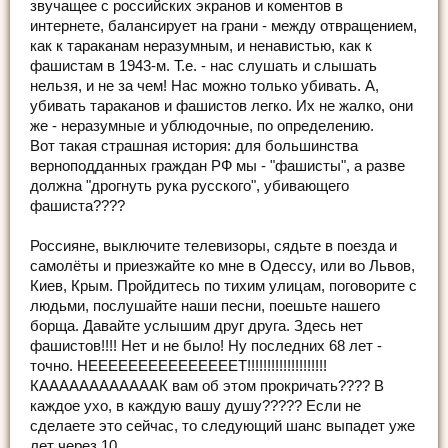
звучащее с российских экранов и коментов в
интернете, балансирует на грани - между отвращением,
как к тараканам неразумным, и ненавистью, как к
фашистам в 1943-м. Т.е. - нас слушать и слышать
нельзя, и не за чем! Нас можно только убивать. А,
убивать тараканов и фашистов легко. Их не жалко, они
же - неразумные и ублюдочные, по определению.
Вот такая страшная история: для большинства
верноподданных граждан РФ мы - "фашисты", а разве
должна "дрогнуть рука русского", убивающего
фашиста????
Россияне, выключите телевизоры, сядьте в поезда и
самолёты и приезжайте ко мне в Одессу, или во Львов,
Киев, Крым. Пройдитесь по тихим улицам, поговорите с
людьми, послушайте наши песни, поешьте нашего
борща. Давайте услышим друг друга. Здесь нет
фашистов!!!! Нет и не было! Ну последних 68 лет -
точно. НЕЕЕЕЕЕЕЕЕЕЕЕЕЕЕТ!!!!!!!!!!!!!!!!!!!!
КААААААААААААК вам об этом прокричать???? В
каждое ухо, в каждую вашу душу????? Если не
сделаете это сейчас, то следующий шанс выпадет уже
лет через 10.