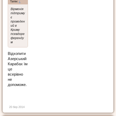
Taniw:
↑
Вірменія
підтриму
є
проведен
ий в
Криму
псевдоре
ференду
м
Відхопити
Азерський
Карабах їм
це
всерівно
не
допоможе.
20 бер 2014