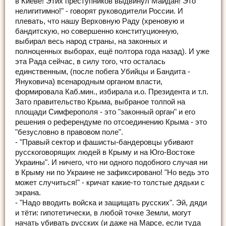
в Киеве! Этих преступников выдвинул Майдан! Это
нелигитимно!" - говорят руководители России. И
плевать, что нашу Верховную Раду (хреновую и
бандитскую, но совершенно конституционную,
выбирал весь народ страны, на законных и
полноценных выборах, ещё полтора года назад). И уже
эта Рада сейчас, в силу того, что осталась
единственным, (после побега Убийцы и Бандита -
Януковича) всенародным органом власти,
формировала Каб.мин., избирала и.о. Президента и т.п.
Зато правительство Крыма, выбраное толпой на
площади Симферополя - это "законный орган" и его
решения о референдуме по отсоединению Крыма - это
"безусловно в правовом поле".
- "Правый сектор и фашисты-бандеровцы убивают
русскоговорящих людей в Крыму и на Юго-Востоке
Украины". И ничего, что ни одного подобного случая ни
в Крыму ни по Украине не зафиксировано! "Но ведь это
может случиться!" - кричат какие-то толстые дядьки с
экрана.
- "Надо вводить войска и защищать русских". Эй, дяди
и тёти: гипотетически, в любой точке Земли, могут
начать убивать русских (и даже на Марсе, если туда