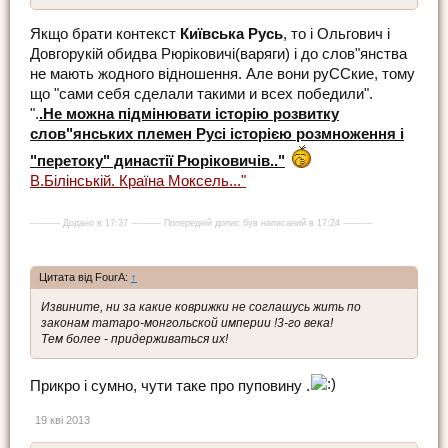
Якщо брати контекст
Київська Русь
, то і Ольгович і
Довгорукій обидва Рюріковичі(варяги) і до слов"янства
не мають жодного відношення. Але вони руССкие, тому
що "сами себя сделали такими и всех победили".
".
.Не можна підмінювати історію розвитку
слов"янських племен Русі історією розмноження і
"перетоку" династії Рюріковичів.."
В.Білінській. Країна Моксель..."
---------- Додано в 17:37 ---------- Попередній допис був написаний в 17:24 ----------
Цитата від FourA:
↑
Извините, ни за какие коврижки не соглашусь жить по
законам татаро-монгольской империи !3-го века!
Тем более - придерживаться их!
Прикро і сумно, чути таке про пуповину .
19 кві 2013