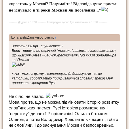
«престол» у Москві? Подумайте! Відповідь дуже проста:
не існувало в ті роки Москви як поселення
!.."
---------- Додано в 18:50 ---------- Попередній допис був написаний в 18:30 ----------
Цитата від Дальневосточник:
↑
Знають? Ви що - знущаєтесь?
Вони - пишучи по міфічний "моксель" навіть не замислюються,
що княгиня Ольга - бабуся хрестителя Русі князя Володимира
- зі Пскова.
хоча - може в цьому є католицька (а дописувачи - саме
католики, сором'язливо прикриваються словами греко) ідея
принизити хрещення Русі.
Не сіло, не впало..
Мова про те, що не можна підмінювати історію розвитку
слов"янських племен Русі історією розмноження і
"перетоку" династії Рюріковичів.І Ольга з батьком
Олегом, а потім Володиимр Хреститель -
варягі
, тобто
не слов"яни. І до заснування Москви безпосередньо,