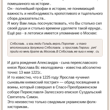
помешанного на истории .
Он - полнейший профан в истории, не понимающий
важность и необходимость кропотливого и тщательного
сбора доказательств..
Я могу Вам лишь посочувствовать, что Вы столько сил
своей души и столько времени уделяете такой ерунде..
Ещё раз - в летописи имеется упоминание о Москве:
Ст҃ославъ . и взѧ люди Голѧдь верхъ Поротве . и тако
ѡполонишасѧ дроужина Ст҃ославлѧ . и приславъ Гюргии . реч̑
приди ко мнѣ брате въ Московъ В Ст҃ославъ же ѣха к нему . съ
И дата рождения Александра - сына переяславского
князя Ярослава Вс еволодовича - известна абсолютно
точно: 13 мая 1221г..
И то известно, что в 1225 году Ярослав «учинил
сыновьям княжеский постриг» — обряд посвящения в
воины, который совершил в Спасо-Преображенском
соборе Переяславля-Залесского епископ Суздальский
Святитель Симон.
Это неизвестно только свидомым украинским фолк-
хисторикам..