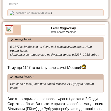
19 кві 2013
Подобається x
1
Fedir Vygovskiy
Well-Known Member
Цитата від FourA:
↑
В 1147 году Москва не была под властью монголов..И не
могла быть.
Монгольское нашествие на Русь началось в 1237- 1238 году...
Тому що 1147-го не існувало самої Москви!
Цитата від FourA:
↑
Всё дело в том, что ни о какой Москве у Г.Рубрука нет ни
слова..
Але ж погодьмося, що посол Франції до хана З.Орди
Сартака, або як Ви кажете приватна особа - мандрівник
Вільгельм (Гійом) де Рубрук(перебував в державі хана