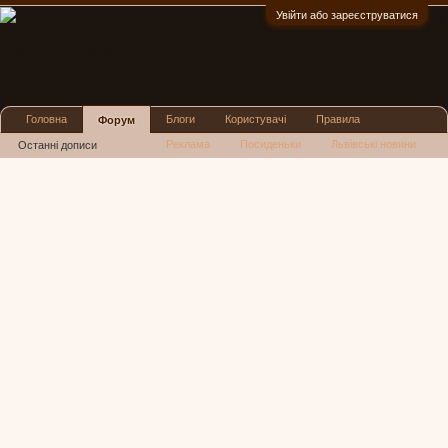
Увійти або зареєструватися
:)
Головна
Блоги
Користувачі
Правила
Форум
Реклама
Посиденьки
Львівські новини
Останні дописи