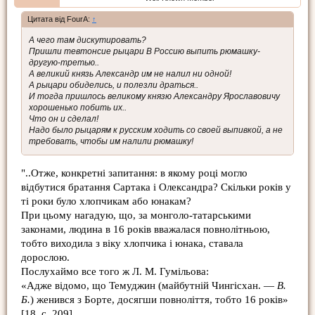
Цитата від FourA:
↑
А чего там дискутировать?
Пришли тевтонсие рыцари В Россию выпить рюмашку-
другую-третью..
А великий князь Александр им не налил ни одной!
А рыцари обиделись, и полезли драться..
И тогда пришлось великому князю Александру Ярославовичу
хорошенько побить их..
Что он и сделал!
Надо было рыцарям к русским ходить со своей выпивкой, а не
требовать, чтобы им налили рюмашку!
"..Отже, конкретні запитання: в якому році могло
відбутися братання Сартака і Олександра? Скільки років у
ті роки було хлопчикам або юнакам?
При цьому нагадую, що, за монголо-татарськими
законами, людина в 16 років вважалася повнолітньою,
тобто виходила з віку хлопчика і юнака, ставала
дорослою.
Послухаймо все того ж Л. М. Гумільова:
«Адже відомо, що Темуджин (майбутній Чингісхан. —
В.
Б.
) женився з Борте, досягши повноліття, тобто 16 років»
[18, с. 209].