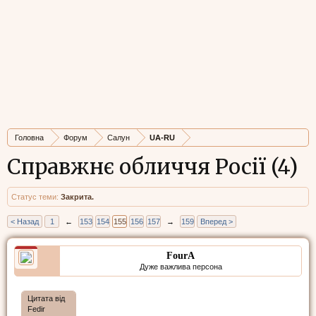
Головна
Форум
Салун
UA-RU
Справжнє обличчя Росії (4)
Статус теми:
Закрита.
< Назад
1
←
153
154
155
156
157
→
159
Вперед >
FourA
Дуже важлива персона
Цитата від
Fedir