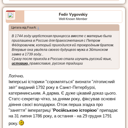
Fedir Vygovskiy
Well-Known Member
Цитата від FourA:
↑
В 1744 году цербстская принцесса вместе с матерью была
приглашена в Россию для бракосочетания с Петром
Фёдоровичем, который приходился ей троюродным братом.
Впервые она увидела своего будущего мужа в Эйтинском
замке в 1739 году...
Сразу после приезда в Россию стала изучать русский язык,
историю,
православие, русские традиции
Логічно.
Імперські історики "соромляться" визнати "літописний
звіт" виданий 1792 року в Санкт-Петербурзі,
катерининським. А дарма. Є дуже цікавий доказ цього.
Статс-секретар чітко, за днями року, фіксував основні
діяння своєї володарки. Отож перша згадка про
"заняття" імператриці "
Російською
історією
" припадає
на 31 липня 1786 року, а остання - на 29 грудня 1791
року.