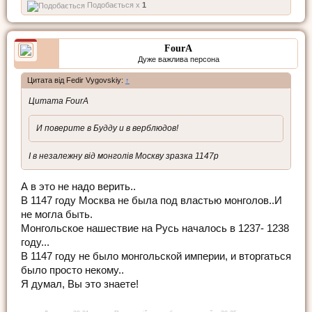
Подобається x
1
FourA
Дуже важлива персона
Цитата від Fedir Vygovskiy:
↑
Цитата FourA
И поверите в Будду и в верблюдов!
І в незалежну від монголів Москву зразка 1147р
А в это не надо верить..
В 1147 году Москва не была под властью монголов..И
не могла быть.
Монгольское нашествие на Русь началось в 1237- 1238
году...
В 1147 году не было монгольской империи, и вторгаться
было просто некому..
Я думал, Вы это знаете!