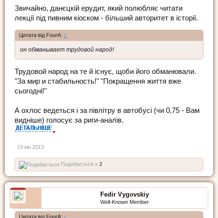
Звичайно, данєцкій ерудит, який полюбляє читати
лекції під пивним кіоском - більший авторитет в історії.
Цитата від FourA:
↑
он обманывает трудовой народ!
Трудовой народ на те й існує, щоби його обманювали.
"За мир и стабильность!" "Покращення життя вже
сьогодні!"
А охлоc ведеться і за півлітру в автобусі (чи 0,75 - Вам
видніше) голосує за риги-аналів.
19 кві 2013
Подобається x
2
Fedir Vygovskiy
Well-Known Member
Цитата від FourA:
↑