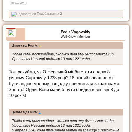
18 кві 2013
Подобається x
3
Fedir Vygovskiy
Well-Known Member
Цитата від FourA:
↑
Тогда сами посчитайте, сколько лет ему было: Александр
Ярославич Невский родился 13 мая 1221 года..
Тож рахуймо, як О.Невський міг би стати андою 8-
річному Сартаку у 1238 році? 18 річний васал не міг
бути андою малому нащадку повелителя за законами
Золотої Орди. Вони мали б бути обидва в віці від 8 до
10 років!
Цитата від FourA:
↑
Тогда сами посчитайте, сколько лет ему было: Александр
Ярославич Невский родился 13 мая 1221 года..
5 апреля 1242 года произошла битва на границе с Ливонским