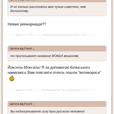
И не только расстояние мне лучше известно, чем
Белинскому..
Невже реінкарнація??
---------- Додано в 17:04 ---------- Попередній допис був написаний в 16:45 ----------
Цитата від FourA:
↑
то приписывают название МОКША моцкалям,
Йоксель-Моксель! Я за допомогою Білінського
намагаюсь Вам пояснити откель пошли "великороси"
---------- Додано в 17:24 ---------- Попередній допис був написаний в 17:04 ----------
Цитата від FourA:
↑
Вы недооцениваете силу духа русского человека!