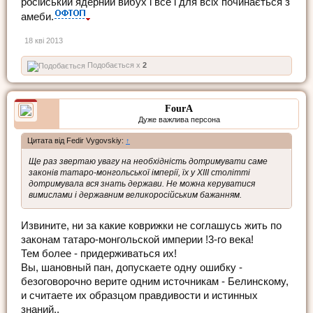
російський ядерний вибух і все і для всіх починається з
амеби.
18 кві 2013
Подобається x
2
FourA
Дуже важлива персона
Цитата від Fedir Vygovskiy:
↑
Ще раз звертаю увагу на необхідність дотримувати саме
законів татаро-монгольської імперії, їх у XIII столітті
дотримувала вся знать держави. Не можна керуватися
вимислами і державним великоросійським бажанням.
Извините, ни за какие коврижки не соглашусь жить по
законам татаро-монгольской империи !3-го века!
Тем более - придерживаться их!
Вы, шановный пан, допускаете одну ошибку -
безоговорочно верите одним источникам - Белинскому,
и считаете их образцом правдивости и истинных
знаний..