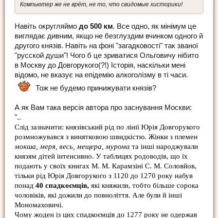
Компьютер же не врёт, не то, что свидомые хисторики!
Навіть округляймо
до 500 км
. Все одно, як мінімум це
виглядає дивним, якщо не безглуздим вчинком одного й
другого князів. Навіть на фоні "загадковості" так званої
"русской души"! Чого б це зриватися Ольговичу нібито
в Москву до Довгорукого(?!) Історія, наскільки мені
відомо, не вказує на епідемію алкоголізму в ті часи.
Тож не будемо принижувати князів?
А як Вам така версія автора про заснування Москви:
"..
Слід зазначити: князівський рід по лінії Юрія Довгорукого
розмножувався з винятковою швидкістю. Жінки з племен
мокша, меря, весь, мещера, мурома
та інші народжували
князям дітей інтенсивно. У таблицях родоводів, що їх
подають у своїх книгах М. М. Карамзіні С. М. Соловйов,
тільки рід Юрія Довгорукого з 1120 до 1270 року набув
понад
40 спадкоємців,
які княжили, тобто більше сорока
чоловіків, які дожили до повноліття. Але були й інші
Мономаховичі.
Чому жоден із цих спадкоємців до 1277 року не одержав