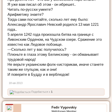
Я уже вам писал об этом - он ибрешет..
Читать по-русски умеете?
Арифметику знаете?
Тогда сами посчитайте, сколько лет ему было:
Александр Ярославич Невский родился 13 мая 1221
года..
5 апреля 1242 года произошла битва на границе с
Ливонским Орденом, на Чудском озере. Сражение это
известно как Ледовое побоище.
---Сколько лет у вас получилось?
Плюньте в глаза этому Белинскому - он обманывает
трудовой народ!
Не верьте украинским фолк-хисторикам, иначе станете
таким же глупцом, как и они!
И поверите в Будду и в верблюдов!
18 кві 2013
Подобається x
1
Fedir Vygovskiy
Well-Known Member