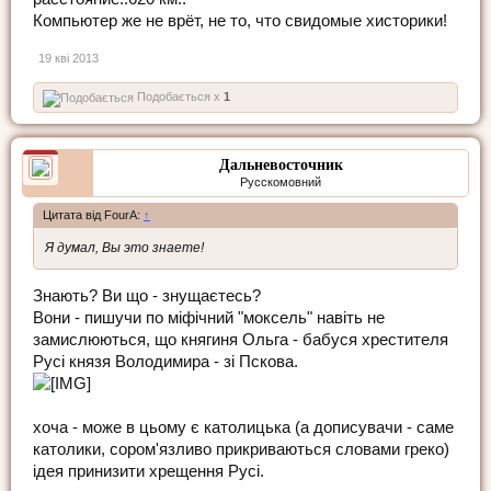
Компьютер же не врёт, не то, что свидомые хисторики!
19 кві 2013
Подобається x
1
Дальневосточник
Русскомовний
Цитата від FourA:
↑
Я думал, Вы это знаете!
Знають? Ви що - знущаєтесь?
Вони - пишучи по міфічний "моксель" навіть не
замислюються, що княгиня Ольга - бабуся хрестителя
Русі князя Володимира - зі Пскова.
хоча - може в цьому є католицька (а дописувачи - саме
католики, сором'язливо прикриваються словами греко)
ідея принизити хрещення Русі.