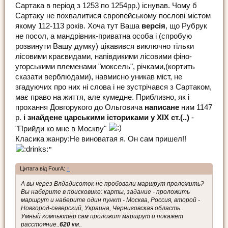
Сартака в період з 1253 по 1254рр.) існував. Чому б
Сартаку не похвалитися європейському послові містом
якому 112-113 років. Хоча тут Ваша
версія
, що Рубрук
не посол, а мандрівник-приватна особа і (спробую
розвинути Вашу думку) цікавився виключно тільки
лісовими краєвидами, напівдикими лісовими фіно-
угорськими племенами "моксель", річками,(кортить
сказати верблюдами), навмисно уникав міст, не
згадуючих про них ні слова і не зустрічався з Сартаком,
має право на життя, але кумедне. Приблизно, як і
прохання Довгорукого до Ольговича
написане
ним 1147
р.
і знайдене царськими істориками у ХІХ ст.(..)
-
"Прийди ко мне в Москву"
Класика жанру:Не виноватая я. Он сам пришел!!
"
Цитата від FourA:
↑
А вы через Влдадисоток не пробовали маршрут проложить?
Вы наберите в поисковике: карты, задание - проложить
маршрут и наберите один пункт - Москва, Россия, второй -
Новгород-северский, Украина, Черниговская область..
Умный компьютер сам проложит маршрут и покажет
расстояние..
620
км..