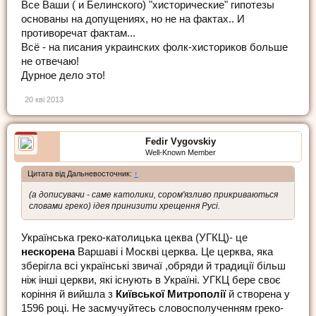
Все Ваши ( и Белинского) "хисторические" гипотезы
основаны на допущениях, но не на фактах.. И
противоречат фактам...
Всё - на писания украинских фолк-хисториков больше
не отвечаю!
Дурное дело это!
20 кві 2013
Fedir Vygovskiy
Well-Known Member
Цитата від Дальневосточник:
↑
(а дописувачи - саме католики, сором'язливо прикриваються
словами греко) ідея принизити хрещення Русі.
Українська греко-католицька цеква (УГКЦ)- це
нескорена
Варшаві і Москві церква. Це церква, яка
зберігла всі українські звичаї ,обряди й традиції більш
ніж інші церкви, які існують в Україні. УГКЦ бере своє
коріння й вийшла з
Київської Митрополії
й створена у
1596 році. Не засмучуйтесь словосполученням греко-