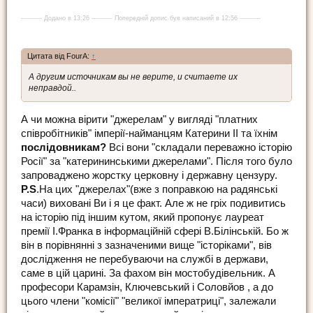
---------- Додано в 13:26 ---------- Попередній допис був написаний в 12:56 ----------
Цитата від FourA:
↑
А другим источникам вы не верите, и считаете их
неправдой..
А чи можна вірити "джерелам" у вигляді "платних
співробітників" імперії-найманцям Катерини ІІ та їхнім
послідовникам?
Всі вони "складали переважно історію
Росії" за "катерининськими джерелами". Після того було
запроваджено жорстку церковну і державну цензуру.
P.S
.На цих "джерелах"(вже з поправкою на радянські
часи) виховані Ви і я це факт. Але ж не гріх подивитись
на історію під іншим кутом, який пропонує лауреат
премії І.Франка в інформаційній сфері В.Білінській. Бо ж
він в порівнянні з зазначеними вище "історіками", вів
дослідження не перебуваючи на службі в держави,
саме в цій царині. За фахом він мостобудівельник. А
професори Карамзін, Ключевський і Соловйов , а до
цього члени "комісії" "великої імператриці", залежали