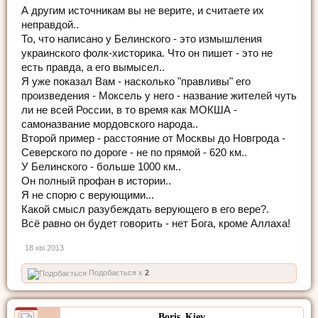
А другим источникам вы не верите, и считаете их
неправдой..
То, что написано у Белинского - это измышления
украинского фолк-хисторика. Что он пишет - это не
есть правда, а его вымысел..
Я уже показал Вам - насколько "правливы" его
произведения - Моксель у него - название жителей чуть
ли не всей России, в то время как МОКША -
самоназвание мордовского народа..
Второй пример - расстояние от Москвы до Новгрода -
Северского по дороге - не по прямой - 620 км..
У Белинского - больше 1000 км..
Он полный профан в истории..
Я не спорю с верующими...
Какой смысл разубеждать верующего в его вере?.
Всё равно он будет говорить - нет Бога, кроме Аллаха!
18 кві 2013
Подобається x
2
Boris_Kiev