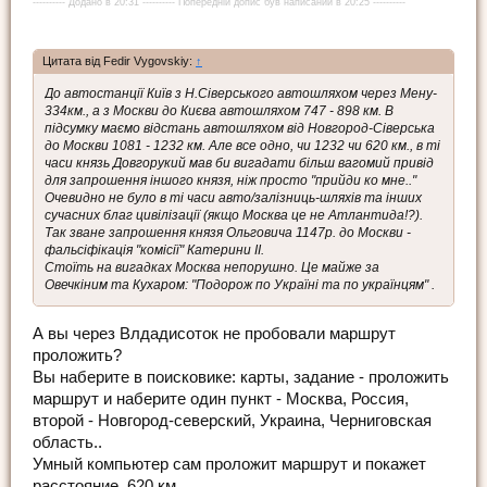
---------- Додано в 20:31 ---------- Попередній допис був написаний в 20:25 ----------
Цитата від Fedir Vygovskiy:
↑
До автостанції Київ з Н.Сіверського автошляхом через Мену-
334км., а з Москви до Києва автошляхом 747 - 898 км. В
підсумку маємо відстань автошляхом від Новгород-Сіверська
до Москви 1081 - 1232 км. Але все одно, чи 1232 чи 620 км., в ті
часи князь Довгорукий мав би вигадати більш вагомий привід
для запрошення іншого князя, ніж просто "прийди ко мне.."
Очевидно не було в ті часи авто/залізниць-шляхів та інших
сучасних благ цивілізації (якщо Москва це не Атлантида!?).
Так зване запрошення князя Ольговича 1147р. до Москви -
фальсіфікація "комісії" Катерини ІІ.
Стоїть на вигадках Москва непорушно. Це майже за
Овечкіним та Кухаром: "Подорож по Україні та по українцям" .
А вы через Влдадисоток не пробовали маршрут
проложить?
Вы наберите в поисковике: карты, задание - проложить
маршрут и наберите один пункт - Москва, Россия,
второй - Новгород-северский, Украина, Черниговская
область..
Умный компьютер сам проложит маршрут и покажет
расстояние..620 км..