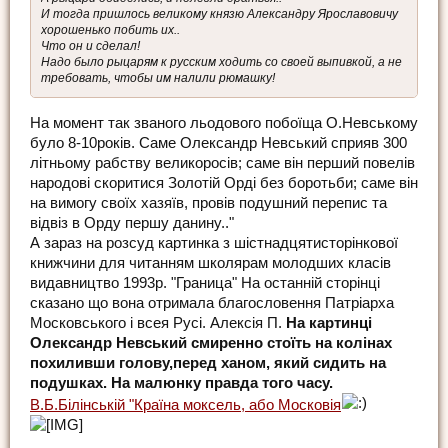
И тогда пришлось великому князю Александру Ярославовичу
хорошенько побить их..
Что он и сделал!
Надо было рыцарям к русским ходить со своей выпивкой, а не
требовать, чтобы им налили рюмашку!
На момент так званого льодового побоїща О.Невському
було 8-10років. Саме Олександр Невський сприяв 300
літньому рабству великоросів; саме він перший повелів
народові скоритися Золотій Орді без боротьби; саме він
на вимогу своїх хазяїв, провів подушний перепис та
відвіз в Орду першу данину.."
А зараз на розсуд картинка з шістнадцятисторінкової
книжчини для читанням школярам молодших класів
видавництво 1993р. "Граница" На останній сторінці
сказано що вона отримала благословення Патріарха
Московського і всея Русі. Алексія П.
На картинці
Олександр Невський смиренно стоїть на колінах
похиливши голову,перед ханом, який сидить на
подушках. На малюнку правда того часу.
В.Б.Білінській "Країна моксель, або Московія