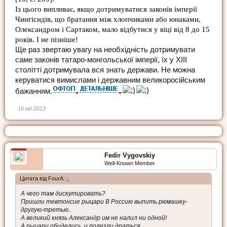
Із цього випливає, якщо дотримуватися законів імперії
Чингісидів, що братання між хлопчиками або юнаками,
Олександром і Сартаком, мало відбутися у віці від 8 до 15
років. І не пізніше!
Ще раз звертаю увагу на необхідність дотримувати
саме законів татаро-монгольської імперії, їх у XIII
столітті дотримувала вся знать держави. Не можна
керуватися вимислами і державним великоросійським
бажанням.
18 кві 2013
Fedir Vygovskiy
Well-Known Member
Цитата від FourA:
↑
А чего там дискутировать?
Пришли тевтонсие рыцари В Россию выпить рюмашку-
другую-третью..
А великий князь Александр им не налил ни одной!
А рыцари обиделись, и полезли драться..