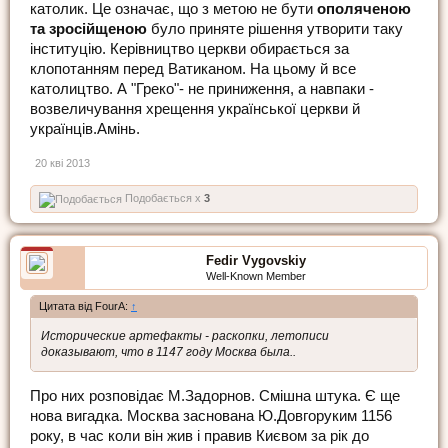
католик. Це означає, що з метою не бути
ополяченою
та зросійщеною
було приняте рішення утворити таку
інституцію. Керівництво церкви обирається за
клопотанням перед Ватиканом. На цьому й все
католицтво. А "Греко"- не приниження, а навпаки -
возвеличування хрещення української церкви й
українців.Амінь.
20 кві 2013
Подобається x
3
Fedir Vygovskiy
Well-Known Member
Цитата від FourA:
↑
Исторические артефакты - раскопки, летописи
доказывают, что в 1147 году Москва была..
Про них розповідає М.Задорнов. Смішна штука. Є ще
нова вигадка. Москва заснована Ю.Довгоруким 1156
року, в час коли він жив і правив Києвом за рік до