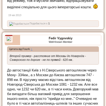
від режиму, тож й мусили звичайно, відпрацьовувати
виділені спеціально для цього імператорські кошти.
19 кві 2013
Подобається x
1
Fedir Vygovskiy
Well-Known Member
Цитата від FourA:
↑
Второй пример - расстояние от Москвы до Новгрода -
Северского по дороге - не по прямой - 620 км..
До автостанції Київ з Н.Сіверського автошляхом через
Мену- 334км., а з Москви до Києва автошляхом 747 -
898 км. В підсумку маємо відстань автошляхом від
Новгород-Сіверська до Москви 1081 - 1232 км. Але все
одно, чи 1232 чи 620 км., в ті часи князь Довгорукий мав
би вигадати більш вагомий привід для запрошення
іншого князя, ніж просто "прийди ко мне.." Очевидно не
було в ті часи авто/залізниць-шляхів та інших сучасних