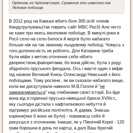
Орденом, на Чудском озере. Сражение это известно как
Ледовое побоище.
В 2012 році на Кавказі вбито біля 300 осіб членів
бандугрупувань(так говрить сайт МВС Росії) Але ніхто
не каже про якесь вікопомне побоїще. В минулі роки в
Росії село на село билося й жертв було набагато
більше ніж на так званому льодовому побоїщі. Чомусь з
того доленосність не роблять. Для Катерини треба
були міфи з метою оточення себе нібито
дворянством,фаворитами, бо вона дійсно, була з роду
збіднілого пруського феодала. Ось і маєте один з міфів
під назвою Великий Князь Олександр Невський з його
побоїщами. Тому росіяни , як ви сказали набагато вище,
коли ми дискутували навколо М.В.Гоголя й "
не
заморачиваються
" над глибинами своєї історії. Бо йде
вона від історичної прусько-німецької брехні ХVIIIст.,
яку сьогодні дістала з нафталінового небуття й
підтримує російська політеліта. А дарма. Знаєшь
коріння(яке б воно не було) - поважаєш себе й
рахуєшся з оточенням. Інакше, як у Північній Кореї - 120
грам борошна в день по картці, а далі Ваш братній