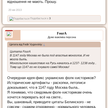
відношення не мають. Прошу.
20 кві 2013
Подобається x
3
FourA
Дуже важлива персона
Цитата від Fedir Vygovskiy:
↑
Цитата FourA
В 1147 году Москва не была под властью монголов..И не
могла быть.
Монгольское нашествие на Русь началось в 1237- 1238 году...
Тому що 1147-го не існувало самої Москви!
Очередная идея-фикс украинских фолк-хисториков?
Исторические артефакты - раскопки, летописи
доказывают, что в 1147 году Москва была..
Я понимаю, что свидомым фолк-хисторикам очень
хочется переврать всё на свете..
Вы, шановный, приводите цитаты Белинского - не
совсем - скажем откровенно - нормального человека,