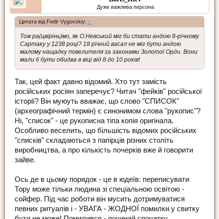
Дуже важлива персона
Цитата від Fedir Vygovskiy:
↑
Тож ра(цвірінь)мо, як О.Невський міг би стати андою 8-річному
Сартаку у 1238 році? 18 річний васал не міг бути андою
малому нащадку повелителя за законами Золотої Орди. Вони
мали б бути обидва в віці від 8 до 10 років!
Так, цей факт давно відомий. Хто тут замість
російських росіян заперечує? Читач "фейків" російської
історії? Він муюуть вважає, що слово "СПИСОК"
(археографічний термін) є синонимом слова "рукопис"?
Ні, "список" - це рукописна тіпа копія оригінала.
Особливо веселить, що більшість відомих російських
"списків" складаються з папірців різних століть
виробництва, а про кількість почерків вже й говорити
зайве.
Ось де в цьому порядок - це в юдеїв: переписувати
Тору може тільки людина зі спеціальною освітою -
сойфер. Під час роботи він мусить дотримуватися
певних ритуалів і - УВАГА - ЖОДНОЇ помилки у свитку
бути не може! Помилився - починай спочатку.