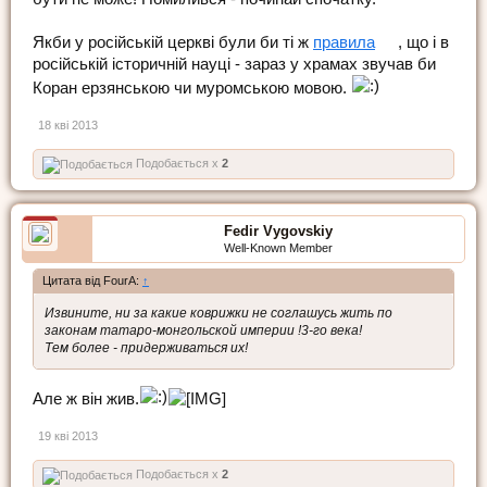
Якби у російській церкві були би ті ж
правила
, що і в
російській історичній науці - зараз у храмах звучав би
Коран ерзянською чи муромською мовою.
18 кві 2013
Подобається x
2
Fedir Vygovskiy
Well-Known Member
Цитата від FourA:
↑
Извините, ни за какие коврижки не соглашусь жить по
законам татаро-монгольской империи !3-го века!
Тем более - придерживаться их!
Але ж він жив.
19 кві 2013
Подобається x
2