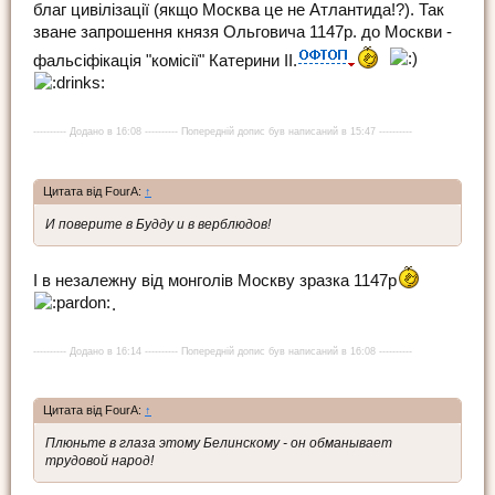
благ цивілізації (якщо Москва це не Атлантида!?). Так
зване запрошення князя Ольговича 1147р. до Москви -
фальсіфікація "комісії" Катерини ІІ.
---------- Додано в 16:08 ---------- Попередній допис був написаний в 15:47 ----------
Цитата від FourA:
↑
И поверите в Будду и в верблюдов!
І в незалежну від монголів Москву зразка 1147р
.
---------- Додано в 16:14 ---------- Попередній допис був написаний в 16:08 ----------
Цитата від FourA:
↑
Плюньте в глаза этому Белинскому - он обманывает
трудовой народ!