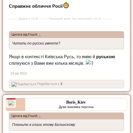
Справжнє обличчя Росії
---------- Додано в 16:26 ---------- Попередній допис був написаний в 16:14 ----------
Цитата від FourA:
↑
Читать по-русски умеете?
Якщо в контексті Київська Русь, то вмію й
руською
спілкуюся з Вами вже кілька місяців.
19 кві 2013
Подобається x
2
Boris_Kiev
Дуже важлива персона
Цитата від FourA:
↑
Плюньте в глаза этому Белинскому