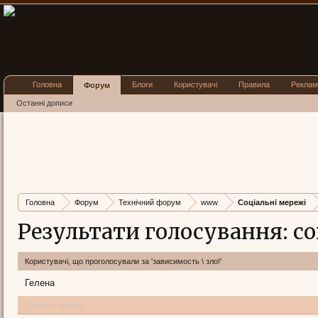
Головна
Блоги
Користувачі
Правила
Реклам
Форум
Останні дописи
Головна
Форум
Технічний форум
www
Соціальні мережі
Результати голосування: со
Користувачі, що проголосували за 'зависимость \ зло!'
Гелена
1 голосів всього.