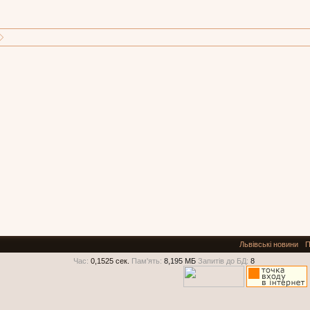
Львівські новини
П
Час:
0,1525 сек.
Пам'ять:
8,195 МБ
Запитів до БД:
8