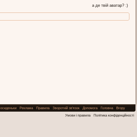
а де твій аватар? :)
осиденьки
Реклама
Правила
Зворотній зв'язок
Допомога
Головна
Вгору
Умови і правила
Політика конфіденційності