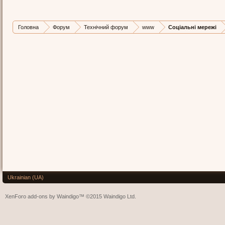
Головна
Форум
Технічний форум
www
Соціальні мережі
Ukrainian (UA)
XenForo add-ons by Waindigo™
©2015
Waindigo Ltd
.