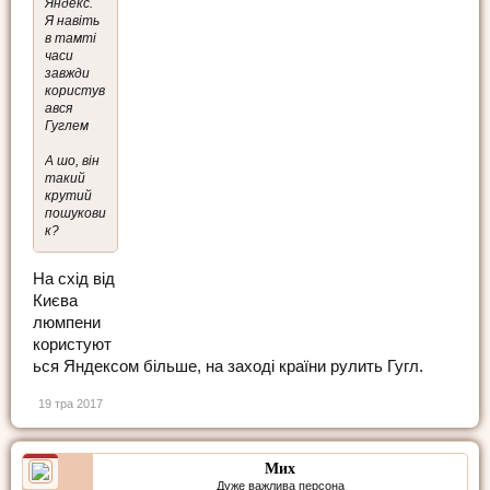
Яндекс.
Я навіть
в тамті
часи
завжди
користув
ався
Гуглем
А шо, він
такий
крутий
пошукови
к?
На схід від
Києва
люмпени
користуют
ься Яндексом більше, на заході країни рулить Гугл.
19 тра 2017
Мих
Дуже важлива персона