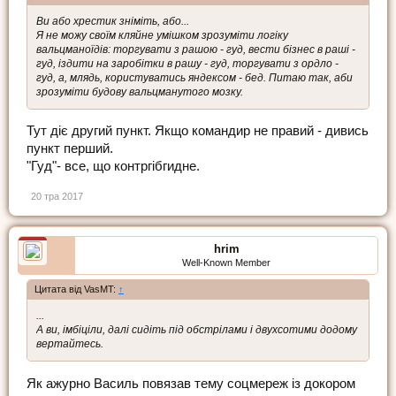
Ви або хрестик зніміть, або...
Я не можу своїм кляйне умішком зрозуміти логіку
вальцманоїдів: торгувати з рашою - гуд, вести бізнес в раші -
гуд, іздити на заробітки в рашу - гуд, торгувати з ордло -
гуд, а, млядь, користуватись яндексом - бед. Питаю так, аби
зрозуміти будову вальцманутого мозку.
Тут діє другий пункт. Якщо командир не правий - дивись
пункт перший.
"Гуд"- все, що контргібгидне.
20 тра 2017
hrim
Well-Known Member
Цитата від VasMT:
↑
...
А ви, імбіціли, далі сидіть під обстрілами і двухсотими додому
вертайтесь.
Як ажурно Василь повязав тему соцмереж із докором