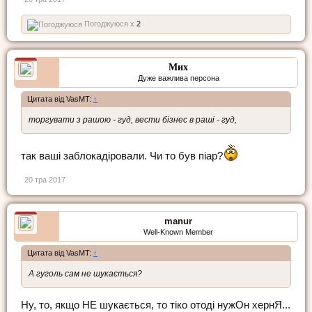
Погоджуюся x
2
Мих
Дуже важлива персона
Цитата від VasMT:
↑
торгувати з рашою - гуд, вести бізнес в раші - гуд,
так ваші заблокадіровали. Чи то був піар?
20 тра 2017
manur
Well-Known Member
Цитата від VasMT:
↑
А гуголь сам не шукається?
Ну, то, якщо НЕ шукається, то тіко отоді нужОн хернЯ...