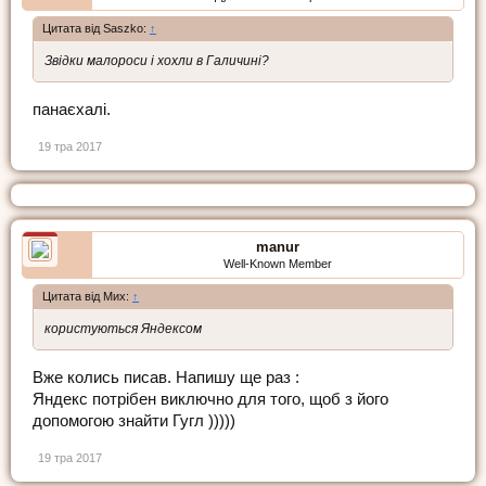
Цитата від Saszko:
↑
Звідки малороси і хохли в Галичині?
панаєхалі.
19 тра 2017
manur
Well-Known Member
Цитата від Мих:
↑
користуються Яндексом
Вже колись писав. Напишу ще раз :
Яндекс потрібен виключно для того, щоб з його
допомогою знайти Гугл )))))
19 тра 2017