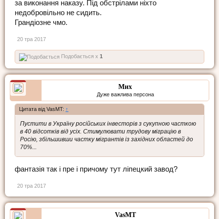
за виконання наказу. Під обстрілами ніхто
недобровільно не сидить.
Грандіозне чмо.
20 тра 2017
Подобається x
1
Мих
Дуже важлива персона
Цитата від VasMT:
↑
Пустити в Україну російських інвесторів з сукупною часткою
в 40 відсотків від усіх. Стимулювати трудову міграцію в
Росію, збільшивши частку мігрантів із західних областей до
70%...
фантазія так і пре і причому тут ліпецкий завод?
20 тра 2017
VasMT