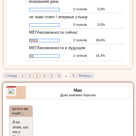
вчерашний день
0 голосів
0,0%
не знаю ответ \ впервые слышу
0 голосів
0,0%
МЕГАвозможности сейчас
2 голосів
28,6%
МЕГАвозможности в будущем
1 голосів
14,3%
< Назад
1
2
3
4
5
6
→
9
Вперед >
Мих
Дуже важлива персона
Цитата від
ІгорМ:
↑
Я не
знаю, шо
то є