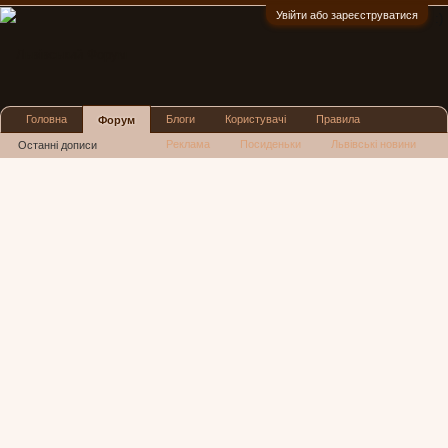
Увійти або зареєструватися
:)
Головна
Блоги
Користувачі
Правила
Форум
Реклама
Посиденьки
Львівські новини
Останні дописи