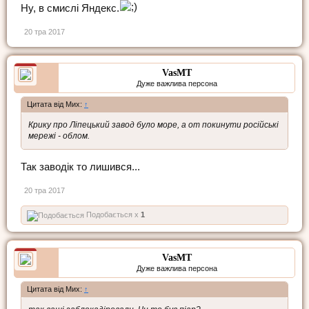
Ну, в смислі Яндекс.
20 тра 2017
VasMT
Дуже важлива персона
Цитата від Мих:
↑
Крику про Ліпецький завод було море, а от покинути російські
мережі - облом.
Так заводік то лишився...
20 тра 2017
Подобається x
1
VasMT
Дуже важлива персона
Цитата від Мих:
↑