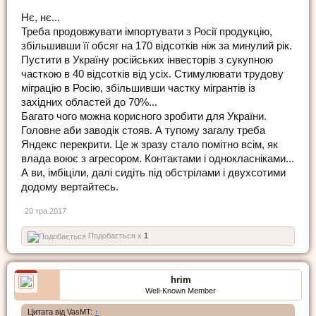
Нє, нє...
Треба продовжувати імпортувати з Росії продукцію,
збільшивши її обсяг на 170 відсотків ніж за минулий рік.
Пустити в Україну російських інвесторів з сукупною
часткою в 40 відсотків від усіх. Стимулювати трудову
міграцію в Росію, збільшивши частку мігрантів із
західних областей до 70%...
Багато чого можна корисного зробити для України.
Головне аби заводік стояв. А тупому загалу треба
Яндекс перекрити. Це ж зразу стало помітно всім, як
влада воює з агресором. Контактами і однокласніками...
А ви, імбіціли, далі сидіть під обстрілами і двухсотими
додому вертайтесь.
20 тра 2017
Подобається x
1
hrim
Well-Known Member
Цитата від VasMT:
↑