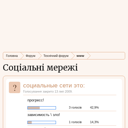
Головна
Форум
Технічний форум
www
Соціальні мережі
?
социальные сети это:
Голосування закрито 13 лип 2009.
прогресс!
3 голосів
42,9%
зависимость \ зло!
1 голосів
14,3%