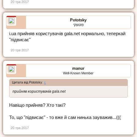
20 тра 2017
Pototsky
פוטוצקי
i.ua прийняв користувачів gala.net нормально, теперкай
"підвисає"
20 тра 2017
manur
Well-Known Member
Цитата від Pototsky:
↑
прийняв користувачів gala.net
Навіщо прийняв? Хто такі?
То, що "підвисає" - то вже й сам нинька зауважив...(((
20 тра 2017