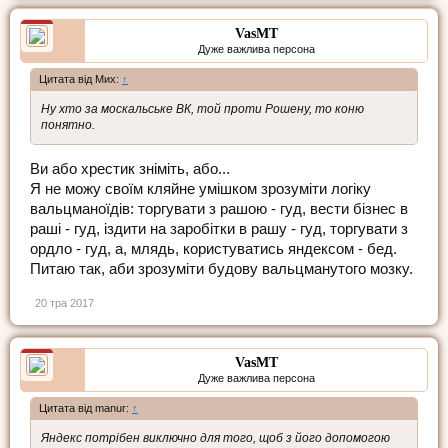
VasMT
Дуже важлива персона
Цитата від Мих:
↑
Ну хто за москальське ВК, той проти Рошену, то коню
понятно.
Ви або хрестик зніміть, або...
Я не можу своїм кляйне умішком зрозуміти логіку
вальцманоїдів: торгувати з рашою - гуд, вести бізнес в
раші - гуд, іздити на заробітки в рашу - гуд, торгувати з
ордло - гуд, а, млядь, користуватись яндексом - бед.
Питаю так, аби зрозуміти будову вальцманутого мозку.
20 тра 2017
VasMT
Дуже важлива персона
Цитата від manur:
↑
Яндекс потрібен виключно для того, щоб з його допомогою