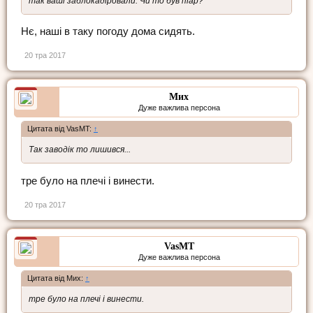
так ваші заблокадіровали. Чи то був піар?
Нє, наші в таку погоду дома сидять.
20 тра 2017
Мих
Дуже важлива персона
Цитата від VasMT:
↑
Так заводік то лишився...
тре було на плечі і винести.
20 тра 2017
VasMT
Дуже важлива персона
Цитата від Мих:
↑
тре було на плечі і винести.