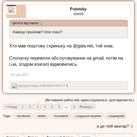
Pototsky
פוטוצקי
Цитата від manur:
↑
Навіщо прийняв? Хто такі?
Хто мав поштову скриньку на @gala.net, той знає.
Спочатку перевели обслуговування на gmail, потім на
i.ua, згодом взагалі відмовились.
20 тра 2017
Інформативно x
1
(Ви повинні увійти або зареєструватися, щоб відповісти.)
< Назад
1
2
3
4
5
6
→
9
Вперед >
Tags:
facebook
twitter
vkontakte
соціальні мережі
соцмережі
а де твій аватар? :)