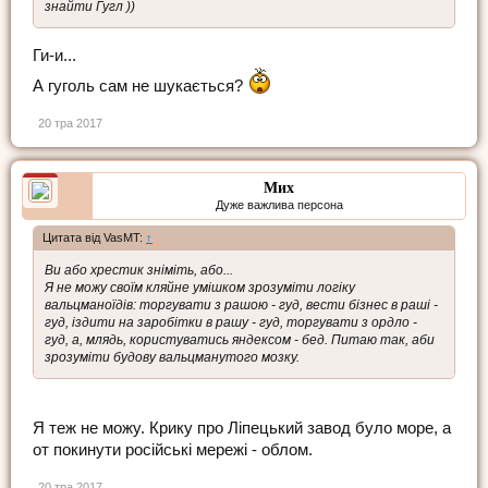
знайти Гугл ))
Ги-и...
А гуголь сам не шукається?
20 тра 2017
Мих
Дуже важлива персона
Цитата від VasMT:
↑
Ви або хрестик зніміть, або...
Я не можу своїм кляйне умішком зрозуміти логіку
вальцманоїдів: торгувати з рашою - гуд, вести бізнес в раші -
гуд, іздити на заробітки в рашу - гуд, торгувати з ордло -
гуд, а, млядь, користуватись яндексом - бед. Питаю так, аби
зрозуміти будову вальцманутого мозку.
Я теж не можу. Крику про Ліпецький завод було море, а
от покинути російські мережі - облом.
20 тра 2017