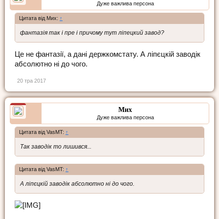
Дуже важлива персона
Цитата від Мих:
↑
фантазія так і пре і причому тут ліпецкий завод?
Це не фантазії, а дані держкомстату. А ліпєцкій заводік
абсолютно ні до чого.
20 тра 2017
Мих
Дуже важлива персона
Цитата від VasMT:
↑
Так заводік то лишився...
Цитата від VasMT:
↑
А ліпєцкій заводік абсолютно ні до чого.