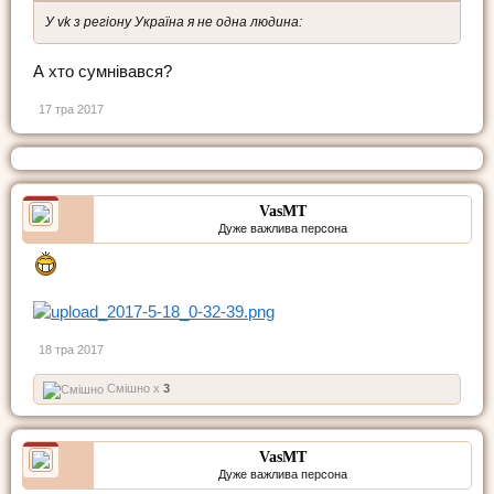
У vk з регіону Україна я не одна людина:
А хто сумнівався?
17 тра 2017
VasMT
Дуже важлива персона
18 тра 2017
Смішно x
3
VasMT
Дуже важлива персона