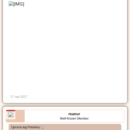
17 тра 2017
manur
Well-Known Member
Цитата від Pototsky:
↑