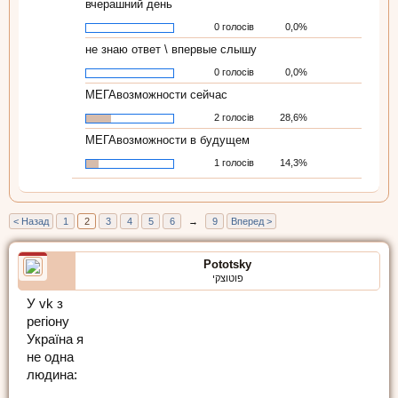
вчерашний день
0 голосів
0,0%
не знаю ответ \ впервые слышу
0 голосів
0,0%
МЕГАвозможности сейчас
2 голосів
28,6%
МЕГАвозможности в будущем
1 голосів
14,3%
< Назад
1
2
3
4
5
6
→
9
Вперед >
Pototsky
פוטוצקי
У vk з
регіону
Україна я
не одна
людина: