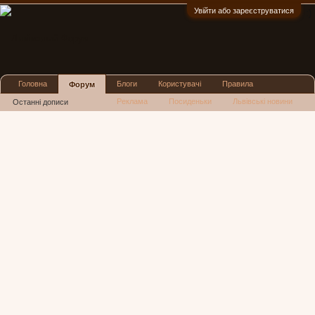
Увійти або зареєструватися
:)
Головна
Блоги
Користувачі
Правила
Форум
Реклама
Посиденьки
Львівські новини
Останні дописи