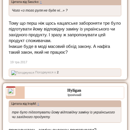
Цитата від Saszko:
↑
Чого «з того руля не буде ні...» ?
Тому що перш ніж щось кацапське забороняти тре було
підготувати йому відповідну заміну із українського чи
західного продукту. І зразу ж запропонувати цей
продукт споживачам.
Інакше буде в моді масовий обхід закону. А нафіга
такий закон, який не працює?
19 тра 2017
Погоджуюся x
2
Hyligan
Іронічний
Цитата від ІгорМ:
↑
тре було підготувати йому відповідну заміну із українського
чи західного продукту.
прикалуєтесь, заміну яндексу приготувати?