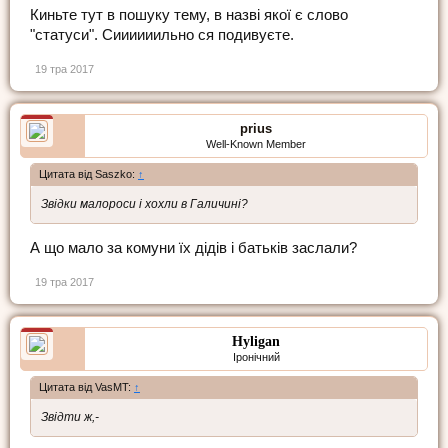
Киньте тут в пошуку тему, в назві якої є слово
"статуси". Сиииииильно ся подивуєте.
19 тра 2017
prius
Well-Known Member
Цитата від Saszko:
↑
Звідки малороси і хохли в Галичині?
А що мало за комуни їх дідів і батьків заслали?
19 тра 2017
Hyligan
Іронічний
Цитата від VasMT:
↑
Звідти ж,-