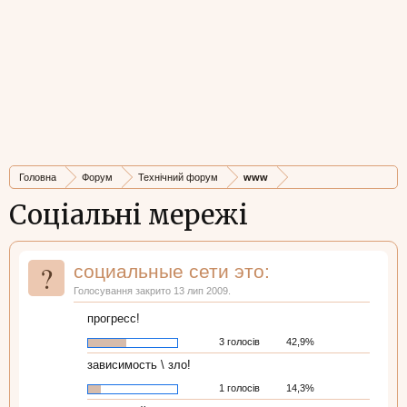
Головна
Форум
Технічний форум
www
Соціальні мережі
?
социальные сети это:
Голосування закрито 13 лип 2009.
прогресс!
3 голосів
42,9%
зависимость \ зло!
1 голосів
14,3%