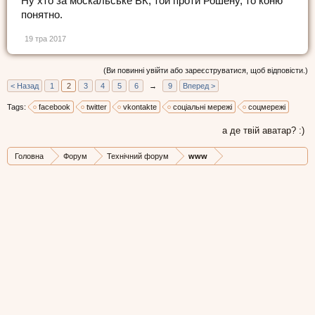
Ну хто за москальське ВК, той проти Рошену, то коню
понятно.
19 тра 2017
(Ви повинні увійти або зареєструватися, щоб відповісти.)
< Назад
1
2
3
4
5
6
→
9
Вперед >
Tags:
facebook
twitter
vkontakte
соціальні мережі
соцмережі
а де твій аватар? :)
Головна
Форум
Технічний форум
www