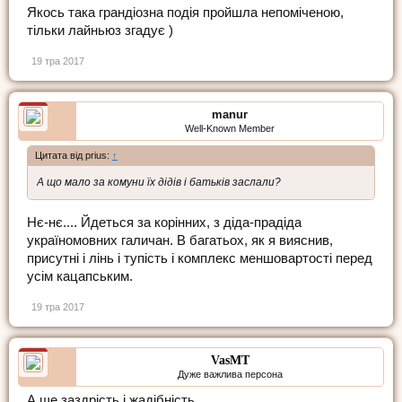
Якось така грандіозна подія пройшла непоміченою,
тільки лайньюз згадує )
19 тра 2017
manur
Well-Known Member
Цитата від prius:
↑
А що мало за комуни їх дідів і батьків заслали?
Нє-нє.... Йдеться за корінних, з діда-прадіда
україномовних галичан. В багатьох, як я вияснив,
присутні і лінь і тупість і комплекс меншовартості перед
усім кацапським.
19 тра 2017
VasMT
Дуже важлива персона
А ще заздрість і жадібність.