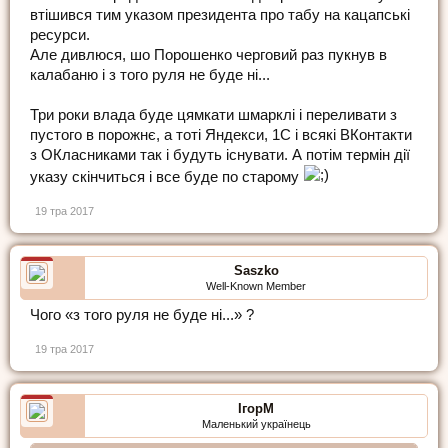
втішився тим указом президента про табу на кацапські
ресурси.
Але дивлюся, шо Порошенко черговий раз пукнув в
калабаню і з того руля не буде ні...
Три роки влада буде цямкати шмарклі і переливати з
пустого в порожнє, а тоті Яндекси, 1С і всякі ВКонтакти
з ОКласниками так і будуть існувати. А потім термін дії
указу скінчиться і все буде по старому
19 тра 2017
Saszko
Well-Known Member
Чого «з того руля не буде ні...» ?
19 тра 2017
ІгорМ
Маленький українець