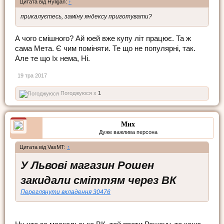
Цитата від Hyligan:
↑
прикалуєтесь, заміну яндексу приготувати?
А чого смішного? Ай юей вже купу літ працює. Та ж
сама Мета. Є чим поміняти. Те що не популярні, так.
Але те що їх нема, Ні.
19 тра 2017
Погоджуюся x
1
Мих
Дуже важлива персона
Цитата від VasMT:
↑
У Львові магазин Рошен
закидали сміттям через ВК
Переглянути вкладення 30476