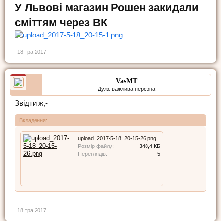
У Львові магазин Рошен закидали
сміттям через ВК
18 тра 2017
VasMT
Дуже важлива персона
Звідти ж,-
Вкладення:
upload_2017-5-18_20-15-26.png
Розмір файлу:
348,4 КБ
Переглядів:
5
18 тра 2017