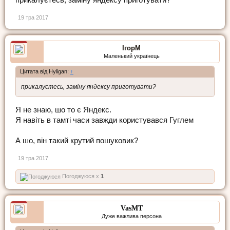
19 тра 2017
ІгорМ
Маленький українець
Цитата від Hyligan:
↑
прикалуєтесь, заміну яндексу приготувати?
Я не знаю, шо то є Яндекс.
Я навіть в тамті часи завжди користувався Гуглем
А шо, він такий крутий пошуковик?
19 тра 2017
Погоджуюся x
1
VasMT
Дуже важлива персона