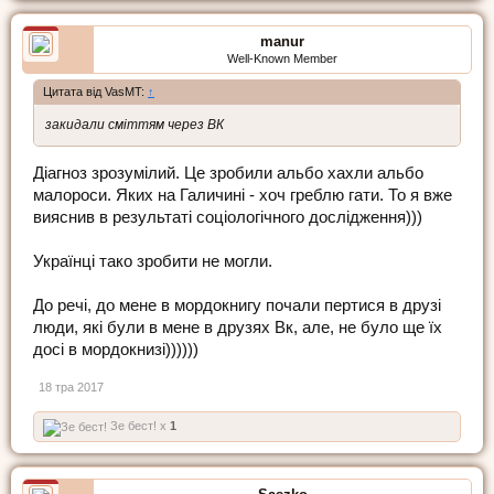
manur
Well-Known Member
Цитата від VasMT:
↑
закидали сміттям через ВК
Діагноз зрозумілий. Це зробили альбо хахли альбо
малороси. Яких на Галичині - хоч греблю гати. То я вже
вияснив в результаті соціологічного дослідження)))
Українці тако зробити не могли.
До речі, до мене в мордокнигу почали пертися в друзі
люди, які були в мене в друзях Вк, але, не було ще їх
досі в мордокнизі))))))
18 тра 2017
Зе бест! x
1