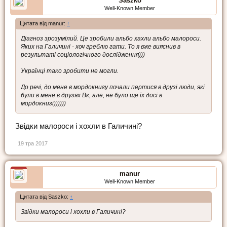
Saszko
Well-Known Member
Цитата від manur:
↑
Діагноз зрозумілий. Це зробили альбо хахли альбо малороси.
Яких на Галичині - хоч греблю гати. То я вже вияснив в
результаті соціологічного дослідження)))
Українці тако зробити не могли.
До речі, до мене в мордокнигу почали пертися в друзі люди, які
були в мене в друзях Вк, але, не було ще їх досі в
мордокнизі))))))
Звідки малороси і хохли в Галичині?
19 тра 2017
manur
Well-Known Member
Цитата від Saszko:
↑
Звідки малороси і хохли в Галичині?