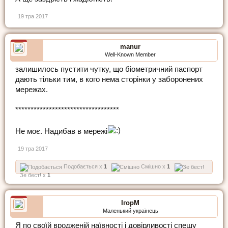
19 тра 2017
manur
Well-Known Member
залишилось пустити чутку, що бiометричний паспорт
дають тiльки тим, в кого нема сторiнки у заборонених
мережах.
**********************************
Не моє. Надибав в мережі
19 тра 2017
Подобається x
1
Смішно x
1
Зе бест! x
1
ІгорМ
Маленький українець
Я по своїй вродженій наївності і довірливості спешу