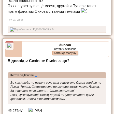
"мало спильного" :D
Эххх, чувствую ещё месяц-другой и Пупер станет
ярым фанатом Сихова с такими темпами
12 кві 2008
Подобається x
5
duncan
батяр з личакова
Команда форуму
Відповідь: Сихів не Львів ,а що?
Цитата від Капітан:
↑
Во как А ведь по началу речь шла о том что Сихов вообще не
Львов. Теперь Сихов просто не историческая часть Львова,
да и то так неуверенно... "мало спильного"
Эххх, чувствую ещё месяц-другой и Пупер станет ярым
фанатом Сихова с такими темпами
не стану.....