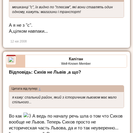
мешканці "с", їх видно по "плюсам", які вони ставлять один
одному, кажуть: магазини і транспорт!
А я не з "с".
А,цілком навпаки...
12 кві 2008
Капітан
Well-Known Member
Відповідь: Сихів не Львів ,а що?
Цитата від пупер:
↑
я кажу: спальний район, який з історичним львовом має мало
спільного...
Во как
А ведь по началу речь шла о том что Сихов
вообще не Львов. Теперь Сихов просто не
историческая часть Львова, да и то так неуверенно...