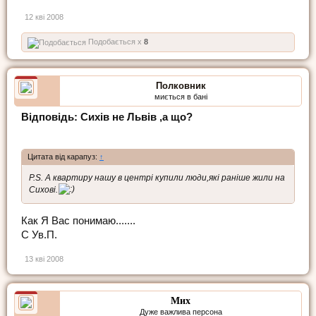
12 кві 2008
Подобається x
8
Полковник
миється в бані
Відповідь: Сихів не Львів ,а що?
Цитата від карапуз:
↑
Р.S. А квартиру нашу в центрі купили люди,які раніше жили на
Сихові.
Как Я Вас понимаю.......
С Ув.П.
13 кві 2008
Мих
Дуже важлива персона