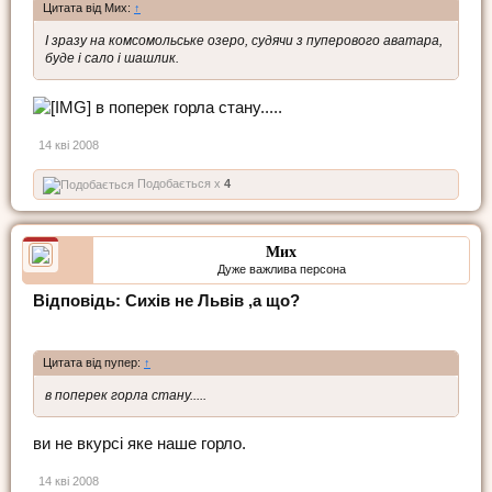
Цитата від Мих:
↑
І зразу на комсомольське озеро, судячи з пуперового аватара,
буде і сало і шашлик.
в поперек горла стану.....
14 кві 2008
Подобається x
4
Мих
Дуже важлива персона
Відповідь: Сихів не Львів ,а що?
Цитата від пупер:
↑
в поперек горла стану.....
ви не вкурсі яке наше горло.
14 кві 2008