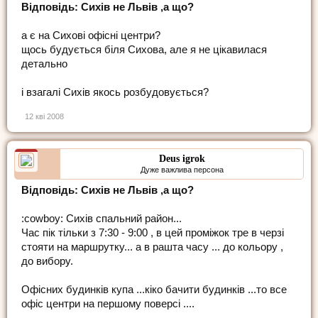
Відповідь: Сихів не Львів ,а що?
а є на Сихові офісні центри?
щось будується біля Сихова, але я не цікавилася
детально
і взагалі Сихів якось розбудовується?
12 кві 2008
Deus igrok
Дуже важлива персона
Відповідь: Сихів не Львів ,а що?
:cowboy: Сихів спальний район...
Час пік тільки з 7:30 - 9:00 , в цей проміжок тре в черзі
стояти на маршрутку... а в рашта часу ... до кольору ,
до вибору.
Офісних будинків купа ...кіко бачити будинків ...то все
офіс центри на першому поверсі ....