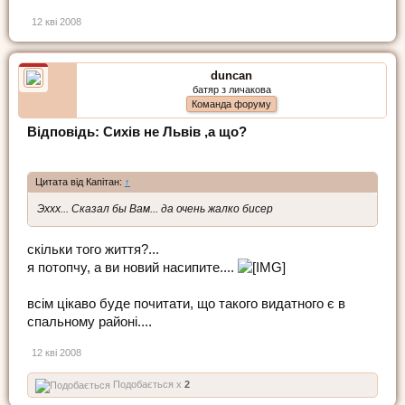
12 кві 2008
duncan
батяр з личакова
Команда форуму
Відповідь: Сихів не Львів ,а що?
Цитата від Капітан:
↑
Эххх... Сказал бы Вам... да очень жалко бисер
скільки того життя?...
я потопчу, а ви новий насипите....
всім цікаво буде почитати, що такого видатного є в
спальному районі....
12 кві 2008
Подобається x
2