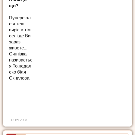
що?
Пупере,ал
е я теж
виріс в тім
селі,де Ви
зараз
живете...
Сигнівка
називаєтьс
я.То,недал
еко біля
Скнилова.
12 кві 2008