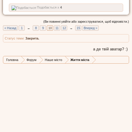
Подобається x
4
(Ви повинні увійти або зареєструватися, щоб відповісти.)
< Назад
1
←
8
9
10
11
12
→
15
Вперед >
Статус теми:
Закрита.
а де твій аватар? :)
Головна
Форум
Наше місто
Життя міста