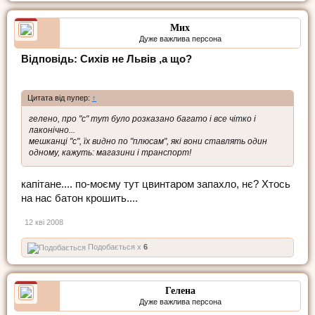
Мих
Дуже важлива персона
Відповідь: Сихів не Львів ,а що?
Цитата від пупер:
↑
гелено, про "с" тут було розказано багато і все чітко і
лаконічно...
мешканці "с", їх видно по "плюсам", які вони ставлять один
одному, кажуть: магазини і транспорт!
капітане.... по-моєму тут цвинтаром запахло, нє? Хтось
на нас батон крошить....
12 кві 2008
Подобається x
6
Гелена
Дуже важлива персона