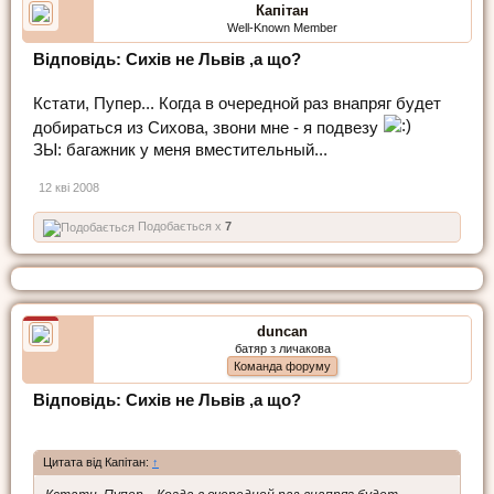
Капітан
Well-Known Member
Відповідь: Сихів не Львів ,а що?
Кстати, Пупер... Когда в очередной раз внапряг будет
добираться из Сихова, звони мне - я подвезу
ЗЫ: багажник у меня вместительный...
12 кві 2008
Подобається x
7
duncan
батяр з личакова
Команда форуму
Відповідь: Сихів не Львів ,а що?
Цитата від Капітан:
↑