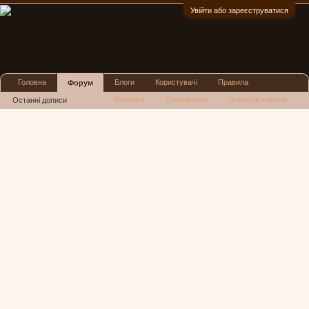
Увійти або зареєструватися
:)
Головна
Блоги
Користувачі
Правила
Форум
Реклама
Посиденьки
Львівські новини
Останні дописи