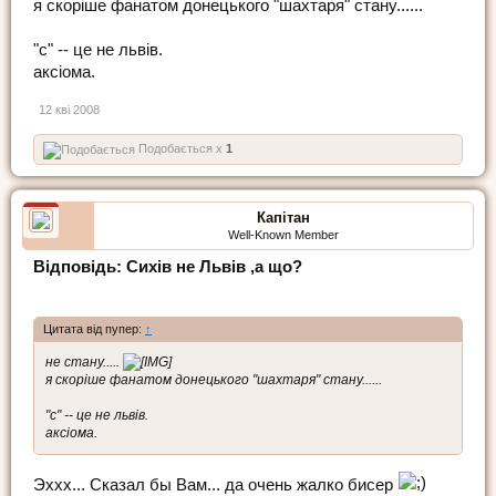
я скоріше фанатом донецького "шахтаря" стану......
"с" -- це не львів.
аксіома.
12 кві 2008
Подобається x
1
Капітан
Well-Known Member
Відповідь: Сихів не Львів ,а що?
Цитата від пупер:
↑
не стану.....
я скоріше фанатом донецького "шахтаря" стану......
"с" -- це не львів.
аксіома.
Эххх... Сказал бы Вам... да очень жалко бисер