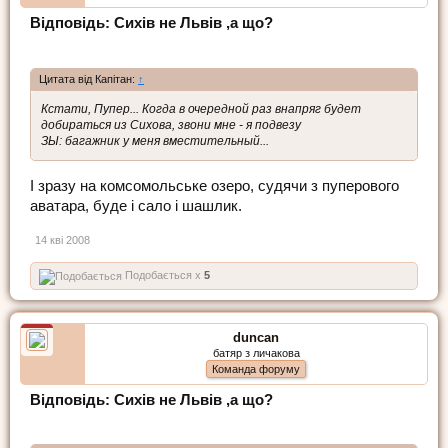
Відповідь: Сихів не Львів ,а що?
Цитата від Капітан:
↑
Кстати, Пупер... Когда в очередной раз внапряг будет
добираться из Сихова, звони мне - я подвезу
ЗЫ: багажник у меня вместительный...
І зразу на комсомольське озеро, судячи з пуперового
аватара, буде і сало і шашлик.
14 кві 2008
Подобається x
5
duncan
батяр з личакова
Команда форуму
Відповідь: Сихів не Львів ,а що?