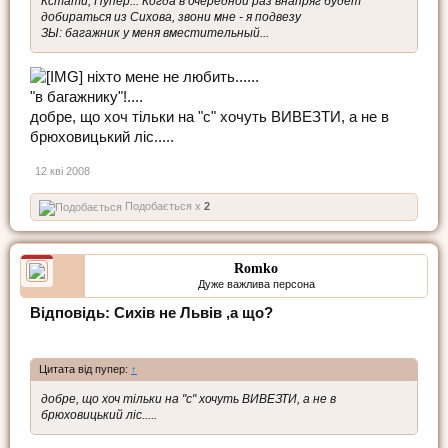
Кстати, Пупер... Когда в очередной раз внапряг будет
добираться из Сихова, звони мне - я подвезу
ЗЫ: багажник у меня вместительный...
ніхто мене не любить......
"в багажнику"!....
добре, що хоч тільки на "с" хочуть ВИВЕЗТИ, а не в
брюховицький ліс.....
12 кві 2008
Подобається x
2
Romko
Дуже важлива персона
Відповідь: Сихів не Львів ,а що?
Цитата від пупер:
↑
добре, що хоч тільки на "с" хочуть ВИВЕЗТИ, а не в
брюховицький ліс.....