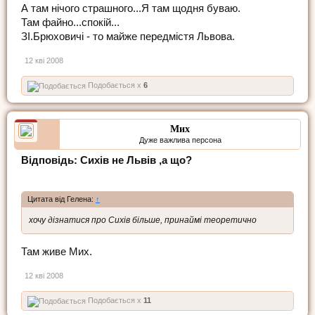
А там нічого страшного...Я там щодня буваю.
Там файно...спокій...
ЗІ.Брюховичі - то майже передмістя Львова.
12 кві 2008
Подобається x
6
Мих
Дуже важлива персона
Відповідь: Сихів не Львів ,а що?
Цитата від Гелена:
↑
хочу дізнатися про Сихів більше, принаймі теоретично
Там живе Мих.
12 кві 2008
Подобається x
11