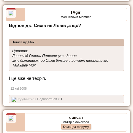
TVgirl
Well-Known Member
Відповідь: Сихів не Львів ,а що?
Цитата від Мих:
↑
Цитата:
Допис від Гелена Переглянути допис
хочу дізнатися про Сихів більше, принаймі теоретично
Там живе Мих.
І це вже не теорія.
12 кві 2008
Подобається x
1
duncan
батяр з личакова
Команда форуму