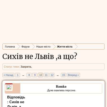
Головна
Форум
Наше місто
Життя міста
Сихів не Львів ,а що?
Статус теми:
Закрита.
< Назад
1
←
8
9
10
11
12
→
15
Вперед >
Romko
Дуже важлива персона
Відповідь
: Сихів не
Львів ,а