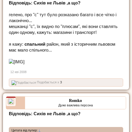
Відповідь: Сихів не Львів ,а що?
гелено, про "с" тут було розказано багато і все чітко і
лаконічно...
мешканці "с", їх видно по "плюсам", які вони ставлять
один одному, кажуть: магазини і транспорт!
я кажу:
спальний
район, який з історичним львовом
має мало спільного...
12 кві 2008
Подобається x
3
Romko
Дуже важлива персона
Відповідь: Сихів не Львів ,а що?
Цитата від пупер:
↑