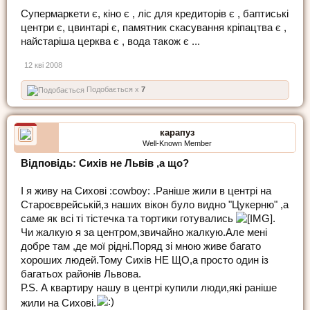
Супермаркети є, кіно є , ліс для кредиторів є , баптиські
центри є, цвинтарі є, памятник скасування кріпацтва є ,
найстаріша церква є , вода також є ...
12 кві 2008
Подобається x
7
карапуз
Well-Known Member
Відповідь: Сихів не Львів ,а що?
І я живу на Сихові :cowboy: .Раніше жили в центрі на
Староєврейській,з наших вікон було видно "Цукерню" ,а
саме як всі ті тістечка та тортики готувались
.
Чи жалкую я за центром,звичайно жалкую.Але мені
добре там ,де мої рідні.Поряд зі мною живе багато
хороших людей.Тому Сихів НЕ ЩО,а просто один із
багатьох районів Львова.
Р.S. А квартиру нашу в центрі купили люди,які раніше
жили на Сихові.