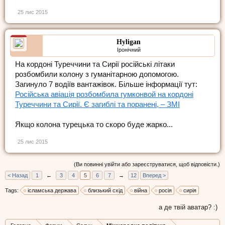
25 лис 2015
Hyligan
Іронічний
На кордоні Туреччини та Сирії російські літаки
розбомбили колону з гуманітарною допомогою.
Загинуло 7 водіїв вантажівок. Більше інформації тут:
Російська авіація розбомбила гумконвой на кордоні
Туреччини та Сирії. Є загиблі та поранені, – ЗМІ
Якщо колона турецька то скоро буде жарко...
25 лис 2015
(Ви повинні увійти або зареєструватися, щоб відповісти.)
< Назад
1
←
3
4
5
6
7
→
12
Вперед >
Tags:
ісламська держава
близький схід
війна
росія
сирія
а де твій аватар? :)