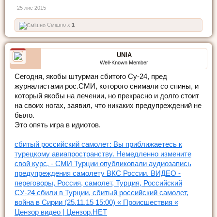
25 лис 2015
Смішно x
1
UNIA
Well-Known Member
Cегодня, якобы штурман сбитого Су-24, пред
журналистами рос.СМИ, которого снимали со спины, и
который якобы на лечении, но прекрасно и долго стоит
на своих ногах, заявил, что никаких предупреждений не
было.
Это опять игра в идиотов.
сбитый российский самолет: Вы приближаетесь к
турецкому авиапространству. Немедленно измените
свой курс, - СМИ Турции опубликовали аудиозапись
предупреждения самолету ВКС России. ВИДЕО -
переговоры, Россия, самолет, Турция, Российский
СУ-24 сбили в Турции, сбитый российский самолет,
война в Сирии (25.11.15 15:00) « Происшествия «
Цензор видео | Цензор.НЕТ