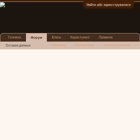
Увійти або зареєструватися
:)
Головна
Блоги
Користувачі
Правила
Форум
Реклама
Посиденьки
Львівські новини
Останні дописи