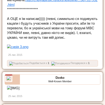
.html
**********************
А ОЦЕ я їм написав))))) (певні, сиииильно ся подивують
кацапи і будуть учасників з України просити, аби їм то
перевели, бо ж української мови на тому форумі МВС
УКРАЇНИ вже, певні, давно ніхто не видів). І, взагалі,
цікаво, чи не витруть там мій допис.
25 лис 2015
Подобається x
1
Погоджуюся x
1
Dzeko
Well-Known Member
25 лис 2015