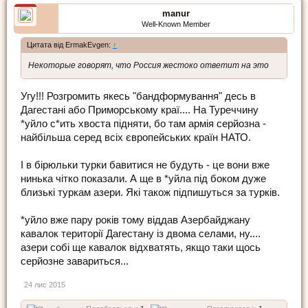
manur
Well-Known Member
Цитата від ErmakEvgen:
↑
Некоторые говорят, что Россия жестоко ответит на это
Угу!!! Розгромить якесь "бандформування" десь в
Дагестані або Приморському краї.... На Туреччину
*уйло с*ить хвоста підняти, бо там армія серйозна -
найбільша серед всіх європейських країн НАТО.
І в бірюльки турки бавитися не будуть - це вони вже
нинька чітко показали. А ще в *уйла під боком дуже
близькі туркам азери. Які також підпишуться за турків.
*уйло вже пару років тому віддав Азербайджану
кавалок території Дагестану із двома селами, ну....
азери собі ще кавалок відхватять, якщо таки щось
серйозне завариться...
24 лис 2015