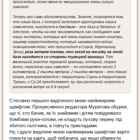
происходит, лично меня он эмоционально очень сильно
заводит.
Теперь про сами обстоятельства. Знаете, получается так,
что наша база, с которой взлетает группировка наших
самолетов, находится в Хмеймим – это база в Латакии. И
для того, чтобы на нее приземлиться, как сообщают нам
наши эксперты, которые всё очень хорошо знают изнутри,
нашему корреспонденту, который занимается сейчас
освещением того, что происходит в Сирии, Муртазину
Эрику,
роза ветров такова, что заход на посадку на этой
базе находится со стороны турецкой границы
. Тот
маленький участок турецкой границы, который, скорее
всего, пересекал наш самолет – он составляет около 2
километров, 2 тысячи метров. 2 тысячи метров – это такая
кишка, которая вдается с территории Сирии в территорию
Турции, и Су-24 преодолевает, ну, при различной скорости и
различном ветре за 6-8 секунд.
Стосовно першого виділеного мною напівжирним
шрифтом: Прогресивного редактора Муратова обурює,
що ті, хто бачив, як їх знайомим і дітям повідривало
бомбами руки-голови, не кладуть пухову перину під
збитого льотчика, а товчуть прикладами.
Ну, і друге виділене мною напівжирним шрифтом: варто
глянути на карту, щоб побачити, що якщо обминути