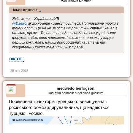
Well-Known Member
Цитата від manur:
↑
Якби ж то....
Український!!!
@Dzeko
,
якщо хочете - заеєструйтеся. Попливайте трохи в
тому болоті. Це жах!!! За останні роки туди стільки кацапів
налізло, що ах... То, напевно, один з небагатьох українських
форумів, звідки вони черпають "виключно правильну інфу з
перших рук". Але й наших доморощених кацапів чи то
скацаплених хахлів там більш ніж треба.
25 лис 2015
medwedo berlogsoni
Das stud nemödik a del binos gudikum.
Порівняння траєкторій турецького винищувача і
російського бомбардирувальника, що надаються
Турцією і Росією.