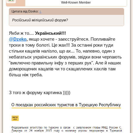
Well-Known Member
Цитата від Dzeko:
↑
Російський міліцейський форум?
Якби ж то....
Український!!!
@Dzeko
,
якщо хочете - заеєструйтеся. Попливайте
трохи в тому болоті. Це жах!!! За останні роки туди
стільки кацапів налізло, що ах... То, напевно, один з
небагатьох українських форумів, звідки вони черпають
"виключно правильну інфу з перших рук". Але й наших
доморощених кацапів чи то скацаплених хахлів там
більш ніж треба.
З того ж форуму картинка )))))