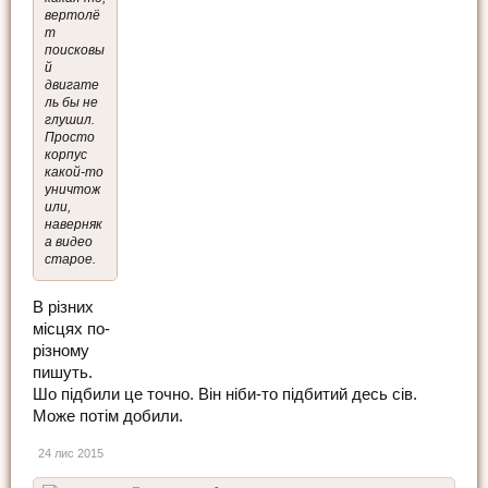
вертолё
т
поисковы
й
двигате
ль бы не
глушил.
Просто
корпус
какой-то
уничтож
или,
наверняк
а видео
старое.
В різних
місцях по-
різному
пишуть.
Шо підбили це точно. Він ніби-то підбитий десь сів.
Може потім добили.
24 лис 2015