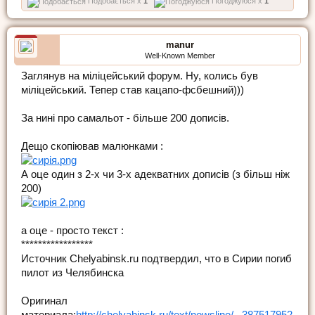
Подобається x
1
Погоджуюся x
1
manur
Well-Known Member
Заглянув на міліцейський форум. Ну, колись був
міліцейський. Тепер став кацапо-фсбешний)))
За нині про самальот - більше 200 дописів.
Дещо скопіював малюнками :
А оце один з 2-х чи 3-х адекватних дописів (з більш ніж
200)
а оце - просто текст :
*****************
Источник Chelyabinsk.ru подтвердил, что в Сирии погиб
пилот из Челябинска
Оригинал
материала:
http://chelyabinsk.ru/text/newsline/...387517952