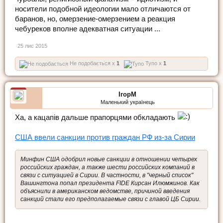
носители подобной идеологии мало отличаются от
баранов, но, омерзение-омерзением а реакция
чебуреков вполне адекватная ситуации ...
25 лис 2015
Не подобається x
1
Тупо x
1
ІгорМ
Маленький українець
Ха, а кацапів дальше прапорцями обкладають
США ввели санкции против граждан РФ из-за Сирии
Минфин США одобрил новые санкции в отношении четырех
российских граждан, а также шести российских компаний в
связи с ситуацией в Сирии. В частности, в "черный список"
Вашингтона попал президента FIDE Кирсан Илюмжинов. Как
объяснили в американском ведомстве, причиной введения
санкций стали его предполагаемые связи с главой ЦБ Сирии.