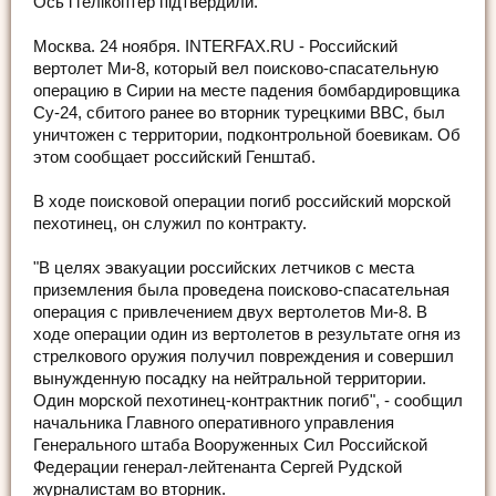
Ось і гелікоптер підтвердили.
Москва. 24 ноября. INTERFAX.RU - Российский
вертолет Ми-8, который вел поисково-спасательную
операцию в Сирии на месте падения бомбардировщика
Су-24, сбитого ранее во вторник турецкими ВВС, был
уничтожен с территории, подконтрольной боевикам. Об
этом сообщает российский Генштаб.
В ходе поисковой операции погиб российский морской
пехотинец, он служил по контракту.
"В целях эвакуации российских летчиков с места
приземления была проведена поисково-спасательная
операция с привлечением двух вертолетов Ми-8. В
ходе операции один из вертолетов в результате огня из
стрелкового оружия получил повреждения и совершил
вынужденную посадку на нейтральной территории.
Один морской пехотинец-контрактник погиб", - сообщил
начальника Главного оперативного управления
Генерального штаба Вооруженных Сил Российской
Федерации генерал-лейтенанта Сергей Рудской
журналистам во вторник.