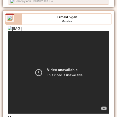
Погоджуюся x
1
ErmakEvgen
Member