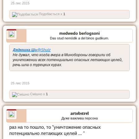
25 лис 2015
Подобається x
1
medwedo berlogsoni
Das stud nemödik a del binos gudikum.
Дядюшка Шу
‏@Shulz
Не думал, что когда вчера в Минобороны говорили об
уничтожении всех потенциально опасных летающих целей,
речь шла о турецких курах.
25 лис 2015
Смішно x
1
artobstrel
Дуже важлива персона
раз на то пошло, то "уничтожение опасных
потенциально летающих целей ... "