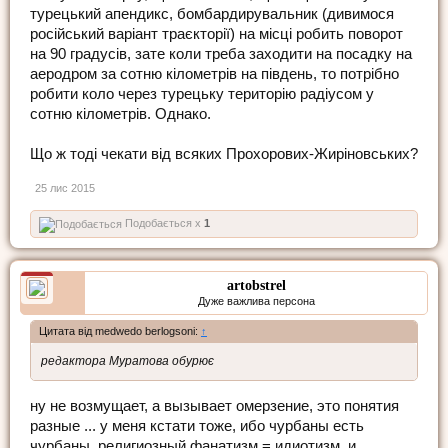
турецький апендикс, бомбардирувальник (дивимося
російський варіант траєкторії) на місці робить поворот
на 90 градусів, зате коли треба заходити на посадку на
аеродром за сотню кілометрів на південь, то потрібно
робити коло через турецьку територію радіусом у
сотню кілометрів. Однако.
Що ж тоді чекати від всяких Прохорових-Жиріновських?
25 лис 2015
Подобається x
1
artobstrel
Дуже важлива персона
Цитата від medwedo berlogsoni:
↑
редактора Муратова обурює
ну не возмущает, а вызывает омерзение, это понятия
разные ... у меня кстати тоже, ибо чурбаны есть
чурбаны, религиозный фанатизм = идиотизм, и