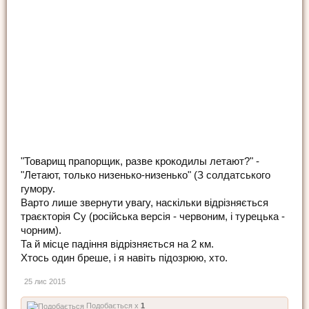
"Товарищ прапорщик, разве крокодилы летают?" -
"Летают, только низенько-низенько" (З солдатського
гумору.
Варто лише звернути увагу, наскільки відрізняється
траєкторія Су (російська версія - червоним, і турецька -
чорним).
Та й місце падіння відрізняється на 2 км.
Хтось один бреше, і я навіть підозрюю, хто.
25 лис 2015
Подобається x
1