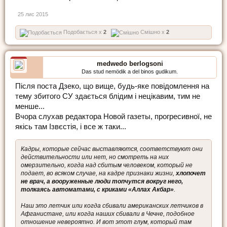
25 лис 2015
Подобається x
2
Смішно x
2
medwedo berlogsoni
Das stud nemödik a del binos gudikum.
Після поста Дзеко, що вище, будь-яке повідомлення на
тему збитого СУ здається блідим і нецікавим, тим не
менше...
Вчора слухав редактора Новой газеты, прогресивної, не
якісь там Ізвєстія, і все ж таки...
Кадры, которые сейчас выставляются, соответствуют они
действительности или нет, но смотреть на них
омерзительно, когда над сбитым человеком, который не
подает, во всяком случае, на кадре признаки жизни,
хлопочет
не врач, а вооруженные люди топчутся вокруг него,
толкаясь автоматами, с криками «Аллах Акбар»
.
Наш это летчик или когда сбивали американских летчиков в
Афганистане, или когда наших сбивали в Чечне, подобное
отношение невероятно. И вот этот глум, который там