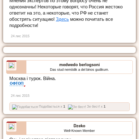
Мнения экспертов по этому вопросу очень не
однозначны! Некоторые говорят, что Россия жестоко
ответит на это, а некоторые, что РФ не станет
обострять ситуацию!
Здесь
можно почитать все
подробности!
24 лис 2015
medwedo berlogsoni
Das stud nemödik a del binos gudikum.
Москва і турок. Війна.
24 лис 2015
Подобається x
1
Зе бест! x
1
Dzeko
Well-Known Member