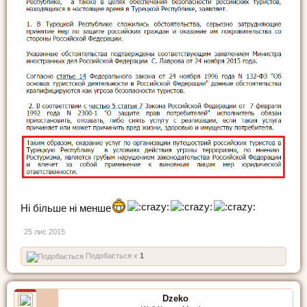
Ні більше ні менше
25 лис 2015
Подобається x
1
Dzeko