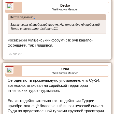
Dzeko
Well-Known Member
Цитата від manur:
↑
Заглянув на міліцейський форум. Ну, колись був міліцейський.
Тепер став кацапо-фсбешний)))
Російський міліцейський форум? Як був кацапо-
фсбешний, так і лишився.
25 лис 2015
UNIA
Well-Known Member
Cегодня по тв промелькнуло упоминание, что Су-24,
возможно, атаковал на сирийской территории
этнических турок -туркманов.
Если это действительно так, то действия Турции
приобретают ещё более ясный и практический смысл.
Судя по представленной турками круговой траектории