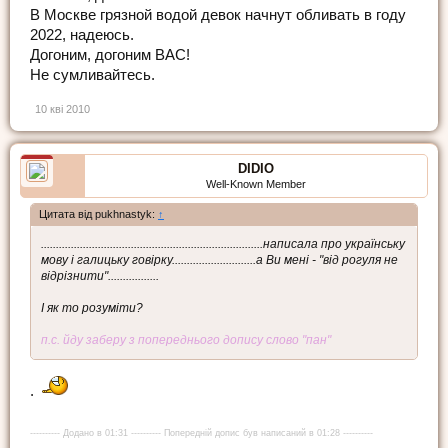
В Москве грязной водой девок начнут обливать в году
2022, надеюсь.
Догоним, догоним ВАС!
Не сумливайтесь.
10 кві 2010
DIDIO
Well-Known Member
Цитата від pukhnastyk:
↑
..........................................................................написала про українську
мову і галицьку говірку............................а Ви мені - "від рогуля не
відрізнити".................
І як то розуміти?
п.с. йду заберу з попереднього допису слово "пан"
.
---------- Додано в 01:31 ---------- Попередній допис був написаний в 01:28 ----------