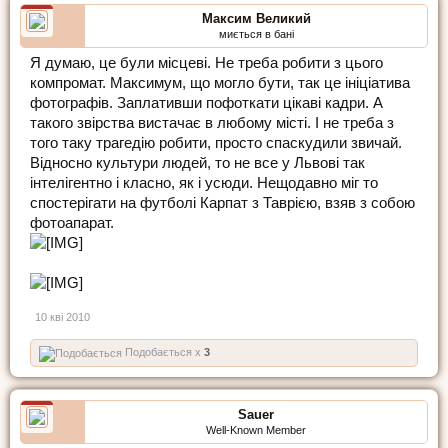
Максим Великий
миється в бані
Я думаю, це були місцеві. Не треба робити з цього
компромат. Максимум, що могло бути, так це ініціатива
фотографів. Заплативши пофоткати цікаві кадри. А
такого звірства вистачає в любому місті. І не треба з
того таку трагедію робити, просто спаскудили звичай.
Відносно культури людей, то не все у Львові так
інтелігентно і класно, як і усюди. Нещодавно міг то
спостерігати на футболі Карпат з Таврією, взяв з собою
фотоапарат.
10 кві 2010
Подобається x
3
Sauer
Well-Known Member