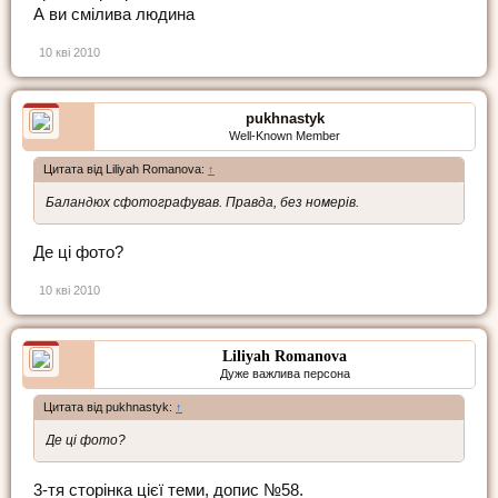
А ви смілива людина
10 кві 2010
pukhnastyk
Well-Known Member
Цитата від Liliyah Romanova:
↑
Баландюх сфотографував. Правда, без номерів.
Де ці фото?
10 кві 2010
Liliyah Romanova
Дуже важлива персона
Цитата від pukhnastyk:
↑
Де ці фото?
3-тя сторінка цієї теми, допис №58.