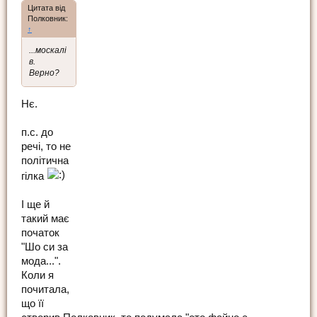
Цитата від
Полковник:
↑
...москалi
в.
Верно?
Нє.
п.с. до
речі, то не
політична
гілка
І ще й
такий має
початок
"Шо си за
мода...".
Коли я
почитала,
що її