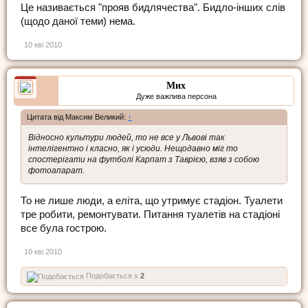
Це називається "прояв бидлячества". Бидло-інших слів
(щодо даної теми) нема.
10 кві 2010
Мих
Дуже важлива персона
Цитата від Максим Великий:
↑
Відносно культури людей, то не все у Львові так
інтелігентно і класно, як і усюди. Нещодавно міг то
спостерігати на футболі Карпат з Таврією, взяв з собою
фотоапарат.
То не лише люди, а еліта, що утримує стадіон. Туалети
тре робити, ремонтувати. Питання туалетів на стадіоні
все була гострою.
10 кві 2010
Подобається x
2