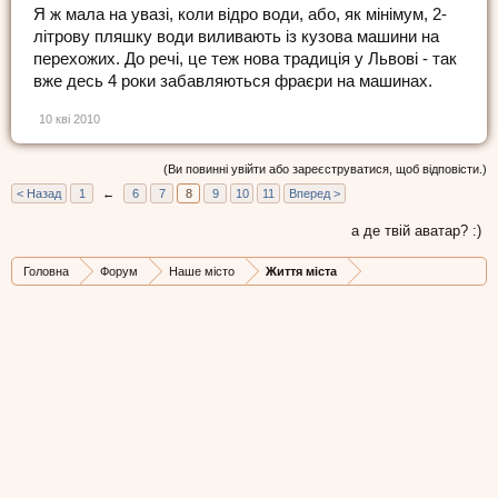
Я ж мала на увазі, коли відро води, або, як мінімум, 2-
літрову пляшку води виливають із кузова машини на
перехожих. До речі, це теж нова традиція у Львові - так
вже десь 4 роки забавляються фраєри на машинах.
10 кві 2010
(Ви повинні увійти або зареєструватися, щоб відповісти.)
< Назад
1
←
6
7
8
9
10
11
Вперед >
а де твій аватар? :)
Головна
Форум
Наше місто
Життя міста