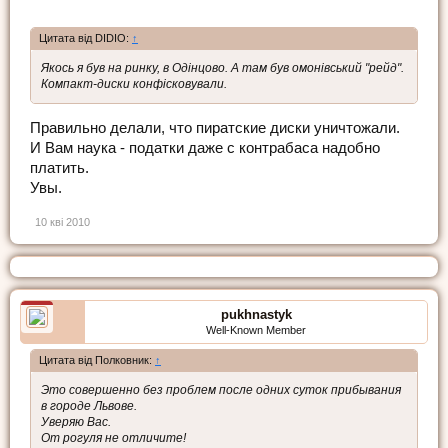
Цитата від DIDIO:
↑
Якось я був на ринку, в Одінцово. А там був омонівський "рейд".
Компакт-диски конфісковували.
Правильно делали, что пиратские диски уничтожали.
И Вам наука - податки даже с контрабаса надобно
платить.
Увы.
10 кві 2010
pukhnastyk
Well-Known Member
Цитата від Полковник:
↑
Это совершенно без проблем после одних суток прибывания
в городе Львове.
Уверяю Вас.
От рогуля не отличите!