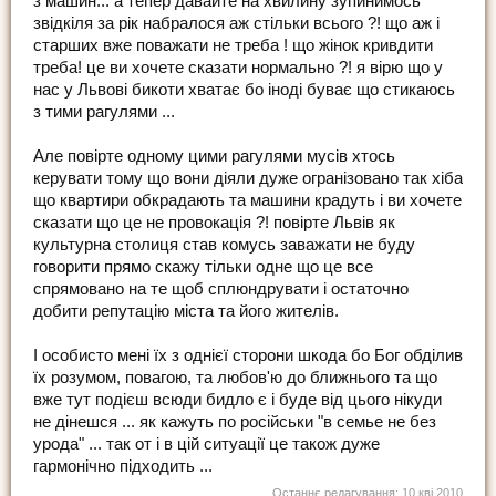
з машин... а тепер давайте на хвилину зупинимось
звідкіля за рік набралося аж стільки всього ?! що аж і
старших вже поважати не треба ! що жінок кривдити
треба! це ви хочете сказати нормально ?! я вірю що у
нас у Львові бикоти хватає бо іноді буває що стикаюсь
з тими рагулями ...
Але повірте одному цими рагулями мусів хтось
керувати тому що вони діяли дуже огранізовано так хіба
що квартири обкрадають та машини крадуть і ви хочете
сказати що це не провокація ?! повірте Львів як
культурна столиця став комусь заважати не буду
говорити прямо скажу тільки одне що це все
спрямовано на те щоб сплюндрувати і остаточно
добити репутацію міста та його жителів.
І особисто мені їх з однієї сторони шкода бо Бог обділив
їх розумом, повагою, та любов'ю до ближнього та що
вже тут подієш всюди бидло є і буде від цього нікуди
не дінешся ... як кажуть по російськи "в семье не без
урода" ... так от і в цій ситуації це також дуже
гармонічно підходить ...
Останнє редагування:
10 кві 2010