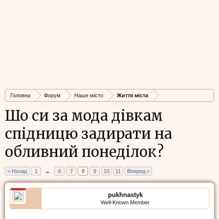
Головна
Форум
Наше місто
Життя міста
Шо си за мода дівкам
спідницю задирати на
обливний понеділок?
< Назад
1
←
6
7
8
9
10
11
Вперед >
pukhnastyk
Well-Known Member