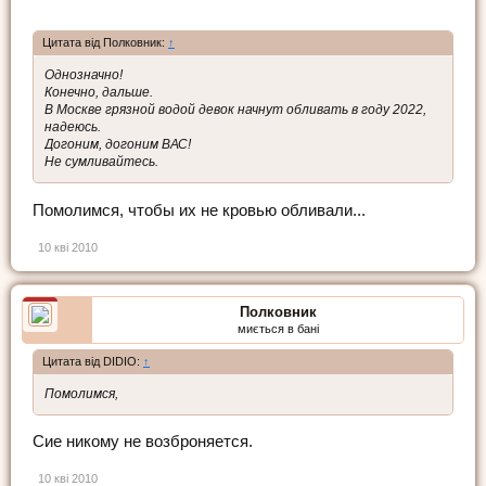
Цитата від Полковник:
↑
Однозначно!
Конечно, дальше.
В Москве грязной водой девок начнут обливать в году 2022,
надеюсь.
Догоним, догоним ВАС!
Не сумливайтесь.
Помолимся, чтобы их не кровью обливали...
10 кві 2010
Полковник
миється в бані
Цитата від DIDIO:
↑
Помолимся,
Сие никому не возброняется.
10 кві 2010