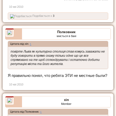
10 кві 2010
Подобається x
3
Полковник
миється в бані
Цитата від xin:
↑
повірте Львів як культурна столиця став комусь заважати не
буду говорити в прямо скажу тільки одне що це все
спрямовано на те щоб сплюндрувати і остаточно добити
репутацію міста та його жителів.
Я правильно понял, что ребята ЭТИ не местные были?
10 кві 2010
xin
Member
Цитата від Полковник:
↑