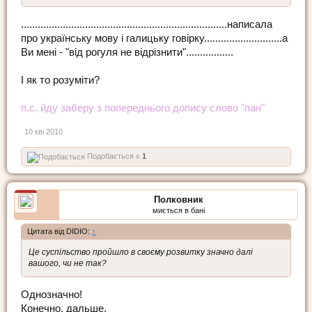
..........................................................................написала
про українську мову і галицьку говірку............................а
Ви мені - "від рогуля не відрізнити".................
І як то розуміти?
п.с. йду заберу з попереднього допису слово "пан"
10 кві 2010
Подобається x
1
Полковник
миється в бані
Цитата від DIDIO:
↑
Це суспільство пройшло в своєму розвитку значно далі
вашого, чи не так?
Однозначно!
Конечно, дальше.