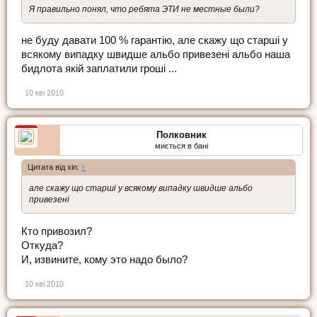
Я правильно понял, что ребята ЭТИ не местные были?
не буду давати 100 % гарантію, але скажу що старші у
всякому випадку швидше альбо привезені альбо наша
бидлота якій заплатили гроші ...
10 кві 2010
Полковник
миється в бані
Цитата від xin:
↑
але скажу що старші у всякому випадку швидше альбо
привезені
Кто привозил?
Откуда?
И, извините, кому это надо было?
10 кві 2010