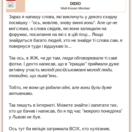
DIDIO
Well-Known Member
Зараз я напишу слова, які викличуть у декого єхидну
посмішку - "ось, мовляв, знову винні
вони
". Але
це не
мої слова
, а слова свідків, які вони залищили на
форумах, посилання на які є в цій гілці... Якщо
знайдеться багато людей, хто не знайде ті слова сам, я
повернуся туди і відшукаю їх...
Так ось, в ЖЖ, чи де там, люди обговорювали ті самі
фотки. І дехто написав, що в "ігрищах" приймали дуже
активну участь
молоді російськомовні молоді люди,
очевидно, що львів"яни.
.
Тобто, не вони це робили
одні
, але
вони були дуже
активними
.
Так пишуть в Інтернеті. Можете знайти і запитати тих,
хто це бачив і написав, бо я під час "мокрого понеділка"
у Львові не був.
Ось тут би міліція затримала ВСІХ, хто хуліганив,