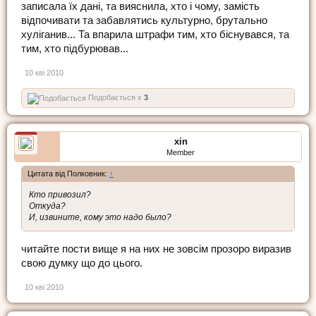
записала їх дані, та вияснила, хто і чому, замість
відпочивати та забавлятись культурно, брутально
хуліганив... Та впарила штрафи тим, хто біснувався, та
тим, хто підбурював...
10 кві 2010
Подобається x
3
xin
Member
Цитата від Полковник:
↑
Кто привозил?
Откуда?
И, извините, кому это надо было?
читайте пости вище я на них не зовсім прозоро виразив
свою думку що до цього.
10 кві 2010