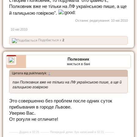
створив Полковник, то подумала "ото файно є,
Полковник вже не тільки на ЛФ українською пише, а ще
й галицькою говіркою".
Останнє редагування:
10 кві 2010
10 кві 2010
Подобається x
2
Полковник
миється в бані
Цитата від pukhnastyk:
↑
пан Полковник вже не тільки на ЛФ українською пише, а ще й
галицькою говіркою
Это совершенно без проблем после одних суток
прибывания в городе Львове.
Уверяю Вас.
От рогуля не отличите!
---------- Додано в 02:26 ---------- Попередній допис був написаний в 02:21 ----------