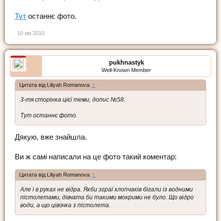
Тут
останнє фото.
10 кві 2010
pukhnastyk
Well-Known Member
Цитата від Liliyah Romanova:
↑
3-тя сторінка цієї теми, допис №58.
Тут останнє фото.
Дякую, вже знайшла.
Ви ж самі написали на це фото такий коментар:
Цитата від Liliyah Romanova:
↑
Але і в руках не відра. Якби зграї хлопчаків бігали із водними
пістолетами, дівчата би такими мокрими не було. Що відро
води, а що цівочка з пістолета.