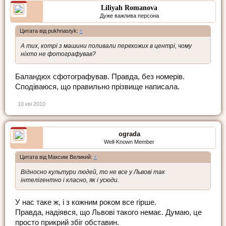
Liliyah Romanova
Дуже важлива персона
Цитата від pukhnastyk:
↑
А тих, котрі з машини поливали перехожих в центрі, чому
ніхто не фотографував?
Баландюх сфотографував. Правда, без номерів.
Сподіваюся, що правильно прізвище написала.
10 кві 2010
ograda
Well-Known Member
Цитата від Максим Великий:
↑
Відносно культури людей, то не все у Львові так
інтелігентно і класно, як і усюди.
У нас таке ж, і з кожним роком все гірше.
Правда, надіявся, що Львові такого немає. Думаю, це
просто прикрий збіг обставин.