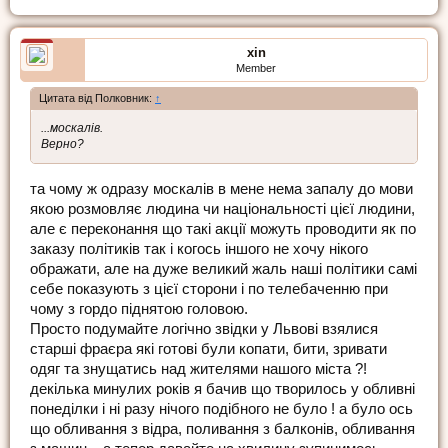
xin
Member
Цитата від Полковник:
↑
...москалiв.
Верно?
та чому ж одразу москалів в мене нема запалу до мови
якою розмовляє людина чи національності цієї людини,
але є переконання що такі акції можуть проводити як по
заказу політиків так і когось іншого не хочу нікого
ображати, але на дуже великий жаль наші політики самі
себе показують з цієї сторони і по телебаченню при
чому з гордо піднятою головою.
Просто подумайте логічно звідки у Львові взялися
старші фраєра які готові були копати, бити, зривати
одяг та знущатись над жителями нашого міста ?!
декілька минулих років я бачив що творилось у обливні
понеділки і ні разу нічого подібного не було ! а було ось
що обливання з відра, поливання з балконів, обливання