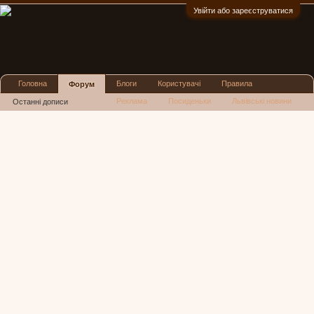
Увійти або зареєструватися
:)
Головна
Блоги
Користувачі
Правила
Форум
Реклама
Посиденьки
Львівські новини
Останні дописи