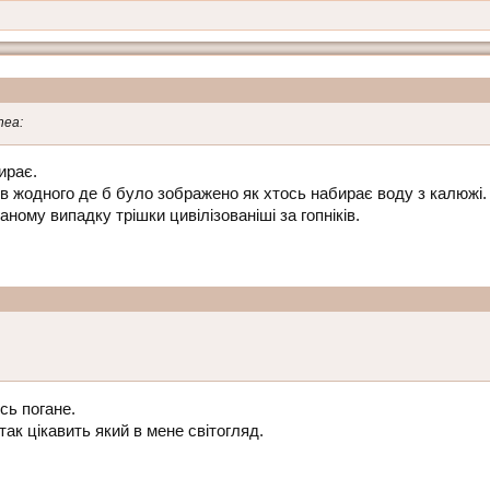
ирає.
в жодного де б було зображено як хтось набирає воду з калюжі.
аному випадку трішки цивілізованіші за гопніків.
сь погане.
 так цікавить який в мене світогляд.