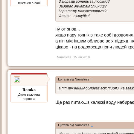
З відрами гонить за людьми?
миється в бані
Задирає дівчатам спідниці?
І при тому матюганиться?
Факти - в студію!
ну от знов...
якщо пару гопніків таке собі дозволил
а піп між іншим обливає всіх підряд, н
цікаво - на водохреща попи людей кро
Nameless
,
15 кві 2010
Цитата від Nameless:
↑
а піп між іншим обливає всіх підряд, не зваж
Romko
Дуже важлива
персона
Ще раз питаю...з калюжі воду набира
Цитата від Nameless:
↑
цікаво - на водохреща попи людей кроплять