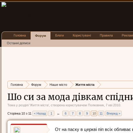
Головна
Блоги
Користувачі
Правила
Реклам
Форум
Останні дописи
Головна
Форум
Наше місто
Життя міста
Шо си за мода дівкам спід
Тема у розділі '
Життя міста
', створена користувачем
Полковник
,
7 кві 2010
.
Сторінка 10 з 11
< Назад
1
←
6
7
8
9
10
11
Вперед >
От на паску в церкві піп всіх обливає 