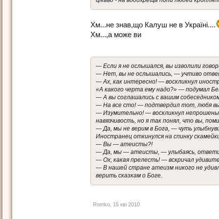
Хм...не знав,що Калуш не в Україні....
Хм...,а може ви
— Если я не ослышался, вы изволили гово
— Нет, вы не ослышались, — учтиво ответ
— Ах, как интересно! — воскликнул иност
«А какого черта ему надо?» — подумал Бе
— А вы соглашались с вашим собеседником
— На все сто! — подтвердил тот, любя в
— Изумительно! — воскликнул непрошеный 
навязчивость, но я так понял, что вы, пом
— Да, мы не верим в Бога, — чуть улыбну
Иностранец откинулся на спинку скамейки
— Вы — атеисты?!
— Да, мы — атеисты, — улыбаясь, ответил
— Ох, какая прелесть! — вскричал удивит
— В нашей стране атеизм никого не удив
верить сказкам о Боге.
Romko
,
15 кві 2010