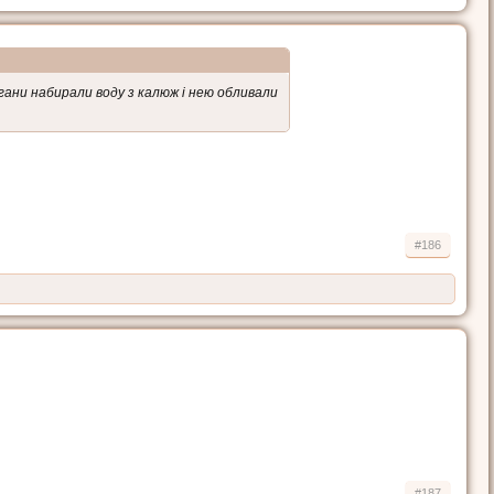
ігани набирали воду з калюж і нею обливали
#186
#187