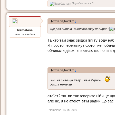
Подобається x
1
Цитата від Romko:
↑
Ще раз питаю...з калюжі воду набирає?
Nameless
миється в бані
Та хто там знає звідки піп ту воду наб
Я просто переглянув фото і не побачи
обливали дівок і я визнаю що попи в д
Цитата від Romko:
↑
Хм...не знав,що Калуш не в Україні....
Хм...,а може ви
атеїст? тю. ви так говорите ніби це що
але нє, я не атеїст. втім радий що вас
Nameless
,
15 кві 2010