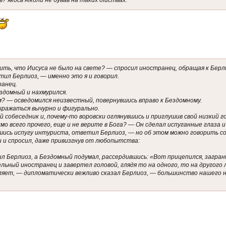
рить, что Иисуса не было на свете? — спросил иностранец, обращая к Берл
ил Берлиоз, — именно это я и говорил.
ранец.
здомный и нахмурился.
? — осведомился неизвестный, повернувшись вправо к Бездомному.
ыражаться вычурно и фигурально.
собеседник и, почему-то воровски оглянувшись и приглушив свой низкий г
имо всего прочего, еще и не верите в Бога? — Он сделал испуганные глаза и 
вшись испугу интуриста, ответил Берлиоз, — но об этом можно говорить с
 и спросил, даже привизгнув от любопытства:
 Берлиоз, а Бездомный подумал, рассердившись: «Вот прицепился, загран
ельный иностранец и завертел головой, глядя то на одного, то на другого
ляет, — дипломатически вежливо сказал Берлиоз, — большинство нашего 