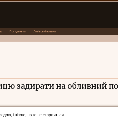
а
Посиденьки
Львівські новини
ницю задирати на обливний п
водою, і нічого, ніхто не скаржиться.