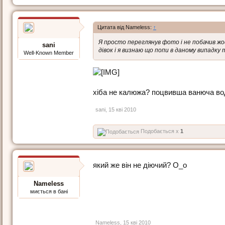
Цитата від Nameless:
↑
Я просто переглянув фото і не побачив жод
sani
дівок і я визнаю що попи в даному випадку т
Well-Known Member
хіба не калюжа? поцвивша ванюча вода
sani
,
15 кві 2010
Подобається x
1
який же він не діючий? О_о
Nameless
миється в бані
Nameless
,
15 кві 2010