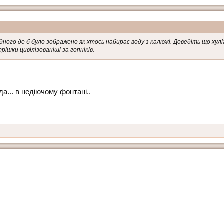
ного де б було зображено як хтось набирає воду з калюжі. Доведіть що хул
рішки цивілізованіші за гопніків.
... в недіючому фонтані..