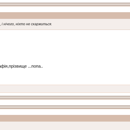
, і нічого, ніхто не скаржиться.
фія,прізвище ...попа..