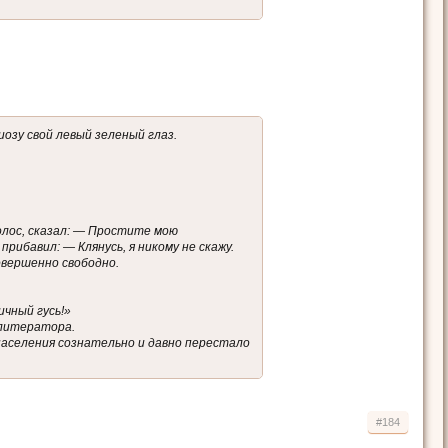
иозу свой левый зеленый глаз.
олос, сказал: — Простите мою
прибавил: — Клянусь, я никому не скажу.
овершенно свободно.
ичный гусь!»
 литератора.
населения сознательно и давно перестало
#184