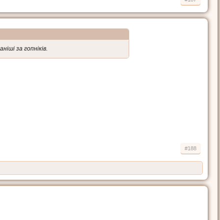
ніші за гопніків.
#188