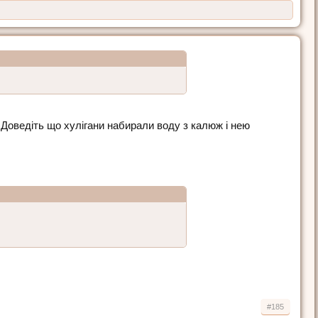
 Доведіть що хулігани набирали воду з калюж і нею
#185