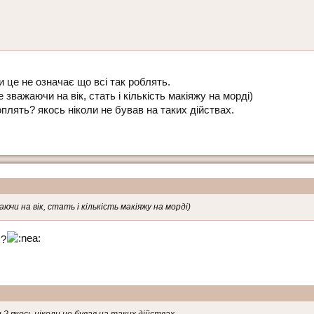
и це не означає що всі так роблять.
е зважаючи на вік, стать і кількість макіяжу на морді)
плять? якось ніколи не бував на таких дійствах.
аючи на вік, стать і кількість макіяжу на морді)
є?
? якось ніколи не бував на таких дійствах.