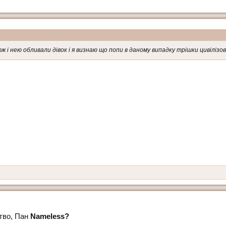
 і нею обливали дівок і я визнаю що попи в даному випадку трішки цивілізова
тво, Пан
Nameless?