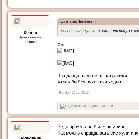
Цитата від Nameless:
↑
Доведіть що хулігани набирали воду з калюж
Romko
Дуже важлива
персона
Хм....
Шкода що на мене не натрапили....
Хтось би без вуха таки ходив...
Romko
,
15 кві 2010
Подобається x
5
Ведь прохладно было на улице.
Как можно оправдывать сие хулиганс
Полковник