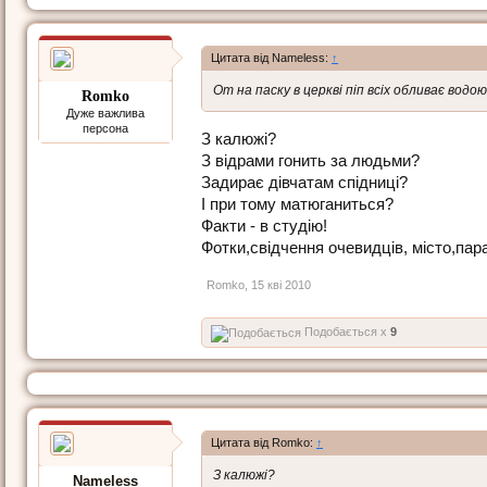
Цитата від Nameless:
↑
От на паску в церкві піп всіх обливає водою
Romko
Дуже важлива
персона
З калюжі?
З відрами гонить за людьми?
Задирає дівчатам спідниці?
І при тому матюганиться?
Факти - в студію!
Фотки,свідчення очевидців, місто,пара
Romko
,
15 кві 2010
Подобається x
9
Цитата від Romko:
↑
З калюжі?
Nameless