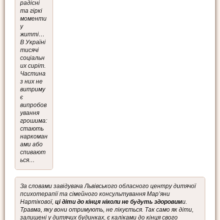
радісні
та гіркі
моменти
у
житті…
В Україні
тисячі
соціальн
их сиріт.
Частина
з них не
витриму
є
випробов
ування
грошима:
стають
наркоман
ами або
спивают
ься…
За словами завідувача Львівського обласного центру дитячої
психотерапії та сімейного консультування Мар’яни
Нартікової,
ці діти до кінця ніколи не будуть здоровим
и.
Травма, яку вони отримують, не лікується. Так само як діти,
залишені у дитячих будинках, є каліками до кінця свого