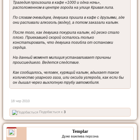
Трагедия произошла в кафе «1000 и одна ночь»,
расположенном в центре города на улице Кривая липа.
По словам очевидцев, девушка пришла в кафе с друзьями, где
они распивали алкоголь (водку), а потом заказали кальян.
После того, как девушка покурила кальян, ей резко стало
плохо. Приехавшей скорой осталось только
констатировать, что девушка погибла от остановки
сердца.
На данный момент милиция устанавливает причины
происшедшего. Ведется следствие.
Как сообщалось, человек, курящий кальян, вдыхает такое
количество угарного газа, или оксида углерода, как если бы
он дышал через выхлопную трубу автомобиля.
18 чер 2010
Подобається x
3
Templar
Дуже важлива персона