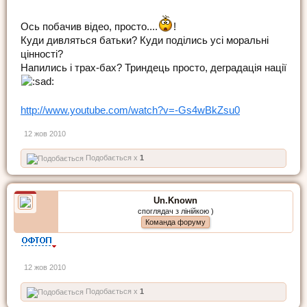
Ось побачив відео, просто....
!
Куди дивляться батьки? Куди поділись усі моральні
цінності?
Напились і трах-бах? Триндець просто, деградація нації
http://www.youtube.com/watch?v=-Gs4wBkZsu0
12 жов 2010
Подобається x
1
Un.Known
споглядач з лінійкою )
Команда форуму
12 жов 2010
Подобається x
1