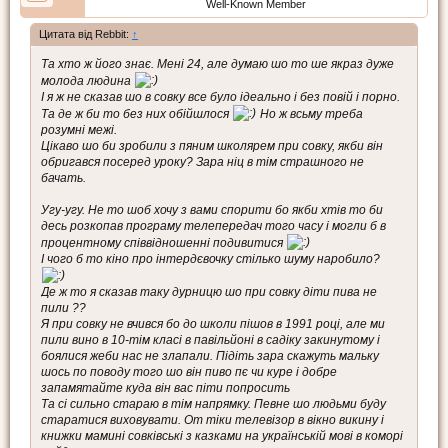
Well-Known Member
Цитата від Rebbit:
↑
Та хто ж його знає. Мені 24, але думаю шо то ше якраз дуже
молода людина
І я ж не сказав шо в совку все було ідеально і без повій і порно.
Та де ж би то без них обійшлося
Но ж всьму треба
розумні межі.
Цікаво шо би зробили з пяним школярем при совку, якби він
обригався посеред уроку? Зара ніц в тім страшного не
бачать.
Угу-угу. Не то шоб хочу з вами спорити бо якби хтів то би
десь розкопав програму телепередач того часу і могли б в
процентному співвідношенні подивитися
І чого б то кіно про інтердєвочку стілько шуму наробило?
Де ж то я сказав таку дурницю шо при совку діти пива не
пили ??
Я при совку не вчився бо до школи пішов в 1991 році, але ми
пили вино в 10-тім класі в павільйоні в садіку закинутому і
боялися жеби нас не злапали. Підіть зара скажуть мальку
шось по поводу того шо він пиво пє чи куре і добре
запамятайте куда він вас піти попросить
Та сі сильно стараю в тім напрямку. Певне шо людьми буду
старатися виховувати. От тіки телевізор в вікно викину і
книжки мамині совківські з казками на українській мові в коморі