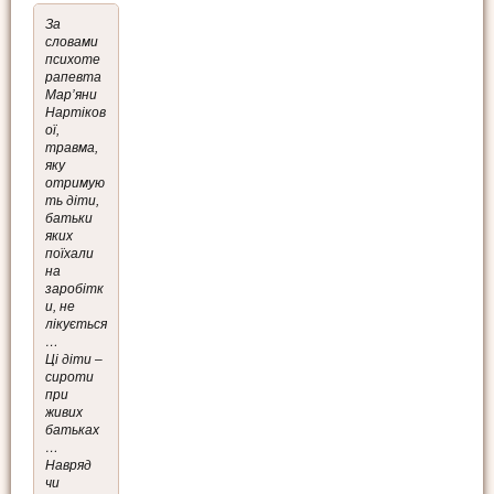
За
словами
психоте
рапевта
Мар’яни
Нартіков
ої,
травма,
яку
отримую
ть діти,
батьки
яких
поїхали
на
заробітк
и, не
лікується
…
Ці діти –
сироти
при
живих
батьках
…
Навряд
чи