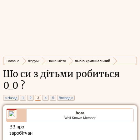
Головна
Форум
Наше місто
Львів кримінальний
Шо си з дітьми робиться
0_0 ?
< Назад
1
2
3
4
5
Вперед >
bora
Well-Known Member
ВЗ про
заробітчан