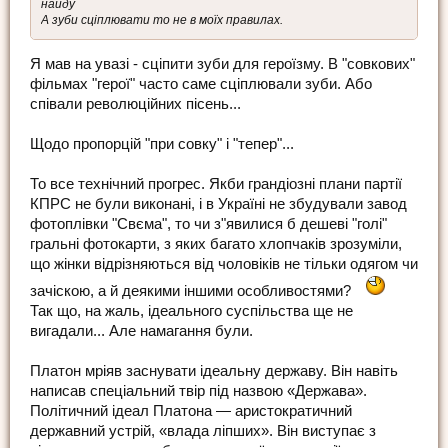
найду
А зуби сціплювати то не в моїх правилах.
Я мав на увазі - сціпити зуби для героїзму. В "совкових"
фільмах "герої" часто саме сціплювали зуби. Або
співали революційних пісень...
Щодо пропорцій "при совку" і "тепер"...
То все технічний прогрес. Якби грандіозні плани партії
КПРС не були виконані, і в Україні не збудували завод
фотоплівки "Свєма", то чи з"явилися б дешеві "голі"
гральні фотокарти, з яких багато хлопчаків зрозуміли,
що жінки відрізняються від чоловіків не тільки одягом чи
зачіскою, а й деякими іншими особливостями?
Так що, на жаль, ідеального суспільства ще не
вигадали... Але намагання були.
Платон мріяв заснувати ідеальну державу. Він навіть
написав спеціальний твір під назвою «Держава».
Політичний ідеал Платона — аристократичний
державний устрій, «влада ліпших». Він виступає з