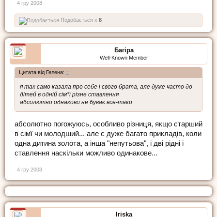
4 гру 2008
Подобається x
8
Багіра
Well-Known Member
Цитата від Гелена:
↑
я так само казала про себе і свого брата, але дуже часто до
дітей в одній сім*ї різне ставлення
абсолютно однаково не буває все-таки
абсолютно погожуюсь, особливо різниця, якщо старший
в сімї чи молодший... але є дуже багато прикладів, коли
одна дитина золота, а інша "непутьова", і дві рідні і
ставлення наскільки можливо одинакове...
4 гру 2008
Iriska