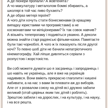
А де піонери пропали? А жовтенята?
А чо макулатуру і металолом бомжі збирають, а
школярі в той час пиво бухають?
А де образ метері героїні?
А чого діти хочуть стати бізнесменами (в кращому
випадку юристаими чи програмістами) а не
космонавтами чи міліціонерами? Їх так совок навчив?
А візьміть тепепрогаму і подивіться уважно. А деколи
можна знайти старі радянські фільми-казки. Памятаєте
були такі чорнобілі. А чого ж їх показують після другої
ночі? То певно шоб діти не бачили непатріотичного
кінематографу. Хай ліпше дивляться серіали з
розпустою і жорстокістю.
Ви собі можете думати шо я засранець і запроданець і
шо навіть не українець, але я вже на українців
надивився. Вони вміють прекрасно глаголити і кишені
набивати, а на нас з вами їм плювати аж до виборів.
Але от з розвалом союзу на дітей всі дружно забили
великий (отой цвіріньк яким тих дітей і роблять).
Зрештою забили і на дорослих, і на культуру, і на науку,
і на все решта.