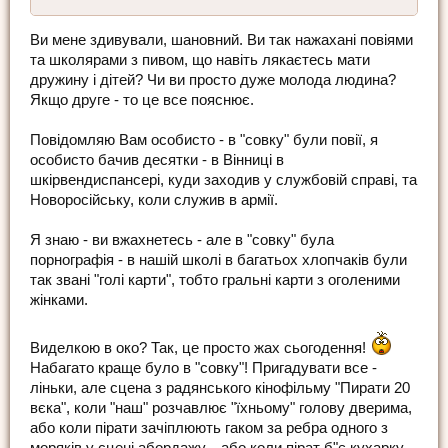
Ви мене здивували, шановний. Ви так нажахані повіями
та школярами з пивом, що навіть лякаєтесь мати
дружину і дітей? Чи ви просто дуже молода людина?
Якщо друге - то це все пояснює.
Повідомляю Вам особисто - в "совку" були повії, я
особисто бачив десятки - в Вінниці в
шкірвендиспансері, куди заходив у службовій справі, та
Новоросійську, коли служив в армії.
Я знаю - ви вжахнетесь - але в "совку" була
порнографія - в нашій школі в багатьох хлопчаків були
так звані "голі карти", тобто гральні карти з оголеними
жінками.
Виделкою в око? Так, це просто жах сьогодення!
Набагато краще було в "совку"! Пригадувати все -
ліньки, але сцена з радянського кінофільму "Пирати 20
вєка", коли "наш" розчавлює "їхньому" голову дверима,
або коли пірати зачіплюють гаком за ребра одного з