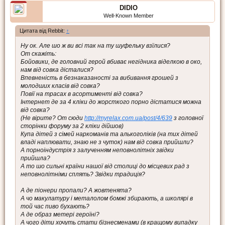
DIDIO
Well-Known Member
Цитата від Rebbit:
↑
Ну ок. Але шо ж ви всі так на ту шуфельку взїлися?
От скажіть:
Бойовики, де головний герой вбиває негідника віделкою в око,
нам від совка дісталися?
Впевненість в безнаказаності за вибивання грошей з
молодших класів від совка?
Повії на трасах в асортименті від совка?
Інтернет де за 4 кліки до жорсткого порно дістатися можна
від совка?
(Не вірите? От сюди
http://myrelax.com.ua/post/4/639
з головної
сторінки форуму за 2 кліки дійшов)
Купа дітей з сімей наркоманів та алькоголіків (на тих дітей
владі наплювати, знаю не з чуток) нам від совка прийшли?
А порноіндустрія з залученням неповнолітніх звідки
прийшла?
А то шо сильні країни нашої від столиці до місцевих рад з
неповнолітніми сплять? Звідки традиція?
А де піонери пропали? А жовтенята?
А чо макулатуру і металолом бомжі збирають, а школярі в
той час пиво бухають?
А де образ метері героїні?
А чого діти хочуть стати бізнесменами (в кращому випадку