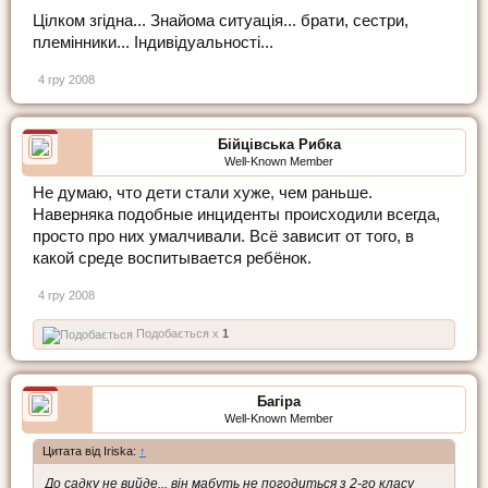
Цілком згідна... Знайома ситуація... брати, сестри,
племінники... Індивідуальності...
4 гру 2008
Бійцівська Рибка
Well-Known Member
Не думаю, что дети стали хуже, чем раньше.
Наверняка подобные инциденты происходили всегда,
просто про них умалчивали. Всё зависит от того, в
какой среде воспитывается ребёнок.
4 гру 2008
Подобається x
1
Багіра
Well-Known Member
Цитата від Iriska:
↑
До садку не вийде... він мабуть не погодиться з 2-го класу