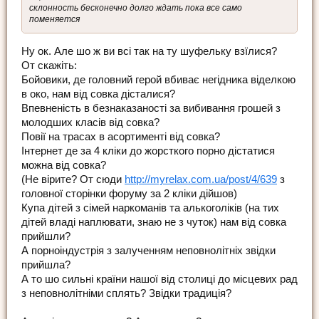
склонность бесконечно долго ждать пока все само
поменяется
Ну ок. Але шо ж ви всі так на ту шуфельку взїлися?
От скажіть:
Бойовики, де головний герой вбиває негідника віделкою
в око, нам від совка дісталися?
Впевненість в безнаказаності за вибивання грошей з
молодших класів від совка?
Повії на трасах в асортименті від совка?
Інтернет де за 4 кліки до жорсткого порно дістатися
можна від совка?
(Не вірите? От сюди
http://myrelax.com.ua/post/4/639
з
головної сторінки форуму за 2 кліки дійшов)
Купа дітей з сімей наркоманів та алькоголіків (на тих
дітей владі наплювати, знаю не з чуток) нам від совка
прийшли?
А порноіндустрія з залученням неповнолітніх звідки
прийшла?
А то шо сильні країни нашої від столиці до місцевих рад
з неповнолітніми сплять? Звідки традиція?