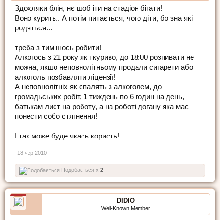
Здохляки блін, нє шоб іти на стадіон бігати!
Воно курить.. А потім питається, чого діти, бо зна які
родяться...
треба з тим шось робити!
Алкогось з 21 року як і куриво, до 18:00 розпивати не
можна, якшо неповнолітньому продали сигарети або
алкоголь позбавляти ліцензії!
А неповнолітніх як спалять з алкоголем, до
громадьських робіт, 1 тиждень по 6 годин на день,
батькам лист на роботу, а на роботі догану яка має
понести собо стягнення!
І так може буде якась користь!
18 чер 2010
Подобається x
2
DIDIO
Well-Known Member