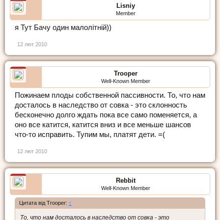
Lisniy
Member
я Тут Бачу один малолітній))
12 лют 2010
Trooper
Well-Known Member
Пожинаем плоды собственной пассивности. То, что нам
досталось в наследство от совка - это склонность
бесконечно долго ждать пока все само поменяется, а
оно все катится, катится вниз и все меньше шансов
что-то исправить. Тупим мы, платят дети. =(
12 лют 2010
Rebbit
Well-Known Member
Цитата від Trooper:
↑
То, что нам досталось в наследство от совка - это