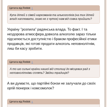
Цитата від Rebbit:
↑
Купа дітей з сімей наркоманів та алькоголіків (на тих дітей
владі наплювати, знаю не з чуток) нам від совка прийшли?
Україну "розпила" радянська влада. То факт. І та
нездорова атмосфера довкола алкоголю зараз тільки
підсилюється доступністю і браком професійної етики
продавців, які готові продати алкоголь неповнолітнім,
лиш би касу зробити.
Цитата від Rebbit:
↑
А то шо сильні країни нашої від столиці до місцевих рад з
неповнолітніми сплять? Звідки традиція?
А ви думаєте, що партійні бонзи не залучали до своїх
оргій піонерок і комсомолок?
Цитата від Rebbit:
↑