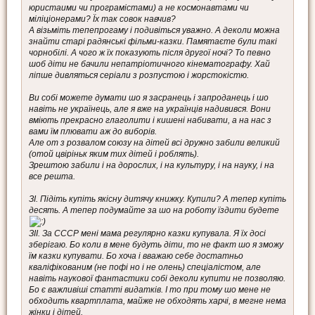
юристаими чи програмістами) а не космонавтами чи
міліціонерами? Їх так совок навчив?
А візьміть тепепрогаму і подивіться уважно. А деколи можна
знайти старі радянські фільми-казки. Памятаєте були такі
чорнобілі. А чого ж їх показують після другої ночі? То певно
шоб діти не бачили непатріотичного кінематографу. Хай
ліпше дивляться серіали з розпустою і жорстокістю.
Ви собі можете думати шо я засранець і запроданець і шо
навіть не українець, але я вже на українців надивився. Вони
вміють прекрасно глаголити і кишені набивати, а на нас з
вами їм плювати аж до виборів.
Але от з розвалом союзу на дітей всі дружно забили великий
(отой цвіріньк яким тих дітей і роблять).
Зрештою забили і на дорослих, і на культуру, і на науку, і на
все решта.
ЗІ. Підіть купіть якісну дитячу книжку. Купили? А тепер купіть
десять. А тепер подумайте за шо на роботу їздити будете
ЗІІ. За СССР мені мама регулярно казки купувала. Я їх досі
зберігаю. Бо коли в мене будуть діти, то не факт шо я зможу
їм казки купувати. Бо хоча і вважаю себе достатньо
кваліфікованим (не пофі но і не олень) спеціалістом, але
навіть наукової фантастики собі деколи купити не позволяю.
Бо є важливіші статті видатків. І то при тому шо мене не
обходить квартплата, майже не обходять харчі, в мегне нема
жінки і дітей.