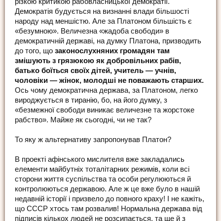
різкою критикою рабовласницької демократії.
Демократія будується на визнанні влади більшості
народу над меншістю. Але за Платоном більшість є
«безумною». Величезна «жадоба свободи» в
демократичній державі, на думку Платона, призводить
до того, що
законослухняних громадян там
змішують з грязюкою як добровільних рабів,
батько боїться своїх дітей, учитель — учнів,
чоловіки — жінок, молодші не поважають старших.
Ось чому демократична держава, за Платоном, легко
вироджується в тиранію, бо, на його думку, з
«безмежної свободи виникає величезне та жорстоке
рабство». Майже як сьогодні, чи не так?
То яку ж альтернативу запропонував Платон?
В проекті афінського мислителя вже закладались
елементи майбутніх тоталітарних режимів, коли всі
сторони життя суспільства та особи регулюються й
контролюються державою. Але ж це вже було в нашій
недавній історії і призвело до повного краху! І не кажіть,
що СССР хтось там розвалив! Нормальна держава від
підписів кількох людей не розсипається, та ще й з