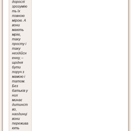
дорослі
зрозумію
ть їх
повною
мірою. А
вони
мають
мрію,
таку
просту і
таку
нездійсн
енну, –
щодня
бути
поруч з
мамою і
татом.
Без
батьків у
них
минає
дитинст
во,
наодинці
вони
пережива
ють