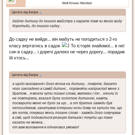
Well-Known Member
Цитата від Багіра:
↑
дайте дитину до іншого майстра з карате там чи якого виду
боротьби, до іншого садку...
До садку не вийде... він мабуть не погодиться з 2-го
класу вертатись в садок
То історія знайомої... в неї
син в садку... і доречі далеко не через дорогу... порадив
їй хтось...
Цитата від Багіра:
↑
а щодо виховання і його вплив на дитину... повірте, багато
чого закладено в самій дитині... порівняти наприклад мене з
братом... я могла чути погані слова, матюки і тп... ніколи їх
не повторяла, взагалі була золотою дитиною, навіть
посварити мене не було за що... а от братик завжди був
непосидючим, закатував істерики коли йому не купили те, що
він хотів, почувши якесь погане слово - завжди його озвучував
в сімї, щоб подивитися реакцію батьків і почути що таке
казати не можна...
от вам виховання в однакових умовах!