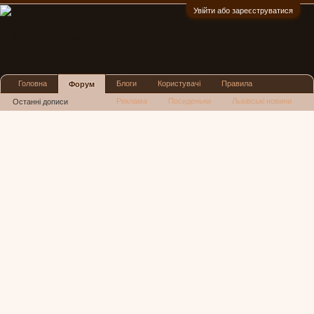
Увійти або зареєструватися
:)
Головна
Блоги
Користувачі
Правила
Форум
Реклама
Посиденьки
Львівські новини
Останні дописи