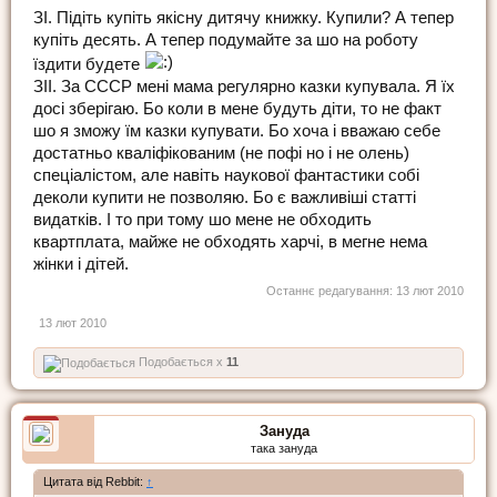
ЗІ. Підіть купіть якісну дитячу книжку. Купили? А тепер
купіть десять. А тепер подумайте за шо на роботу
їздити будете
ЗІІ. За СССР мені мама регулярно казки купувала. Я їх
досі зберігаю. Бо коли в мене будуть діти, то не факт
шо я зможу їм казки купувати. Бо хоча і вважаю себе
достатньо кваліфікованим (не пофі но і не олень)
спеціалістом, але навіть наукової фантастики собі
деколи купити не позволяю. Бо є важливіші статті
видатків. І то при тому шо мене не обходить
квартплата, майже не обходять харчі, в мегне нема
жінки і дітей.
Останнє редагування:
13 лют 2010
13 лют 2010
Подобається x
11
Зануда
така зануда
Цитата від Rebbit:
↑