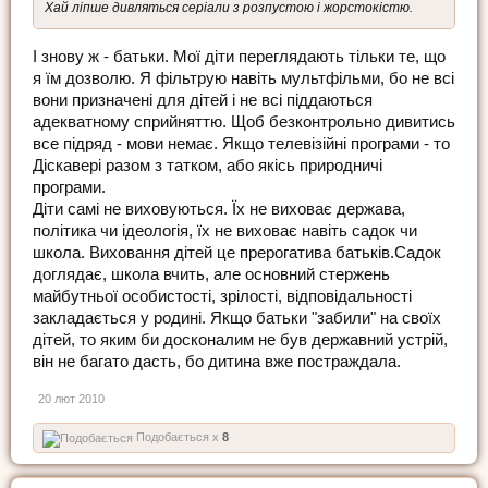
Хай ліпше дивляться серіали з розпустою і жорстокістю.
І знову ж - батьки. Мої діти переглядають тільки те, що
я їм дозволю. Я фільтрую навіть мультфільми, бо не всі
вони призначені для дітей і не всі піддаються
адекватному сприйняттю. Щоб безконтрольно дивитись
все підряд - мови немає. Якщо телевізійні програми - то
Діскавері разом з татком, або якісь природничі
програми.
Діти самі не виховуються. Їх не виховає держава,
політика чи ідеологія, їх не виховає навіть садок чи
школа. Виховання дітей це прерогатива батьків.Садок
доглядає, школа вчить, але основний стержень
майбутньої особистості, зрілості, відповідальності
закладається у родині. Якщо батьки "забили" на своїх
дітей, то яким би досконалим не був державний устрій,
він не багато дасть, бо дитина вже постраждала.
20 лют 2010
Подобається x
8