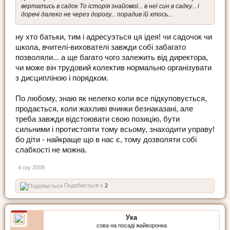
вертатись в садок То історія знайомої... в неї син в садку... і
доречі далеко не через дорогу... порадив їй хтось...
ну хто батьки, тим і адресуэться ця ідея! чи садочок чи
школа, вчителі-вихователі завжди собі забагато
позволяли... а ще багато чого залежить від директора,
чи може він трудовий колектив нормально організувати
з дисципліною і порядком.
По любому, знаю як нелегко коли все підкуповується,
продається, коли жахливі вчинки безнаказані, але
треба завжди відстоювати свою позицію, бути
сильними і протистояти тому всьому, знаходити управу!
бо діти - найкраще що в нас є, тому дозволяти собі
слабкості не можна.
4 гру 2008
Подобається x
2
Ука
сова на посаді жайворонка