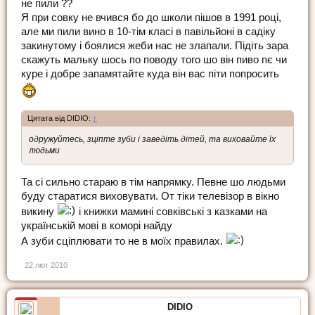
не пили ??
Я при совку не вчився бо до школи пішов в 1991 році,
але ми пили вино в 10-тім класі в павільйоні в садіку
закинутому і боялися жеби нас не злапали. Підіть зара
скажуть мальку шось по поводу того шо він пиво пє чи
куре і добре запамятайте куда він вас піти попросить
Цитата від DIDIO:
↑
одружуйтесь, зціпте зуби і заведіть дітей, та виховайте їх
людьми
Та сі сильно стараю в тім напрямку. Певне шо людьми
буду старатися виховувати. От тіки телевізор в вікно
викину
і книжки мамині совківські з казками на
українській мові в коморі найду
А зуби сціплювати то не в моїх правилах.
22 лют 2010
DIDIO