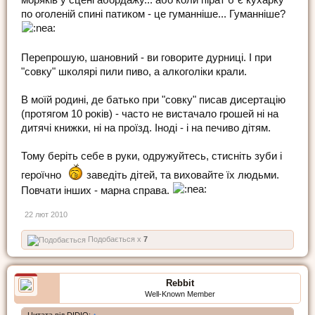
моряків у сцені абордажу... або коли пірат б"є кухарку
по оголеній спині патиком - це гуманніше... Гуманніше?
Перепрошую, шановний - ви говорите дурниці. І при
"совку" школярі пили пиво, а алкоголіки крали.
В моїй родині, де батько при "совку" писав дисертацію
(протягом 10 років) - часто не вистачало грошей ні на
дитячі книжки, ні на проїзд. Іноді - і на печиво дітям.
Тому беріть себе в руки, одружуйтесь, стисніть зуби і
героїчно
заведіть дітей, та виховайте їх людьми.
Повчати інших - марна справа.
22 лют 2010
Подобається x
7
Rebbit
Well-Known Member