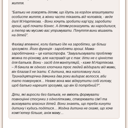
життя.
“Батьки не говорять дітям, що їдуть за кордон влаштувати
особисте життя, а жінки часто тікають від чоловіків, - веде
далі М.Нартікова. - Вони хочуть зробити кар’єру, заробити
гроші, щоб почати бізнес. А дітям розказують: ви народилися,
а тепер ми мусимо вас утримувати. Почуття вини вішають
на дітей”.
Фахівці впевнені, коли батько їде на заробітки, це більш
зрозуміло. Його функція - заробляти гроші. Мама-
заробітчанка – це катастрофа. “Завуальовувати проблему
можна по-різному, але насправді це є так: діти не є цінністю
для батьків. Вони - засіб для маніпуляцій, - каже М.Нартікова.
– Я бачила як одного хлопчика троє людей віддирали від мами,
він благав її не їхати. Є дитина, яка наполовину лиса.
Тринадцятирічна дівчинка два роки видирає волосся, аби
тато повернувся… Невже вона має відкрутити собі голову,
щоб батько нарешті зрозумів, що він їй потрібний?”.
Діти, які виросли без батьків, не вміють формувати
повноцінні стосунки з однолітками, створювати сім’ї та
виховувати власних дітей. Вони знають, що треба кинути
дитину і кудись подітися… Жодна дитина не скаже, що хоче
комп’ютер більше, аніж маму…