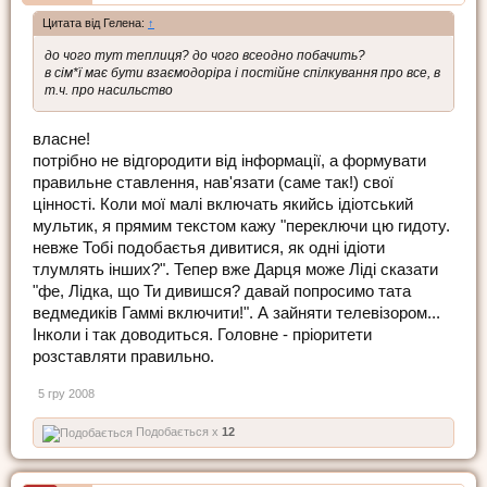
Цитата від Гелена:
↑
до чого тут теплиця? до чого всеодно побачить?
в сім*ї має бути взаємодоріра і постійне спілкування про все, в
т.ч. про насильство
власне!
потрібно не відгородити від інформації, а формувати
правильне ставлення, нав'язати (саме так!) свої
цінності. Коли мої малі включать якийсь ідіотський
мультик, я прямим текстом кажу "переключи цю гидоту.
невже Тобі подобаєтья дивитися, як одні ідіоти
тлумлять інших?". Тепер вже Дарця може Ліді сказати
"фе, Лідка, що Ти дивишся? давай попросимо тата
ведмедиків Гаммі включити!". А зайняти телевізором...
Інколи і так доводиться. Головне - пріоритети
розставляти правильно.
5 гру 2008
Подобається x
12