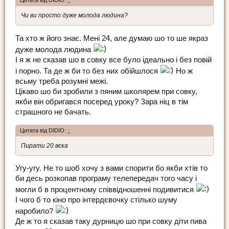
Цитата від DIDIO:
↑
Чи ви просто дуже молода людина?
Та хто ж його знає. Мені 24, але думаю шо то ше якраз
дуже молода людина
І я ж не сказав шо в совку все було ідеально і без повій
і порно. Та де ж би то без них обійшлося
Но ж
всьму треба розумні межі.
Цікаво шо би зробили з пяним школярем при совку,
якби він обригався посеред уроку? Зара ніц в тім
страшного не бачать.
Цитата від DIDIO:
↑
Пирати 20 вєка
Угу-угу. Не то шоб хочу з вами спорити бо якби хтів то
би десь розкопав програму телепередач того часу і
могли б в процентному співвідношенні подивитися
І чого б то кіно про інтердєвочку стілько шуму
наробило?
Де ж то я сказав таку дурницю шо при совку діти пива