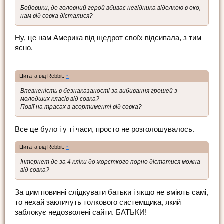
Бойовики, де головний герой вбиває негідника віделкою в око,
нам від совка дісталися?
Ну, це нам Америка від щедрот своїх відсипала, з тим
ясно.
Цитата від Rebbit:
↑
Впевненість в безнаказаності за вибивання грошей з
молодших класів від совка?
Повії на трасах в асортименті від совка?
Все це було і у ті часи, просто не розголошувалось.
Цитата від Rebbit:
↑
Інтернет де за 4 кліки до жорсткого порно дістатися можна
від совка?
За цим повинні слідкувати батьки і якщо не вміють самі,
то нехай закличуть толкового системщика, який
заблокує недозволені сайти. БАТЬКИ!