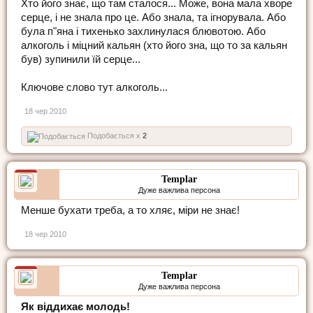
Хто його знає, що там сталося... Може, вона мала хворе
серце, і не знала про це. Або знала, та ігнорувала. Або
була п"яна і тихенько захлинулася блювотою. Або
алкоголь і міцний кальян (хто його зна, що то за кальян
був) зупинили їй серце...
Ключове слово тут алкоголь...
18 чер 2010
Подобається x
2
Templar
Дуже важлива персона
Менше бухати треба, а то хляє, міри не знає!
18 чер 2010
Templar
Дуже важлива персона
Як віддихає молодь!