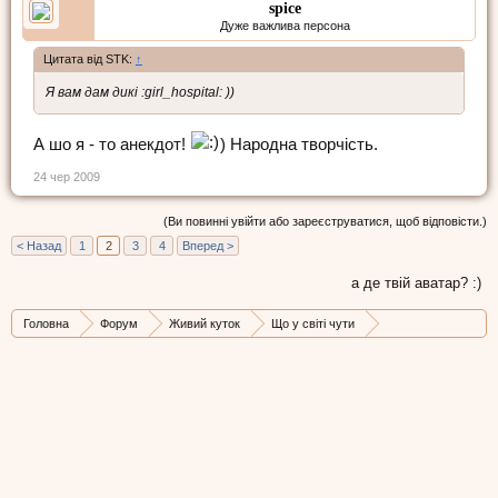
spice
Дуже важлива персона
Цитата від STK:
↑
Я вам дам дикі :girl_hospital: ))
А шо я - то анекдот!
) Народна творчість.
24 чер 2009
(Ви повинні увійти або зареєструватися, щоб відповісти.)
< Назад
1
2
3
4
Вперед >
а де твій аватар? :)
Головна
Форум
Живий куток
Що у світі чути
Стрічка новин