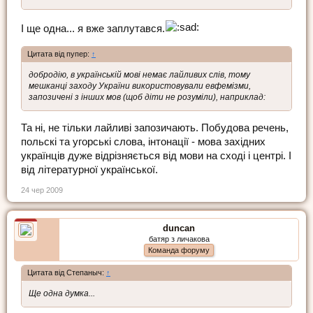
І ще одна... я вже заплутався.
Цитата від пупер:
↑
добродію, в українській мові немає лайливих слів, тому
мешканці заходу України використовували евфемізми,
запозичені з інших мов (щоб діти не розуміли), наприклад:
Та ні, не тільки лайливі запозичають. Побудова речень,
польскі та угорські слова, інтонації - мова західних
українців дуже відрізняється від мови на сході і центрі. І
від літературної української.
24 чер 2009
duncan
батяр з личакова
Команда форуму
Цитата від Степаныч:
↑
Ще одна думка...