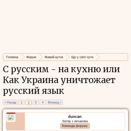
Головна
Форум
Живий куток
Що у світі чути
Стрічка новин
С русским - на кухню или
Как Украина уничтожает
русский язык
< Назад
1
2
3
4
Вперед >
duncan
батяр з личакова
Команда форуму