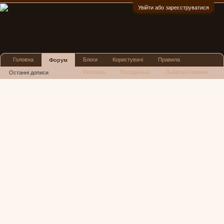
Увійти або зареєструватися
:)
Головна
Блоги
Користувачі
Правила
Форум
Реклама
Посиденьки
Львівські новини
Останні дописи