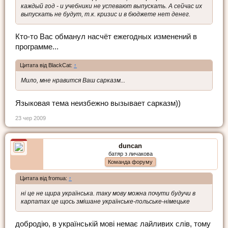
каждый год - и учебники не успевают выпускать. А сейчас их
выпускать не будут, т.к. кризис и в бюджете нет денег.
Кто-то Вас обманул насчёт ежегодных изменений в
программе...
Цитата від BlackCat:
↑
Мило, мне нравится Ваш сарказм...
Языковая тема неизбежно вызывает сарказм))
23 чер 2009
duncan
батяр з личакова
Команда форуму
Цитата від fromua:
↑
ні це не щира українська. таку мову можна почути будучи в
карпатах це щось змішане українське-польське-німецьке
добродію, в українській мові немає лайливих слів, тому