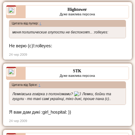
Hightower
Дуже важлива персона
Цитата від пупер:
↑
меня политические глупости не беспокоят... :rolleyes:
Не верю (с)!:rolleyes:
24 чер 2009
STK
Дуже важлива персона
Цитата від Spice:
↑
Лемківська говірка з полонізмами?
Лемки, бойки та
гуцули - то такі самі українці, тіко дикі, проше пана (с)..
Я вам дам дикі :girl_hospital: ))
24 чер 2009