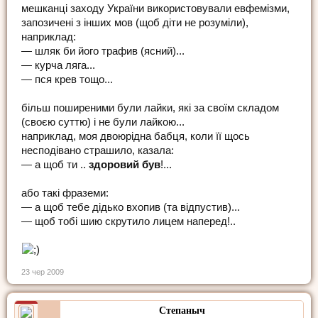
мешканці заходу України використовували евфемізми,
запозичені з інших мов (щоб діти не розуміли),
наприклад:
— шляк би його трафив (ясний)...
— курча ляга...
— пся крев тощо...
більш поширеними були лайки, які за своїм складом
(своєю суттю) і не були лайкою...
наприклад, моя двоюрідна бабця, коли її щось
несподівано страшило, казала:
— а щоб ти ..
здоровий був
!...
або такі фраземи:
— а щоб тебе дідько вхопив (та відпустив)...
— щоб тобі шию скрутило лицем наперед!..
23 чер 2009
Степаныч