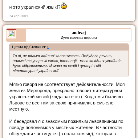
и это украинский язык!?
24 чер 2009
andrzej
Дуже важлива персона
Цитата від Степаныч:
↑
Та ні, не тільки лайливі запозичають. Побудова речень,
польскі та угорські слова, інтонації - мова західних українців
дуже відрізняється від мови на сході і центрі. І від
літературної української.
Мягко говоря не соответствует дейсвительности. Моя
жена из Миргорода, прекрасно говорит литературной
українськой мовой (когда захочет). Когда мы были во
Львове ее все там за свою принимали, в смысле
местную.
И беседовал я с знакомым пожилым львовянином по
поводу полонизмов у местных жителей. В частности
обсуждали частицу ся (в польском się), которая в