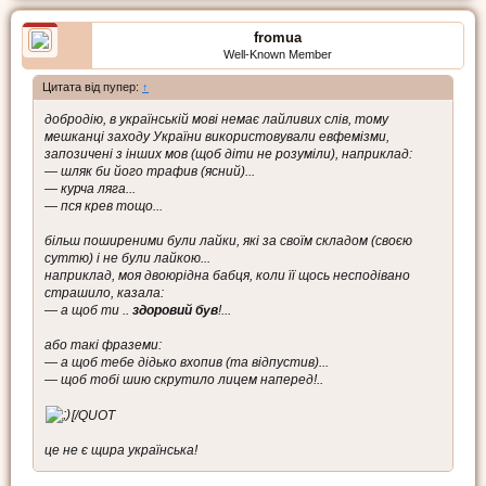
fromua
Well-Known Member
Цитата від пупер:
↑
добродію, в українській мові немає лайливих слів, тому
мешканці заходу України використовували евфемізми,
запозичені з інших мов (щоб діти не розуміли), наприклад:
— шляк би його трафив (ясний)...
— курча ляга...
— пся крев тощо...
більш поширеними були лайки, які за своїм складом (своєю
суттю) і не були лайкою...
наприклад, моя двоюрідна бабця, коли її щось несподівано
страшило, казала:
— а щоб ти ..
здоровий був
!...
або такі фраземи:
— а щоб тебе дідько вхопив (та відпустив)...
— щоб тобі шию скрутило лицем наперед!..
[/QUOT
це не є щира українська!