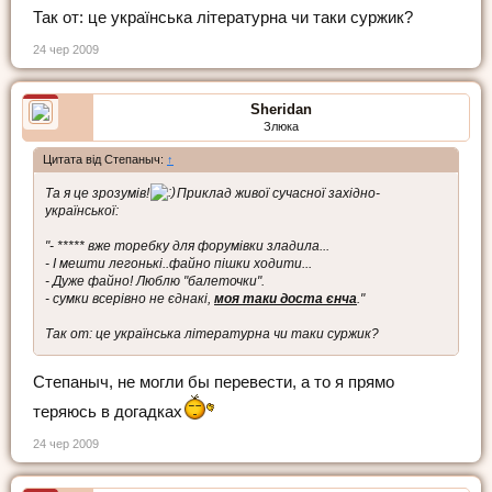
Так от: це українська літературна чи таки суржик?
24 чер 2009
Sheridan
Злюка
Цитата від Степаныч:
↑
Та я це зрозумів!
Приклад живої сучасної західно-
української:
"- ***** вже торебку для форумівки зладила...
- І мешти легонькі..файно пішки ходити...
- Дуже файно! Люблю "балеточки".
- сумки всерівно не єднакі,
моя таки доста єнча
."
Так от: це українська літературна чи таки суржик?
Степаныч, не могли бы перевести, а то я прямо
теряюсь в догадках
24 чер 2009