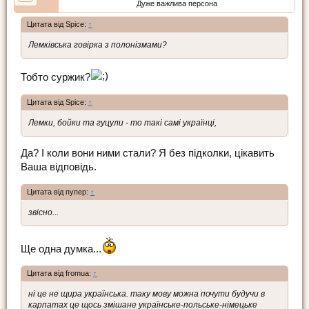
Дуже важлива персона
Цитата від Spice:
↑
Лемківська говірка з полонізмами?
Тобто суржик?
Цитата від Spice:
↑
Лемки, бойки та гуцули - то такі самі українці,
Да? І коли вони ними стали? Я без підколки, цікавить
Ваша відповідь.
Цитата від пупер:
↑
звісно...
Ще одна думка...
Цитата від fromua:
↑
ні це не щира українська. таку мову можна почути будучи в
карпатах це щось змішане українське-польське-німецьке