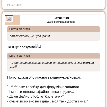
24 чер 2009
Степаныч
Дуже важлива персона
Цитата від пупер:
↑
пан степанич, це була іронія!..
Та я це зрозумів!
Цитата від пупер:
↑
не варто порівнювати запозичення на заході зі суржиком на
сході,
Приклад живої сучасної західно-української:
"- ***** вже торебку для форумівки зладила...
- І мешти легонькі..файно пішки ходити...
- Дуже файно! Люблю "балеточки".
- сумки всерівно не єднакі, моя таки доста єнча."