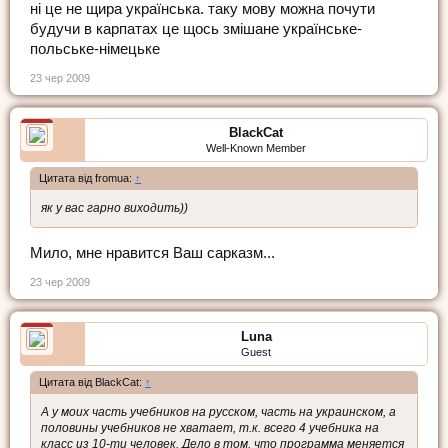
ні це не щира українська. таку мову можна почути
будучи в карпатах це щось змішане українське-
польське-німецьке
23 чер 2009
BlackCat
Well-Known Member
Цитата від fromua:
↑
як у вас гарно виходить))
Мило, мне нравится Ваш сарказм...
23 чер 2009
Luna
Guest
Цитата від BlackCat:
↑
А у моих часть учебников на русском, часть на украинском, а
половины учебников не хватает, т.к. всего 4 учебника на
класс из 10-ти человек. Дело в том, что программа меняется