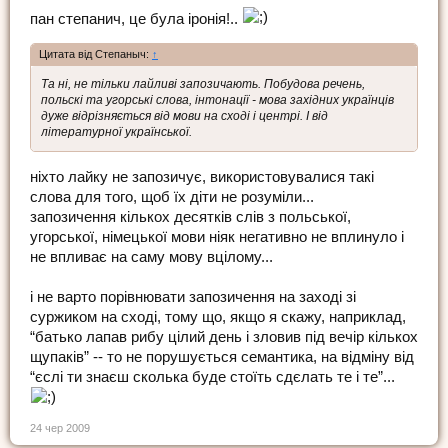
пан степанич, це була іронія!..
Цитата від Степаныч:
↑
Та ні, не тільки лайливі запозичають. Побудова речень,
польскі та угорські слова, інтонації - мова західних українців
дуже відрізняється від мови на сході і центрі. І від
літературної української.
ніхто лайку не запозичує, використовувалися такі
слова для того, щоб їх діти не розуміли...
запозичення кількох десятків слів з польської,
угорської, німецької мови ніяк негативно не вплинуло і
не впливає на саму мову вцілому...
і не варто порівнювати запозичення на заході зі
суржиком на сході, тому що, якщо я скажу, наприклад,
“батько лапав рибу цілий день і зловив під вечір кількох
щупаків” -- то не порушується семантика, на відміну від
“єслі ти знаєш сколька буде стоїть сдєлать те і те”...
24 чер 2009