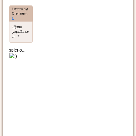
Цитата від
Степаныч:
↑
Щира
українськ
а...?
звісно...