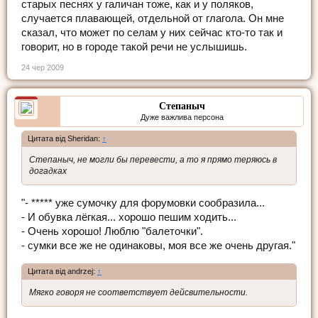
старых песнях у галичан тоже, как и у поляков,
случается плавающей, отдельной от глагола. Он мне
сказал, что может по селам у них сейчас кто-то так и
говорит, но в городе такой речи не услышишь.
24 чер 2009
Степаныч
Дуже важлива персона
Цитата від Sheridan:
↑
Степаныч, не могли бы перевести, а то я прямо теряюсь в
догадках
"- ***** уже сумочку для форумовки сообразила...
- И обувка лёгкая... хорошо пешим ходить...
- Очень хорошо! Люблю "балеточки".
- сумки все же не одинаковы, моя все же очень другая."
Цитата від andrzej:
↑
Мягко говоря не соответствует дейсвительности.