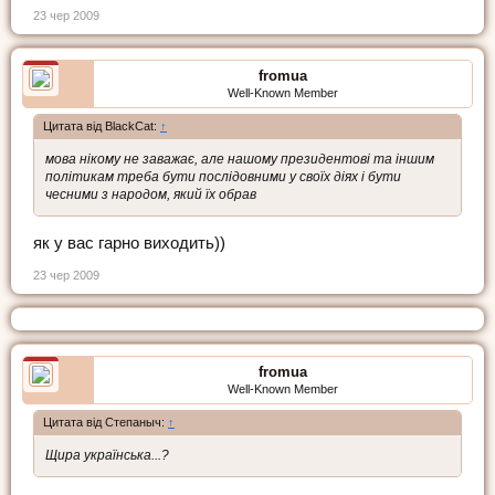
23 чер 2009
fromua
Well-Known Member
Цитата від BlackCat:
↑
мова нікому не заважає, але нашому президентові та іншим
політикам треба бути послідовними у своїх діях і бути
чесними з народом, який їх обрав
як у вас гарно виходить))
23 чер 2009
fromua
Well-Known Member
Цитата від Степаныч:
↑
Щира українська...?