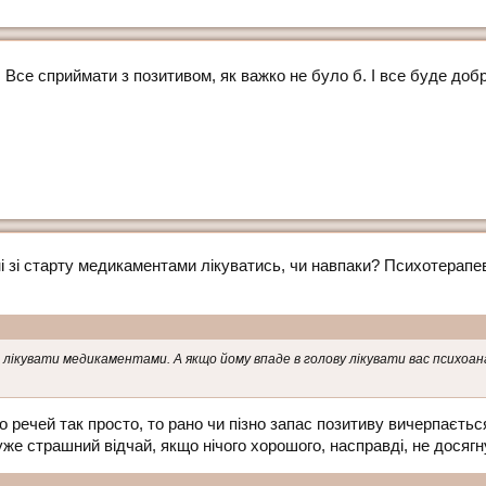
 Все сприймати з позитивом, як важко не було б. І все буде доб
і зі старту медикаментами лікуватись, чи навпаки? Психотерапе
вас лікувати медикаментами. А якщо йому впаде в голову лікувати вас психоа
 речей так просто, то рано чи пізно запас позитиву вичерпаєть
уже страшний відчай, якщо нічого хорошого, насправді, не досягн