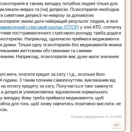
сихотерапія в такому випадку потрібна людині тільки для
викликали невроз та (чи) депресію. Психотерапія необхідна
ти симптоми депресії чи неврозу за допомогою
ихотерапія зможе дати найкращий результат людині, в якої
равматичний стресовий розлад (ПТСР)
у зоні АТО, спочатку
томів посттравматичного стресового розладу треба додати
сихотерапію. Наприклад, одночасно приймати медикаменти
ні думки. Тільки одну психотерапію без медикаментів можна
викликаними життєвими обставинами та самими
уваням. Наприклад, психотерапія має дуже мале значення
 жити, платити кредит за хату і т.д., оскільки його
3-4 години. З таким поганим самопочуттям, викликаним від
ні на оплату кредиту за хату. Получається таке замкнуте
ю, а депресія унеможливлює відновлення нормального
ому випадку йому треба приймати медикаменти, щоб
ібна для того, щоб знову навчитись позитивно мислити, не
сію.
Останнє редагування:
17 січ 2019
#87