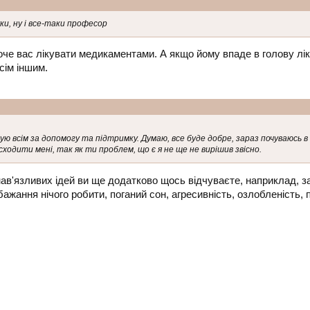
уки, ну і все-таки професор
хоче вас лікувати медикаментами. А якщо йому впаде в голову лі
сім іншим.
ю всім за допомогу та підтримку. Думаю, все буде добре, зараз почуваюсь в
ходити мені, так як ти проблем, що є я не ще не вирішив звісно.
нав'язливих ідей ви ще додатково щось відчуваєте, наприклад, з
ебажання нічого робити, поганий сон, агресивність, озлобленість,