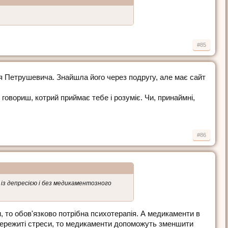
#85
я Петрушевича. Знайшла його через подругу, але має сайт
 говориш, котрий приймає тебе і розуміє. Чи, принаймні,
#86
із депресією і без медикаментозного
и, то обов'язково потрібна психотерапія. А медикаменти в
пережиті стреси, то медикаменти допоможуть зменшити