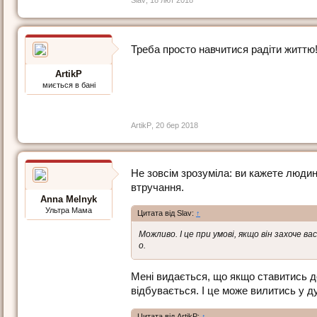
Треба просто навчитися радіти життю!
ArtikP
миється в бані
ArtikP
,
20 бер 2018
Не зовсім зрозуміла: ви кажете людин
втручання.
Anna Melnyk
Ультра Мама
Цитата від Slav:
↑
Можливо. І це при умові, якщо він захоче 
о.
Мені видається, що якщо ставитись до
відбувається. І це може вилитись у д
Цитата від ArtikP:
↑