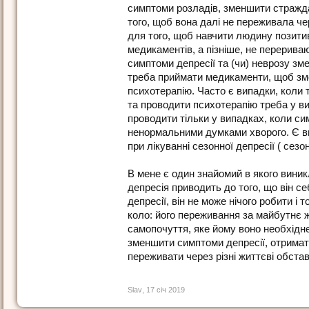
симптоми розладів, зменшити страждан
того, щоб вона далі не переживала чер
для того, щоб навчити людину позити
медикаментів, а пізніше, не перерива
симптоми депресії та (чи) неврозу зм
треба приймати медикаменти, щоб зме
психотерапію. Часто є випадки, коли
та проводити психотерапію треба у ви
проводити тільки у випадках, коли си
ненормальними думками хворого. Є ви
при лікуванні сезонної депресії ( сез
В мене є один знайомий в якого виникл
депресія приводить до того, що він се
депресії, він не може нічого робити і
коло: його переживання за майбутнє 
самопочуття, яке йому воно необхідн
зменшити симптоми депресії, отримат
переживати через різні життєві обста
Slav
,
17 січ 2019