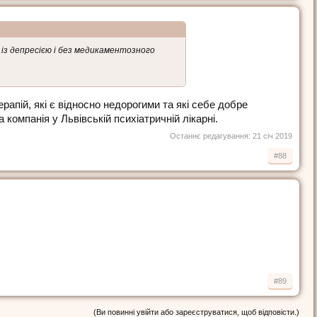
із депресією і без медикаментозного
рапій, які є відносно недорогими та які себе добре
компанія у Львівській психіатричній лікарні.
Останнє редагування:
21 січ 2019
#88
#89
(Ви повинні увійти або зареєструватися, щоб відповісти.)