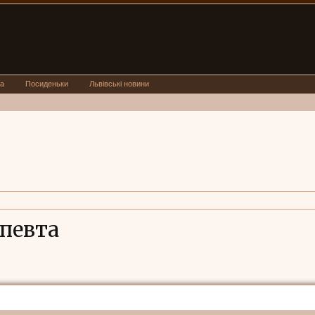
а
Посиденьки
Львівські новини
певта