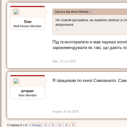
Цитата від Anna Melnyk:
↑
Не зовсім зрозуміла: ви кажете людині з
Slav
втручання.
Well-Known Member
...
Під психотерапією я мав наувазі когні
зарокемендували як такі, що дають поз
Slav
,
21 січ 2019
Я працював по книзі Самоаналіз. Сам.
propan
New Member
propan
,
8 тра 2025
Сторінка 5 з 5
< Назад
1
2
3
4
5