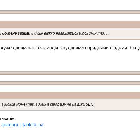
і до мене звикли
и дуже важно наважитись щось змінити. ...
і дуже допомагає взаємодія з чудовими порядними людьми. Якщо на
 є кілька моментів, в яких я сам раду не дам..[/USER]
нзапін:
 аналоги | Tabletki.ua