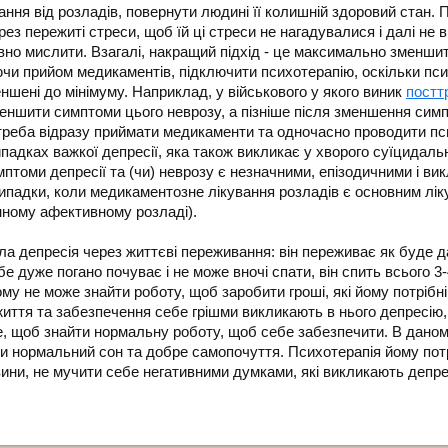
ня від розладів, повернути людині її колишній здоровий стан. П
ез пережиті стреси, щоб їй ці стреси не нагадувалися і далі не 
вно мислити. Взагалі, накращий підхід - це максимально зменши
ючи прийом медикаментів, підключити психотерапію, оскільки пс
еншені до мінімуму. Наприклад, у військового у якого виник
постт
ншити симптоми цього неврозу, а пізніше після зменшення симп
 треба відразу приймати медикаменти та одночасно проводити п
падках важкої депресії, яка також викликає у хворого суїцидаль
мптоми депресії та (чи) неврозу є незначними, епізодичними і 
падки, коли медикаментозне лікування розладів є основним лік
онному афективному розладі).
а депресія через життєві переживання: він переживає як буде далі
бе дуже погано почуває і не може вночі спати, він спить всього 
 тому не може знайти роботу, щоб заробити гроші, які йому потріб
життя та забезпечення себе грішми викликають в нього депресі
е, щоб знайти нормальну роботу, щоб себе забезпечити. В дан
и нормальний сон та добре самопочуття. Психотерапія йому потр
вини, не мучити себе негативними думками, які викликають депре