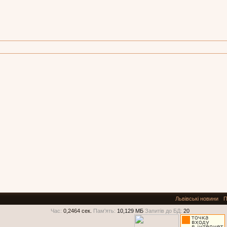
Львівські новини
П
Час:
0,2464 сек.
Пам'ять:
10,129 МБ
Запитів до БД:
20