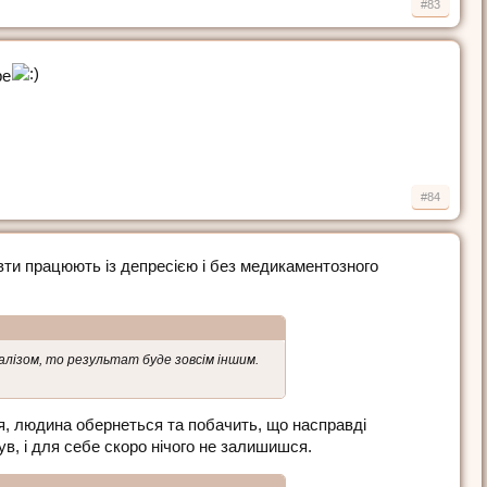
#83
ре
#84
вти працюють із депресією і без медикаментозного
налізом, то результат буде зовсім іншим.
ся, людина обернеться та побачить, що насправді
ув, і для себе скоро нічого не залишишся.