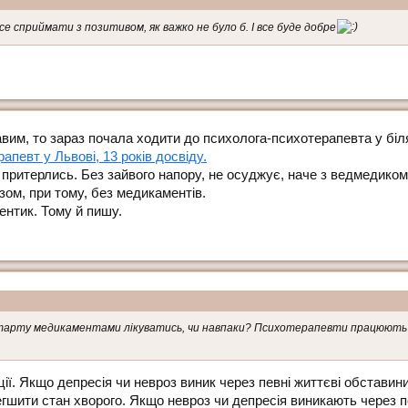
 сприймати з позитивом, як важко не було б. І все буде добре
вим, то зараз почала ходити до психолога-психотерапевта у біл
певт у Львові, 13 років досвіду.
и притерлись. Без зайвого напору, не осуджує, наче з ведмедиком
зом, при тому, без медикаментів.
ентик. Тому й пишу.
і старту медикаментами лікуватись, чи навпаки? Психотерапевти працюють 
ції. Якщо депресія чи невроз виник через певні життєві обставин
гшити стан хворого. Якщо невроз чи депресія виникають через 