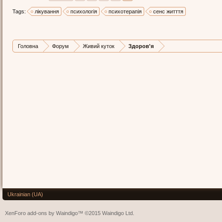
Tags:
лікування
психологія
психотерапія
сенс житття
Головна
Форум
Живий куток
Здоров'я
Ukrainian (UA)
XenForo add-ons by Waindigo™
©2015
Waindigo Ltd
.