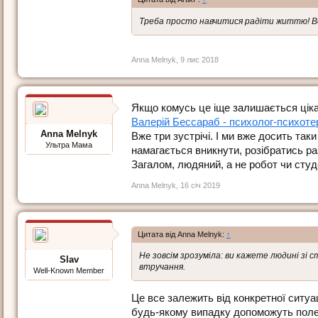
Треба просто навчитися радіти життю! Все
Anna Melnyk
,
9 лис 2018
Якщо комусь це іще залишається ціка
Валерій Бессараб - психолог-психотера
Anna Melnyk
Вже три зустрічі. І ми вже досить так
Ультра Мама
намагається вникнути, розібратись ра
Загалом, людяний, а не робот чи студ
Anna Melnyk
,
16 січ 2019
Цитата від Anna Melnyk:
↑
Не зовсім зрозуміла: ви кажете людині з
Slav
втручання.
Well-Known Member
Це все залежить від конкретної ситуа
будь-якому випадку допоможуть поле