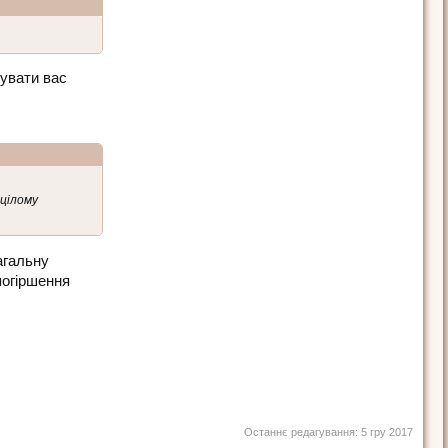
кувати вас
 цілому
агальну
 погіршення
Останнє редагування:
5 гру 2017