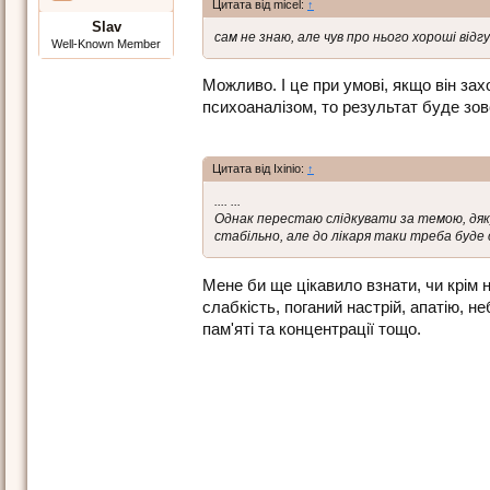
Цитата від micel:
↑
Slav
сам не знаю, але чув про нього хороші відг
Well-Known Member
Можливо. І це при умові, якщо він за
психоаналізом, то результат буде зов
Цитата від Ixinio:
↑
.... ...
Однак перестаю слідкувати за темою, дяку
стабільно, але до лікаря таки треба буде с
Мене би ще цікавило взнати, чи крім 
слабкість, поганий настрій, апатію, н
пам'яті та концентрації тощо.