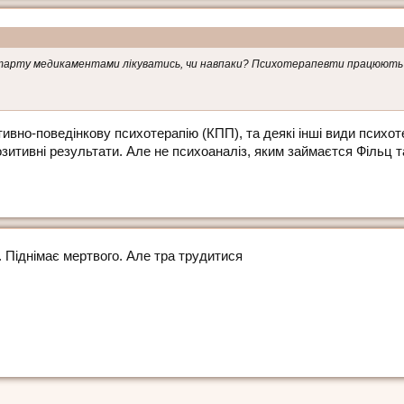
і старту медикаментами лікуватись, чи навпаки? Психотерапевти працюють 
тивно-поведінкову психотерапію (КПП), та деякі інші види психоте
итивні результати. Але не психоаналіз, яким займаєтся Фільц та 
 Піднімає мертвого. Але тра трудитися