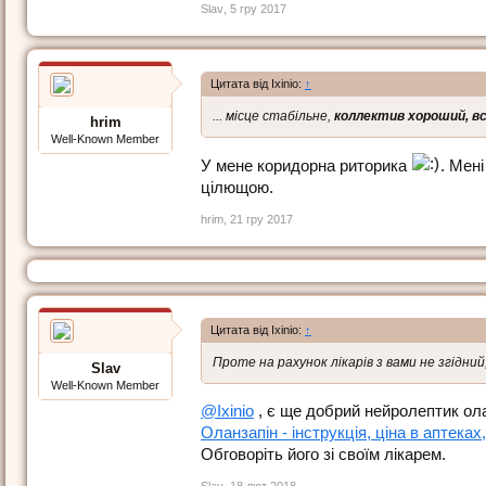
Slav
,
5 гру 2017
Цитата від Ixinio:
↑
... місце стабільне,
коллектив хороший, вс
hrim
Well-Known Member
У мене коридорна риторика
. Мен
цілющою.
hrim
,
21 гру 2017
Цитата від Ixinio:
↑
Проте на рахунок лікарів з вами не згідний,
Slav
Well-Known Member
@Ixinio
, є ще добрий нейролептик ола
Оланзапін - інструкція, ціна в аптеках,
Обговоріть його зі своїм лікарем.
Slav
,
18 лют 2018