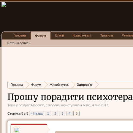
Головна
Блоги
Користувачі
Правила
Реклам
Форум
Останні дописи
Головна
Форум
Живий куток
Здоров'я
Прошу порадити психотера
Тема у розділі '
Здоров'я
', створена користувачем
Ixinio
,
4 лис 2017
.
Сторінка 5 з 5
< Назад
1
2
3
4
5