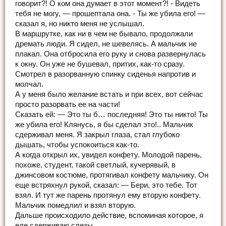
говорит?! О ком она думает в этот момент?! - Видеть
тебя не могу, — прошептала она. - Ты же убила его! —
сказал я, но никто меня не услышал.
В маршрутке, как ни в чем не бывало, продолжали
дремать люди. Я сидел, не шевелясь. А мальчик не
плакал. Она отбросила его руку и снова развернулась
к окну. Он уже не бушевал, притих, как-то сразу.
Смотрел в разорванную спинку сиденья напротив и
молчал.
А у меня было желание встать и при всех, вот сейчас
просто разорвать ее на части!
Сказать ей: — Это ты б… последняя! Это ты никто! Ты
же убила его! Клянусь, я бы сделал это!.. Мальчик
сдерживал меня. Я закрыл глаза, стал глубоко
дышать, чтобы успокоиться как-то.
А когда открыл их, увидел конфету. Молодой парень,
похоже, студент, такой светлый, кучерявый, в
джинсовом костюме, протягивал конфету мальчику. Он
еще встряхнул рукой, сказал: — Бери, это тебе. Тот
взял. И тут же парень протянул ему вторую конфету.
Мальчик помедлил и взял вторую.
Дальше происходило действие, вспоминая которое, я
еле сдерживаю слезы.