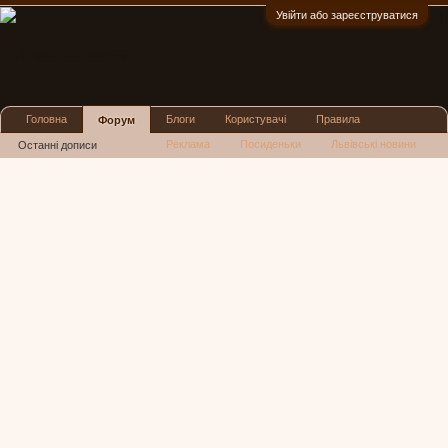
Увійти або зареєструватися
:)
Головна
Блоги
Користувачі
Правила
Форум
Реклама
Посиденьки
Львівські новини
Останні дописи