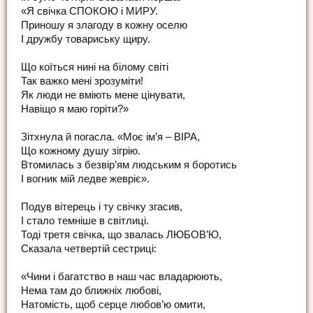
«Я свічка СПОКОЮ і МИРУ.
Приношу я злагоду в кожну оселю
І дружбу товариську щиру.
Що коїться нині на білому світі
Так важко мені зрозуміти!
Як люди не вміють мене цінувати,
Навіщо я маю горіти?»
Зітхнула й погасла. «Моє ім’я – ВІРА,
Що кожному душу зігрію.
Втомилась з безвір’ям людським я боротись
І вогник мій ледве жевріє».
Подув вітерець і ту свічку згасив,
І стало темніше в світлиці.
Тоді третя свічка, що звалась ЛЮБОВ’Ю,
Сказала четвертій сестриці:
«Чини і багатство в наш час владарюють,
Нема там до ближніх любові,
Натомість, щоб серце любов’ю омити,