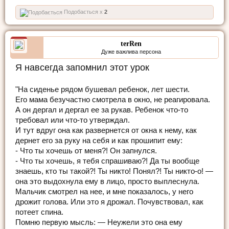
Подобається x
2
terRen
Дуже важлива персона
Я навсегда запомнил этот урок
"На сиденье рядом бушевал ребенок, лет шести.
Его мама безучастно смотрела в окно, не реагировала.
А он дергал и дергал ее за рукав. Ребенок что-то
требовал или что-то утверждал.
И тут вдруг она как развернется от окна к нему, как
дернет его за руку на себя и как прошипит ему:
- Что ты хочешь от меня?! Он запнулся.
- Что ты хочешь, я тебя спрашиваю?! Да ты вообще
знаешь, кто ты такой?! Ты никто! Понял?! Ты никто-о! —
она это выдохнула ему в лицо, просто выплеснула.
Мальчик смотрел на нее, и мне показалось, у него
дрожит голова. Или это я дрожал. Почувствовал, как
потеет спина.
Помню первую мысль: — Неужели это она ему