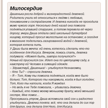
Милосердие
Дашенька росла доброй и жизнерадостной девочкой.
Родители учили её относиться к людям с любовью,
пониманием и состраданием. И девочка никогда не проходила
мимо чужого горя. Несколько дней назад она помогла
подняться упавшей старушке, а потом перевела её через
дорогу; вчера Даша отдала свой школьный бутерброд
нищему, который просил милостыню на остановке; а сегодня
в магазине поделилась газированной водой с девочкой,
которая хотела пить.
У Даши была мечта: ей очень хотелось сделать что-то
особенное для Иисуса. Вечером, ложась спать, девочка
подумала: «Может быть, завтра получится?»
Ночью ей приснился сон. Идет она по цветущему саду, а
навстречу ей Человек в сияющей одежде.
– Здравствуй, Дашенька! – улыбнулся Незнакомец.
– Кто Ты? – спросила девочка.
– Я – Тот, Кому ты помогла подняться, когда мне было
больно; Тот, Которого ты накормила, когда я был голоден;
Тот, Кого ты напоила, когда Я жаждал.
– Но ведь я не Тебе помогала, – удивилась девочка.
– Каждый, кто помог моему меньшему брату, моей меньшей
сестре, Мне помог…
Проснувшись утром, Даша вспомнила свой сон и радостно
улыбнулась. Девочка поняла: всё, что она делала до сих пор
для других, она делала для Него, для Иисуса.