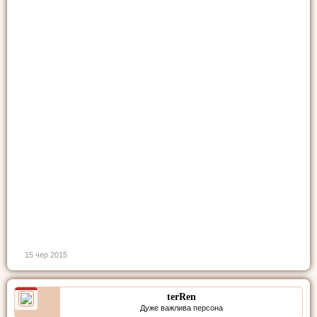
15 чер 2015
terRen
Дуже важлива персона