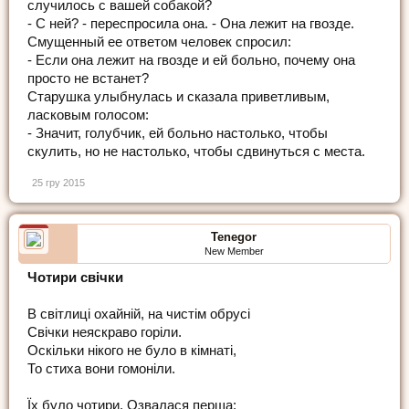
случилось с вашей собакой?
- С ней? - переспросила она. - Она лежит на гвозде.
Смущенный ее ответом человек спросил:
- Если она лежит на гвозде и ей больно, почему она
просто не встанет?
Старушка улыбнулась и сказала приветливым,
ласковым голосом:
- Значит, голубчик, ей больно настолько, чтобы
скулить, но не настолько, чтобы сдвинуться с места.
25 гру 2015
Tenegor
New Member
Чотири свічки
В світлиці охайній, на чистім обрусі
Свічки неяскраво горіли.
Оскільки нікого не було в кімнаті,
То стиха вони гомоніли.
Їх було чотири. Озвалася перша: