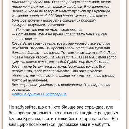
маленькое рядом с ним. Они оба растут перед моим окном
много лет, но у них нет никаких проблем. Это маленькое
дерево никогда не говорит большому: "Почему я чувствую
унижение перед тобой?" Это дерево малое, а то такое
большое, почему я никогда не слышал их ропота?
Самурай задумался и ответил:
— Потому что они не могут сравнивать.
— Вот видишь, тебе не нужно спрашивать меня. Ты сам
знаешь ответ.
Когда Вы не сравниваете, все ничтожество и все величие
исчезает. Вы есть, Вы просто здесь. Маленький куст или
большое дерево — не важно. Ты являешься самим собой. Лист
травы также необходим, как величайшая звезда. Этот голос
кукушки также велик, как любой Будда: мир был бы менее
богат, если бы кукушка исчезла. Посмотри вокруг. Всё
необходимо, и все хороши вместе. Это органическое
единство, никто не выше и никто не ниже, никто не важнее,
никто не ничтожнее.
Все несравнимо уникальны и необходимы. В этом религия
осознания.
Детские притчи >> Милосердие
Не забувайте, що є ті, хто більше вас страждає, але
безкорисна допомога - то співчуття і поділ страждань з
Ісусом Христом, взяти трішки його тягаря на себе... Він
вам щиро посміхнеться і допоможе вам в майбутті.