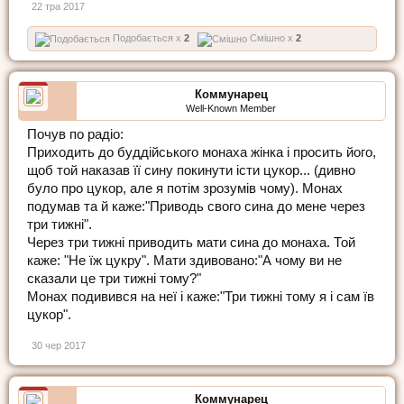
22 тра 2017
Подобається x
2
Смішно x
2
Коммунарец
Well-Known Member
Почув по радіо:
Приходить до буддійського монаха жінка і просить його,
щоб той наказав її сину покинути істи цукор... (дивно
було про цукор, але я потім зрозумів чому). Монах
подумав та й каже:"Приводь свого сина до мене через
три тижні".
Через три тижні приводить мати сина до монаха. Той
каже: "Не їж цукру". Мати здивовано:"А чому ви не
сказали це три тижні тому?"
Монах подивився на неї і каже:"Три тижні тому я і сам їв
цукор".
30 чер 2017
Коммунарец