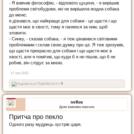
- Я вивчив філософію, - відповіло цуценя, - я вирішив
проблеми світобудови, які не вирішила жодна собака
до мене;
я дізнався, що найкраще для собаки - це щастя і що
щастя моє в хвості, тому я ганяюся за ним, щоб
зловити.
- Синку, - сказав собака, - я теж цікавився світовими
проблемами і склав свою думку про це. Я теж зрозумів,
що щастя прекрасно для собаки і що щастя моє в
хвості, але я помітив, що куди б я не пішов, що б не
робив, він слідує за мною.
17 чер 2015
Подобається x
3
terRen
Дуже важлива персона
Притча про пекло
Одного разу мудрець зустрів царя.