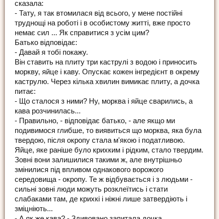
сказала:
- Тату, я так втомилася від всього, у мене постійні
труднощі на роботі і в особистому житті, вже просто
немає сил ... Як справитися з усім цим?
Батько відповідає:
- Давай я тобі покажу.
Він ставить на плиту три каструлі з водою і приносить
моркву, яйце і каву. Опускає кожен інгредієнт в окрему
каструлю. Через кілька хвилин вимикає плиту, а дочка
питає:
- Що сталося з ними? Ну, морква і яйце сварились, а
кава розчинилась...
- Правильно, - відповідає батько, - але якщо ми
подивимося глибше, то виявиться що морква, яка була
твердою, після окропу стала м'якою і податливою.
Яйце, яке раніше було крихким і рідким, стало твердим.
Зовні вони залишилися такими ж, але внутрішньо
змінилися під впливом однакового ворожого
середовища - окропу. Те ж відбувається і з людьми -
сильні зовні люди можуть розклеїтись і стати
слабаками там, де крихкі і ніжні лише затвердіють і
зміцніють...
- А як же кава? - Здивовано запитала дочка.