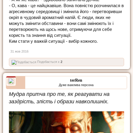
- О, кава - це найцікавіше. Вона повністю розчинилася в
агресивному середовищі і змінила його - перетворивши
окріп в чудовий ароматний напій. Є люди, яких не
можуть змінити обставини - вони самі змінюють їх і
перетворюють на щось нове, отримуючи для себе
користь та знання від ситуації.
Ким стати у важкій ситуації - вибір кожного.
31 жов 2016
Подобається x
2
terRen
Дуже важлива персона
Мудра притча про те, як реагувати на
заздрість, злість і образи навколишніх.