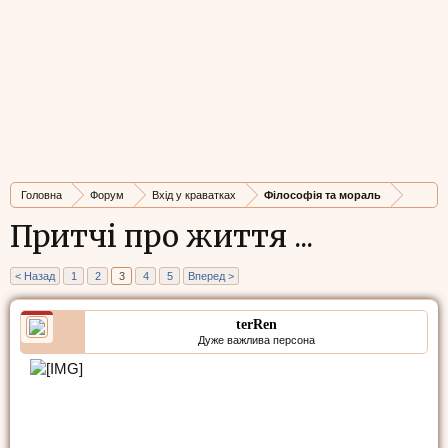
Головна
Форум
Вхід у краватках
Філософія та мораль
Притчі про життя ...
< Назад
1
2
3
4
5
Вперед >
terRen
Дуже важлива персона