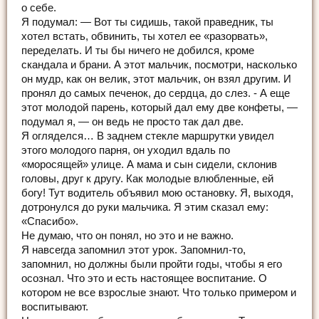
о себе.
Я подумал: — Вот ты сидишь, такой праведник, ты
хотел встать, обвинить, ты хотел ее «разорвать»,
переделать. И ты бы ничего не добился, кроме
скандала и брани. А этот мальчик, посмотри, насколько
он мудр, как он велик, этот мальчик, он взял другим. И
пронял до самых печенок, до сердца, до слез. - А еще
этот молодой парень, который дал ему две конфеты, —
подумал я, — он ведь не просто так дал две.
Я огляделся… В заднем стекле маршрутки увидел
этого молодого парня, он уходил вдаль по
«моросящей» улице. А мама и сын сидели, склонив
головы, друг к другу. Как молодые влюбленные, ей
богу! Тут водитель объявил мою остановку. Я, выходя,
дотронулся до руки мальчика. Я этим сказал ему:
«Спасибо».
Не думаю, что он понял, но это и не важно.
Я навсегда запомнил этот урок. Запомнил-то,
запомнил, но должны были пройти годы, чтобы я его
осознал. Что это и есть настоящее воспитание. О
котором не все взрослые знают. Что только примером и
воспитывают.