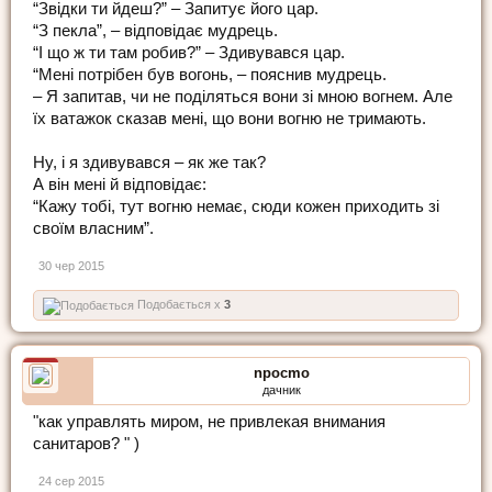
“Звідки ти йдеш?” – Запитує його цар.
“З пекла”, – відповідає мудрець.
“І що ж ти там робив?” – Здивувався цар.
“Мені потрібен був вогонь, – пояснив мудрець.
– Я запитав, чи не поділяться вони зі мною вогнем. Але
їх ватажок сказав мені, що вони вогню не тримають.
Ну, і я здивувався – як же так?
А він мені й відповідає:
“Кажу тобі, тут вогню немає, сюди кожен приходить зі
своїм власним”.
30 чер 2015
Подобається x
3
npocmo
дачник
"как управлять миром, не привлекая внимания
санитаров? " )
24 сер 2015