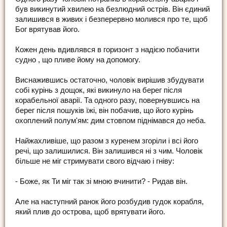
був викинутий хвилею на безлюдний острів. Він єдиний
залишився в живих і безперервно молився про те, щоб
Бог врятував його.
Кожен день вдивлявся в горизонт з надією побачити
судно , що пливе йому на допомогу.
Виснажившись остаточно, чоловік вирішив збудувати
собі курінь з дощок, які викинуло на берег після
корабельної аварії. Та одного разу, повернувшись на
берег після пошуків їжі, він побачив, що його курінь
охоплений полум'ям: дим стовпом піднімався до неба.
Найжахливіше, що разом з куренем згоріли і всі його
речі, що залишилися. Він залишився ні з чим. Чоловік
більше не міг стримувати свого відчаю і гніву:
- Боже, як Ти міг так зі мною вчинити? - Ридав він.
Але на наступний ранок його розбудив гудок корабля,
який плив до острова, щоб врятувати його.