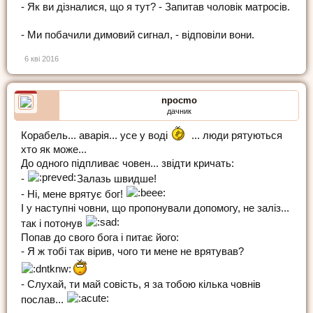
- Як ви дізналися, що я тут? - Запитав чоловік матросів.
- Ми побачили димовий сигнал, - відповіли вони.
6 кві 2016
npocmo
дачник
Корабель... аварія... усе у воді
... люди рятуються
хто як може...
До одного підпливає човен... звідти кричать:
-
Залазь швидше!
- Ні, мене врятує бог!
І у наступні човни, що пропонували допомогу, не заліз...
так і потонув
Попав до свого бога і питає його:
- Я ж тобі так вірив, чого ти мене не врятував?
- Слухай, ти май совість, я за тобою кілька човнів
послав...