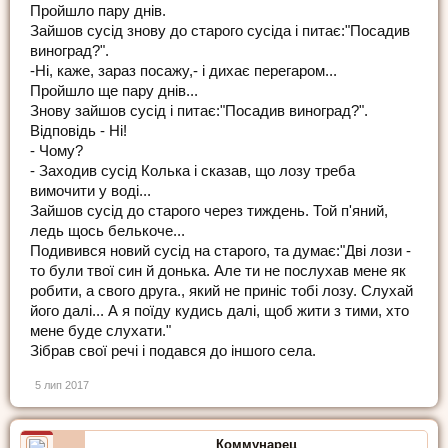
Пройшло пару днів.
Зайшов сусід знову до старого сусіда і питає:"Посадив
виноград?".
-Ні, каже, зараз посажу,- і дихає перегаром...
Пройшло ще пару днів...
Знову зайшов сусід і питає:"Посадив виноград?".
Відповідь - Ні!
- Чому?
- Заходив сусід Колька і сказав, що лозу треба
вимочити у воді...
Зайшов сусід до старого через тиждень. Той п'яний,
ледь щось белькоче...
Подивився новий сусід на старого, та думає:"Дві лози -
то були твої син й донька. Але ти не послухав мене як
робити, а свого друга., який не приніс тобі лозу. Слухай
його далі... А я поїду кудись далі, щоб жити з тими, хто
мене буде слухати."
Зібрав свої речі і подався до іншого села.
5 лип 2017
Коммунарец