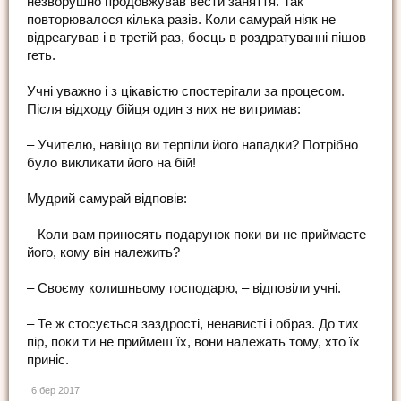
незворушно продовжував вести заняття. Так
повторювалося кілька разів. Коли самурай ніяк не
відреагував і в третій раз, боєць в роздратуванні пішов
геть.
Учні уважно і з цікавістю спостерігали за процесом.
Після відходу бійця один з них не витримав:
– Учителю, навіщо ви терпіли його нападки? Потрібно
було викликати його на бій!
Мудрий самурай відповів:
– Коли вам приносять подарунок поки ви не приймаєте
його, кому він належить?
– Своєму колишньому господарю, – відповіли учні.
– Те ж стосується заздрості, ненависті і образ. До тих
пір, поки ти не приймеш їх, вони належать тому, хто їх
приніс.
6 бер 2017