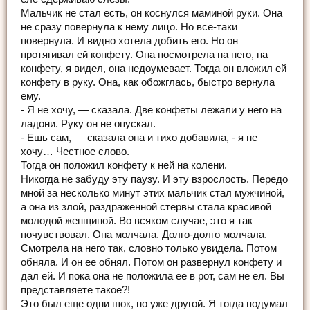
Мальчик не стал есть, он коснулся маминой руки. Она
не сразу повернула к нему лицо. Но все-таки
повернула. И видно хотела добить его. Но он
протягивал ей конфету. Она посмотрела на него, на
конфету, я видел, она недоумевает. Тогда он вложил ей
конфету в руку. Она, как обожглась, быстро вернула
ему.
- Я не хочу, — сказала. Две конфеты лежали у него на
ладони. Руку он не опускал.
- Ешь сам, — сказала она и тихо добавила, - я не
хочу… Честное слово.
Тогда он положил конфету к ней на колени.
Никогда не забуду эту паузу. И эту взрослость. Передо
мной за несколько минут этих мальчик стал мужчиной,
а она из злой, раздраженной стервы стала красивой
молодой женщиной. Во всяком случае, это я так
почувствовал. Она молчала. Долго-долго молчала.
Смотрела на него так, словно только увидела. Потом
обняла. И он ее обнял. Потом он развернул конфету и
дал ей. И пока она не положила ее в рот, сам не ел. Вы
представляете такое?!
Это был еще одни шок, но уже другой. Я тогда подумал