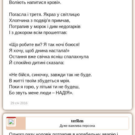
Воліють напитися крові».
Погасла і третя. Якраз у світлицю
Хлопчина з подвір'я примчав,
Потрапив у морок і дим недогарків
І з докором всім прошептав:
«Що робите ви? Я так ночі боюся!
Я хочу, щоб днина настала!»
Остання вже свічка ясніш спалахнула
Й спокійно дитині сказала:
«Не бійся, синочку, завжди так не буде.
В житті твоїм збудеться мрія.
Поки я горю, у пітьмі ти не будеш,
Бо звуть мене люди – НАДІЯ».
29 січ 2016
terRen
Дуже важлива персона
Одного разу чоловік потрапив в корабельну аварію і