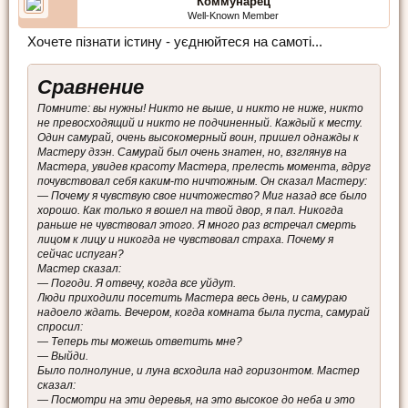
Коммунарец
Well-Known Member
Хочете пізнати істину - уєднюйтеся на самоті...
Сравнение
Помните: вы нужны! Никто не выше, и никто не ниже, никто
не превосходящий и никто не подчиненный. Каждый к месту.
Один самурай, очень высокомерный воин, пришел однажды к
Мастеру дзэн. Самурай был очень знатен, но, взглянув на
Мастера, увидев красоту Мастера, прелесть момента, вдруг
почувствовал себя каким-то ничтожным. Он сказал Мастеру:
— Почему я чувствую свое ничтожество? Миг назад все было
хорошо. Как только я вошел на твой двор, я пал. Никогда
раньше не чувствовал этого. Я много раз встречал смерть
лицом к лицу и никогда не чувствовал страха. Почему я
сейчас испуган?
Мастер сказал:
— Погоди. Я отвечу, когда все уйдут.
Люди приходили посетить Мастера весь день, и самураю
надоело ждать. Вечером, когда комната была пуста, самурай
спросил:
— Теперь ты можешь ответить мне?
— Выйди.
Было полнолуние, и луна всходила над горизонтом. Мастер
сказал:
— Посмотри на эти деревья, на это высокое до неба и это