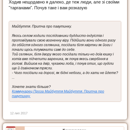
Ходив нещодавно я далеко, де теж люди, але зі своїми
"тарганами". Почув таке і вам розказую
Майбуття. Притча про павутинку.
Якось селом ходили послідовники буддисто-індуістів і
проповідували свою вогненну віру. Підійшли вони одного разу
до обійстя одного селянина, посідали біля хвіртки як йоги і
почали щось тлумачити самі до себе.
Той селянин, біля двору якого посідали тільки-но доїв юшку і
хотів вже підчепити вареника, як почув якесь свербіння в
голові. Вийшов на двір, чухаючи лоба, і почув отих, що гуділи
ще й дзвіночком трясли.
- Чого посідали на дорозі, як бідні небоги, а до хати не йдете?
...
Хочете знати більше?
Коммунарец Проза Майбуття Майбуття. Притча про
павутинку.
12 лип 2017