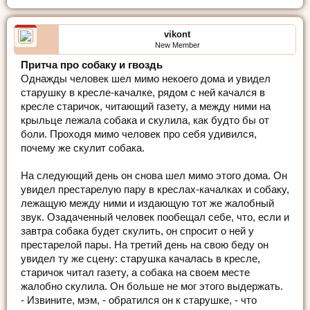
vikont
New Member
Притча про собаку и гвоздь
Однажды человек шел мимо некоего дома и увидел
старушку в кресле-качалке, рядом с ней качался в
кресле старичок, читающий газету, а между ними на
крыльце лежала собака и скулила, как будто бы от
боли. Проходя мимо человек про себя удивился,
почему же скулит собака.
На следующий день он снова шел мимо этого дома. Он
увидел престарелую пару в креслах-качалках и собаку,
лежащую между ними и издающую тот же жалобный
звук. Озадаченный человек пообещал себе, что, если и
завтра собака будет скулить, он спросит о ней у
престарелой пары. На третий день на свою беду он
увидел ту же сцену: старушка качалась в кресле,
старичок читал газету, а собака на своем месте
жалобно скулила. Он больше не мог этого выдержать.
- Извините, мэм, - обратился он к старушке, - что