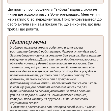
Цю притчу про прощення я "вибрав" відразу, хоча не
читав ще жодного разу з 30-ти найкращих. Мені життя
не хватило б всі передивитися. Прислуховувайтеся до
свого ангела і він вам покаже те, що ви хочете, що вам
треба і що робити.
Мастер меча
У одного мальчика умерли родители и взял его на
воспитание дальний родственник. Человек этот был злой.
За малейшую оплошность жестоко бил мальца. Мальчишка не
выдержал и убежал. Долго скитался, бродяжничал, воровал и
однажды ночевал у дверей школы воинских исскуств. Его
заметил старый учитель и приютил. Взамен крова и еды,
мальчик делал всю грязную работу по дому. Видя усердие и
исполнительность, учитель стал обучать сироту. Со
временем, мальчик вырос и стал прекрасным
фехтовальщиком на мечах и наследником той самой школы.
И вот, будучи уже пожилым человеком, он как то раз
путешествовал со своими учениками. Заехав в селение,
увидел на пороге одного из домов дряхлого старика,
который плёл корзину из прутьев. Он подозвал своих
спутников и сказал:
-Помните я рассказывал вам историю своей жизни? Так вон
тот старик, это и есть мой дядя, от которого я убежал.