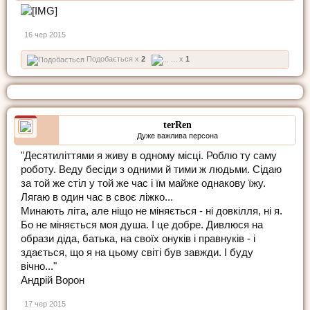
16 чер 2015
Подобається x
2
... x
1
terRen
Дуже важлива персона
"Десятиліттями я живу в одному місці. Роблю ту саму
роботу. Веду бесіди з одними й тими ж людьми. Сідаю
за той же стіл у той же час і їм майже однакову їжу.
Лягаю в один час в своє ліжко...
Минають літа, але ніщо не міняється - ні довкілля, ні я.
Бо не міняється моя душа. І це добре. Дивлюся на
образи діда, батька, на своїх онуків і правнуків - і
здається, що я на цьому світі був завжди. І буду
вічно..."
Андрій Ворон
17 чер 2015