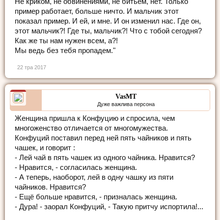
Не криком, не обвинениями, не битьем, нет. Только
пример работает, больше ничто. И мальчик этот
показал пример. И ей, и мне. И он изменил нас. Где он,
этот мальчик?! Где ты, мальчик?! Что с тобой сегодня?
Как же ты нам нужен всем, а?!
Мы ведь без тебя пропадем."
22 тра 2017
VasMT
Дуже важлива персона
Женщина пришла к Конфуцию и спросила, чем
многоженство отличается от многомужества.
Конфуций поставил перед ней пять чайников и пять
чашек, и говорит :
- Лей чай в пять чашек из одного чайника. Нравится?
- Нравится, - согласилась женщина.
- А теперь, наоборот, лей в одну чашку из пяти
чайников. Нравится?
- Ещё больше нравится, - призналась женщина.
- Дура! - заорал Конфуций, - Такую притчу испортила!...