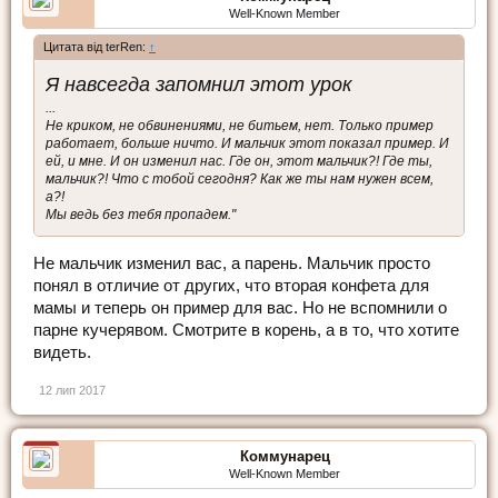
Well-Known Member
Цитата від terRen:
↑
Я навсегда запомнил этот урок
...
Не криком, не обвинениями, не битьем, нет. Только пример
работает, больше ничто. И мальчик этот показал пример. И
ей, и мне. И он изменил нас. Где он, этот мальчик?! Где ты,
мальчик?! Что с тобой сегодня? Как же ты нам нужен всем,
а?!
Мы ведь без тебя пропадем."
Не мальчик изменил вас, а парень. Мальчик просто
понял в отличие от других, что вторая конфета для
мамы и теперь он пример для вас. Но не вспомнили о
парне кучерявом. Смотрите в корень, а в то, что хотите
видеть.
12 лип 2017
Коммунарец
Well-Known Member