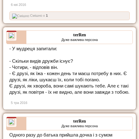
6 кві 2016
Смішно x
1
terRen
Дуже важлива персона
- У мудреця запитали:
- Скільки видів дружби існує?
- Чотири, - відповів він.
- Є друзі, як їжа - кожен день ти маєш потребу в них. Є
друзі, як ліки, шукаєш їх, коли тобі погано.
Є друзі, як хвороба, вони самі шукають тебе. Але є такі
друзі, як повітря - їх не видно, але вони завжди з тобою.
5 тра 2016
terRen
Дуже важлива персона
Одного разу до батька прийшла дочка і з сумом