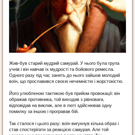
Жив-був старий мудрий самурай. У нього була група
учнів і він навчав їх мудрості та бойового ремесла.
Одного разу під час занять до нього зайшов молодий
воїн, що прославився своєю нечемністю і жорстокістю.
Його улюбленою тактикою був прийом провокації: він
ображав противника, той виходив з рівноваги,
відповідав на виклик, але в люті здійснював одну
помилку за іншою і програвав бій.
Так сталося і цього разу: воїн вигукнув кілька образ і
став спостерігати за реакцією самурая. Але той