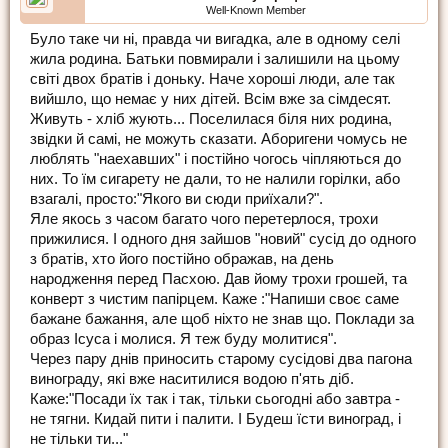
Well-Known Member
Було таке чи ні, правда чи вигадка, але в одному селі
жила родина. Батьки повмирали і залишили на цьому
світі двох братів і доньку. Наче хороші люди, але так
вийшло, що немає у них дітей. Всім вже за сімдесят.
Живуть - хліб жують... Поселилася біля них родина,
звідки й самі, не можуть сказати. Аборигени чомусь не
люблять "наехавших" і постійно чогось чіпляються до
них. То їм сигарету не дали, то не налили горілки, або
взагалі, просто:"Якого ви сюди приїхали?".
Яле якось з часом багато чого перетерлося, трохи
прижилися. І одного дня зайшов "новий" сусід до одного
з братів, хто його постійно ображав, на день
народження перед Пасхою. Дав йому трохи грошей, та
конверт з чистим папірцем. Каже :"Напиши своє саме
бажане бажання, але щоб ніхто не знав що. Поклади за
образ Ісуса і молися. Я теж буду молитися".
Через пару днів приносить старому сусідові два пагона
винограду, які вже наситилися водою п'ять діб.
Каже:"Посади їх так і так, тільки сьогодні або завтра -
не тягни. Кидай пити і палити. І Будеш їсти виноград, і
не тільки ти..."