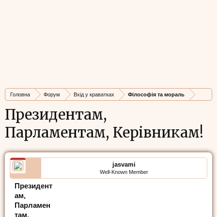
Головна
Форум
Вхід у краватках
Філософія та мораль
Президентам,
Парламентам, Керівникам!
jasvami
Well-Known Member
Президент
ам,
Парламен
там,