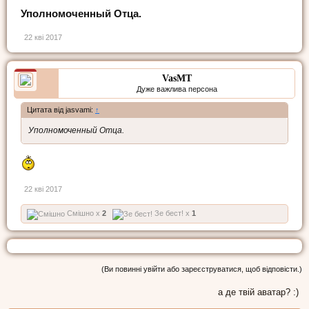
Уполномоченный Отца.
22 кві 2017
VasMT
Дуже важлива персона
Цитата від jasvami:
↑
Уполномоченный Отца.
22 кві 2017
Смішно x
2
Зе бест! x
1
(Ви повинні увійти або зареєструватися, щоб відповісти.)
а де твій аватар? :)