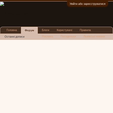
Увійти або зареєструватися
:)
Головна
Блоги
Користувачі
Правила
Форум
Реклама
Посиденьки
Львівські новини
Останні дописи