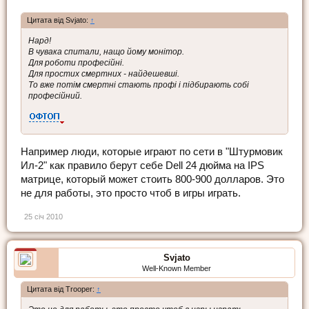
Цитата від Svjato:
↑
Нард!
В чувака спитали, нащо йому монітор.
Для роботи професійні.
Для простих смертних - найдешевші.
То вже потім смертні стають профі і підбирають собі
професійний.
Например люди, которые играют по сети в "Штурмовик
Ил-2" как правило берут себе Dell 24 дюйма на IPS
матрице, который может стоить 800-900 долларов. Это
не для работы, это просто чтоб в игры играть.
25 січ 2010
Svjato
Well-Known Member
Цитата від Trooper:
↑