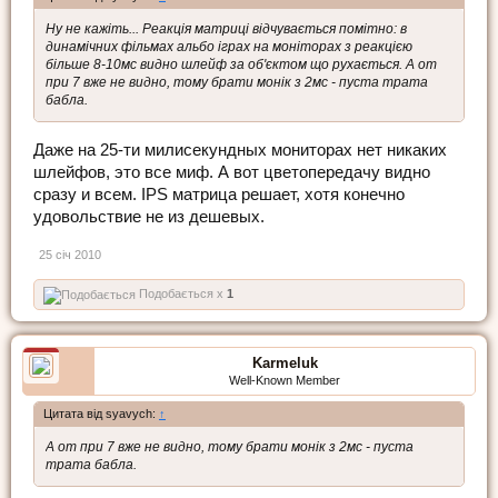
Ну не кажіть... Реакція матриці відчувається помітно: в
динамічних фільмах альбо іграх на моніторах з реакцією
більше 8-10мс видно шлейф за об'єктом що рухається. А от
при 7 вже не видно, тому брати монік з 2мс - пуста трата
бабла.
Даже на 25-ти милисекундных мониторах нет никаких
шлейфов, это все миф. А вот цветопередачу видно
сразу и всем. IPS матрица решает, хотя конечно
удовольствие не из дешевых.
25 січ 2010
Подобається x
1
Karmeluk
Well-Known Member
Цитата від syavych:
↑
А от при 7 вже не видно, тому брати монік з 2мс - пуста
трата бабла.