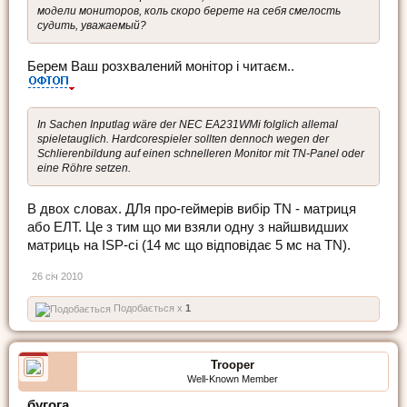
модели мониторов, коль скоро берете на себя смелость
судить, уважаемый?
Берем Ваш розхвалений монітор і читаєм..
In Sachen Inputlag wäre der NEC EA231WMi folglich allemal
spieletauglich. Hardcorespieler sollten dennoch wegen der
Schlierenbildung auf einen schnelleren Monitor mit TN-Panel oder
eine Röhre setzen.
В двох словах. ДЛя про-геймерів вибір ТN - матриця
або ЕЛТ. Це з тим що ми взяли одну з найшвидших
матриць на ISP-сі (14 мс що відповідає 5 мс на ТN).
26 січ 2010
Подобається x
1
Trooper
Well-Known Member
бугога