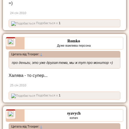
=)
24 січ 2010
Подобається x
1
Romko
Дуже важлива персона
Цитата від Trooper:
↑
про деньги, это уже другая тема, мы ж тут про монитор =)
Халява - то супер...
25 січ 2010
Подобається x
1
syavych
копач
Цитата від Trooper:
↑