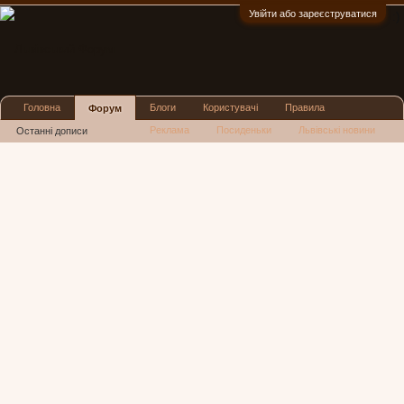
Увійти або зареєструватися
:)
Головна
Блоги
Користувачі
Правила
Форум
Реклама
Посиденьки
Львівські новини
Останні дописи