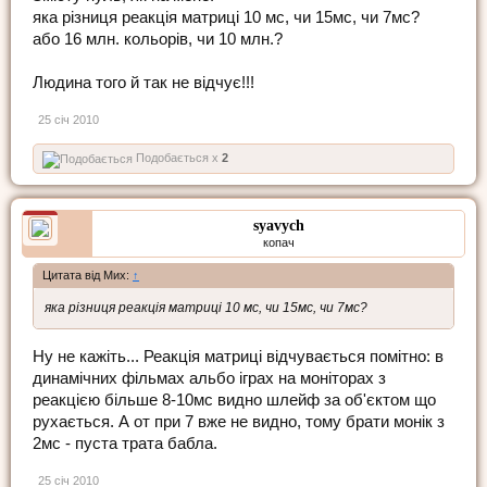
яка різниця реакція матриці 10 мс, чи 15мс, чи 7мс?
або 16 млн. кольорів, чи 10 млн.?
Людина того й так не відчує!!!
25 січ 2010
Подобається x
2
syavych
копач
Цитата від Мих:
↑
яка різниця реакція матриці 10 мс, чи 15мс, чи 7мс?
Ну не кажіть... Реакція матриці відчувається помітно: в
динамічних фільмах альбо іграх на моніторах з
реакцією більше 8-10мс видно шлейф за об'єктом що
рухається. А от при 7 вже не видно, тому брати монік з
2мс - пуста трата бабла.
25 січ 2010