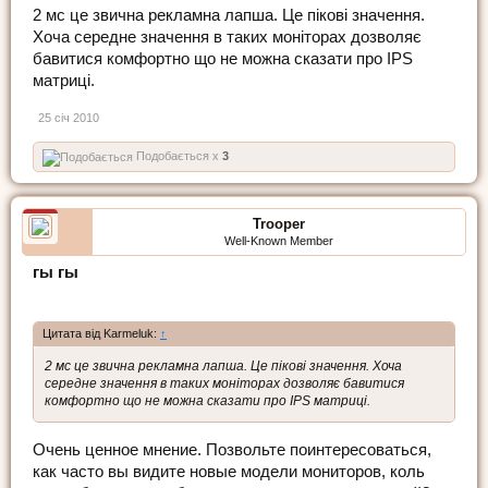
2 мс це звична рекламна лапша. Це пікові значення.
Хоча середне значення в таких моніторах дозволяє
бавитися комфортно що не можна сказати про IPS
матриці.
25 січ 2010
Подобається x
3
Trooper
Well-Known Member
гы гы
Цитата від Karmeluk:
↑
2 мс це звична рекламна лапша. Це пікові значення. Хоча
середне значення в таких моніторах дозволяє бавитися
комфортно що не можна сказати про IPS матриці.
Очень ценное мнение. Позвольте поинтересоваться,
как часто вы видите новые модели мониторов, коль