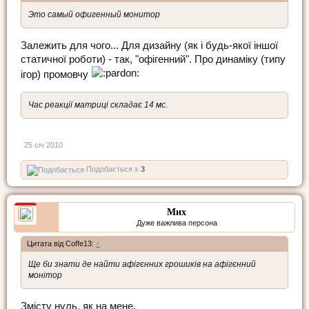
Это самый офигенный монитор
Залежить для чого... Для дизайну (як і будь-якої іншої
статичної роботи) - так, "офігенний". Про динаміку (типу
ігор) промовчу
Час реакції матриці складає 14 мс.
25 січ 2010
Подобається x
3
Мих
Дуже важлива персона
Цитата від Coffe13:
↑
Ще би знати де найти афігєнних грошиків на афігєнний
монітор
Змісту нуль, як на мене.