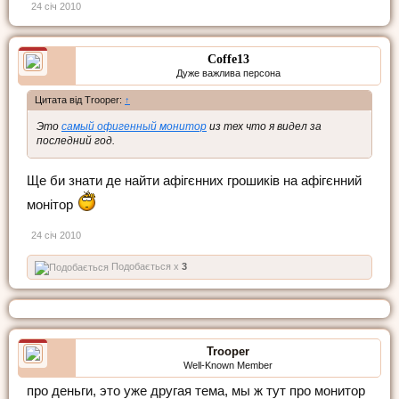
24 січ 2010
Coffe13
Дуже важлива персона
Цитата від Trooper:
↑
Это
самый офигенный монитор
из тех что я видел за
последний год.
Ще би знати де найти афігєнних грошиків на афігєнний
монітор
24 січ 2010
Подобається x
3
Trooper
Well-Known Member
про деньги, это уже другая тема, мы ж тут про монитор