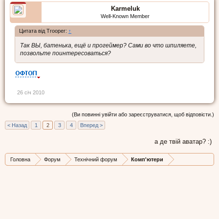
Karmeluk
Well-Known Member
Цитата від Trooper:
↑
Так ВЫ, батенька, ещё и прогеймер? Сами во что шпиляете,
позвольте поинтересоваться?
26 січ 2010
(Ви повинні увійти або зареєструватися, щоб відповісти.)
< Назад
1
2
3
4
Вперед >
а де твій аватар? :)
Головна
Форум
Технічний форум
Комп'ютери