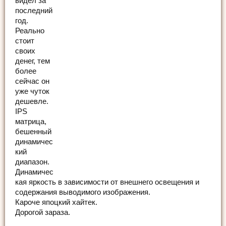
видел за
последний
год.
Реально
стоит
своих
денег, тем
более
сейчас он
уже чуток
дешевле.
IPS
матрица,
бешенный
динамичес
кий
диапазон.
Динамичес
кая яркость в зависимости от внешнего освещения и
содержания выводимого изображения.
Кароче япоцкий хайтек.
Дорогой зараза.