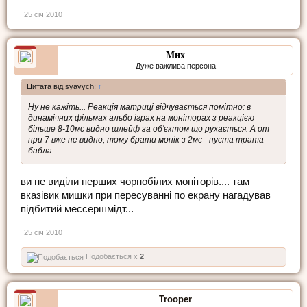
25 січ 2010
Мих
Дуже важлива персона
Цитата від syavych:
↑
Ну не кажіть... Реакція матриці відчувається помітно: в
динамічних фільмах альбо іграх на моніторах з реакцією
більше 8-10мс видно шлейф за об'єктом що рухається. А от
при 7 вже не видно, тому брати монік з 2мс - пуста трата
бабла.
ви не виділи перших чорнобілих моніторів.... там
вказівик мишки при пересуванні по екрану нагадував
підбитий мессершмідт...
25 січ 2010
Подобається x
2
Trooper