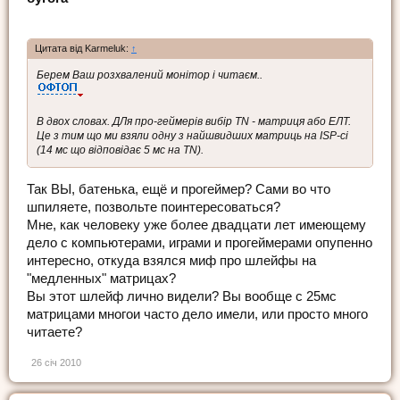
Цитата від Karmeluk:
↑
Берем Ваш розхвалений монітор і читаєм..
В двох словах. ДЛя про-геймерів вибір ТN - матриця або ЕЛТ.
Це з тим що ми взяли одну з найшвидших матриць на ISP-сі
(14 мс що відповідає 5 мс на ТN).
Так ВЫ, батенька, ещё и прогеймер? Сами во что
шпиляете, позвольте поинтересоваться?
Мне, как человеку уже более двадцати лет имеющему
дело с компьютерами, играми и прогеймерами опупенно
интересно, откуда взялся миф про шлейфы на
"медленных" матрицах?
Вы этот шлейф лично видели? Вы вообще с 25мс
матрицами многои часто дело имели, или просто много
читаете?
26 січ 2010