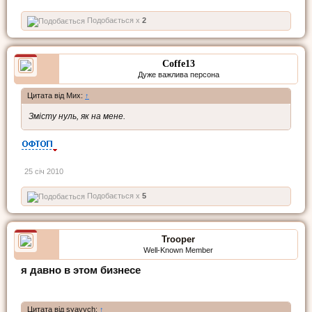
Подобається x
2
Coffe13
Дуже важлива персона
Цитата від Мих:
↑
Змісту нуль, як на мене.
25 січ 2010
Подобається x
5
Trooper
Well-Known Member
я давно в этом бизнесе
Цитата від syavych:
↑