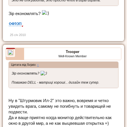
Это не для работы, это просто чтоб в игры играть.
Зір економлять?
25 січ 2010
Trooper
Well-Known Member
Цитата від Svjato:
↑
Зір економлять?
Поважаю DELL - матриці хороші... дизайн теж супер.
Ну в "Штурмовик Ил-2" это важно, вовремя и четко
увидеть врага, самому не погибнуть и товарищей не
подвести.
Да и ваще приятно когда монитор действительно как
окно в другой мир, а не как выцвевшая открытка =)