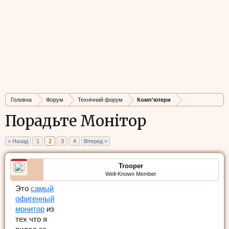
Головна
Форум
Технічний форум
Комп'ютери
Порадьте Монітор
< Назад
1
2
3
4
Вперед >
Trooper
Well-Known Member
Это
самый
офигенный
монитор
из
тех что я