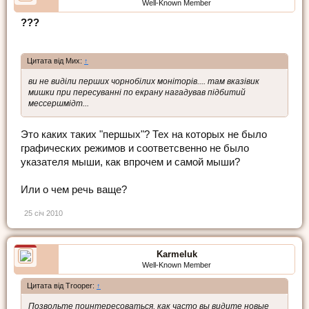
Well-Known Member
???
Цитата від Мих:
↑
ви не виділи перших чорнобілих моніторів.... там вказівик
мишки при пересуванні по екрану нагадував підбитий
мессершмідт...
Это каких таких "першых"? Тех на которых не было
графических режимов и соответсвенно не было
указателя мыши, как впрочем и самой мыши?
Или о чем речь ваще?
25 січ 2010
Karmeluk
Well-Known Member
Цитата від Trooper:
↑
Позвольте поинтересоваться, как часто вы видите новые