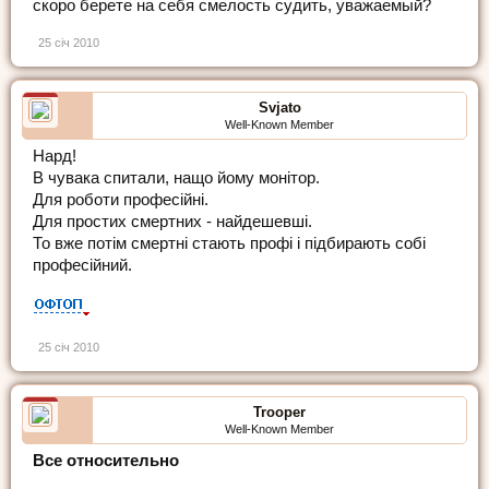
скоро берете на себя смелость судить, уважаемый?
25 січ 2010
Svjato
Well-Known Member
Нард!
В чувака спитали, нащо йому монітор.
Для роботи професійні.
Для простих смертних - найдешевші.
То вже потім смертні стають профі і підбирають собі
професійний.
25 січ 2010
Trooper
Well-Known Member
Все относительно