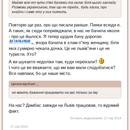
Майже всю ніч чути п'яні балачки та галас біля цього закладу.
Розмови українською, так що не треба , будь ласка, про
кнайпи і саме хто у них пиячить.
Повторю ще раз, про що писали ранiше. Пияки всюди е.
А таких, як сюди поприiжджали, в нас не бачила нiколи
- про це йшлося. Я тепер щодня бачу дорогою
, вчора бачила в хлам п"яну женщину, бiля
якоi сумирно чекала дочка. Це не львiв"яни i це не
туристи. Хто?
А ви шукаете недолiки там, куди переiхали?
I чого це ви вважаете, що ми вам мали сподобатися?
Все навпаки, бо це наше мiсто.
Цитата від Kram:
↑
не мають бажання працювати на вас тільки за їжу
На нас? Дамбас завжди на Львiв працював, то вiдомий
факт.
Останнє редагування:
17 сер 2014
17 сер 2014