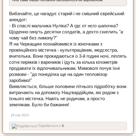
Вибачайте, це нагадує старий і не смішний єврейський
анекдот:
- Ві спаслі мальчика Нуліка? А гдє от нєго шапочка?
Щоденно гинуть десятки солдатів, а дехто скиглить "а
чому чай без лимону?"
Я на Черкащині познайомився із жіночками з
провінційного містечка - культпрацівник, медсестра,
вчителька. Вони прокидаються о 3-й годині ночі, ліплять
сотні пиріжків і вареників і їдуть за кілька кілометрів
продавати їх відпочивальникам. Мимоволі почув їхні
розмови - "до понеділка ще на один тепловізор
заробимо!"
Виявляється, більше половини літнього підробітку вони
витрачають на допомогу Нацгвардійцям, які родом з
їхнього містечка. Навіть не родичам, а просто
землякам. Було би бажання!
18 сер 2014
Подобається x
5