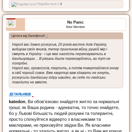
Подобається x
2
No Panic
New Member
Цитата від Samojlovu4:
↑
Народ вас давно розкусив, 20 років васток доїв Україну,
вибирав своїх яників, тепер прикликав війну, руцкій мір і
смерть в Україну - і ще має наглість переховуватись в
бандьорівцах.... В рязань їдьте переховуйтесь, ви тут не
потрібні.
Народ вас, кровососів, терпить, а потім повертайтеся знову
в свій чорний совок. Вже квартир вам здавати не хочуть,
розкусили данбаську гідру швидко, ви себе по-людськи
поводити не вмієте.
katedon
, Ви обов'язково знайдете житло за нормальні
гроші; як Ваша родина - адекватна, то точно знайдете,
бо у Львові більшість людей розумні та толерантні,
просто спілкуйтеся відверто з власниками та
маклерами, не приховуйте звідки Ви. Як власники
нормальні - то здадуть житло, а як ні - то Вам же краще