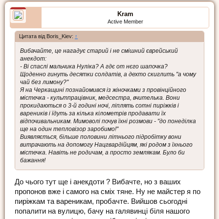
Kram
Active Member
Цитата від Boris_Kiev:
↑
Вибачайте, це нагадує старий і не смішний єврейський
анекдот:
- Ві спаслі мальчика Нуліка? А гдє от нєго шапочка?
Щоденно гинуть десятки солдатів, а дехто скиглить "а чому
чай без лимону?"
Я на Черкащині познайомився із жіночками з провінційного
містечка - культпрацівник, медсестра, вчителька. Вони
прокидаються о 3-й годині ночі, ліплять сотні пиріжків і
вареників і їдуть за кілька кілометрів продавати їх
відпочивальникам. Мимоволі почув їхні розмови - "до понеділка
ще на один тепловізор заробимо!"
Виявляється, більше половини літнього підробітку вони
витрачають на допомогу Нацгвардійцям, які родом з їхнього
містечка. Навіть не родичам, а просто землякам. Було би
бажання!
До чього тут ще і анекдоти ? Вибачте, но з ваших
пропонов вже і самого на сміх тяне. Ну не майстер я по
пиріжкам та вареникам, пробачте. Вийшов сьогодні
попалити на вулицю, бачу на галявинці біля нашого