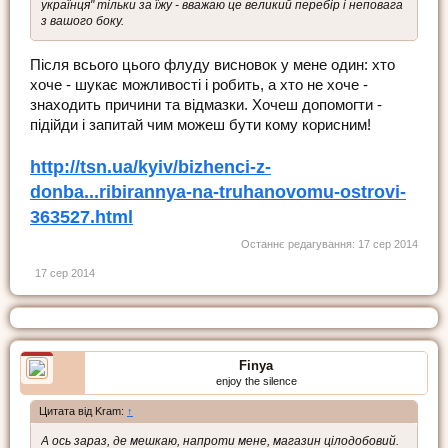
українця" тільки за їжу - вважаю це великий перебір і неповага
з вашого боку.
Після всього цього флуду висновок у мене один: хто
хоче - шукає можливості і робить, а хто не хоче -
знаходить причини та відмазки. Хочеш допомогти -
підійди і запитай чим можеш бути кому корисним!
http://tsn.ua/kyiv/bizhenci-z-
donba...ribirannya-na-truhanovomu-ostrovi-
363527.html
Останнє редагування:
17 сер 2014
17 сер 2014
Finya
enjoy the silence
Цитата від Kram:
↑
А ось зараз, де мешкаю, напроти мене, магазин цілодобовий.