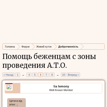
Головна
Форум
Живий куток
Доброчинність
Помощь беженцам с зоны
проведения А.Т.О.
< Назад
1
←
4
5
6
7
8
→
10
Вперед >
lia lemony
Well-Known Member
Цитата від
prius:
↑