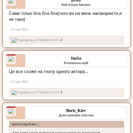
prius
Well-Known Member
Саме тількі бла бла бла(чого ви на мене наговорюєте,я
не така)
17 сер 2014
Подобається x
2
Hailie
Втілювачка мрій
Це все схоже на театр одного актора...
17 сер 2014
Подобається x
2
Boris_Kiev
Дуже важлива персона
Цитата від Kram:
↑
Але саме наше питання залишилося не вирішеним.