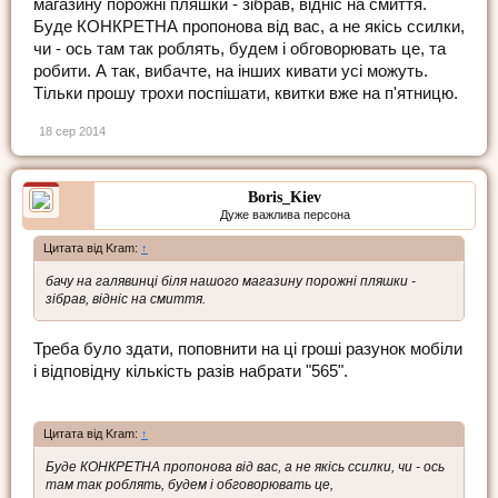
магазину порожні пляшки - зібрав, відніс на смиття.
Буде КОНКРЕТНА пропонова від вас, а не якісь ссилки,
чи - ось там так роблять, будем і обговорювать це, та
робити. А так, вибачте, на інших кивати усі можуть.
Тільки прошу трохи поспішати, квитки вже на п'ятницю.
18 сер 2014
Boris_Kiev
Дуже важлива персона
Цитата від Kram:
↑
бачу на галявинці біля нашого магазину порожні пляшки -
зібрав, відніс на смиття.
Треба було здати, поповнити на ці гроші разунок мобіли
і відповідну кількість разів набрати "565".
Цитата від Kram:
↑
Буде КОНКРЕТНА пропонова від вас, а не якісь ссилки, чи - ось
там так роблять, будем і обговорювать це,