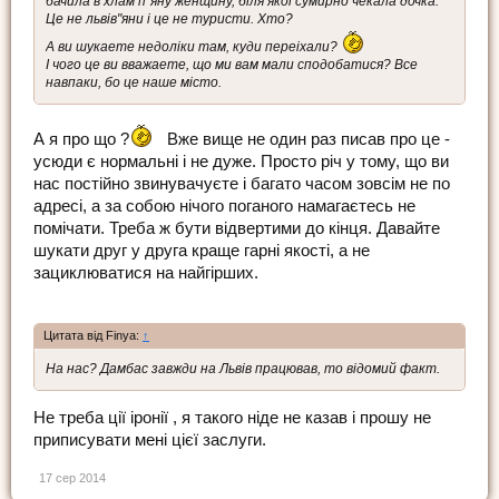
бачила в хлам п"яну женщину, бiля якоi сумирно чекала дочка.
Це не львiв"яни i це не туристи. Хто?
А ви шукаете недолiки там, куди переiхали?
I чого це ви вважаете, що ми вам мали сподобатися? Все
навпаки, бо це наше мiсто.
А я про що ?
Вже вище не один раз писав про це -
усюди є нормальні і не дуже. Просто річ у тому, що ви
нас постійно звинувачуєте і багато часом зовсім не по
адресі, а за собою нічого поганого намагаєтесь не
помічати. Треба ж бути відвертими до кінця. Давайте
шукати друг у друга краще гарні якості, а не
зациклюватися на найгірших.
Цитата від Finya:
↑
На нас? Дамбас завжди на Львiв працював, то вiдомий факт.
Не треба ції іронії , я такого ніде не казав і прошу не
приписувати мені цієї заслуги.
17 сер 2014