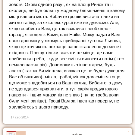
зовсім. Окрім одного разу , як на площі Ринок та її
околиць, не був більш у жодному більш-менш цікавому
місці вашого міста. Вибачте грошів вистача тільки на
житло та їжу, за якісь екскурсії вже не думаємо. Але,
якщо особисто Вам, це так важливо і необхідно -
гаразд, я згоден з Вами, пані Hailie. Можу надати Вам
свою допомогу у якомусь прибиранні куточка Львова,
якщо це хоч якось покраще ваше ставлення до мене і
східняків. Прошу тільки вказати це місце, де саме
прибирати треба, і куди все сміття виносити потім ( теж
немало важча річ). Допоможить з інвентарем, будь
ласка ( так як Ви місцева, вважаю це не буде дуже для
Вас обтяжливо)- мітла, граблі, мішок для сміття тощо,
що може знадобиться на Ваш погляд. Вибачте, з дому
не здогадався прихватити, а тут, окрім продуктового
напроти - інших магазинів не знаю ( ну не треба вони
були мені раніше). Гроші Вам за інвентар поверну, не
хвилюйтесь з цього приводу.
17 сер 2014