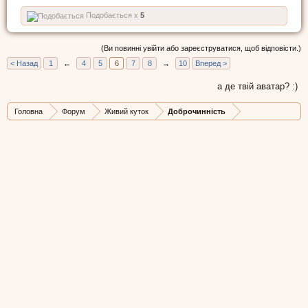
Подобається x
5
(Ви повинні увійти або зареєструватися, щоб відповісти.)
< Назад
1
←
4
5
6
7
8
→
10
Вперед >
а де твій аватар? :)
Головна
Форум
Живий куток
Доброчинність