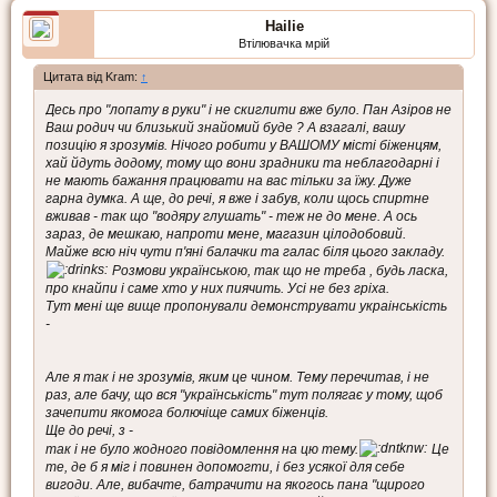
Hailie
Втілювачка мрій
Цитата від Kram:
↑
Десь про "лопату в руки" і не скиглити вже було. Пан Азіров не
Ваш родич чи близький знайомий буде ? А взагалі, вашу
позицію я зрозумів. Нічого робити у ВАШОМУ місті біженцям,
хай йдуть додому, тому що вони зрадники та неблагодарні і
не мають бажання працювати на вас тільки за їжу. Дуже
гарна думка. А ще, до речі, я вже і забув, коли щось спиртне
вживав - так що "водяру глушать" - теж не до мене. А ось
зараз, де мешкаю, напроти мене, магазин цілодобовий.
Майже всю ніч чути п'яні балачки та галас біля цього закладу.
Розмови українською, так що не треба , будь ласка,
про кнайпи і саме хто у них пиячить. Усі не без гріха.
Тут мені ще вище пропонували демонструвати украінськість
-
Але я так і не зрозумів, яким це чином. Тему перечитав, і не
раз, але бачу, що вся "українськість" тут полягає у тому, щоб
зачепити якомога болючіще самих біженців.
Ще до речі, з -
так і не було жодного повідомлення на цю тему.
Це
те, де б я міг і повинен допомогти, і без усякої для себе
вигоди. Але, вибачте, батрачити на якогось пана "щирого