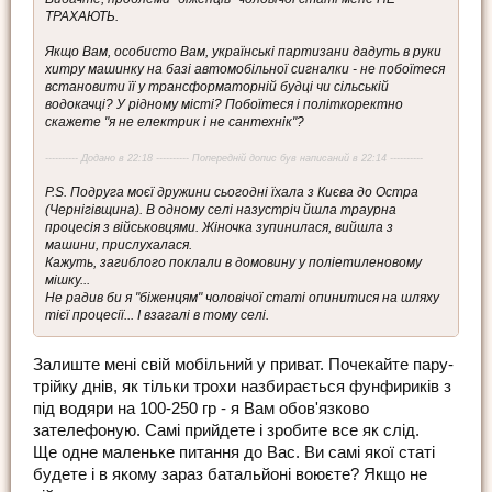
ТРАХАЮТЬ.
Якщо Вам, особисто Вам, українські партизани дадуть в руки
хитру машинку на базі автомобільної сигналки - не побоїтеся
встановити її у трансформаторній будці чи сільській
водокачці? У рідному місті? Побоїтеся і політкоректно
скажете "я не електрик і не сантехнік"?
---------- Додано в 22:18 ---------- Попередній допис був написаний в 22:14 ----------
P.S. Подруга моєї дружини сьогодні їхала з Києва до Остра
(Чернігівщина). В одному селі назустріч йшла траурна
процесія з військовцями. Жіночка зупинилася, вийшла з
машини, прислухалася.
Кажуть, загиблого поклали в домовину у поліетиленовому
мішку...
Не радив би я "біженцям" чоловічої статі опинитися на шляху
тієї процесії... І взагалі в тому селі.
Залиште мені свій мобільний у приват. Почекайте пару-
трійку днів, як тільки трохи назбирається фунфириків з
під водяри на 100-250 гр - я Вам обов'язково
зателефоную. Самі прийдете і зробите все як слід.
Ще одне маленьке питання до Вас. Ви самі якої статі
будете і в якому зараз батальйоні воюєте? Якщо не