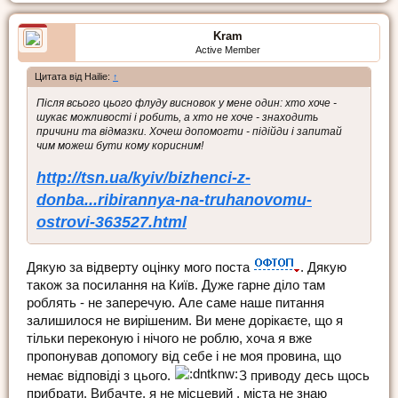
Kram
Active Member
Цитата від Hailie:
↑
Після всього цього флуду висновок у мене один: хто хоче -
шукає можливості і робить, а хто не хоче - знаходить
причини та відмазки. Хочеш допомогти - підійди і запитай
чим можеш бути кому корисним!
http://tsn.ua/kyiv/bizhenci-z-
donba...ribirannya-na-truhanovomu-
ostrovi-363527.html
Дякую за відверту оцінку мого поста
. Дякую
також за посилання на Київ. Дуже гарне діло там
роблять - не заперечую. Але саме наше питання
залишилося не вирішеним. Ви мене дорікаєте, що я
тільки переконую і нічого не роблю, хоча я вже
пропонував допомогу від себе і не моя провина, що
немає відповіді з цього.
З приводу десь щось
прибрати. Вибачте, я не місцевий , міста не знаю