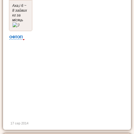
Аха,і 6 ~
8 зайвих
кг за
місяць
17 сер 2014