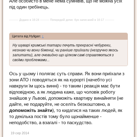
Але особисто в мене нема сумнівів, що не можна усіх
під один гребінець.
---------- Додано в 16:24 ---------- Попередній допис був написаний в 16:17 ----------
Цитата від Hyligan:
↑
Ну шуварі кримські татари печуть прекрасні чебуреки,
незнаю чи вони біженці, чи раніше приїхали (незручно якось
запитати), але очевидно що цілком самі справляються з
своїми проблемами...
Ось у цьому і полягає суть справи. Як вони приїхали з
зони АТО і поводяться як на курорті (начебто усі
навкруги їм щось винні) - то таким і реакція має бути
відповідною, а як людина каже, що чоловік роботу
знайшов у Львові, допоможіть квартиру винайняти (не
дайте, не подаруйте, не оселіть безкоштовно, а
допоможіть знайти
), то кидатися на таких людей, як
то декілька постів тому було щонайменше -
неподобство, а взагалі - то паскудство.
19 сер 2014