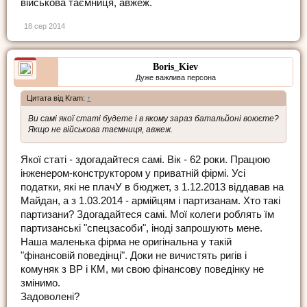
військова таємниця, авжеж.
18 сер 2014
Boris_Kiev
Дуже важлива персона
Цитата від Kram:
↑
Ви самі якої статі будете і в якому зараз батальйоні воюєте?
Якщо не військова таємниця, авжеж.
Якої статі - здогадайтеся самі. Вік - 62 роки. Працюю
інженером-конструктором у приватній фірмі. Усі
податки, які не плачУ в бюджет, з 1.12.2013 віддавав на
Майдан, а з 1.03.2014 - армійцям і партизанам. Хто такі
партизани? Здогадайтеся самі. Мої колеги роблять їм
партизанські "спецзасоби", іноді запрошують мене.
Наша маленька фірма не оригінальна у такій
"фінансовій поведінці". Доки не вичистять ригів і
комуняк з ВР і КМ, ми свою фінансову поведінку не
змінимо.
Задоволені?