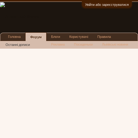
Увійти або зареєструватися
:)
Головна
Блоги
Користувачі
Правила
Форум
Реклама
Посиденьки
Львівські новини
Останні дописи