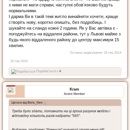
з ними не мати справи, наступні обов'язково будуть
нормальними.
І дарма Ви в такій темі житло винайняти хочете, краще
створіть нову, коротко опишіть, без подробиць. І
шукайте на сландо кожні 2 години. Як у Вас автівка є -
погоджуйтесь на віддалені райони, тут у Львові майже з
будь-якого віддаленого району до центру максимум 15
хвилин.
Останнє редагування:
18 сер 2014
18 сер 2014
Подобається x
4
Kram
Active Member
Цитата від Boris_Kiev:
↑
Треба було здати, поповнити на ці гроші разунок мобіли і
відповідну кількість разів набрати "565".
Вибачте, проблеми "біженців" чоловічої статі мене НЕ