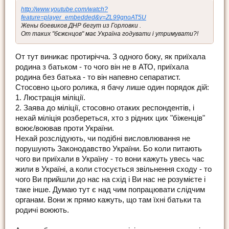
http://www.youtube.com/watch?
feature=player_embedded&v=ZL99gnoAT5U
Жены боевиков ДНР бегут из Горловки .
От таких "бєжєнцов" має Україна годувати і утримувати?!
От тут виникає протирічча. З одного боку, як приїхала
родина з батьком - то чого він не в АТО, приїхала
родина без батька - то він напевно сепаратист.
Стосовно цього ролика, я бачу лише один порядок дій:
1. Люстрація міліції.
2. Заява до міліції, стосовно отаких респондентів, і
нехай міліція розбереться, хто з рідних цих "біженців"
воює/воював проти України.
Нехай розслідують, чи подібні висловлювання не
порушують Законодавство України. Бо коли питають
чого ви приїхали в Україну - то вони кажуть увесь час
жили в Україні, а коли стосується звільнення сходу - то
чого Ви прийшли до нас на схід і Ви нас не розумієте і
таке інше. Думаю тут є над чим попрацювати слідчим
органам. Вони ж прямо кажуть, що там їхні батьки та
родичі воюють.