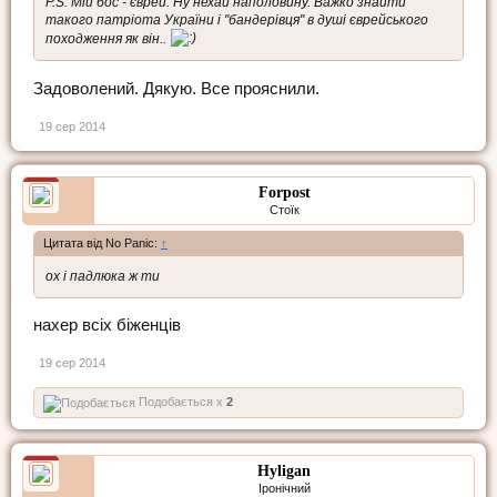
P.S. Мій бос - єврей. Ну нехай наполовину. Важко знайти
такого патріота України і "бандерівця" в душі єврейського
походження як він..
Задоволений. Дякую. Все прояснили.
19 сер 2014
Forpost
Стоїк
Цитата від No Panic:
↑
ох і падлюка ж ти
нахер всіх біженців
19 сер 2014
Подобається x
2
Hyligan
Іронічний