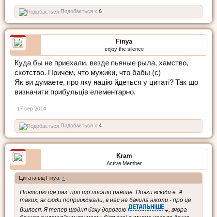
Подобається x
6
Finya
enjoy the silence
Куда бы не приехали, везде пьяные рыла, хамство,
скотство. Причем, что мужики, что бабы (с)
Як ви думаете, про яку нацiю йдеться у цитатi? Так що
визначити прибульцiв елементарно.
17 сер 2014
Подобається x
4
Kram
Active Member
Цитата від Finya:
↑
Повторю ще раз, про що писали ранiше. Пияки всюди е. А
таких, як сюди поприiжджали, в нас не бачила нiколи - про це
йшлося. Я тепер щодня бачу дорогою
, вчора