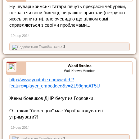
Ну шуварі кримські татари печуть прекрасні чебуреки,
незнаю чи вони біженці, чи раніше приїхали (незручно
якось запитати), але очевидно що цілком самі
справляються з своїми проблемами...
19 сер 2014
Подобається x
3
WestUkraine
Well-Known Member
http://www.youtube.com/watch?
feature=player_embedded&v=ZL99gnoAT5U
Жены боевиков ДНР бегут из Горловки .
От таких "бєжєнцов" має Україна годувати і
утримувати?!
19 сер 2014
Подобається x
3