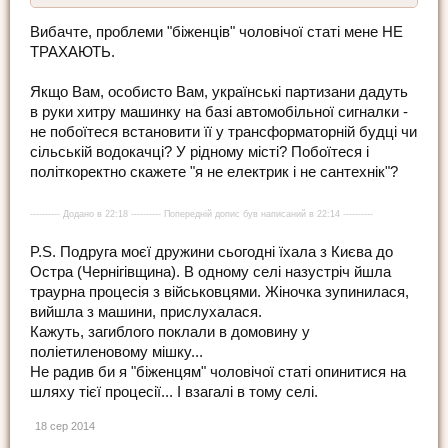
Вибачте, проблеми "біженців" чоловічої статі мене НЕ
ТРАХАЮТЬ.
Якщо Вам, особисто Вам, українські партизани дадуть
в руки хитру машинку на базі автомобільної сигналки -
не побоїтеся встановити її у трансформаторній будці чи
сільській водокачці? У рідному місті? Побоїтеся і
політкоректно скажете "я не електрик і не сантехнік"?
---------- Додано в 22:18 ---------- Попередній допис був написаний в 22:14 ----------
P.S. Подруга моєї дружини сьогодні їхала з Києва до
Остра (Чернігівщина). В одному селі назустріч йшла
траурна процесія з військовцями. Жіночка зупинилася,
вийшла з машини, прислухалася.
Кажуть, загиблого поклали в домовину у
поліетиленовому мішку...
Не радив би я "біженцям" чоловічої статі опинитися на
шляху тієї процесії... І взагалі в тому селі.
18 сер 2014