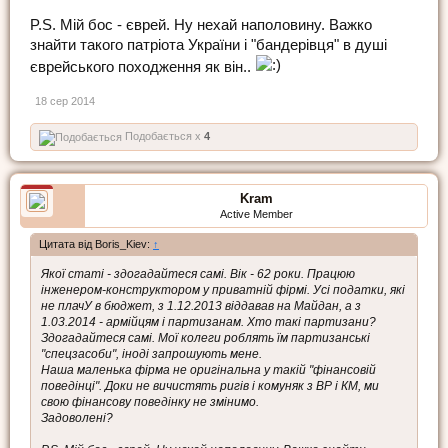
P.S. Мій бос - єврей. Ну нехай наполовину. Важко
знайти такого патріота України і "бандерівця" в душі
єврейського походження як він..
18 сер 2014
Подобається x
4
Kram
Active Member
Цитата від Boris_Kiev:
↑
Якої статі - здогадайтеся самі. Вік - 62 роки. Працюю
інженером-конструктором у приватній фірмі. Усі податки, які
не плачУ в бюджет, з 1.12.2013 віддавав на Майдан, а з
1.03.2014 - армійцям і партизанам. Хто такі партизани?
Здогадайтеся самі. Мої колеги роблять їм партизанські
"спецзасоби", іноді запрошують мене.
Наша маленька фірма не оригінальна у такій "фінансовій
поведінці". Доки не вичистять ригів і комуняк з ВР і КМ, ми
свою фінансову поведінку не змінимо.
Задоволені?