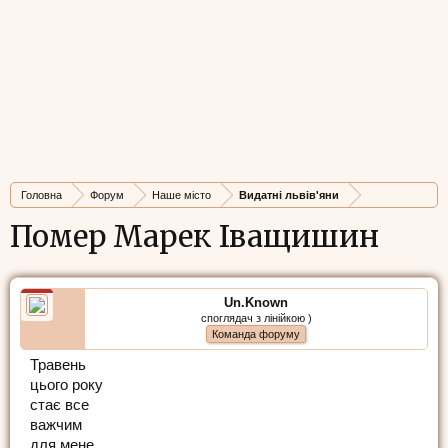
Головна
Форум
Наше місто
Видатні львів'яни
Помер Марек Іващишин
Un.Known
споглядач з лінійкою )
Команда форуму
Травень
цього року
стає все
важчим
для мене...