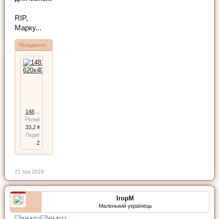
RIP,
Марку...
Вкладення:
148180-620x400.jpg
Розмір файлу:
33,2 КБ
Переглядів:
2
21 тра 2019
ІгорМ
Маленький українець