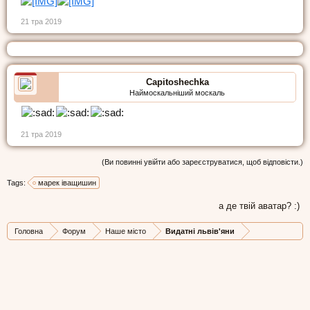
21 тра 2019
Capitoshechka
Наймоскальніший москаль
21 тра 2019
(Ви повинні увійти або зареєструватися, щоб відповісти.)
Tags:
марек іващишин
а де твій аватар? :)
Головна
Форум
Наше місто
Видатні львів'яни