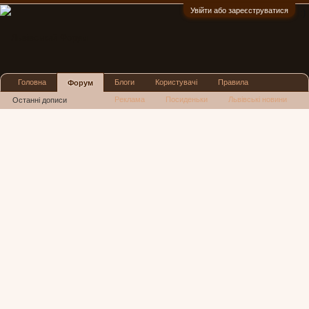
Увійти або зареєструватися
:)
Головна
Блоги
Користувачі
Правила
Форум
Реклама
Посиденьки
Львівські новини
Останні дописи