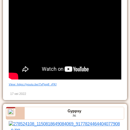
View: https://youtu.be/7xPpq8_rFKI
17 кві 2022
Gyppsy
:hi: