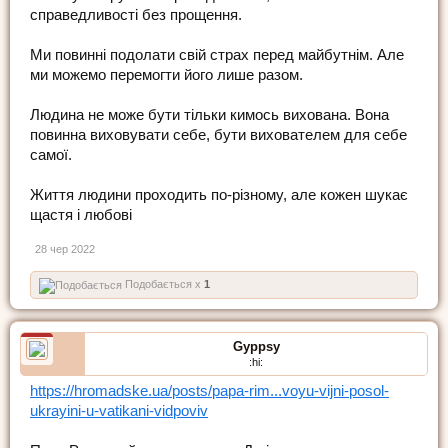
справедливості без прощення.
Ми повинні подолати свій страх перед майбутнім. Але
ми можемо перемогти його лише разом.
Людина не може бути тільки кимось вихована. Вона
повинна виховувати себе, бути вихователем для себе
самої.
Життя людини проходить по-різному, але кожен шукає
щастя і любові
28 чер 2022
Подобається x
1
Gyppsy
:hi:
https://hromadske.ua/posts/papa-rim...voyu-vijni-posol-
ukrayini-u-vatikani-vidpoviv