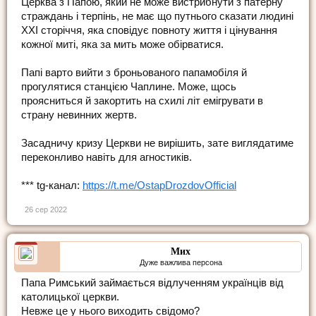
Церква з Папою, який не може вистрибнути з патерну
страждань і терпінь, не має що путнього сказати людині
ХХІ сторіччя, яка сповідує повноту життя і цінування
кожної миті, яка за мить може обірватися.
Папі варто вийти з броньованого папамобіля й
прогулятися станцією Чаплине. Може, щось
проясниться й закортить на схилі літ емігрувати в
страну невинних жертв.
Засадничу кризу Церкви не вирішить, зате виглядатиме
переконливо навіть для агностиків.
*** tg-канал:
https://t.me/OstapDrozdovOfficial
26 сер 2022
Мих
Дуже важлива персона
Папа Римський займається відлученням українців від
католицької церкви.
Невже це у нього виходить свідомо?