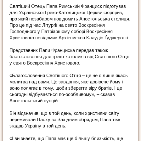
Святіший Отець Папа Римський Франциск підготував
для Української Греко-Католицької Церкви сюрприз,
про який незабаром повідомить Апостольська столиця.
Про це під час Літургії на свято Воскресіння
Господнього у Патріаршому соборі Воскресіння
Христового повідомив Архієпископ Клаудіо Ґуджеротті.
Представник Папи Франциска передав також
благословення для греко-католиків від Святішого Отця
у свято Воскресіння Христового.
«Благословення Святішого Отця – це не є лише якась
молитва над вами. Це завдання, яке довірене йому і
воно полягає в тому, щоби зберегти віру братів. І це
сьогодні відбувається по-особливому», – сказав
Апостольський нунцій.
Він відзначив, що в той день, коли християни світу
переживали Пасху за Західним обрядом, Папа теж
згадав Україну в той день.
«І ви знаєте, що Папа має ще більшу близькість, ще