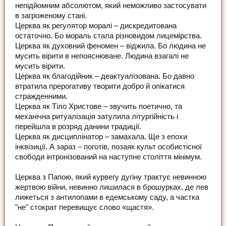
непідйомним абсолютом, який неможливо застосувати
в загроженому стані.
Церква як регулятор моралі – дискредитована
остаточно. Бо мораль стала різновидом лицемірства.
Церква як духовний феномен – віджила. Бо людина не
мусить вірити в непояснюване. Людина взагалі не
мусить вірити.
Церква як благодійник – деактуалізована. Бо давно
втратила прерогативу творити добро й опікатися
стражденними.
Церква як Тіло Христове – звучить поетично, та
механічна ритуалізація затулила літургійність і
перейшла в розряд данини традиції.
Церква як дисциплінатор – замахала. Ще з епохи
інквізиції. А зараз – поготів, позаяк культ особистісної
свободи інтронізований на наступне століття мінімум.
Церква з Папою, який курвегу дугіну трактує невинною
жертвою війни, невинно лишилася в брошурках, де лев
лижеться з антилопами в едемському саду, а частка
"не" стократ перевищує слово «щастя».