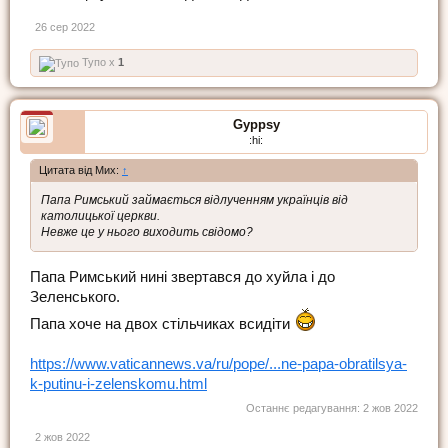
26 сер 2022
Тупо x
1
Gyppsy
:hi:
Цитата від Мих:
↑
Папа Римський займається відлученням українців від
католицької церкви.
Невже це у нього виходить свідомо?
Папа Римський нині звертався до хуйла і до
Зеленського.
Папа хоче на двох стільчиках всидіти
https://www.vaticannews.va/ru/pope/...ne-papa-obratilsya-
k-putinu-i-zelenskomu.html
Останнє редагування:
2 жов 2022
2 жов 2022