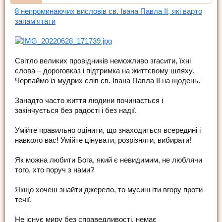
8 непроминаючих висловів св. Івана Павла II, які варто
запам'ятати
Світло великих провідників неможливо згасити, їхні
слова – дороговказ і підтримка на життєвому шляху.
Черпаймо із мудрих слів св. Івана Павла II на щодень.
Занадто часто життя людини починається і
закінчується без радості і без надії.
Умійте правильно оцінити, що знаходиться всередині і
навколо вас! Умійте цінувати, розрізняти, вибирати!
Як можна любити Бога, який є невидимим, не люблячи
того, хто поруч з нами?
Якщо хочеш знайти джерело, то мусиш іти вгору проти
течії.
Не існує миру без справедливості, немає