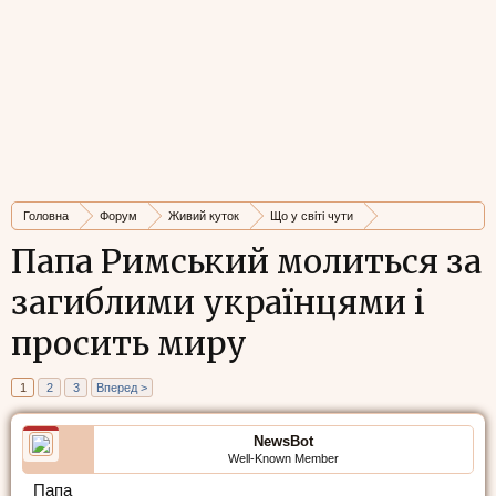
Головна
Форум
Живий куток
Що у світі чути
Стрічка новин
Папа Римський молиться за
загиблими українцями і
просить миру
1
2
3
Вперед >
NewsBot
Well-Known Member
Папа