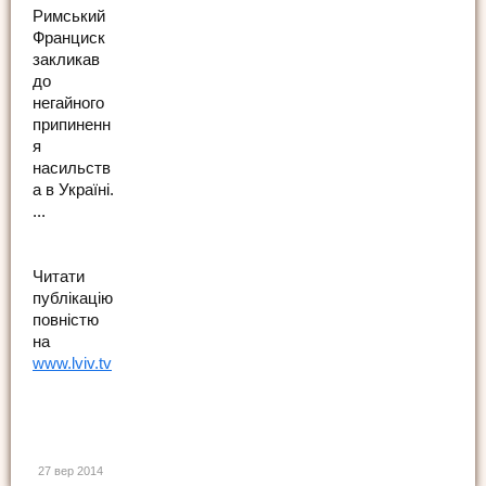
Римський
Франциск
закликав
до
негайного
припиненн
я
насильств
а в Україні.
...
Читати
публікацію
повністю
на
www.lviv.tv
27 вер 2014