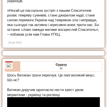
українців.
«Нехай ця пасхальна зустріч з нашим Спасителем
розвіє темряву сумнівів, стане джерелом надії, стане
силою перемоги України над темрявою зла і неправди,
яка сьогодні так активно і агресивно воює проти нас. Бо
останнє слово завжди матиме воскреслий Спаситель»,
– побажав усім нам Глава УГКЦ.
29 кві 2019
Gyppsy
:hi:
Шось Ватикан трохи перегнув. Це папі великий мінус.
Шо нє?
Ватикан доручив одночасно нести хрест двом
мігранткам - українці та росіянці