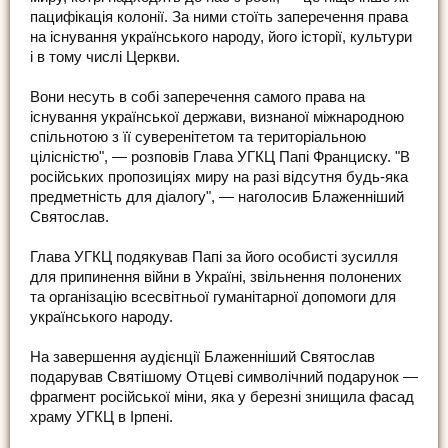
пацифікація колонії. За ними стоїть заперечення права
на існування українського народу, його історії, культури
і в тому числі Церкви.
Вони несуть в собі заперечення самого права на
існування української держави, визнаної міжнародною
спільнотою з її суверенітетом та територіальною
цілісністю", — розповів Глава УГКЦ Папі Франциску. "В
російських пропозиціях миру на разі відсутня будь-яка
предметність для діалогу", — наголосив Блаженніший
Святослав.
Глава УГКЦ подякував Папі за його особисті зусилля
для припинення війни в Україні, звільнення полонених
та організацію всесвітньої гуманітарної допомоги для
українського народу.
На завершення аудієнції Блаженніший Святослав
подарував Святішому Отцеві символічний подарунок —
фрагмент російської міни, яка у березні знищила фасад
храму УГКЦ в Ірпені.