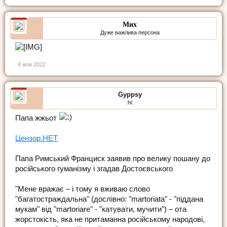
Мих
Дуже важлива персона
4 жов 2022
Gyppsy
:hi:
Папа жжьот
Цензор.НЕТ
Папа Римський Франциск заявив про велику пошану до
російського гуманізму і згадав Достоєвського
"Мене вражає – і тому я вживаю слово
"багатостраждальна" (дослівно: "martoriata" - "піддана
мукам" від "martoriare" - "катувати, мучити") – ота
жорстокість, яка не притаманна російському народові,