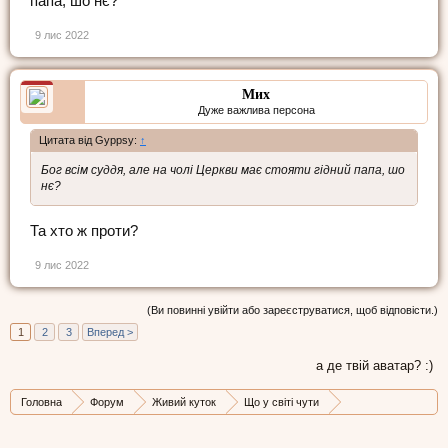
папа, шо нє?
9 лис 2022
Мих
Дуже важлива персона
Цитата від Gyppsy:
↑
Бог всім суддя, але на чолі Церкви має стояти гідний папа, шо
нє?
Та хто ж проти?
9 лис 2022
(Ви повинні увійти або зареєструватися, щоб відповісти.)
1
2
3
Вперед >
а де твій аватар? :)
Головна
Форум
Живий куток
Що у світі чути
Стрічка новин