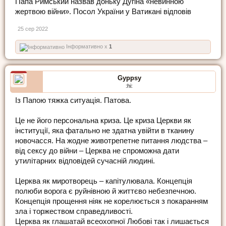
Папа Римський назвав доньку Дугіна «невинною
жертвою війни». Посол України у Ватикані відповів
25 сер 2022
Інформативно x
1
Gyppsy
:hi:
Із Папою тяжка ситуація. Патова.
Це не його персональна криза. Це криза Церкви як
інституції, яка фатально не здатна увійти в тканину
новочасся. На жодне животрепетне питання людства –
від сексу до війни – Церква не спроможна дати
утилітарних відповідей сучасній людині.
Церква як миротворець – капітулювала. Концепція
полюби ворога є руйнівною й життєво небезпечною.
Концепція прощення ніяк не корелюється з покаранням
зла і торжеством справедливості.
Церква як глашатай всеохопної Любові так і лишається