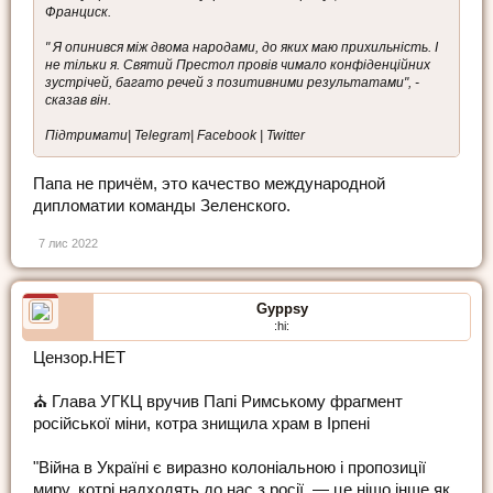
Франциск.
" Я опинився між двома народами, до яких маю прихильність. І
не тільки я. Святий Престол провів чимало конфіденційних
зустрічей, багато речей з позитивними результатами", -
сказав він.
Підтримати| Telegram| Facebook | Twitter
Папа не причём, это качество международной
дипломатии команды Зеленского.
7 лис 2022
Gyppsy
:hi:
Цензор.НЕТ
⛪️ Глава УГКЦ вручив Папі Римському фрагмент
російської міни, котра знищила храм в Ірпені
"Війна в Україні є виразно колоніальною і пропозиції
миру, котрі надходять до нас з росії, — це ніщо інше як