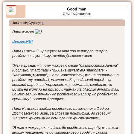
Good man
Обычный человек
Цитата від Gyppsy:
↑
Папа жжьот
Цензор.НЕТ
Папа Римський Франциск заявив про велику пошану до
російського гуманізму і згадав Достоєвського
"Мене вражає – і тому я вживаю слово "багатостраждальна"
(дослівно: "martoriata" - "піддана мукам" від "martoriare" -
"катувати, мучити") – ота жорстокість, яка не притаманна
російському народові, можливо…бо російський народ – це
великий народ; це (жорстокість) найманців, солдатів, які
йдуть на війну як на пригоду, найманців. Я волію думати так,
бо маю велику пошану до російського народу, до російського
гуманізму", - сказав Франциск.
Папа Римський згадав російського письменника Федіра
Достоєвського, який, за словами понтифіка, до сьогодні
"надихає християн до осмислення християнства".
"Я маю велику прихильність до російського народу, як також
велику прихильність до українського народу", – сказав