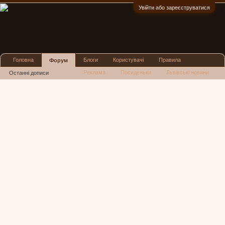
Увійти або зареєструватися
:)
Головна
Блоги
Користувачі
Правила
Форум
Реклама
Посиденьки
Львівські новини
Останні дописи