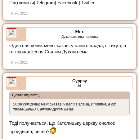
Підтримати| Telegram| Facebook | Twitter
8 лис 2022
Мих
Дуже важлива персона
Один священик мені сказав: у папи є влада, є титул, а
от провадження Святим Духом нема.
8 лис 2022
Gyppsy
:hi:
Цитата від Мих:
↑
Один священик мені сказав: у папи є влада, є титул, а от
провадження Святим Духом нема.
Тоді получається, що Католицьку церкву очолює
пройдисвіт, чи шо?