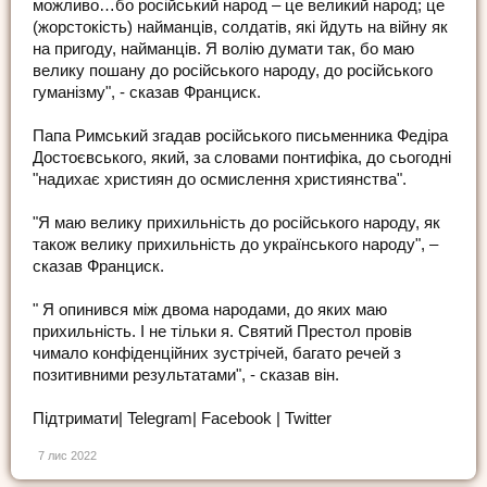
можливо…бо російський народ – це великий народ; це
(жорстокість) найманців, солдатів, які йдуть на війну як
на пригоду, найманців. Я волію думати так, бо маю
велику пошану до російського народу, до російського
гуманізму", - сказав Франциск.
Папа Римський згадав російського письменника Федіра
Достоєвського, який, за словами понтифіка, до сьогодні
"надихає християн до осмислення християнства".
"Я маю велику прихильність до російського народу, як
також велику прихильність до українського народу", –
сказав Франциск.
" Я опинився між двома народами, до яких маю
прихильність. І не тільки я. Святий Престол провів
чимало конфіденційних зустрічей, багато речей з
позитивними результатами", - сказав він.
Підтримати| Telegram| Facebook | Twitter
7 лис 2022