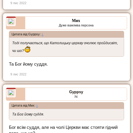
9 лис 2022
Мих
Дуже важлива персона
Цитата від Gyppsy:
↑
Тоді получається, що Католицьку церкву очолює пройдисвіт,
чи шо?
Та Бог йому суддя.
9 лис 2022
Gyppsy
:hi:
Цитата від Мих:
↑
Та Бог йому суддя.
Бог всім суддя, але на чолі Церкви має стояти гідний