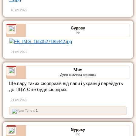
18 кві 2022
Gyppsy
:hi:
21 кві 2022
Мих
Дуже важлива персона
Ще пару таких сюрпризів від папи і українці перейдуть
до ПЦУ. Оце буде сюрприз.
21 кві 2022
Тупо x
1
Gyppsy
:hi: