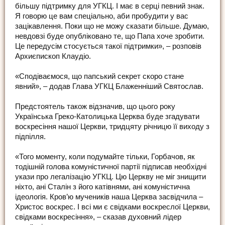
більшу підтримку для УГКЦ. І має в серці певний знак.
Я говорю це вам спеціально, аби пробудити у вас
зацікавлення. Поки що не можу сказати більше. Думаю,
невдовзі буде опубліковано те, що Папа хоче зробити.
Це передусім стосується такої підтримки», – розповів
Архиєпископ Клаудіо.
«Сподіваємося, що папський секрет скоро стане
явний», – додав Глава УГКЦ Блаженніший Святослав.
Предстоятель також відзначив, що цього року
Українська Греко-Католицька Церква буде згадувати
воскресіння нашої Церкви, тридцяту річницю її виходу з
підпілля.
«Того моменту, коли подумайте тільки, Горбачов, як
тодішній голова комуністичної партії підписав необхідні
укази про легалізацію УГКЦ. Цю Церкву не міг знищити
ніхто, ані Сталін з його катівнями, ані комуністична
ідеологія. Кров’ю мучеників наша Церква засвідчила –
Христос воскрес. І всі ми є свідками воскреслої Церкви,
свідками воскресіння», – сказав духовний лідер