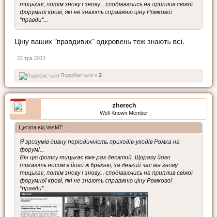
тицькає, потім знову і знову... сподіваючись на приплив свіжої
форумної крові, які не знають справжню ціну Ромкової
"правди"...
Ціну ваших "правдивих" одкровень теж знають всі.
22 тра 2013
Подобається x
2
zherech
Well-Known Member
Цитата від VasMT:
↑
Я зрозумів дивну періодичність приходів-уходів Ромка на
форумі...
Він цю фотку тицькає вже раз десятий. Щоразу його
тикають носом в його ж брехню, за деякий час він знову
тицькає, потім знову і знову... сподіваючись на приплив свіжої
форумної крові, які не знають справжню ціну Ромкової
"правди"...