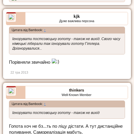
kjk
Дуже важлива персона
Цитата від Bambook:
↑
Ігнорувати постсовєцьку гопоту - також не вихід. Свого часу
німецькі ліберали так ігнорували гопоту Гітлера.
Доігнорувалися...
Порівняли звичайно
22 тра 2013
thinkers
Well-Known Member
Цитата від Bambook:
↑
Ігнорувати постсовєцьку гопоту - також не вихід
Гопота хоч не бз...ть по ліцу дістати. А тут дистанційне
поливання. Самореалізація мабуть.