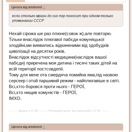
Цитата від artobstrel:
↑
если столько мрази до сих пор поносит при одном только
упоминании СССР
Нехай сірожа ше раз плюне(совок ж),але повторю.
Тільки внаслідок плюгавої пабєди комуняцької
злодійні,ми виявились відкиненими від здобудків
цивілізації на десятки років.
Внаслідок відсутності медицини(наслідок вашої
пабєди) приречена моя дитина і тисячі таких дітей на
всій території постсовдепії.
Тому для мене ота смердяча помийна яма,під назвою
серсеер і отой паршивий режим - найплюгавіше в світі.
Всі,хтго боровся проти нього - ГЕРОЇ,
Всі,хто нищив комуністів - ГЕРОЇ,
ІМХО.
---------- Додано в 17:08 ---------- Попередній допис був написаний в 17:06 ----------
Цитата від artobstrel:
↑