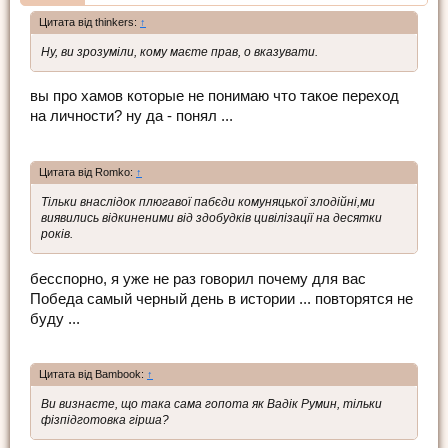
Цитата від thinkers:
↑
Ну, ви зрозуміли, кому маєте прав, о вказувати.
вы про хамов которые не понимаю что такое переход
на личности? ну да - понял ...
Цитата від Romko:
↑
Тільки внаслідок плюгавої пабєди комуняцької злодійні,ми
виявились відкиненими від здобудків цивілізації на десятки
років.
бесспорно, я уже не раз говорил почему для вас
Победа самый черный день в истории ... повторятся не
буду ...
Цитата від Bambook:
↑
Ви визнаєте, що така сама гопота як Вадік Румин, тільки
фізпідготовка гірша?