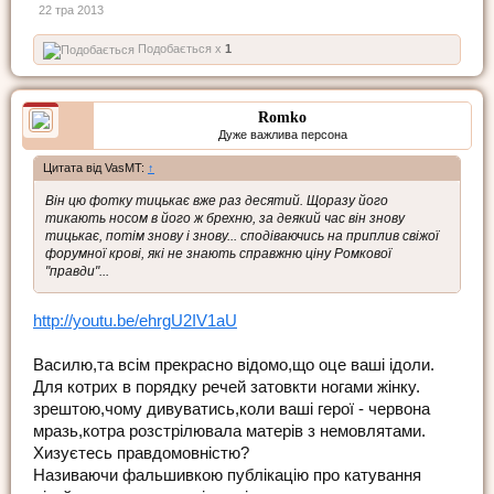
22 тра 2013
Подобається x
1
Romko
Дуже важлива персона
Цитата від VasMT:
↑
Він цю фотку тицькає вже раз десятий. Щоразу його
тикають носом в його ж брехню, за деякий час він знову
тицькає, потім знову і знову... сподіваючись на приплив свіжої
форумної крові, які не знають справжню ціну Ромкової
"правди"...
http://youtu.be/ehrgU2IV1aU
Василю,та всім прекрасно відомо,що оце ваші ідоли.
Для котрих в порядку речей затовкти ногами жінку.
зрештою,чому дивуватись,коли ваші герої - червона
мразь,котра розстрілювала матерів з немовлятами.
Хизуєтесь правдомовністю?
Називаючи фальшивкою публікацію про катування