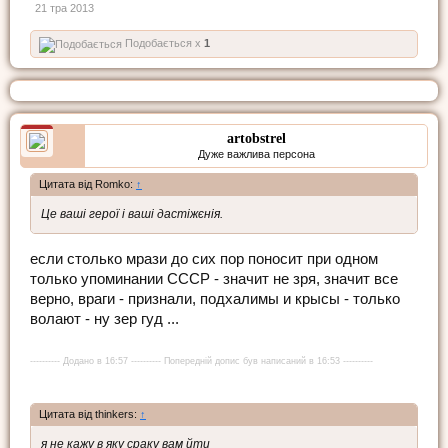
21 тра 2013
Подобається x
1
artobstrel
Дуже важлива персона
Цитата від Romko:
↑
Це ваші герої і ваші дастіжєнія.
если столько мрази до сих пор поносит при одном
только упоминании СССР - значит не зря, значит все
верно, враги - признали, подхалимы и крысы - только
волают - ну зер гуд ...
---------- Додано в 16:57 ---------- Попередній допис був написаний в 16:53 ----------
Цитата від thinkers:
↑
я не кажу в яку сраку вам йти