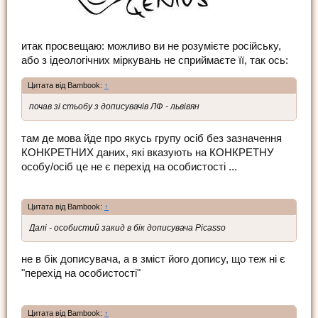
итак просвещаю: можливо ви не розумієте російську,
або з ідеологічних міркувань не сприймаєте її, так ось:
Цитата від Bambook:
↑
почав зі стьобу з дописувачів ЛФ - львівян
там де мова йде про якусь групу осіб без зазначення
КОНКРЕТНИХ даних, які вказують на КОНКРЕТНУ
особу/осіб це не є перехід на особистості ...
Цитата від Bambook:
↑
Далі - особистий закид в бік дописувача Picasso
не в бік дописувача, а в зміст його допису, що теж ні є
"перехід на особистості"
Цитата від Bambook:
↑