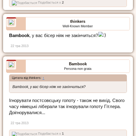
Подобається x
2
thinkers
Well-Known Member
Bambook
, у вас бісер ніяк не закінчиться?
22 тра 2013
Bambook
Persona non grata
Цитата від thinkers:
↑
Bambook, у вас бісер ніяк не закінчиться?
Ігнорувати постсовєцьку гопоту - також не вихід. Свого
часу німецькі ліберали так ігнорували гопоту Гітлера.
Доігнорувалися...
22 тра 2013
Подобається x
1