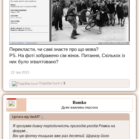
Перекласти, чи самі знаєте про що мова?
PS. На фоті зображено сім жінок. Питання, Скількох із
них було згвалтовано?
22 тра 2013
Подобається x
3
Romko
Дуже важлива персона
Цитата від VasMT:
↑
Я зрозумів дивну періодичність приходів-уходів Ромка на
форумі...
Він цю фотку тицькає вже раз десятий. Щоразу його