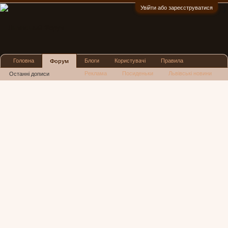
Увійти або зареєструватися
:)
Головна
Блоги
Користувачі
Правила
Форум
Реклама
Посиденьки
Львівські новини
Останні дописи