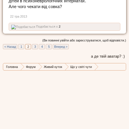
дітей в психоневрологічних інтернатах.
Але чого чекати від совка?
22 тра 2013
Подобається x
2
(Ви повинні увійти або зареєструватися, щоб відповісти.)
< Назад
1
2
3
4
5
Вперед >
а де твій аватар? :)
Головна
Форум
Живий куток
Що у світі чути
Стрічка новин