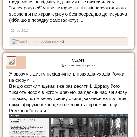
щодо мене, на відміну від, як ми вже визначились, -
"тупих рогулей" я при використанні напівперсонального
звернення не характеризую безпосередньо дописувача
(хіба що в порядку самозахисту) ...
22 тра 2013
Подобається x
2
VasMT
Дуже важлива персона
Я зрозумів дивну періодичність приходів-уходів Ромка
на форумі...
Він цю фотку тицькає вже раз десятий. Щоразу його
тикають носом в його ж брехню, за деякий час він знову
тицькає, потім знову і знову... сподіваючись на приплив
свіжої форумної крові, які не знають справжню ціну
Ромкової "правди"...