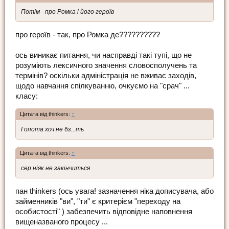
Потім - про Ромка і його героїв
про героїв - так, про Ромка де??????????
ось виникає питання, чи насправді такі тупі, що не
розуміють лексичного значення словосполучень та
термінів? оскільки адміністрація не вживає заходів,
щодо навчання спілкуванню, очкуємо на "срач" ...
класу:
Цитата від thinkers:
↑
Гопота хоч не бз...ть
Цитата від thinkers:
↑
сер ніяк не закінчиться
пан thinkers (ось увага! зазначення ніка дописувача, або
займенників "ви", "ти" є критерієм "переходу на
особистості" ) забезпечить відповідне наповнення
вищеназваного процесу ...