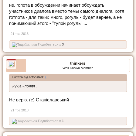
не, гопота в обсуждении начинает обсуждать
участников диалога вместо темы самого диалога, хотя
готпота - для таких много, рогуль - будет вернее, а не
понимающий этого - "тупой рогуль" ...
21 тра 2013
Подобається x
3
thinkers
Well-Known Member
Цитата від artobstrel:
↑
ну да - понял ...
Нє вєрю. (с) Станіславський
21 тра 2013
Подобається x
1