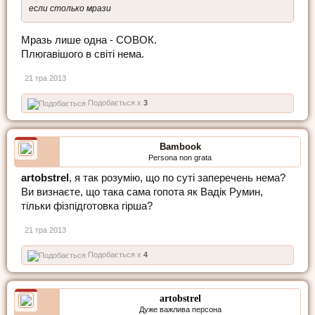
если столько мрази
Мразь лише одна - СОВОК.
Плюгавішого в світі нема.
21 тра 2013
Подобається x
3
Bambook
Persona non grata
artobstrel
, я так розумію, що по суті заперечень нема?
Ви визнаєте, що така сама гопота як Вадік Румин,
тільки фізпідготовка гірша?
21 тра 2013
Подобається x
4
artobstrel
Дуже важлива персона