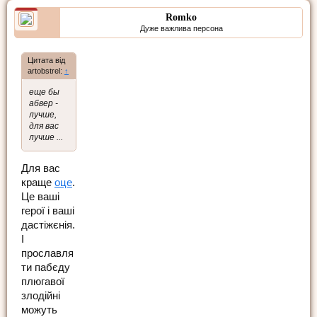
Romko
Дуже важлива персона
Цитата від
artobstrel:
↑
еще бы
абвер -
лучше,
для вас
лучше ...
Для вас
краще
оце
.
Це ваші
герої і ваші
дастіжєнія.
І
прославля
ти пабєду
плюгавої
злодійні
можуть