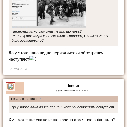
Перекласти, чи самі знаєте про що мова?
PS. На фоті зображено сім жінок. Питання, Скількох із них
було згвалтовано?
Да,у этого пана видно периодически обострения
наступают
22 тра 2013
Romko
Дуже важлива персона
Цитата від zherech:
↑
Да,у этого пана видно периодически обострения наступают
Хм...може ще скажете,що красна армія нас звільнила?