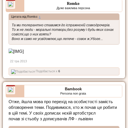
Romko
Дуже важлива персона
Цитата від Romko:
↑
Та ми толерантно ставимся до іспражнєній совкодрочерів.
То ж не люди - моральні потвори,без розуму і будь-яких ознак
совісті,що з них взяти?
Воно ж само не усвідомлює,що лепече - совок ж.Убоге...
22 тра 2013
Подобається x
6
Bambook
Persona non grata
Отже, йшла мова про перехід на особистості замість
обговорення теми. Подивимося, хто ж почав це робити
в цій темі. У своїх дописах нєкій артобстрєл
почав зі стьобу з дописувачів ЛФ - львівян