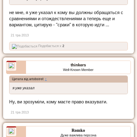
не мне, я уже указал к кому вы должны обращаться с
сравнениями и отождествлениями а теперь еще и
вариантом, цитирую - "сраки" в которую идти ...
21 тра 2013
Подобається x
2
thinkers
Well-Known Member
Цитата від artobstrel:
↑
я уже указал
Ну, ви зрозуміли, кому маєте право вказувати.
21 тра 2013
Romko
Дуже важлива персона