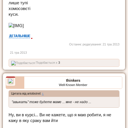
лише тупі
хомосовєті
куси.
Останнє редагування:
21 тра 2013
21 тра 2013
Подобається x
3
thinkers
Well-Known Member
Цитата від artobstrel:
↑
"авыкать" тоже будете маме ... мне - не надо ...
Ну, ви в курсі... Ви не кажете, що я маю робити, я не
кажу в яку сраку вам йти