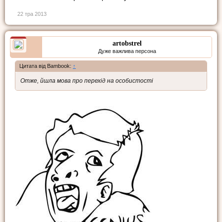
22 тра 2013
artobstrel
Дуже важлива персона
Цитата від Bambook:
↑
Отже, йшла мова про перехід на особистості