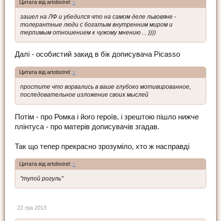
Цитата від artobstrel:
↑
зашел на ЛФ и убедился что на самом деле львовяне -
толерантные люди с богатым внутренним миром и
терпимым отношением к чужому мнению ... ))))
Далі - особистий закид в бік дописувача Picasso
Цитата від artobstrel:
↑
простите что ворвались в ваше глубоко мотивированное,
последовательное изложение своих мыслей
Потім - про Ромка і його героїв, і зрештою пішло нижче
плінтуса - про матерів дописувачів згадав.
Так що тепер прекрасно зрозуміло, хто ж насправді
Цитата від artobstrel:
↑
"тупой рогуль"
22 тра 2013