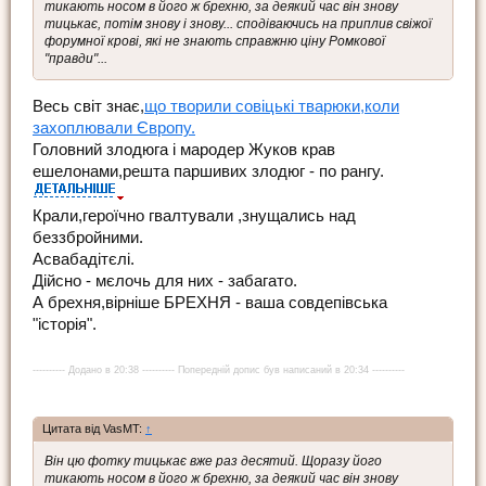
тикають носом в його ж брехню, за деякий час він знову
тицькає, потім знову і знову... сподіваючись на приплив свіжої
форумної крові, які не знають справжню ціну Ромкової
"правди"...
Весь світ знає,
що творили совіцькі тварюки,коли
захоплювали Європу.
Головний злодюга і мародер Жуков крав
ешелонами,решта паршивих злодюг - по рангу.
Крали,героїчно гвалтували ,знущались над
беззбройними.
Асвабадітєлі.
Дійсно - мєлочь для них - забагато.
А брехня,вірніше БРЕХНЯ - ваша совдепівська
"історія".
---------- Додано в 20:38 ---------- Попередній допис був написаний в 20:34 ----------
Цитата від VasMT:
↑
Він цю фотку тицькає вже раз десятий. Щоразу його
тикають носом в його ж брехню, за деякий час він знову