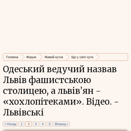
Головна
Форум
Живий куток
Що у світі чути
Стрічка новин
Одеський ведучий назвав
Львів фашистською
столицею, а львів’ян -
«хохлопітеками». Відео. -
Львівські
< Назад
1
2
3
4
5
Вперед >