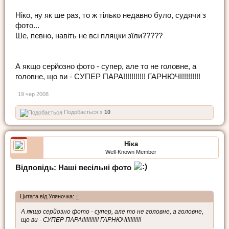
Ніко, ну як ше раз, то ж тілько недавно було, судячи з
фото...
Ше, певно, навіть не всі пляцки зїли?????
А якщо серйозно фото - супер, але то не головне, а
головне, що ви - СУПЕР ПАРА!!!!!!!!!!! ГАРНЮЧІ!!!!!!!!!
19 чер 2008
Подобається x
10
Ніка
Well-Known Member
Відповідь: Наші весільні фото
Цитата від Уляночка:
↑
А якщо серйозно фото - супер, але то не головне, а головне,
що ви - СУПЕР ПАРА!!!!!!!!!!! ГАРНЮЧІ!!!!!!!!!