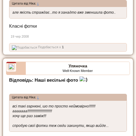
Цитата від Ніка:
↑
але якість страждає...то я занадто вже зменшила фото..
Класні фотки
19 чер 2008
Подобається x
1
Уляночка
Well-Known Member
Відповідь: Наші весільні фото
Цитата від Ніка:
↑
всі такі гарнюні, шо то просто неймовірно!!!!!!!
ааааааа!!!!!!!!!!!!!!!!!!!!!!!!!!!
хочу ще раз заміж!!!
спробую свої фотки теж сюди закинути, якщо вийде...