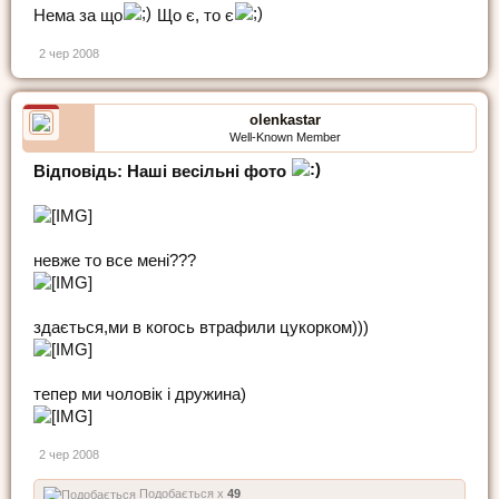
Нема за що
Що є, то є
2 чер 2008
olenkastar
Well-Known Member
Відповідь: Наші весільні фото
невже то все мені???
здається,ми в когось втрафили цукорком)))
тепер ми чоловік і дружина)
2 чер 2008
Подобається x
49