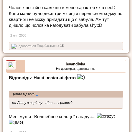
Чоловік постійно каже що в мене характер як в неї:D
Коли малій було десь три місяці я перед сном ходжу по
квартирі і не можу пригадати що я забула. Аж тут
дійшло що чоловіка нагодувати забула:shy::D
2 лип 2008
Подобається x
15
levandivka
Не демократ, однозначно.
Відповідь: Наші весільні фото
Цитата від bora:
↑
на Дашу з серіалу - Щасливі разом?
Мені мульт "Волшебное кольцо" нагадує...