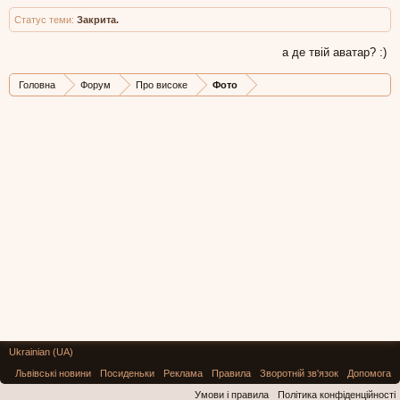
Статус теми:
Закрита.
а де твій аватар? :)
Головна
Форум
Про високе
Фото
Ukrainian (UA)
Львівські новини
Посиденьки
Реклама
Правила
Зворотній зв'язок
Допомога
Умови і правила
Політика конфіденційності