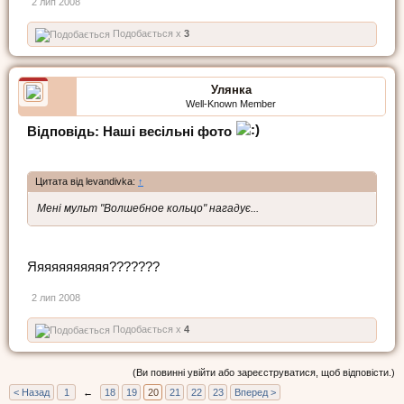
2 лип 2008
Подобається x
3
Улянка
Well-Known Member
Відповідь: Наші весільні фото
Цитата від levandivka:
↑
Мені мульт "Волшебное кольцо" нагадує...
Яяяяяяяяяяя???????
2 лип 2008
Подобається x
4
(Ви повинні увійти або зареєструватися, щоб відповісти.)
< Назад
1
←
18
19
20
21
22
23
Вперед >