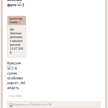
фото
Цитата від
Natalia:
↑
Ще
декілька
фоточок
з нашого
весілля.
15.07.200
6.
Красуня
А
сукня,
особливо
корсет...Аб
алдєть
1 чер 2008
Подобається x
2