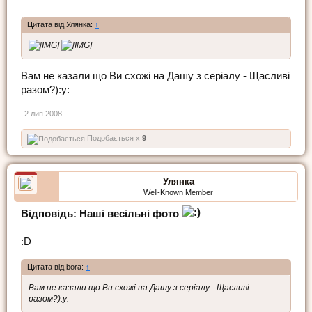
Цитата від Улянка:
↑
Вам не казали що Ви схожі на Дашу з серіалу - Щасливі
разом?):y:
2 лип 2008
Подобається x
9
Улянка
Well-Known Member
Відповідь: Наші весільні фото
:D
Цитата від bora:
↑
Вам не казали що Ви схожі на Дашу з серіалу - Щасливі
разом?):y: