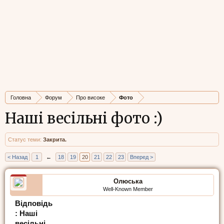
Головна
Форум
Про високе
Фото
Наші весільні фото :)
Статус теми:
Закрита.
< Назад
1
←
18
19
20
21
22
23
Вперед >
Олюська
Well-Known Member
Відповідь
: Наші
весільні