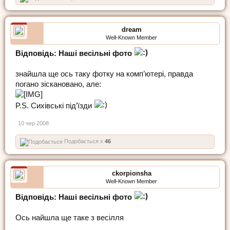
dream
Well-Known Member
Відповідь: Наші весільні фото
знайшла ще ось таку фотку на комп’ютері, правда
погано зіскановано, але:
P.S. Сихівські під’їзди
10 чер 2008
Подобається x
46
ckorpionsha
Well-Known Member
Відповідь: Наші весільні фото
Ось найшла ще таке з весілля