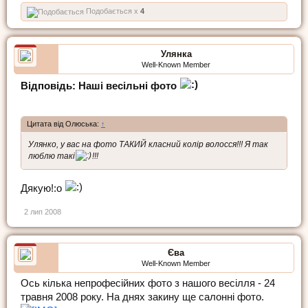
Подобається x
4
Улянка
Well-Known Member
Відповідь: Наші весільні фото
Цитата від Олюська:
↑
Улянко, у вас на фото ТАКИЙ класний колір волосся!!! Я так
люблю такі
!!!
Дякую!:o
2 лип 2008
Єва
Well-Known Member
Ось кілька непрофесійних фото з нашого весілля - 24
травня 2008 року. На днях закину ще салонні фото.