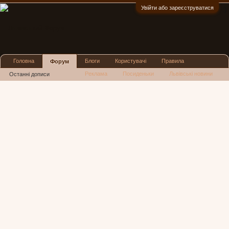
Увійти або зареєструватися
:)
Головна
Блоги
Користувачі
Правила
Форум
Реклама
Посиденьки
Львівські новини
Останні дописи