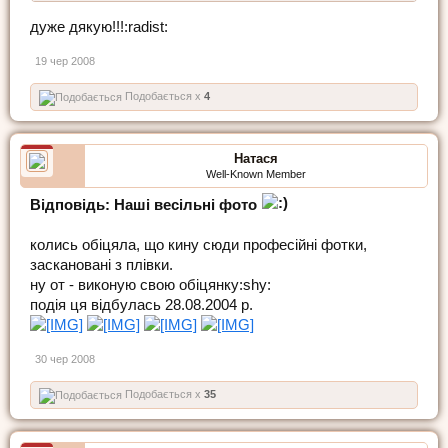
дуже дякую!!!:radist:
19 чер 2008
Подобається x
4
Натася
Well-Known Member
Відповідь: Наші весільні фото
колись обіцяла, що кину сюди професійні фотки,
заскановані з плівки.
ну от - виконую свою обіцянку:shy:
подія ця відбулась 28.08.2004 р.
30 чер 2008
Подобається x
35