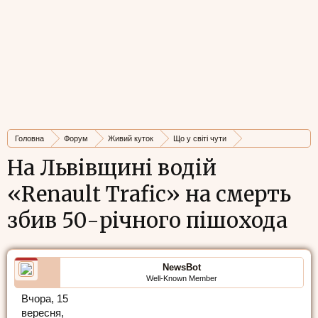
Головна
Форум
Живий куток
Що у світі чути
Стрічка новин
На Львівщині водій
«Renault Trafic» на смерть
збив 50-річного пішохода
NewsBot
Well-Known Member
Вчора, 15
вересня,