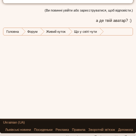
(Ви повинні увійти або зареєструватися, щоб відповісти.)
а де твій аватар? :)
Головна
Форум
Живий куток
Що у світі чути
Стрічка новин
Ukrainian (UA)
Львівські новини
Посиденьки
Реклама
Правила
Зворотній зв'язок
Допомога