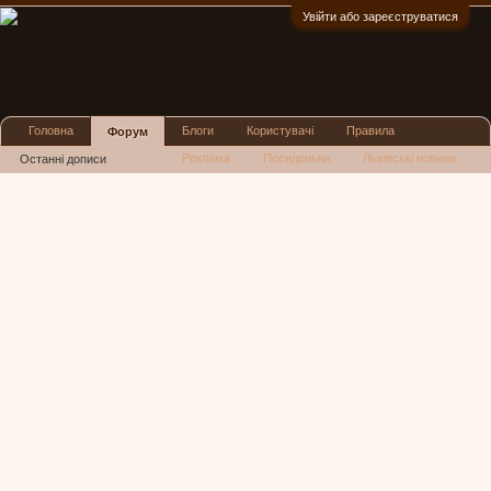
Увійти або зареєструватися
:)
Головна
Блоги
Користувачі
Правила
Форум
Реклама
Посиденьки
Львівські новини
Останні дописи