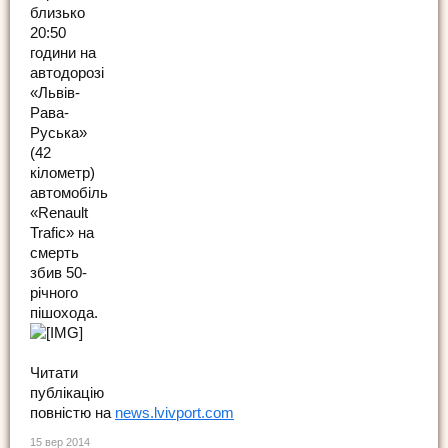
близько
20:50
години на
автодорозі
«Львів-
Рава-
Руська»
(42
кілометр)
автомобіль
«Renault
Trafic» на
смерть
збив 50-
річного
пішохода.
Читати
публікацію
повністю на
news.lvivport.com
15 вер 2014