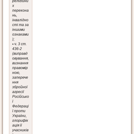
релігійни
х
перекона
нь,
інвалідно
сті та за
іншими
ознаками
);
▪️ ч. 3 ст.
436-2
(виправд
овування,
визнання
правомір
ною,
заперече
ння
збройної
агресії
Російсько
ї
Федераці
ї проти
України,
глорифік
ація її
учасників