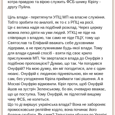
котра правдою та вірою служить ФСБ-шнику Кірілу -
другу Пуйла.
Ціль влади - перетягнути УПЦ МП на власне служіння.
Тобто зробити по аналогії, як то є з РПЦ на росії.
Це є велика надія на подібний розклад. Через церкву
можна легко діяти на уми людей. УГКЦ не піде на
співпрацю з владою, так само не піде ПЦУ, тому що
Святослав та Епіфаній вважать себе духовними
лідерами, а не прислужниками будь-якої влади. Тому
для влади єдиний спосіб - взяти під своє крило
прислужників МП. Чи зверталася влада до Онуфрія з
подібною пропозицією? Думаю, що так. Чи погодився
Онуфрій? На мою думку, він міг погодитися, але є один
нюанс. Онуфрій є людиною підневільною, він не може
сам, без узгодження Кіріла приймати такі рішення. А в
Москві Онуфрію відмовили. Кіріл проти, щоб Онуфрій
йшов на зустріч Зеленському, бо він, очевидно вважає,
що це поступка. Тому Онуфрій, як підлеглий вищому
чину ФСБ, не колеться.
Що то ді вирішує українська влада? Вона не забороняє
промосковське релігійне кодло, вона починає його
боляче скубати. Як саме? Запустили обшуки по Україні