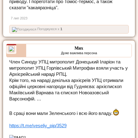
приводу. І пореготати про Томос-термос, а також
сказати "какаяразніца".
7 лип 2023
Погоджуюся x
1
Мих
Дуже важлива персона
Член Синоду УПЦ митрополит Донецький Іларіон та
митрополит УПЦ Горлівський Митрофан взяли участь у
Архієрейський нараді РПЦ.
Крім того, на нараді декілька архієреїв УПЦ отримали
офіційні церковні нагороди від Гудняєва: архієпископ
Макіївський Варнава та єпископ Новоазовськй
Варсонофій. …
В сраці вони мали Зеленського і всю його владу.
https://t.me/veseliy_pip/3529