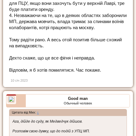
для ПЦУ, якщо вони захочуть бути у верхній Лаврі, тре
буде платити оренду.
4. Незважаючи на те, що в деяких областях заборонили
МП, держава мовчить, влада тримає за спинами воїнів
колаборантів, котрі працюють на москву.
Тому радіти рано. А весь отой позитив більше схожий
на випадковість.
Дехто скаже, що це все фігня і неправда.
Відповім, я б хотів помилятися. Час покаже.
10 січ 2023
Good man
Обычный человек
Цитата від Мих:
↑
Ага, дійде до суду, як Медведчук дійшов.
Розповім свою думку, що до подій з УПЦ МП.