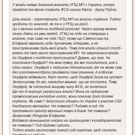
У влади немає бажання вигнати УПЦ МП з України, котра
правдою та вірою служить ФСБ-шнику Кірілу - другу Пуйла.
Ціль влади - перетягнути УПЦ МП на власне служіння. Тобто
зробити по аналогії, як то є з РПЦ на росії.
Це є велика надія на подібний розклад. Через церкву можна
легко діяти на уми людей. УГКЦ не піде на співпрацю з
владою, так само не піде ПЦУ, тому що Святослав та
Епіфаній вважать себе духовними лідерами, а не
прислужниками будь-якої влади. Тому для влади єдиний спосіб -
взяти під своє крило прислужників МП. Чи зверталася влада
до Онуфрія з подібною пропозицією? Думаю, що так. Чи
погодився Онуфрій? На мою думку, він міг погодитися, але є
один нюанс. Онуфрій є людиною підневільною, він не може сам,
без узгодження Кіріла приймати такі рішення. А в Москві
Онуфрію відмовили. Кіріл проти, щоб Онуфрій йшов на зустріч
Зеленському, бо він, очевидно вважає, що це поступка. Тому
Онуфрій, як підлеглий вищому чину ФСБ, не колеться.
Що то ді вирішує українська влада? Вона не забороняє
промосковське релігійне кодло, вона починає його боляче
скубати. Як саме? Запустили обшуки по Україні з участю СБУ.
Назбирали матеріал. Не помагає? Подамо в суд. Не
продовжили оренду верхньої лаври в Києві. Не помагає?
Дозволимо Літургію Епіфанію.
Впіймали вінницького клєрка на зрадництві і колаборантстві,
не помагає? Тоді будемо судити...
Тобто влада застосовує такий собі шантаж, щоб схилити