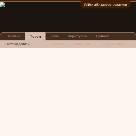
Увійти або зареєструватися
:)
Головна
Блоги
Користувачі
Правила
Форум
Реклама
Посиденьки
Львівські новини
Останні дописи