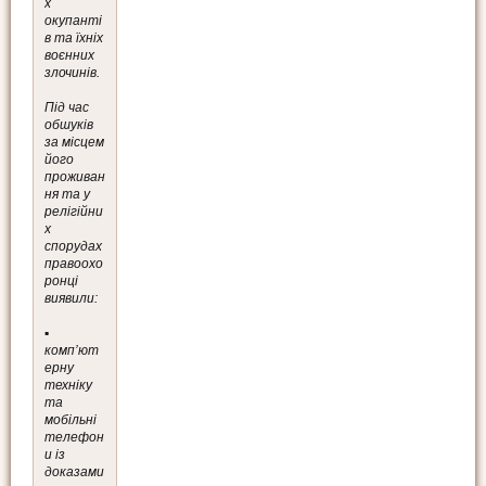
х
окупанті
в та їхніх
воєнних
злочинів.
Під час
обшуків
за місцем
його
проживан
ня та у
релігійни
х
спорудах
правоохо
ронці
виявили:
▪️
комп’ют
ерну
техніку
та
мобільні
телефон
и із
доказами