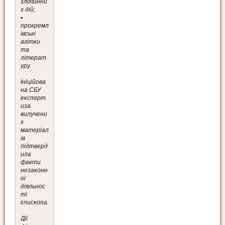
злочинни
х дій;
▪️
прокремл
івські
агітки
та
літерат
уру.
Ініційова
на СБУ
експерт
иза
вилучени
х
матеріал
ів
підтверд
ила
факти
незаконн
ої
діяльнос
ті
єпископа.
Дії