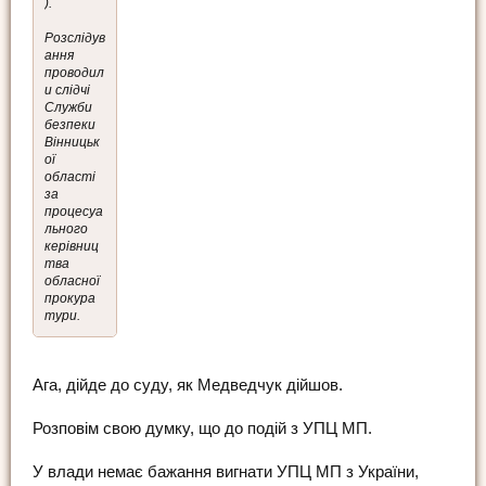
).
Розслідув
ання
проводил
и слідчі
Служби
безпеки
Вінницьк
ої
області
за
процесуа
льного
керівниц
тва
обласної
прокура
тури.
Ага, дійде до суду, як Медведчук дійшов.
Розповім свою думку, що до подій з УПЦ МП.
У влади немає бажання вигнати УПЦ МП з України,