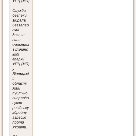
УПЦ (МП)
Служба
безпеки
зібрала
беззапер
ечні
докази
вини
очільника
Тульчинс
ької
єпархії
УПЦ (МП)
у
Вінницькі
й
області,
який
публічно
виправдо
вував
російську
збройну
агресію
проти
України.