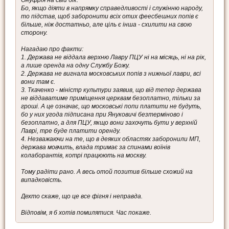
Онуфрія на свій бік.
Бо, якщо діяти в напрямку справедливості і служінню народу,
то підстав, щоб заборонити всіх отих феесбешних попів є
більше, ніж достатньо, але ціль є інша - схилити на свою
сторону.
Нагадаю про факти:
1. Держава не віддала верхню Лавру ПЦУ ні на місяць, ні на рік,
а лише оренда на одну Службу Божу.
2. Держава не вигнала московських попів з нижньої лаври, всі
вони там є.
3. Ткаченко - міністр культури заявив, що від тепер держава
не віддаватиме приміщення церквам безоплатно, тільки за
гроші. А це означає, що московські попи платити не будуть,
бо у них угода підписана при Януковичі безтерміново і
безоплатно, а для ПЦУ, якщо вони захочуть бути у верхній
Лаврі, тре буде платити оренду.
4. Незважаючи на те, що в деяких областях заборонили МП,
держава мовчить, влада тримає за спинами воїнів
колаборантів, котрі працюють на москву.
Тому радіти рано. А весь отой позитив більше схожий на
випадковість.
Дехто скаже, що це все фігня і неправда.
Відповім, я б хотів помилятися. Час покаже.