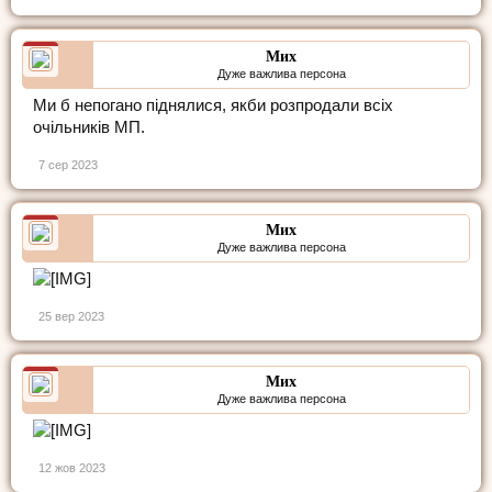
Мих
Дуже важлива персона
Ми б непогано піднялися, якби розпродали всіх
очільників МП.
7 сер 2023
Мих
Дуже важлива персона
25 вер 2023
Мих
Дуже важлива персона
12 жов 2023