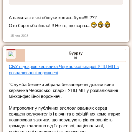
А памятаєте які обшуки колись були!!!!!???
Ото боротьба йшла!!!! Не те, що зараз...
15 лют 2023
Gyppsy
:hi:
СБУ підозрює керівника Черкаської єпархії УПЦ МП в
розпалюванні ворожнечі
"Служба безпеки зібрала беззаперечні докази вини
керівника Черкаської єпархії УПЦ МП у розпалюванні
міжконфесійної ворожнечі.
Митрополит у публічних висловлюваннях серед
священнослужителів і вірян та в офіційних коментарях
поширював заклики, що порушують рівноправність
громадян залежно від їх расової, національної,
регіональної належності та переконань.