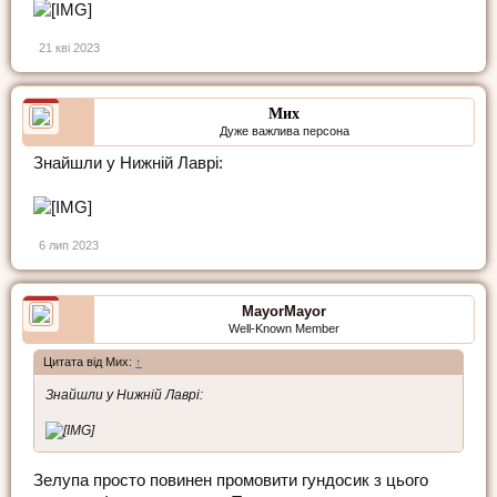
21 кві 2023
Мих
Дуже важлива персона
Знайшли у Нижній Лаврі:
6 лип 2023
MayorMayor
Well-Known Member
Цитата від Мих:
↑
Знайшли у Нижній Лаврі:
Зелупа просто повинен промовити гундосик з цього