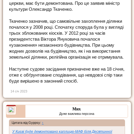
церкви, має бути демонтована. Про це заявив міністр
культури Олександр Ткаченко.
Ткаченко зазначив, що самовільне захоплення ділянки
почалося у 2008 році. Спочатку споруда була у вигляді
трьох зблокованих кіосків. У 2012 році за часів
президентства Віктора Януковича почалося
«узаконення» незаконного будівництва. При цьому
жодних дозволів на будівництво, як і на використання
земельної ділянки, релігійна організація не отримувала.
Наступне судове засідання призначене вже на 18 січня,
отже є обґрунтоване сподівання, що невдовзі спір таки
буде вирішено в законний спосіб.
14 січ 2023
Мих
Дуже важлива персона
Цитата від Gyppsy:
↑
У Києві буде демонтовано каплицю-МАФ біля Десятинної