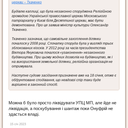
церкви – Ткаченко
Будівлю каплиці, що була незаконно споруджена Релігійною
громадою Української православної церкви Московського
патріархату у Києві біля Десяттиної церкви, має бути
демонтована. Про це заявив міністр культури Олександр
Ткаченко.
Ткаченко зазначив, що самовільне захоплення ділянки
почалося у 2008 році. Спочатку споруда була у вигляді трьох
зблокованих кіосків. У 2012 році за часів президентства
Віктора Януковича почалося «узаконення» незаконного
будівництва. При цьому жодних дозволів на будівництво, як і
на використання земельної ділянки, релігійна організація не
отримувала.
Наступне судове засідання призначене вже на 18 січня, отже є
обґрунтоване сподівання, що невдовзі спір таки буде
вирішено в законний спосіб.
Можна б було просто ліквідувати УПЦ МП, але йде не
ліквідація, а поскубування і шантаж поки Онуфрій не
здасться владі.
15 січ 2023