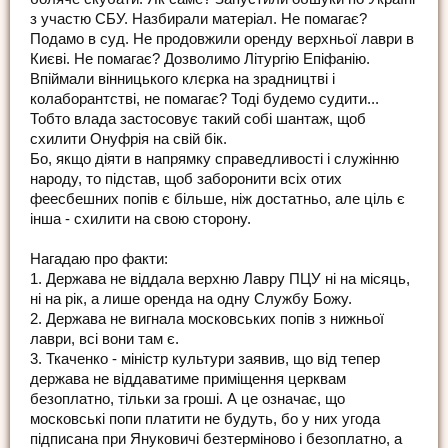
з участю СБУ. Назбирали матеріал. Не помагає?
Подамо в суд. Не продовжили оренду верхньої лаври в
Києві. Не помагає? Дозволимо Літургію Епіфанію.
Впіймали вінницького клєрка на зрадництві і
колаборантстві, не помагає? Тоді будемо судити...
Тобто влада застосовує такий собі шантаж, щоб
схилити Онуфрія на свій бік.
Бо, якщо діяти в напрямку справедливості і служінню
народу, то підстав, щоб заборонити всіх отих
феесбешних попів є більше, ніж достатньо, але ціль є
інша - схилити на свою сторону.
Нагадаю про факти:
1. Держава не віддала верхню Лавру ПЦУ ні на місяць,
ні на рік, а лише оренда на одну Службу Божу.
2. Держава не вигнала московських попів з нижньої
лаври, всі вони там є.
3. Ткаченко - міністр культури заявив, що від тепер
держава не віддаватиме приміщення церквам
безоплатно, тільки за гроші. А це означає, що
московські попи платити не будуть, бо у них угода
підписана при Януковичі безтерміново і безоплатно, а