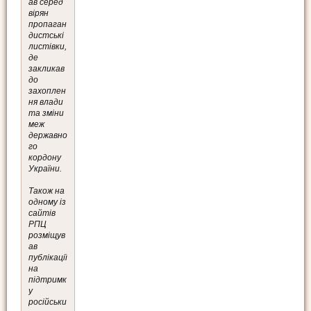
ав серед
вірян
пропаган
дистські
листівки,
де
закликав
до
захоплен
ня влади
та зміни
меж
державно
го
кордону
України.
Також на
одному із
сайтів
РПЦ
розміщув
ав
публікації
на
підтримк
у
російськи