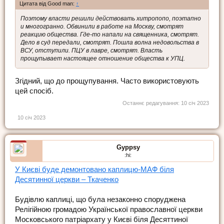
Цитата від Good man:
↑
Поэтому власти решили действовать хитропопо, поэтапно
и многогранно. Обвинили в работе на Москву, смотрят
реакцию общества. Где-то напали на священника, смотрят.
Дело в суд передали, смотрят. Пошла волна недовольства в
ВСУ, отступили. ПЦУ в лавре, смотрят. Власть
прощупывает настоящее отношение общества к УПЦ.
Згідний, що до прощупування. Часто використовують
цей спосіб.
Останнє редагування:
10 січ 2023
10 січ 2023
Gyppsy
:hi:
У Києві буде демонтовано каплицю-МАФ біля
Десятинної церкви – Ткаченко
Будівлю каплиці, що була незаконно споруджена
Релігійною громадою Української православної церкви
Московського патріархату у Києві біля Десяттиної