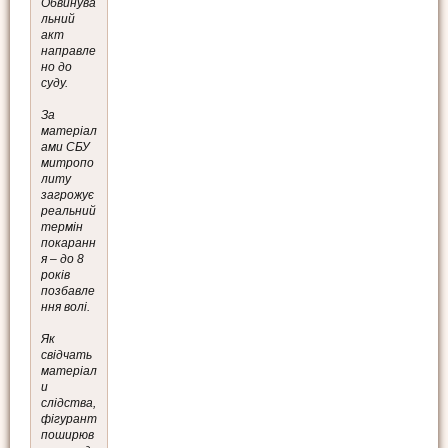
Обвинува
льний
акт
направле
но до
суду.
За
матеріал
ами СБУ
митропо
литу
загрожує
реальний
термін
покаранн
я – до 8
років
позбавле
ння волі.
Як
свідчать
матеріал
и
слідства,
фігурант
поширюв