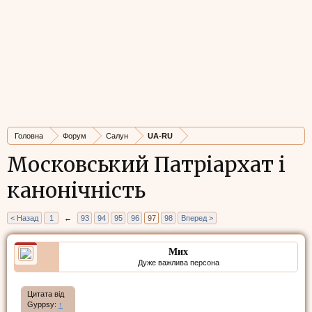
Головна
Форум
Салун
UA-RU
Московський Патріархат і
канонічність
< Назад
1
←
93
94
95
96
97
98
Вперед >
Мих
Дуже важлива персона
Цитата від
Gyppsy:
↑