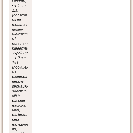
ї влади);
▪️ ч. 1 ст.
110
(посяган
ня на
територ
іальну
цілісніст
ь і
недотор
канність
України);
▪️ ч. 2 ст.
161
(порушен
ня
рівнопра
вності
громадян
залежно
від їх
расової,
націонал
ьної,
регіонал
ьної
належнос
ті,