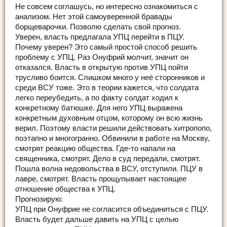
Не совсем соглашусь, но интересно ознакомиться с
анализом. Нет этой самоуверенной бравады
борщеварочки. Позволю сделать свой прогноз.
Уверен, власть предлагала УПЦ перейти в ПЦУ.
Почему уверен? Это самый простой способ решить
проблему с УПЦ. Раз Онуфрий молчит, значит он
отказался. Власть в открытую против УПЦ пойти
трусливо боится. Слишком много у неё сторонников и
среди ВСУ тоже. Это в теории кажется, что солдата
легко переубедить, а по факту солдат ходил к
конкретному батюшке. Для него УПЦ выражена
конкретным духовным отцом, которому он всю жизнь
верил. Поэтому власти решили действовать хитропопо,
поэтапно и многогранно. Обвинили в работе на Москву,
смотрят реакцию общества. Где-то напали на
священника, смотрят. Дело в суд передали, смотрят.
Пошла волна недовольства в ВСУ, отступили. ПЦУ в
лавре, смотрят. Власть прощупывает настоящее
отношение общества к УПЦ.
Прогнозирую:
УПЦ при Онуфрие не согласится объединиться с ПЦУ.
Власть будет дальше давить на УПЦ с целью