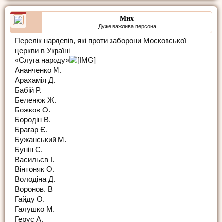
Мих
Дуже важлива персона
Перелік нардепів, які проти заборони Московської
церкви в Україні
«Слуга народу»
Ананченко М.
Арахамія Д.
Бабій Р.
Беленюк Ж.
Божков О.
Бородін В.
Брагар Є.
Бужанський М.
Бунін С.
Васильєв І.
Вінтоняк О.
Володіна Д.
Воронов. В
Гайду О.
Галушко М.
Герус А.