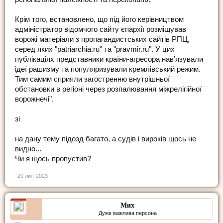
Крім того, встановлено, що під його керівництвом
адміністратор відомчого сайту єпархії розміщував
ворожі матеріали з пропагандистських сайтів РПЦ,
серед яких "patriarchia.ru" та "pravmir.ru". У цих
публікаціях представники країни-агресора нав’язували
ідеї рашизму та популяризували кремлівський режим.
Тим самим сприяли загостренню внутрішньої
обстановки в регіоні через розпалювання міжрелігійної
ворожнечі".
зі
на дану тему підозд багато, а судів і вироків щось не
видно...
Чи я щось пропустив?
20 лют 2023
Мих
Дуже важлива персона