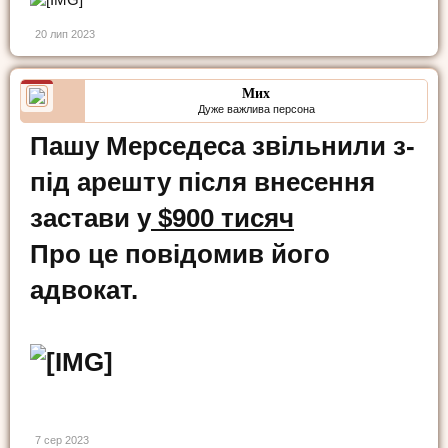
20 лип 2023
Мих
Дуже важлива персона
Пашу Мерседеса звільнили з-
під арешту після внесення
застави у
$900 тисяч
Про це повідомив його
адвокат.
7 сер 2023