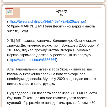
Gyppsy
:hi:
(
https://telegra.ph/file/6a34ef7469473a4a26a57.jpg
)
❌ Храм-МАФ УПЦ МП біля Десятинної церкви мають
знести, - суд
УПЦ МП називає капличку Володимиро-Ольгинським
храмом Десятинного монастиря. Вона діє з 2009 року. У
2013-му, під час президентства Віктора Януковича,
церква отримала державну реєстрацію на споруду
(
https://censor.net/ua/n3399964
).
Але Національний музей історії України вважає, що
капличку незаконно звели на його території без
необхідних дозволів. Музей у 2020 році подав позов з
вимогою знести конструкцію.
Суд задовольнив позов та зобов’язав УПЦ МП знести
будівлю. Також церква має компенсувати музею
судовий збір розміром понад 4 тис. грн. та близько 30