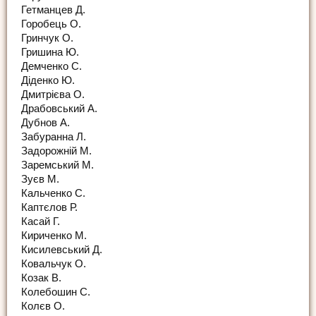
Гетманцев Д.
Горобець О.
Гринчук О.
Гришина Ю.
Демченко С.
Діденко Ю.
Дмитрієва О.
Драбовський А.
Дубнов А.
Забуранна Л.
Задорожній М.
Заремський М.
Зуєв М.
Кальченко С.
Каптєлов Р.
Касай Г.
Кириченко М.
Кисилевський Д.
Ковальчук О.
Козак В.
Колебошин С.
Колєв О.