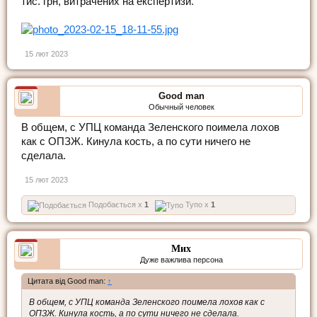
тис. грн, витрачених на експертизи.
15 лют 2023
Good man
Обычный человек
В общем, с УПЦ команда Зеленского поимела лохов
как с ОПЗЖ. Кинула кость, а по сути ничего не
сделала.
15 лют 2023
Подобається x
1
Тупо x
1
Мих
Дуже важлива персона
Цитата від Good man:
↑
В общем, с УПЦ команда Зеленского поимела лохов как с
ОПЗЖ. Кинула кость, а по сути ничего не сделала.