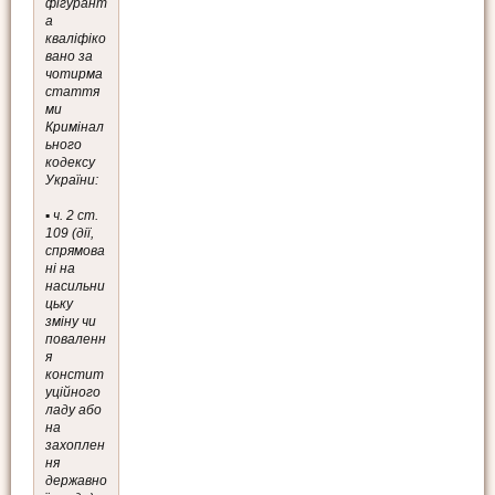
фігурант
а
кваліфіко
вано за
чотирма
стаття
ми
Кримінал
ьного
кодексу
України:
▪️ ч. 2 ст.
109 (дії,
спрямова
ні на
насильни
цьку
зміну чи
поваленн
я
констит
уційного
ладу або
на
захоплен
ня
державно