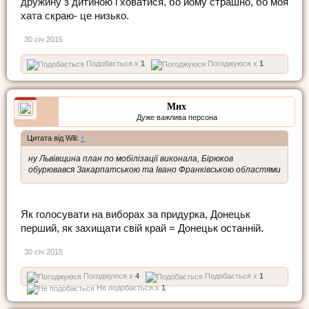
дружину з дитиною і ховатися, бо йому страшно, бо моя
хата скраю- це низько.
30 січ 2015
Подобається x
1
Погоджуюся x
1
Мих
Дуже важлива персона
Цитата від Wili:
↑
ну Львівщина план по мобілізації виконала, Бірюков
обурювався Закарпатською та Івано Франківською областями
Як голосувати на виборах за придурка, Донецьк
перший, як захищати свій край = Донецьк останній.
30 січ 2015
Погоджуюся x
4
Подобається x
1
Не подобається x
1