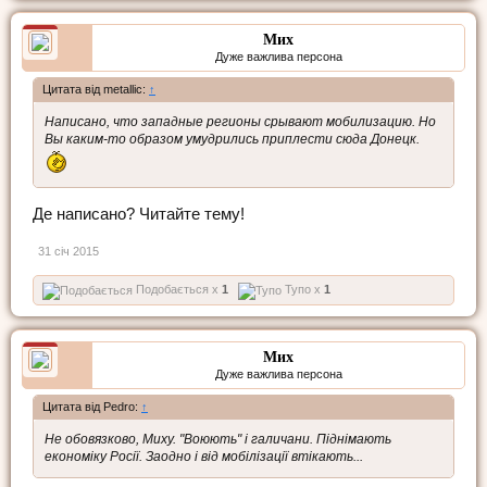
Мих
Дуже важлива персона
Цитата від metallic:
↑
Написано, что западные регионы срывают мобилизацию. Но
Вы каким-то образом умудрились приплести сюда Донецк.
Де написано? Читайте тему!
31 січ 2015
Подобається x
1
Тупо x
1
Мих
Дуже важлива персона
Цитата від Pedro:
↑
Не обовязково, Миху. "Воюють" і галичани. Піднімають
економіку Росії. Заодно і від мобілізації втікають...