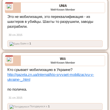
UNIA
Well-Known Member
Это не мобилизация, это переквалификация - из
шахтеров в убийцы. Шахты то разрушили, заводы
разграбили.
30 січ 2015
Баян x
1
Wili
Well-Known Member
Кто срывает мобилизацию в Украине?
http://gazeta.zn.ua/internal/kto-sryvaet-mobilizaciyu-v-
ukraine-_.html
по поличка.
31 січ 2015
Погоджуюся x
1