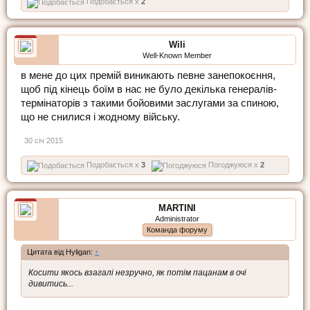
Подобається x
2
Wili
Well-Known Member
в мене до цих премій виникають певне занепокоєння,
щоб під кінець боїм в нас не було декілька генералів-
термінаторів з такими бойовими заслугами за спиною,
що не снилися і жодному війську.
30 січ 2015
Подобається x
3
Погоджуюся x
2
MARTINI
Administrator
Команда форуму
Цитата від Hyligan:
↑
Косити якось взагалі незручно, як потім пацанам в очі
дивитись...