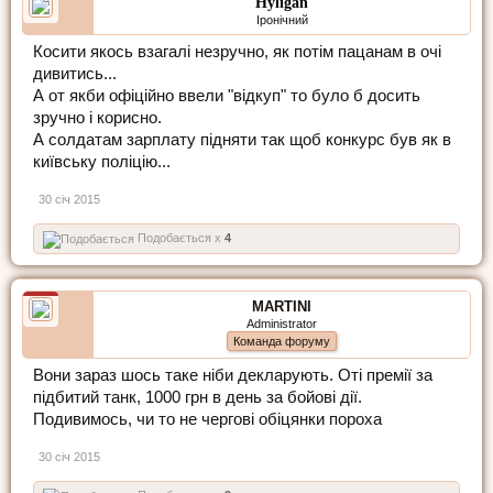
Hyligan
Іронічний
Косити якось взагалі незручно, як потім пацанам в очі
дивитись...
А от якби офіційно ввели "відкуп" то було б досить
зручно і корисно.
А солдатам зарплату підняти так щоб конкурс був як в
київську поліцію...
30 січ 2015
Подобається x
4
MARTINI
Administrator
Команда форуму
Вони зараз шось таке ніби декларують. Оті премії за
підбитий танк, 1000 грн в день за бойові дії.
Подивимось, чи то не чергові обіцянки пороха
30 січ 2015