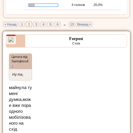
4 голосів
20,0%
< Назад
1
2
3
4
5
6
→
13
Вперед >
Forpost
Стоїк
Цитата від
Samojlovu4:
↑
Ну та,
майнула ту
мені
думка,мож
е вже пора
одного
мобілізова
ного на
схід