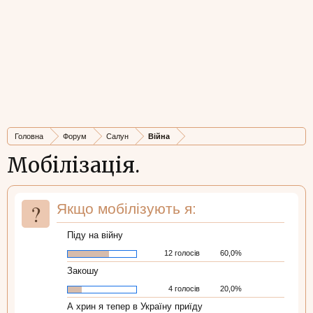
Головна
Форум
Салун
Війна
Мобілізація.
?
Якщо мобілізують я:
Піду на війну
12 голосів
60,0%
Закошу
4 голосів
20,0%
А хрин я тепер в Україну приїду