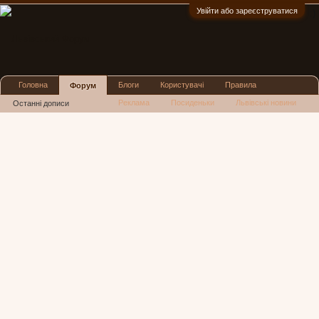
Увійти або зареєструватися
:)
Головна
Блоги
Користувачі
Правила
Форум
Реклама
Посиденьки
Львівські новини
Останні дописи