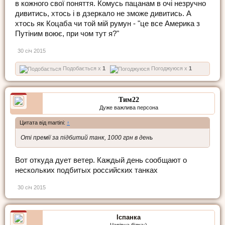
в кожного свої поняття. Комусь пацанам в очі незручно
дивитись, хтось і в дзеркало не зможе дивитись. А
хтось як Коцаба чи той мій румун - "це все Америка з
Путіним воює, при чом тут я?"
30 січ 2015
Подобається x
1
Погоджуюся x
1
Тим22
Дуже важлива персона
Цитата від martini:
↑
Оті премії за підбитий танк, 1000 грн в день
Вот откуда дует ветер. Каждый день сообщают о
нескольких подбитых российских танках
30 січ 2015
Іспанка
Чарівна білка:)