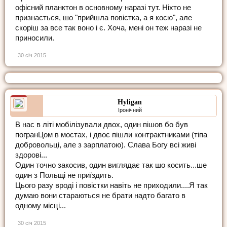
офісний планктон в основному наразі тут. Ніхто не
признається, шо "прийшла повістка, а я косю", але
скоріш за все так воно і є. Хоча, мені он теж наразі не
приносили.
30 січ 2015
Hyligan
Іронічний
В нас в літі мобілізували двох, один пішов бо був
погранЦом в мостах, і двоє пішли контрактниками (тіпа
добровольці, але з зарплатою). Слава Богу всі живі
здорові...
Один точно закосив, один виглядає так шо косить...ше
один з Польщі не приїздить.
Цього разу вроді і повістки навіть не приходили....Я так
думаю вони стараються не брати надто багато в
одному місці...
30 січ 2015