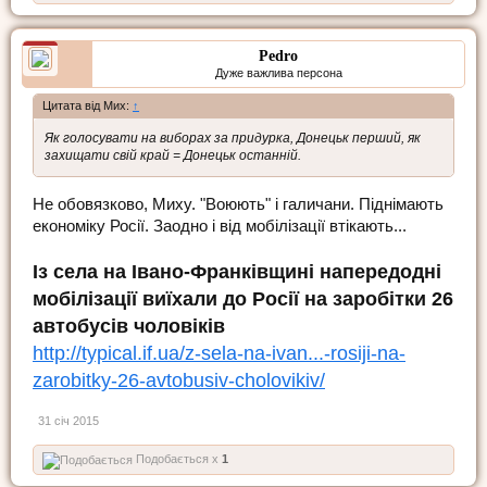
Pedro
Дуже важлива персона
Цитата від Мих:
↑
Як голосувати на виборах за придурка, Донецьк перший, як
захищати свій край = Донецьк останній.
Не обовязково, Миху. "Воюють" і галичани. Піднімають
економіку Росії. Заодно і від мобілізації втікають...
Із села на Івано-Франківщині напередодні
мобілізації виїхали до Росії на заробітки 26
автобусів чоловіків
http://typical.if.ua/z-sela-na-ivan...-rosiji-na-
zarobitky-26-avtobusiv-cholovikiv/
31 січ 2015
Подобається x
1