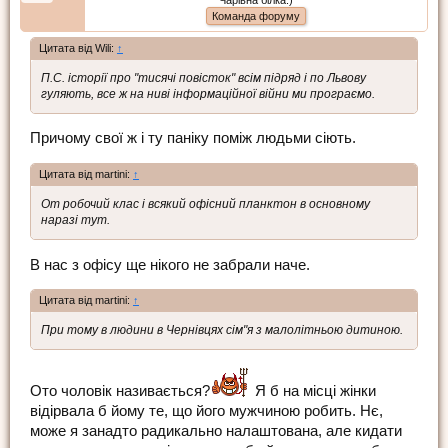
Команда форуму
Цитата від Wili:
↑
П.С. історії про "тисячі повісток" всім підряд і по Львову
гуляють, все ж на ниві інформаційної війни ми програємо.
Причому свої ж і ту паніку поміж людьми сіють.
Цитата від martini:
↑
От робочий клас і всякий офісний планктон в основному
наразі тут.
В нас з офісу ще нікого не забрали наче.
Цитата від martini:
↑
При тому в людини в Чернівцях сім"я з малолітньою дитиною.
Ото чоловік називається?
Я б на місці жінки
відірвала б йому те, що його мужчиною робить. Нє,
може я занадто радикально налаштована, але кидати