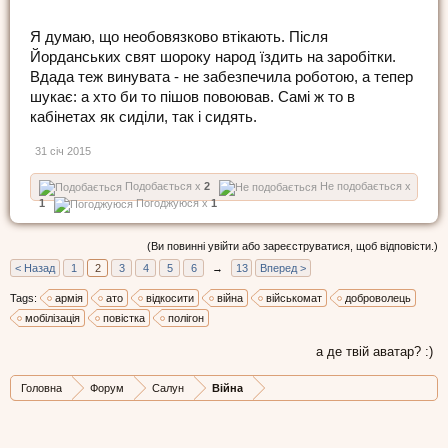
Я думаю, що необовязково втікають. Після
Йорданських свят шороку народ їздить на заробітки.
Вдада теж винувата - не забезпечила роботою, а тепер
шукає: а хто би то пішов повоював. Самі ж то в
кабінетах як сиділи, так і сидять.
31 січ 2015
Подобається x
2
Не подобається x
1
Погоджуюся x
1
(Ви повинні увійти або зареєструватися, щоб відповісти.)
< Назад
1
2
3
4
5
6
→
13
Вперед >
Tags:
армія
ато
відкосити
війна
військомат
доброволець
мобілізація
повістка
полігон
а де твій аватар? :)
Головна
Форум
Салун
Війна