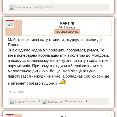
Погоджуюся x
1
MARTINI
Administrator
Команда форуму
Майстри, які мені хату ставили, чкурнули восени до
Польщі.
Знаю одного кадра в Чернівцях, програміст, румун. То
він в попередню мобілізацію втік з колєгою до Молдови,
в якомусь маленькому містечку зняли хату і сиділи там
пару місяців. При тому в людини в Чернівцях сім"я з
малолітньою дитиною. До цієї мобілізації він уже
підготувався - нікуди не тікає, а обладнав собі схрон, де
є інтернет і багато тушонки
30 січ 2015
Смішно x
3
Подобається x
2