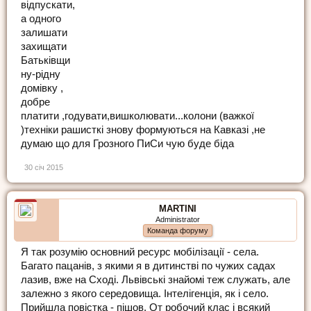
відпускати,
а одного
залишати
захищати
Батьківщи
ну-рідну
домівку ,
добре
платити ,годувати,вишколювати...колони (важкої
)техніки рашисткі знову формуються на Кавказі ,не
думаю що для Грозного ПиСи чую буде біда
30 січ 2015
MARTINI
Administrator
Команда форуму
Я так розумію основний ресурс мобілізації - села.
Багато пацанів, з якими я в дитинстві по чужих садах
лазив, вже на Сході. Львівські знайомі теж служать, але
залежно з якого середовища. Інтелігенція, як і село.
Прийшла повістка - пішов. От робочий клас і всякий