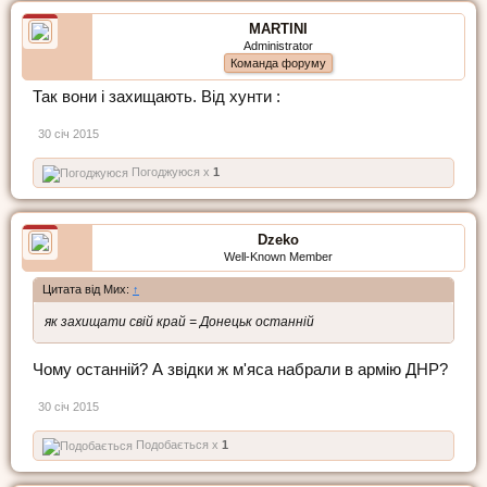
MARTINI
Administrator
Команда форуму
Так вони і захищають. Від хунти :
30 січ 2015
Погоджуюся x
1
Dzeko
Well-Known Member
Цитата від Мих:
↑
як захищати свій край = Донецьк останній
Чому останній? А звідки ж м'яса набрали в армію ДНР?
30 січ 2015
Подобається x
1