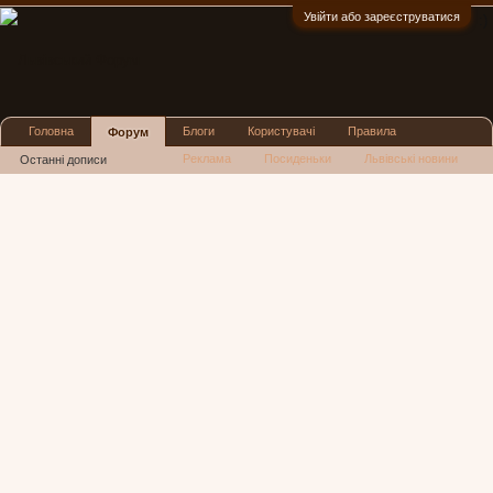
Увійти або зареєструватися
:)
Головна
Блоги
Користувачі
Правила
Форум
Реклама
Посиденьки
Львівські новини
Останні дописи