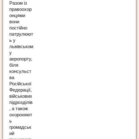
Разом із
правоохор
онцями
вони
постійно
патрулюют
ь у
львівськом
у
аеропорту,
біля
консульст
ва
Російської
Федерації,
військових
підрозділів
, а також
охороняют
ь
громадськ
ий