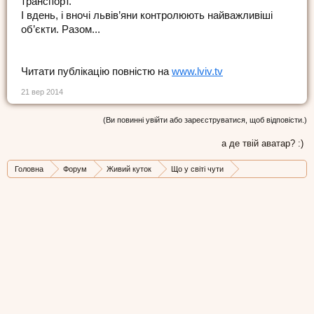
транспорт.
І вдень, і вночі львів’яни контролюють найважливіші
об’єкти. Разом...
Читати публікацію повністю на
www.lviv.tv
21 вер 2014
(Ви повинні увійти або зареєструватися, щоб відповісти.)
а де твій аватар? :)
Головна
Форум
Живий куток
Що у світі чути
Стрічка новин