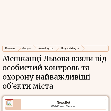
Головна
Форум
Живий куток
Що у світі чути
Стрічка новин
Мешканці Львова взяли під
особистий контроль та
охорону найважливіші
об’єкти міста
NewsBot
Well-Known Member