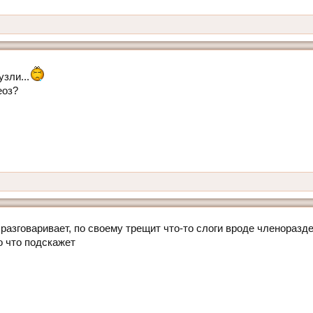
зли...
еоз?
 разговаривает, по своему трещит что-то слоги вроде членоразд
то что подскажет