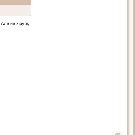
Але не хірург,
#81