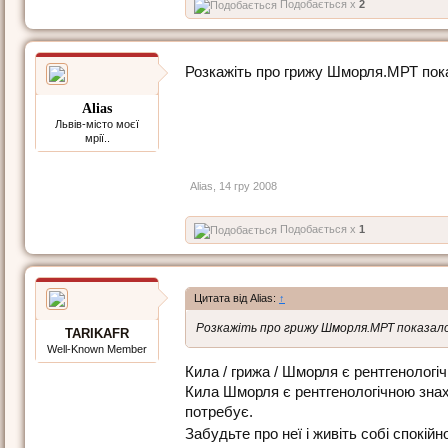
Подобається x
2
Розкажіть про грижу Шморля.МРТ пока
Alias
Львів-місто моєї
мрії..
Alias
,
14 гру 2008
Подобається x
1
Цитата від Alias:
↑
Розкажіть про грижу Шморля.МРТ показало 
TARIKAFR
Well-Known Member
Кила / грижа / Шморля є рентгенологі
Кила Шморля є рентгенологічною знахі
потребує.
Забудьте про неї і живіть собі спокі