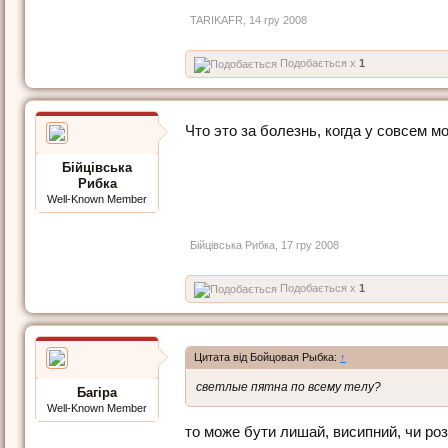
TARIKAFR
,
14 гру 2008
Подобається x
1
Что это за болезнь, когда у совсем 
Бійцівська
Рибка
Well-Known Member
Бійцівська Рибка
,
17 гру 2008
Подобається x
1
Цитата від Бойцовая Рыбка:
↑
светлые пятна по всему телу?
Багіра
Well-Known Member
то може бути лишай, висипний, чи розо