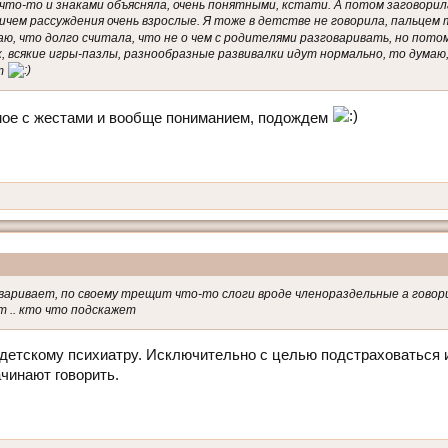
что-то и знаками объясняла, очень понятными, кстати. А потом заговорила
ичем рассуждения очень взрослые. Я тоже в детстве не говорила, пальцем
аю, что долго считала, что не о чем с родителями разговаривать, но пото
к, всякие игры-пазлы, разнообразные развивалки идут нормально, то думаю
ет
амое с жестами и вообще пониманием, подождем
оваривает, по своему трещит что-то слоги вроде членораздельные а говори
т .. кто что подскажет
 детскому психиатру. Исключительно с целью подстраховаться 
чинают говорить.