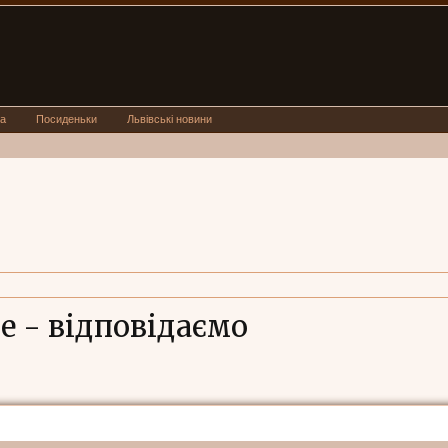
а
Посиденьки
Львівські новини
е - відповідаємо