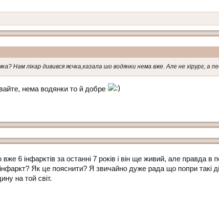
ка? Нам лікар дивився яєчка,казала шо водянки нема вже. Але не хірург, а п
ивайте, нема водянки то й добре
вже 6 iнфарктiв за останнi 7 рокiв i вiн ще живий, але правда в 
 iнфаркт? Як це пояснити? Я звичайно дуже рада що попри такi дi
ну на той свiт.