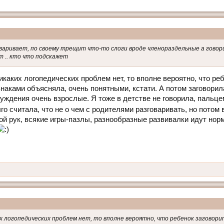
оваривает, по своему трещит что-то слоги вроде членораздельные а говори
т .. кто что подскажет
 никаких логопедических проблем нет, то вполне вероятно, что ре
знаками объясняла, очень понятными, кстати. А потом заговорил
суждения очень взрослые. Я тоже в детстве не говорила, пальц
го считала, что не о чем с родителями разговаривать, но потом
ой рук, всякие игры-пазлы, разнообразные развивалки идут норм
аких логопедических проблем нет, то вполне вероятно, что ребенок заговори