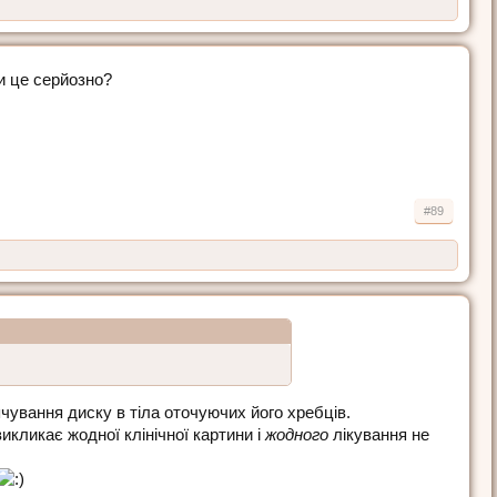
и це серйозно?
#89
ячування диску в тіла оточуючих його хребців.
икликає жодної клінічної картини і
жодного
лікування не