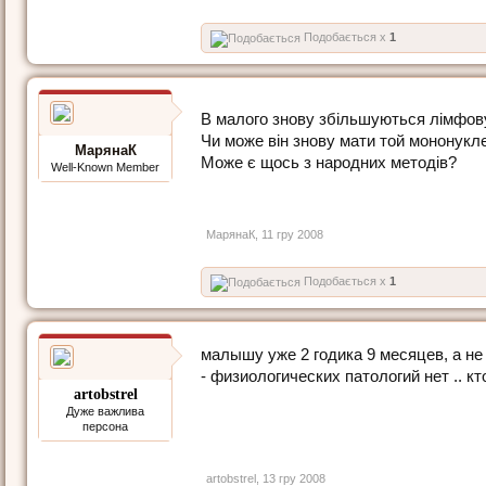
Подобається x
1
В малого знову збільшуються лімфову
Чи може він знову мати той мононукл
МарянаК
Може є щось з народних методів?
Well-Known Member
МарянаК
,
11 гру 2008
Подобається x
1
малышу уже 2 годика 9 месяцев, а не
- физиологических патологий нет .. к
artobstrel
Дуже важлива
персона
artobstrel
,
13 гру 2008