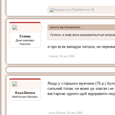
Подобається x
1
Цитата від ckorpionsha:
↑
Гелено, в чому вона виражається ця затрим
Гелена
Дуже важлива
персона
я про всяк випадок питала, не переж
Гелена
,
18 лис 2008
Якщо у старшого мужчини (76 р.) було 
сильний тiлом, чи може це зовсiм i не
Koza-Dereza
вистарчає одного щоб вiдправити люди
Well-Known Member
Koza-Dereza
,
18 лис 2008