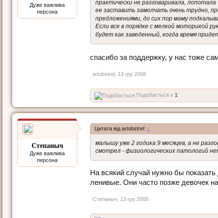
практически не разговаривала, лопотала 
Дуже важлива
ее заставить замолчать очень трудно, пр
персона
предложениями, до сих пор маму подкалыв
Если все в порядке с мелкой моторикой ру
будет как заведенный, когда время прид
спасибо за поддержку, у нас тоже с
artobstrel
,
13 гру 2008
Подобається x
1
Цитата від artobstrel:
↑
малышу уже 2 годика 9 месяцев, а не разг
Степаныч
смотрел - физиологических патологий не
Дуже важлива
персона
На всякий случай нужно бы показать
ленивые. Они часто позже девочек на
Степаныч
,
13 гру 2008