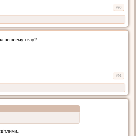
#90
на по всему телу?
#91
вітлими...