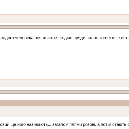
молодого человека появляются седые пряди волос и светлые пят
вий ще його називають... загалом плями розові, а потім стають с