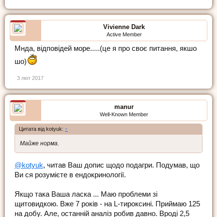
Vivienne Dark
Active Member
Мнда, відповідей море.....(це я про своє питання, якшо
шо)
3 лют 2017
manur
Well-Known Member
Цитата від kotyuk:
↑
Майже норма.
@kotyuk
, читав Ваш допис щодо подагри. Подумав, що
Ви ся розумієте в ендокринології.
Якщо така Ваша ласка ... Маю проблеми зі
щитовидкою. Вже 7 років - на L-тироксині. Приймаю 125
на добу. Але, останній аналіз робив давно. Вроді 2,5