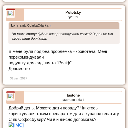
Pototsky
פוטוצקי
Цитата від OdarkaOdarka:
↑
Чи може краще будет використовувати свічки? Зараз не мю
змоги піти до лікаря.
В мене була подібна проблемка +кровотеча. Мені
порекомендували
подушку для сидіння та "Реліф"
Допомогло
31 лип 2017
lastone
миється в бані
Добрий день. Можете дати пораду? Чи хтось
користувався таким препаратом для лiкування гепатиту
С як Софосбувир? Чи вiн дiйсно допомогає?