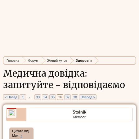
Головна
Форум
Живий куток
Здоров'я
Медична довідка:
запитуйте - відповідаємо
< Назад
1
←
33
34
35
36
37
38
Вперед >
Stolnik
Member
Цитата від
Мих:
↑