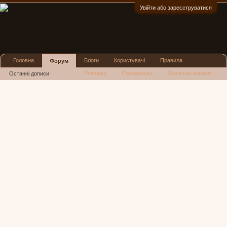
Увійти або зареєструватися
:)
Головна
Блоги
Користувачі
Правила
Форум
Реклама
Посиденьки
Львівські новини
Останні дописи