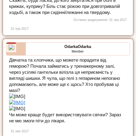
Скажіть, будь ласка, до кого звертатися при болі в
крижах, куприку? Біль стає різкою при довготривалій
ходьбі, а також при сидінні/лежанні на твердому.
Останнє редагування:
31 тра 2017
31 тра 2017
OdarkaOdarka
Member
Дівчатка та хлопчики, що можете порадити від
геморою? Почала займатись у тренажерному залі,
через усілякі гантельки вілізла ця неприємність у
вигляді шишки. Я чула, що гелі з гепарином непогано
допомагають, але може ще є щось? Хто пробував ці
мазі?
Чи може краще будет використовувати свічки? Зараз
не мю змоги піти до лікаря.
31 лип 2017