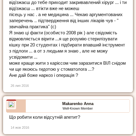
відїзжаєш до тебе приходит закривавлений хірург ... і ти
відїзжаєш ... втікти вже не можеш
пісець у нас . а не медицина ... Чекаю аргументованих
заперечень .. підтвердження від інших лікарів чув - "
звичайна практика" (с)
Я знаю ці факти (особисто 2008 рік ) але свідомість
відмовляється вірити ...я ще розумію стерилізувати
кішку при 20 студентах і підбирати впавший інструмент
з підлоги ... а от з людьми я знаю , але не можу
усвідомити ...
може краще жити з карієсом чим заразитися ВІЛ снідом
чи ще якоюсь гидотою у стоматолога ...?
Ане дай боже наркоз і операція ?
26 лип 2016
Makarenko Anna
Well-Known Member
Що робити коли відсутній апетит?
14 жов 2016