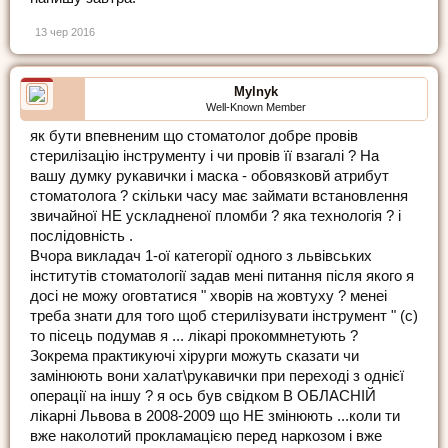
13 чер 2016
Mylnyk
Well-Known Member
як бути впевненим що стоматолог добре провів
стерилізацію інструменту і чи провів її взагалі ? На
вашу думку рукавички і маска - обовязковй атрибут
стоматолога ? скільки часу має займати встановлення
звичайної НЕ ускладненої пломби ? яка технологія ? і
послідовність .
Вчора викладач 1-ої категорії одного з львівських
інститутів стоматології задав мені питання після якого я
досі не можу оговтатися " хворів на жовтуху ? менеі
треба знати для того щоб стерилізувати інструмент " (с)
то пісець подумав я ... лікарі прокоммнетують ?
Зокрема практикуючі хірурги можуть сказати чи
замінюють вони халат\рукавички при переході з однієї
операції на іншу ? я ось був свідком В ОБЛАСНІЙ
лікарні Львова в 2008-2009 що НЕ змінюють ...коли ти
вже наколотий прокламацією перед наркозом і вже