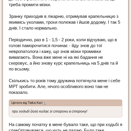
треба промити мізки.
Зранку приходив в лікарню, отримував крапельницю з
якимись уколами, трохи полежав і йшов додому. І так 5
днів. І стало нормально.
Періодично, раз в 1 - 1,5 - 2 роки, коли відчуваю, що в
голові паморочитися починає - йду знов до тої
невропатолога і кажу, що знов мізки промивки
вимагають. Вона вже мене ні на які бадання не
скеровує, а йно знову курс крапельниць на 5 днів та й
по всьому.
Скількись то років тому дружина потягнула мене і себе
МРТ зробити. Але, нічого особливого воно там не
показало.
Цитата від Tatka Kari:
↑
при ходьбі його кидає зі сторони в сторону!
На самому початку в мене бувало таке, що при ходьбі я
спам"ятовувався, що чуть не падаю. Було таке