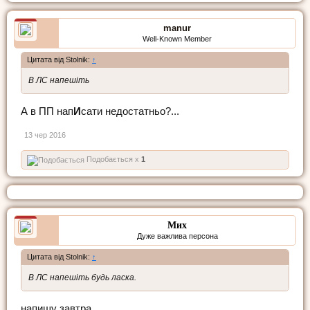
manur
Well-Known Member
Цитата від Stolnik:
↑
В ЛС напешіть
А в ПП нап
И
сати недостатньо?...
13 чер 2016
Подобається x
1
Мих
Дуже важлива персона
Цитата від Stolnik:
↑
В ЛС напешіть будь ласка.
напишу завтра.