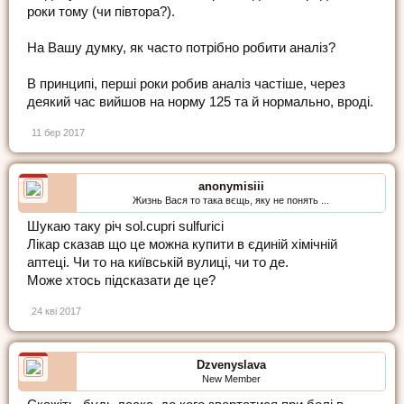
роки тому (чи півтора?).
На Вашу думку, як часто потрібно робити аналіз?
В принципі, перші роки робив аналіз частіше, через
деякий час вийшов на норму 125 та й нормально, вроді.
11 бер 2017
anonymisiii
Жизнь Вася то така вєщь, яку не понять ...
Шукаю таку річ sol.cupri sulfurici
Лікар сказав що це можна купити в єдиній хімічній
аптеці. Чи то на київській вулиці, чи то де.
Може хтось підсказати де це?
24 кві 2017
Dzvenyslava
New Member