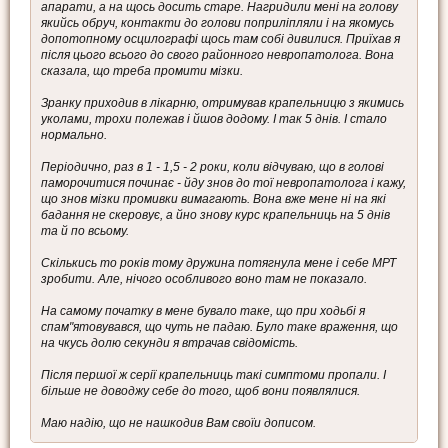
апарати, а на щось досить старе. Нагридили мені на голову
якийсь обруч, контакти до голови поприліпляли і на якомусь
допотопному осцилографі щось там собі дивилися. Приїхав я
після цього всього до свого районного невропатолога. Вона
сказала, що треба промити мізки.
Зранку приходив в лікарню, отримував крапельницю з якимись
уколами, трохи полежав і йшов додому. І так 5 днів. І стало
нормально.
Періодично, раз в 1 - 1,5 - 2 роки, коли відчуваю, що в голові
паморочитися починає - йду знов до тої невропатолога і кажу,
що знов мізки промивки вимагають. Вона вже мене ні на які
бадання не скеровує, а йно знову курс крапельниць на 5 днів
та й по всьому.
Скількись то років тому дружина потягнула мене і себе МРТ
зробити. Але, нічого особливого воно там не показало.
На самому початку в мене бувало таке, що при ходьбі я
спам"ятовувався, що чуть не падаю. Було таке враження, що
на чкусь долю секунди я втрачав свідомість.
Після першої ж серії крапельниць такі симптоми пропали. І
більше не доводжу себе до того, щоб вони появлялися.
Маю надію, що не нашкодив Вам своїи дописом.