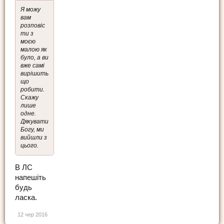
Я можу
вам
розповіс
ти з
моєю
малою як
було, а ви
вже самі
вирішить
що
робити.
Скажу
лише
одне.
Дякувати
Богу, ми
вийшли з
цього.
В ЛС
напешіть
будь
ласка.
12 чер 2016