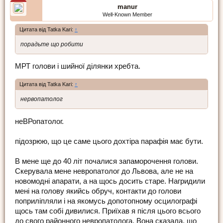
manur
Well-Known Member
Цитата від Tatka Kari:
↑
порадьте що робити
МРТ голови і шийної ділянки хребта.
Цитата від Tatka Kari:
↑
нервопатолог
неВРопатолог.
підозрюю, що це саме цього дохтіра парафія має бути.
В мене ще до 40 літ почалися запаморочення голови.
Скерувала мене невропатолог до Львова, але не на
новомодні апарати, а на щось досить старе. Нагридили
мені на голову якийсь обруч, контакти до голови
поприліпляли і на якомусь допотопному осцилографі
щось там собі дивилися. Приїхав я після цього всього
до свого районного невропатолога. Вона сказала, що