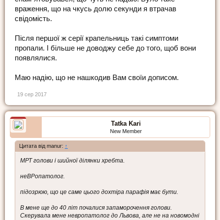
враження, що на чкусь долю секунди я втрачав
свідомість.
Після першої ж серії крапельниць такі симптоми
пропали. І більше не доводжу себе до того, щоб вони
появлялися.
Маю надію, що не нашкодив Вам своїи дописом.
19 сер 2017
Tatka Kari
New Member
Цитата від manur:
↑
МРТ голови і шийної ділянки хребта.
неВРопатолог.
підозрюю, що це саме цього дохтіра парафія має бути.
В мене ще до 40 літ почалися запаморочення голови.
Скерувала мене невропатолог до Львова, але не на новомодні