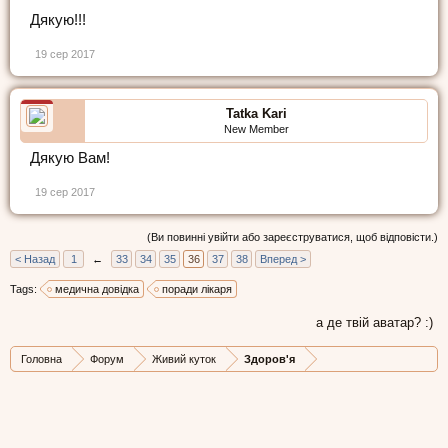
Дякую!!!
19 сер 2017
Tatka Kari
New Member
Дякую Вам!
19 сер 2017
(Ви повинні увійти або зареєструватися, щоб відповісти.)
< Назад
1
←
33
34
35
36
37
38
Вперед >
Tags:
медична довідка
поради лікаря
а де твій аватар? :)
Головна
Форум
Живий куток
Здоров'я