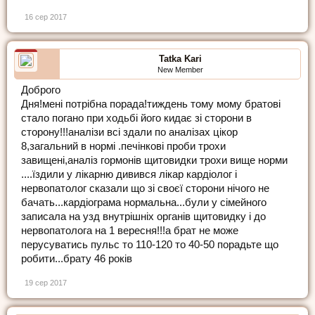
16 сер 2017
Tatka Kari
New Member
Доброго
Дня!мені потрібна порада!тиждень тому мому братові
стало погано при ходьбі його кидає зі сторони в
сторону!!!аналізи всі здали по аналізах цікор
8,загальний в нормі .печінкові проби трохи
завищені,аналіз гормонів щитовидки трохи вище норми
....їздили у лікарню дивився лікар кардіолог і
нервопатолог сказали що зі своєї сторони нічого не
бачать...кардіограма нормальна...були у сімейного
записала на узд внутрішніх органів щитовидку і до
нервопатолога на 1 вересня!!!а брат не може
перусуватись пульс то 110-120 то 40-50 порадьте що
робити...брату 46 років
19 сер 2017