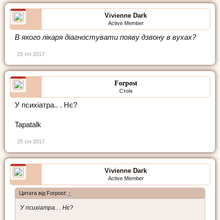
Vivienne Dark
Active Member
В якого лікаря діагностувати появу дзвону в вухах?
25 січ 2017
Forpost
Стоїк
У психіатра.. . Нє?
Tapatalk
25 січ 2017
Vivienne Dark
Active Member
Цитата від Forpost:
↑
У психіатра.. . Нє?